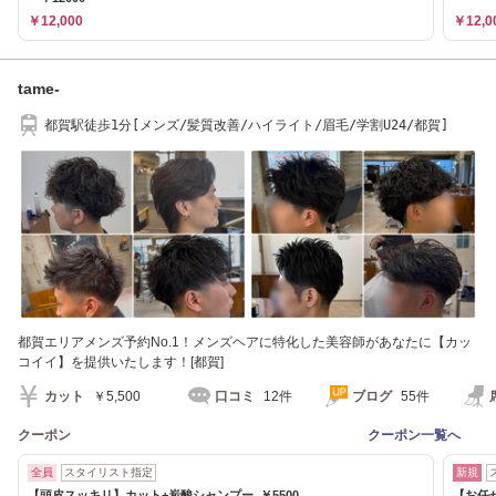
￥12,000
￥12,0
tame-
都賀駅徒歩1分[メンズ/髪質改善/ハイライト/眉毛/学割U24/都賀]
都賀エリアメンズ予約No.1！メンズヘアに特化した美容師があなたに【カッ
コイイ】を提供いたします！[都賀]
カット
￥5,500
口コミ
12件
ブログ
55件
クーポン
クーポン一覧へ
全員
スタイリスト指定
新規
【頭皮スッキリ】カット+炭酸シャンプー ￥5500
【お任せ