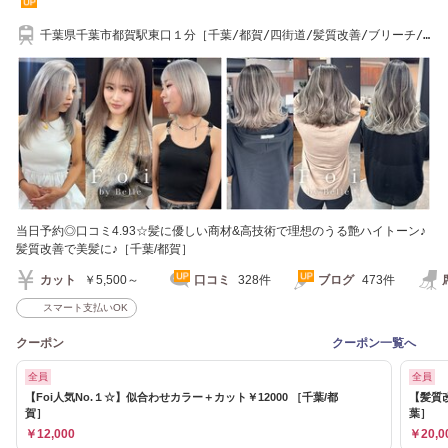
千葉県千葉市都賀駅東口１分［千葉/都賀/四街道/髪質改善/ブリーチ/
バレイヤージュ］
当日予約◎口コミ4.93☆髪に優しい商材&高技術で理想のうる艶ハイトーン♪
髪質改善で美髪に♪［千葉/都賀］
カット
￥5,500～
口コミ
328件
ブログ
473件
スマート支払いOK
クーポン
クーポン一覧へ
全員
全員
【Foi人気No.１☆】似合わせカラー＋カット￥12000 ［千葉/都
【髪質改
賀］
葉］
￥12,000
￥20,0