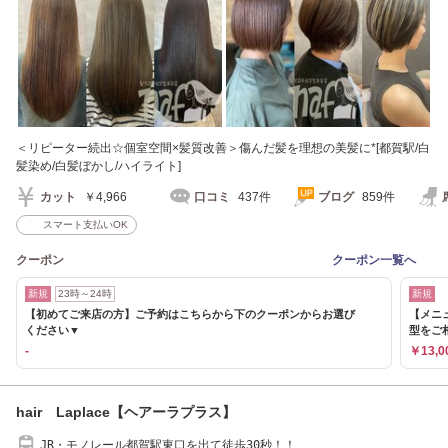
＜リピーター続出☆個室空間×髪質改善＞傷んだ髪を理想の美髪に*[都賀駅/白
髪染め/白髪ぼかし/ハイライト]
カット
￥4,966
口コミ
437件
ブログ
859件
スマート支払いOK
クーポン
クーポン一覧へ
新規
23時～24時
新規
【初めてご来店の方】ご予約はこちらから下のクーポンからお選び
【メニ
ください▼
型をご
-
￥13,0
hair Laplace【ヘアーラプラス】
JR・モノレール都賀駅東口を出て徒歩30秒！！