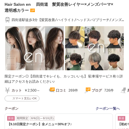
Hair Salon en 四街道 髪質改善レイヤー×メンズパーマ×
透明感カラー
四街道駅徒歩3分【髪質改善/ハイライト/ヘッドスパ/ブリーチ/メンズ
パーマ/ショート】
限定クーポン◎【四街道でキレイも、カッコいいも】 駐車場サービス有☆詳
細はアクセスをお読みください♪
カット
￥2,500～
口コミ
269件
ブログ
726件
スマート支払いOK
クーポン
クーポン一覧へ
新規
期間限定
8/9(日)～8/10(月)
新規
【9.10日限定クーポン】全メニュー30%オフ♪
【初め