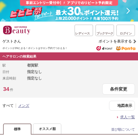
レディース
ブックマーク
ログイン
ゲストさん
ポイントを表示する
ポイントが1%たまる！
ポイントはサロン予約でつかえる！
ヘアサロンの検索結果
都賀駅
駅
指定なし
日付
指定なし
来店時刻
34
条件変更
件
すべて
メンズ
地図表示
求人一覧
オススメ順
標準
並び順について