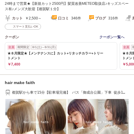
24時まで営業★【新規カット2500円】髪質改善METEO取扱店♪キッズスペー
ス有♪メンズ大歓迎【都賀駅１分】
カット
￥2,500～
口コミ
346件
ブログ
316件
スマート支払いOK
クーポン
クーポン一覧へ
全員
期間限定
8/1(土)～8/31(月)
全員
★８月限定★【メンテナンスに】カット+リタッチカラー+トリー
★８月
トメント
トメン
￥7,400
￥5,00
hair make faith
都賀駅から車で15分【駐車場完備】 バス「御成台公園」下車 徒歩1
分