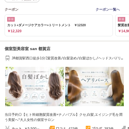
クーポン
クーポン一覧へ
新規
新規
カット+ダメージケアカラー+トリートメント ￥12320
髪質改
￥12,320
￥14,9
個室型美容室 san 都賀店
JR都賀駅西口徒歩1分[髪質改善/白髪染め/白髪ぼかし/ヘッドスパ/リタ
ッチ/四街道]
当日予約◎【ヒト幹細胞髪質改善×ナノバブル】クセ,白髪,エイジング毛を潤
う美髪へ*大人女性の個室サロン
カット
￥5,500～
口コミ
423件
ブログ
383件