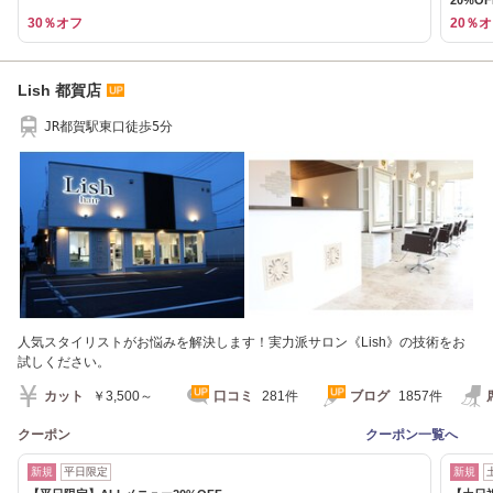
30％オフ
20％
Lish 都賀店
JR都賀駅東口徒歩5分
人気スタイリストがお悩みを解決します！実力派サロン《Lish》の技術をお
試しください。
カット
￥3,500～
口コミ
281件
ブログ
1857件
クーポン
クーポン一覧へ
新規
平日限定
新規