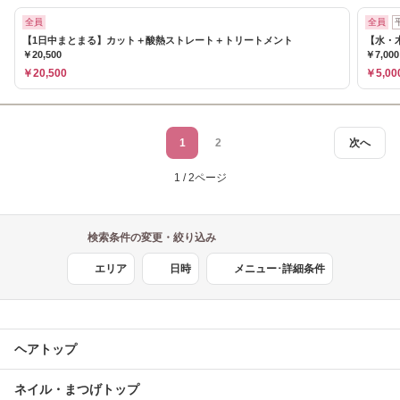
全員
全員
【1日中まとまる】カット＋酸熱ストレート＋トリートメント
【水・
￥20,500
￥7,00
￥20,500
￥5,00
1
2
次へ
1 / 2ページ
検索条件の変更・絞り込み
エリア
日時
メニュー･詳細条件
ヘアトップ
ネイル・まつげトップ