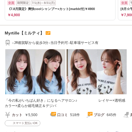
全員
期間限定
7/1(水)～8/31(月)
全員
《7.8月限定》爽快coolシャンプー+カット[marbb付]￥4900
[8月☆
￥4,900
￥7,90
Myrtille【ミルティ】
☆JR都賀駅から徒歩3分☆当日予約可☆駐車場サービス有
「今の私がいちばん好き」になるヘアサロン♪ レイヤー×透明感
カラー×柔らか縮毛矯正＆デジパ
カット
￥5,500
口コミ
518件
ブログ
645件
スマート支払いOK