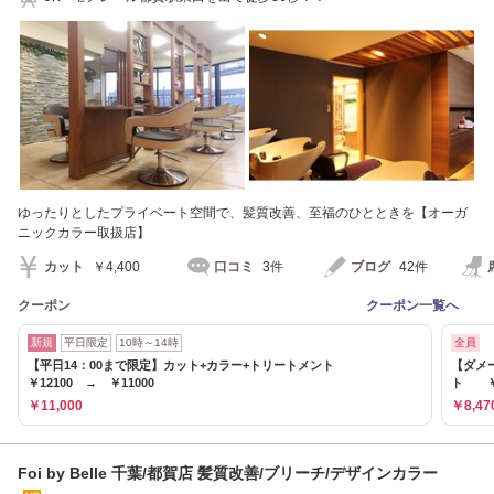
ゆったりとしたプライベート空間で、髪質改善、至福のひとときを【オーガ
ニックカラー取扱店】
カット
￥4,400
口コミ
3件
ブログ
42件
クーポン
クーポン一覧へ
新規
平日限定
10時～14時
全員
【平日14：00まで限定】カット+カラー+トリートメント
【ダメ
￥12100 → ￥11000
ト ￥8
￥11,000
￥8,47
Foi by Belle 千葉/都賀店 髪質改善/ブリーチ/デザインカラー