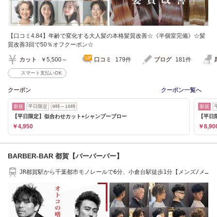
【口コミ4.84】年齢で変化する大人髪の本格髪質改善☆《半個室完備》☆髪
質改善3回で50％オフクーポン☆
カット
￥5,500～
口コミ
179件
ブログ
181件
スマート支払いOK
クーポン
クーポン一覧へ
新規
平日限定
9時～16時
新規
【平日限定】似合わせカット+シャンプーブロー
【平日
￥4,950
￥8,90
BARBER-BAR 都賀【バーバーバー】
JR都賀駅から千葉都市モノレールで6分、小倉台駅徒歩1分【メンズ/メ
ンズカット/眉毛】