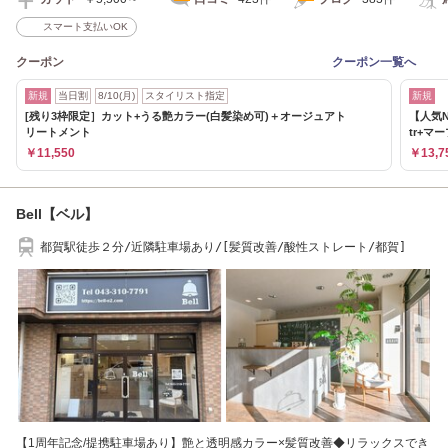
スマート支払いOK
クーポン
クーポン一覧へ
新規
当日割
8/10(月)
スタイリスト指定
新規
[残り3枠限定］カット+うる艶カラー(白髪染め可)＋オージュアト
【人気N
リートメント
tr+マ
￥11,550
￥13,7
Bell【ベル】
都賀駅徒歩２分/近隣駐車場あり/[髪質改善/酸性ストレート/都賀]
【1周年記念/提携駐車場あり】艶と透明感カラー×髪質改善◆リラックスでき