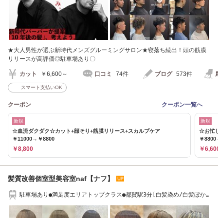
★大人男性が選ぶ新時代メンズグルーミングサロン★寝落ち続出！頭の筋膜
リリースが高評価◎駐車場あり〇
カット
￥6,600～
口コミ
74件
ブログ
573件
スマート支払いOK
クーポン
クーポン一覧へ
新規
新規
☆血流ダクダク☆カット+顔そり+筋膜リリース+スカルプケア
☆お忙
￥11000→￥8800
￥8800
￥8,800
￥6,60
髪質改善個室型美容室naf【ナフ】
駐車場あり●満足度エリアトップクラス●都賀駅3分[白髪染め/白髪ぼか
し/ハイライト]