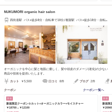
NUKUMORI organic hair salon
四街道駅 バス+徒歩8分・自転車で10分/都賀駅 バス+徒歩18分・自転
車で11分
オーガニックを中心に髪と地肌に優しく、髪や頭皮のダメージ(老化)の少ない
商品や技術を提供いたします。
カット
￥5,500
口コミ
8件
ブログ
2件
クーポン
クーポン一覧へ
新規
新規
新規限定クーポン☆カット+オーガニックカラー+モイスチャー
新規限
￥18700→￥12100
￥2090