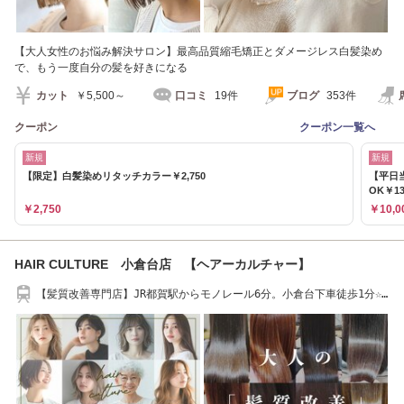
【大人女性のお悩み解決サロン】最高品質縮毛矯正とダメージレス白髪染め
で、もう一度自分の髪を好きになる
カット
￥5,500～
口コミ
19件
ブログ
353件
クーポン
クーポン一覧へ
新規
新規
【限定】白髪染めリタッチカラー￥2,750
【平日
OK￥13
￥2,750
￥10,0
HAIR CULTURE 小倉台店 【ヘアーカルチャー】
【髪質改善専門店】JR都賀駅からモノレール6分。小倉台下車徒歩1分☆
[髪質改善/千葉]