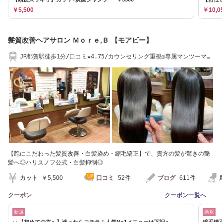
￥5,500
￥10,0
髪質改善ヘアサロン Ｍｏｒｅ,Ｂ 【モアビー】
JR都賀駅徒歩1分/口コミ★4.75/カウンセリング重視◎専属マンツーマン
施術/髪質改善
【艶にこだわった髪質改善・白髪染め・縮毛矯正】で、貴方の髪が驚きの艶
髪へ◎ハリスノフ公式・白髪抑制◎
カット
￥5,500
口コミ
52件
ブログ
611件
クーポン
クーポン一覧へ
新規
新規