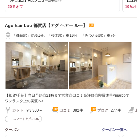
【平日限定】ALLメニュー20%OFF
【土日祝
20％オフ
10％
Agu hair Lou 都賀店【アグ ヘアー ルー】
「都賀駅」徒歩1分、「桜木駅」車10分、「みつわ台駅」車7分
【都賀/千葉】当日予約◎21時まで営業◎口コミ高評価◎髪質改善×marbbで
ワンランク上の美髪へ♪
カット
￥3,300～
口コミ
382件
ブログ
277件
スマート支払いOK
クーポン
クーポン一覧へ