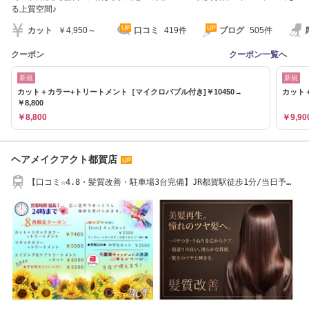
る上質空間♪
カット
￥4,950～
口コミ
419件
ブログ
505件
クーポン
クーポン一覧へ
新規
新規
カット＋カラー+トリートメント［マイクロバブル付き]￥10450→
カット＋
￥8,800
￥8,800
￥9,90
ヘアメイクアクト都賀店
【口コミ☆4.8・髪質改善・駐車場3台完備】JR都賀駅徒歩1分/当日予約
OK！【髪質改善】