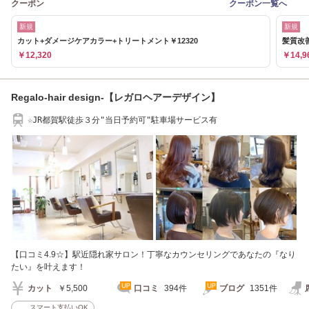
クーポン
クーポン一覧へ
新規
新規
カット+ダメージケアカラー+トリートメント￥12320
髪質改
￥12,320
￥14,9
Regalo-hair design-【レガロヘアーデザイン】
☆JR都賀駅徒歩３分"当日予約可"駐車場サービス有
【口コミ4.9☆】駅近隠れ家サロン！丁寧なカウンセリングであなたの『なり
たい』を叶えます！
カット
￥5,500
口コミ
394件
ブログ
1351件
スマート支払いOK