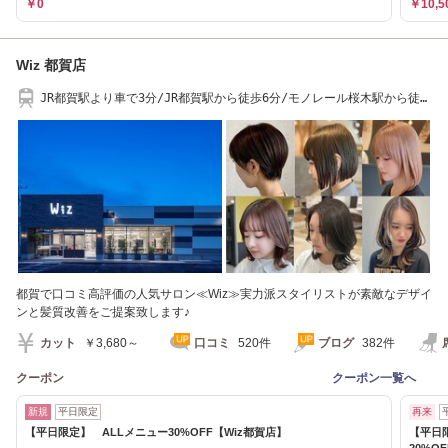
￥0
￥10,5
Wiz 都賀店
JR都賀駅より車で3分/JR都賀駅から徒歩6分/モノレール桜木駅から徒歩
13分
都賀で口コミ高評価の人気サロン≪Wiz≫実力派スタイリストが素敵なデザイ
ンと髪質改善をご提案致します♪
カット
￥3,680～
口コミ
520件
ブログ
382件
クーポン
クーポン一覧へ
新規
平日限定
再来
【平日限定】 ALLメニュー30%OFF【Wiz都賀店】
【平日
20%OF