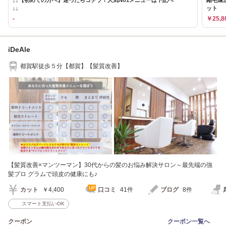
↓↓【初めての方へ】迷ったらコチラ！人気No1メニューは下記へ
縮毛矯
↓↓
ット
-
￥25,8
iDeAle
都賀駅徒歩５分【都賀】【髪質改善】
【髪質改善×マンツーマン】30代からの髪のお悩み解決サロン～最先端の強
髪プロ グラムで頭皮の健康にも♪
カット
￥4,400
口コミ
41件
ブログ
8件
スマート支払いOK
クーポン
クーポン一覧へ