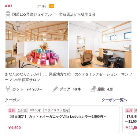
4.83
（76件）
国道155号線ジョイフル 一宮萩原店から徒歩１分
あなたのなりたいが叶う。尾張地方で唯一のケア&リラクゼーション マンツ
ーマン×半個室サロン
カット
￥4,900～
ブログ
49件
席数
4席
クーポン
クーポン一覧へ
全員
当日割
8/10(月)
スタイリスト指定
全員
【当日限定】 カット＋オーガニックVilla Lodolaカラー9,500円～
【7.
ー11,5
￥9,500
￥11,5