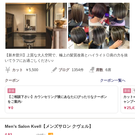
【新木曽川】上質な大人空間で、極上の髪質改善とハイライト◎肩の力を抜
いてラフにお過ごしください♪
カット
￥5,500
ブログ
1354件
席数
6席
クーポン
クーポン一覧へ
新規
新規
【ご相談下さい】カウンセリング後にあなたにぴったりなクーポン
カット
をご案内♪
ャンプ
￥0
￥25,4
Men's Salon Kvell【メンズサロン クヴェル】
4.93
（94件）