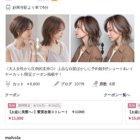
妙興寺駅より車で6分
《大人女性から圧倒的支持◎》上品な白髪ぼかしに予約殺到!!ショート&レイ
ヤーカット/限定クーポン掲載中！
カット
￥6,600
ブログ
107件
席数
8席
クーポン
クーポン一覧へ
新規
期間限定
8/10(月)～8/16(日)
新規
【お盆に美髪へ♪】髪質改善ストレート ￥11000
【お盆
￥11,000
￥15,0
mahola