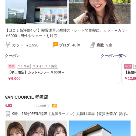
【口コミ高評価4.64】髪質改善と酸性ストレートで艶髪に、カット＋カラー
￥6000～男性やショートも対応
カット
￥2,990
ブログ
40件
席数
9席
クーポン
クーポン一覧へ
全員
平日限定
スタイリスト指定
新規
【平日限定】カット+カラー ￥6000～
【新規/
￥6,000
￥13,0
VAN COUNCIL 稲沢店
4.63
（2399件）
9時～18時OPEN/稲沢【丸源ラーメン】共同駐車場【髪質改善/白髪ぼか
し/ハイライト】