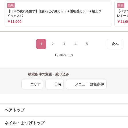
新規
新規
【日々の疲れを癒す】似合わせ小顔カット＋透明感カラー＋極上ク
【パサ
イックスパ
レミー
￥11,000
￥11,0
1
2
3
4
5
次へ
1 / 30ページ
検索条件の変更・絞り込み
エリア
日時
メニュー･詳細条件
ヘアトップ
ネイル・まつげトップ