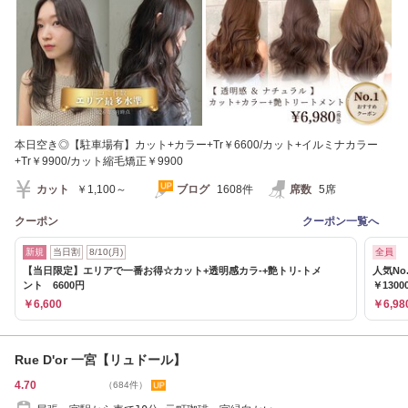
本日空き◎【駐車場有】カット+カラー+Tr￥6600/カット+イルミナカラー
+Tr￥9900/カット縮毛矯正￥9900
カット
￥1,100～
ブログ
1608件
席数
5席
クーポン
クーポン一覧へ
新規
当日割
8/10(月)
全員
【当日限定】エリアで一番お得☆カット+透明感カラ-+艶トリ-トメ
人気N
ント 6600円
￥1300
￥6,600
￥6,98
Rue D'or 一宮【リュドール】
4.70
（684件）