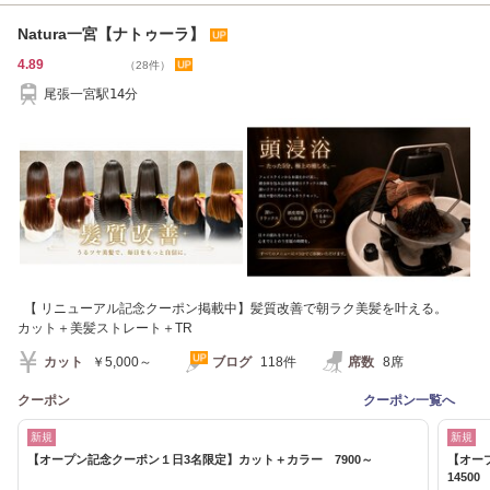
Natura一宮【ナトゥーラ】
4.89
（28件）
尾張一宮駅14分
【 リニューアル記念クーポン掲載中】髪質改善で朝ラク美髪を叶える。
カット＋美髪ストレート＋TR
カット
￥5,000～
ブログ
118件
席数
8席
クーポン
クーポン一覧へ
新規
新規
【オープン記念クーポン１日3名限定】カット＋カラー 7900～
【オー
14500