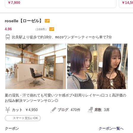
￥7,900
￥14,5
roselle【ローゼル】
4.96
（169件）
比良駅より徒歩で約10分、mozoワンダーシティーから車で7分
夏の湿気・汗で崩れても可愛いツヤ感ボブ×顔周りレイヤー♪口コミ高評価の
お悩み解決マンツーマンサロン◎
カット
￥4,950
ブログ
470件
席数
3席
スマート支払いOK
クーポン
クーポン一覧へ