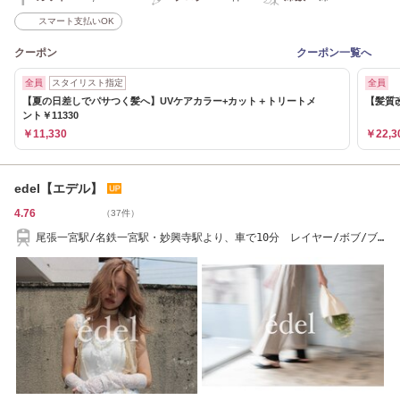
スマート支払いOK
クーポン
クーポン一覧へ
全員
スタイリスト指定
全員
【夏の日差しでパサつく髪へ】UVケアカラー+カット＋トリートメ
【髪質
ント￥11330
￥11,330
￥22,3
edel【エデル】
4.76
（37件）
尾張一宮駅/名鉄一宮駅・妙興寺駅より、車で10分 レイヤー/ボブ/ブ
リーチ/韓国風