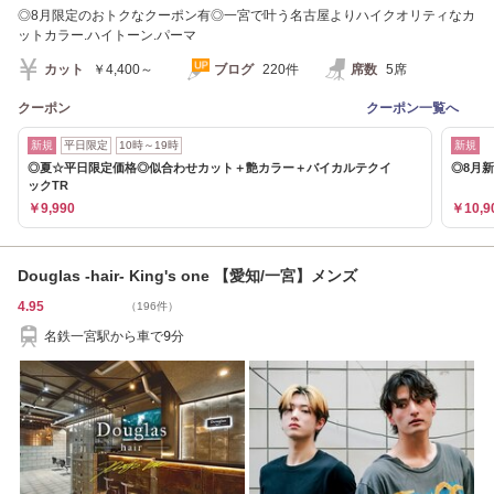
◎8月限定のおトクなクーポン有◎一宮で叶う名古屋よりハイクオリティなカ
ットカラー.ハイトーン.パーマ
カット
￥4,400～
ブログ
220件
席数
5席
クーポン
クーポン一覧へ
新規
平日限定
10時～19時
新規
◎夏☆平日限定価格◎似合わせカット＋艶カラー＋バイカルテクイ
◎8月
ックTR
￥9,990
￥10,9
Douglas -hair- King's one 【愛知/一宮】メンズ
4.95
（196件）
名鉄一宮駅から車で9分