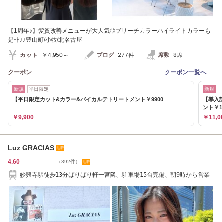
【1周年♪】髪質改善メニューが大人気◎ブリーチカラーハイライトカラーも
是非♪♪豊山町/小牧/北名古屋
カット
￥4,950～
ブログ
277件
席数
8席
クーポン
クーポン一覧へ
新規
平日限定
新規
【平日限定カット&カラー&バイカルテトリートメント￥9900
【導入
ント￥1
￥9,900
￥11,0
Luz GRACIAS
4.60
（392件）
妙興寺駅徒歩13分ばりばり軒一宮隣、駐車場15台完備、朝9時から営業