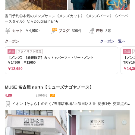
当日予約◎本気のメンズサロン《メンズカット》《メンズパーマ》《バーバ
ースタイル》ならDouglas hair★
カット
￥4,950～
ブログ
308件
席数
8席
クーポン
クーポン一覧へ
新規
スタイリスト指定
新規
【メンズ】［新規限定］カット＋パーマ＋トリートメント
【メン
￥14300→￥12650
TR￥16
￥12,650
￥14,3
MUSE 名古屋 north【ミューズナゴヤノース】
4.80
（109件）
イオン【そよら】の近く/専用駐車場/上飯田駅３番 徒歩1分 交差点の
角/月曜日も営業