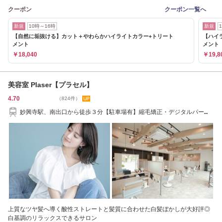
クーポン
クーポン一覧へ
新規
10時～16時
新規
【自然に垢抜ける】カット＋やわらかハイライトカラー+トリート
【ハイ
メント
メント
￥18,040
￥19,8
美容室 Plaser【プラセル】
4.70
（824件）
妙興寺駅、南出口から徒歩３分【駐車場有】縮毛矯正・デジタルパー
マ・イルミナカラー
上質なツヤ髪へ導く酸性ストレートと髪質に合わせた白髪ぼかしが大好評◎
白基調のリラックスできるサロン