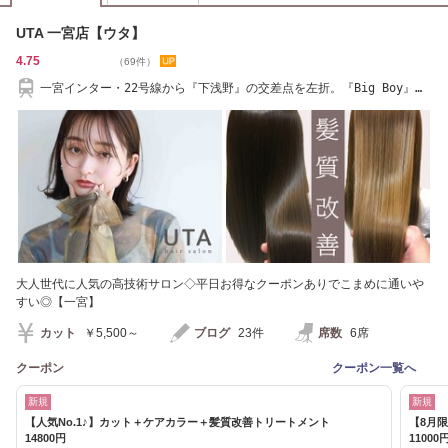
UTA 一宮店【ウタ】
4.75
（69件）
一宮インター・22号線から『下浅野』の交差点を左折。『Big Boy』
『ピットイン』の横
大人世代に人気の高技術サロン◇平日お得なクーポンありでこまめに通いや
すい◎【一宮】
カット
￥5,500～
ブログ
23件
席数
6席
クーポン
クーポン一覧へ
新規
新規
【人気No.1♪】カット＋ケアカラー＋髪質改善トリートメント
【8月
14800円
11000