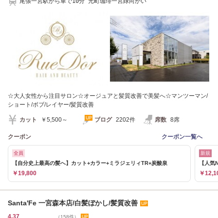
尾張一宮駅から車で10分 元町珈琲一宮緑向かい
☆大人女性から注目サロン☆オージュアと髪質改善で美髪へ☆マンツーマン/
ショート/ボブ/レイヤー/髪質改善
カット
￥5,500～
ブログ
2202件
席数
8席
クーポン
クーポン一覧へ
全員
新規
【自分史上最高の髪へ】カット+カラー+ミラジェリィTR+炭酸泉
【人気N
￥19,800
￥12,1
Santa'Fe 一宮森本店/白髪ぼかし/髪質改善
4.37
（158件）