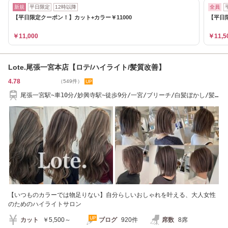
新規
平日限定
12時以降
全員
【平日限定クーポン！】カット+カラー￥11000
【平日
￥11,000
￥11,5
Lote.尾張一宮本店【ロテ/ハイライト/髪質改善】
4.78
（549件）
尾張一宮駅~車10分/妙興寺駅~徒歩9分/一宮/ブリーチ/白髪ぼかし/髪
質改善/ハイライト
【いつものカラーでは物足りない】自分らしいおしゃれを叶える、大人女性
のためのハイライトサロン
カット
￥5,500～
ブログ
920件
席数
8席