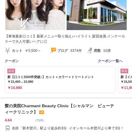
【東海最多口コミ】最新メニュー取り揃え♪ハイライト,髪質改善,インナーカ
ラーで大人可愛いヘアに◎
カット
￥5,500～
ブログ
3374件
席数
10席
クーポン
クーポン一覧へ
新規
新規
新【口コミ2500件突破♪】カット＋カラー＋トリートメント
新【イ
￥15,400→10,980
￥16,50
￥10,980
￥11,9
髪の美院Charmant Beauty Clinic【シャルマン ビューテ
ィークリニック】
4.64
（75件）
名鉄「新木曽川」駅より徒歩約3分 イオンモール木曽川より車で3分！