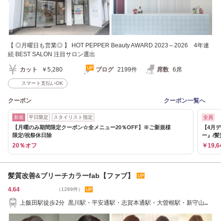
【 ◎月曜日も営業◎ 】 HOT PEPPER Beauty AWARD 2023～2026 4年連
続 BEST SALON 注目サロン選出
カット
￥5,280
ブログ
2199件
席数
6席
スマート支払いOK
クーポン
クーポン一覧へ
新規
平日限定
スタイリスト指定
全員
【月曜のみ期間限定クーポン☆全メニュー20％OFF】※ご新規様
【4月
限定/祝祭休日除
ー』/
20％オフ
￥19,6
髪質改善&ブリーチカラーfab【ファブ】
4.64
（1289件）
上飯田駅徒歩2分 黒川駅・平安通駅・志賀本通駅・大曽根駅・新守山駅
から車で約10分