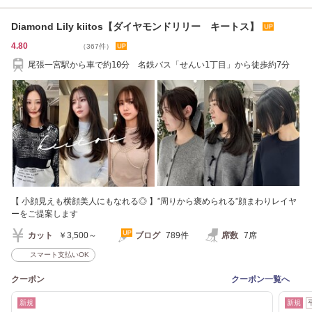
Diamond Lily kiitos【ダイヤモンドリリー キートス】
4.80
（367件）
尾張一宮駅から車で約10分 名鉄バス「せんい1丁目」から徒歩約7分
【 小顔見えも横顔美人にもなれる◎ 】”周りから褒められる”顔まわりレイヤ
ーをご提案します
カット
￥3,500～
ブログ
789件
席数
7席
スマート支払いOK
クーポン
クーポン一覧へ
新規
新規