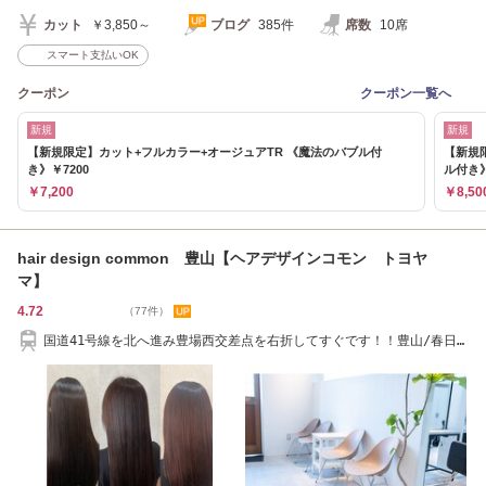
カット
￥3,850～
ブログ
385件
席数
10席
スマート支払いOK
クーポン
クーポン一覧へ
新規
新規
【新規限定】カット+フルカラー+オージュアTR 《魔法のバブル付
【新規
き》￥7200
ル付き》
￥7,200
￥8,50
hair design common 豊山【ヘアデザインコモン トヨヤ
マ】
4.72
（77件）
国道41号線を北へ進み豊場西交差点を右折してすぐです！！豊山/春日
井/小牧/北名古屋