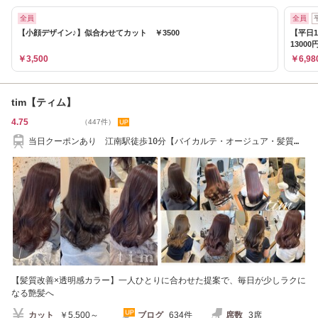
全員
全員
【小顔デザイン♪】似合わせてカット ￥3500
【平日
13000
￥3,500
￥6,98
tim【ティム】
4.75
（447件）
当日クーポンあり 江南駅徒歩10分【バイカルテ・オージュア・髪質改
善・ハイトーン】
【髪質改善×透明感カラー】一人ひとりに合わせた提案で、毎日が少しラクに
なる艶髪へ
カット
￥5,500～
ブログ
634件
席数
3席