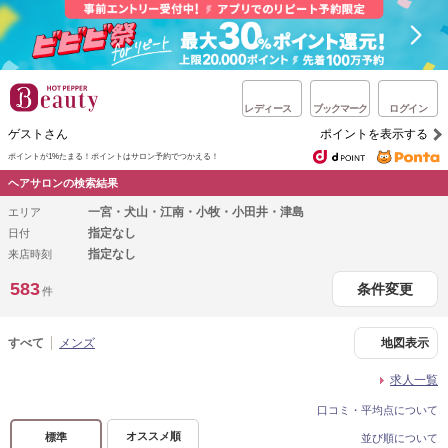
レディース
ブックマーク
ログイン
ゲストさん
ポイントを表示する
ポイントが1%たまる！
ポイントはサロン予約でつかえる！
ヘアサロンの検索結果
一宮・犬山・江南・小牧・小田井・津島
エリア
指定なし
日付
指定なし
来店時刻
583
条件変更
件
すべて
メンズ
地図表示
求人一覧
口コミ・平均点について
オススメ順
標準
並び順について