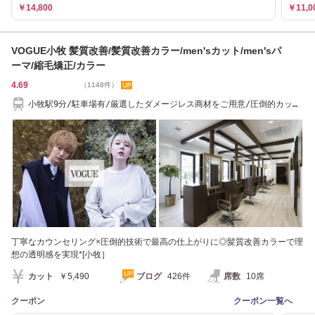
￥14,800
￥11,0
VOGUE小牧 髪質改善/髪質改善カラー/men'sカット/men'sパ
ーマ/縮毛矯正/カラー
4.69
（1148件）
小牧駅9分/駐車場有/厳選したダメージレス商材をご用意/圧倒的カット
技術が好評◎
丁寧なカウンセリング×圧倒的技術で最高の仕上がりに◎髪質改善カラーで理
想の透明感を実現*[小牧］
カット
￥5,490
ブログ
426件
席数
10席
クーポン
クーポン一覧へ