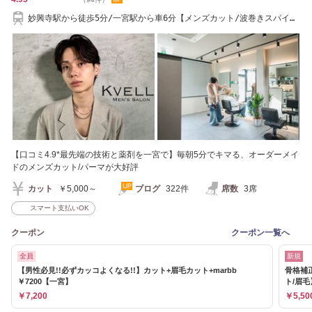
妙興寺駅から徒歩5分/一宮駅から車6分【メンズカット/波巻きスパイラ
ル/眉毛カット】
【口コミ4.9*最先端の技術と薬剤を一宮で】毎朝5分でキマる、オーダーメイ
ドのメンズカット/パーマが大好評
カット
￥5,000～
ブログ
322件
席数
3席
スマート支払いOK
クーポン
クーポン一覧へ
全員
新規
【男性必見!!必ずカッコよくなる!!】カット+眉毛カット+marbb
骨格補正
￥7200【一宮】
ト/眉毛
￥7,200
￥5,50