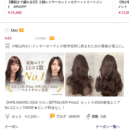
【横顔まで盛れる◎】小顔レイヤーカット＋カラー＋トリートメン
【何が
ト 20%OFF
メント
￥15,488
￥13,0
Uni
PR
4.63
（7276件）
小牧山向かいドンキーホーテと小牧市役所に挟まれた白の看板が屋上に
あるビル1F[韓国]
【HPB AWARD 2026 サロン部門SILVER Prize】カット￥3500/東海エリア
No.1口コミ7000件★ロング料金なし！
カット
￥2,200～
ブログ
4890件
席数
6席
クーポン
クーポン一覧へ