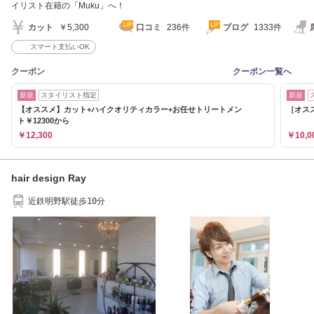
イリスト在籍の「Muku」へ！
カット
￥5,300
口コミ
236件
ブログ
1333件
スマート支払いOK
クーポン
クーポン一覧へ
新規
スタイリスト指定
新規
【オススメ】カット+ハイクオリティカラー+お任せトリートメン
［オス
ト￥12300から
￥12,300
￥10,0
hair design Ray
近鉄明野駅徒歩10分