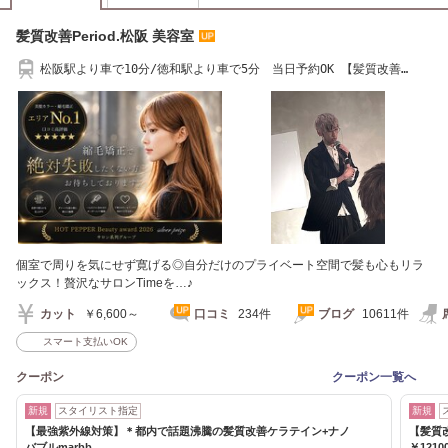
髪質改善Period.松阪 美容室
松阪駅より車で10分/徳和駅より車で5分 当日予約OK 【髪質改善
Period. 松阪美容室】
個室で周りを気にせず寛げる◎自分だけのプライベート空間で髪も心もリラ
ックス！贅沢なサロンTimeを…♪
カット
￥6,600～
口コミ
234件
ブログ
10611件
スマート支払いOK
クーポン
クーポン一覧へ
新規
スタイリスト指定
新規
【最強紫外線対策】＊都内で話題沸騰の髪質改善ケラテイン+ナノ
【髪質改
バブルmarbb
￥1210