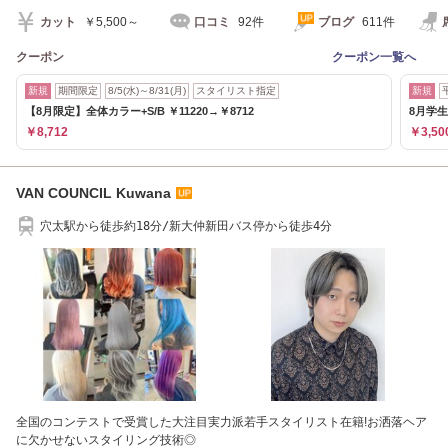
カット
￥5,500～
口コミ
92件
ブログ
611件
クーポン
クーポン一覧へ
新規
期間限定
8/5(水)～8/31(月)
スタイリスト指定
新規
【8月限定】全体カラー+S/B ￥11220→￥8712
8月学生
￥8,712
￥3,50
VAN COUNCIL Kuwana
穴太駅から徒歩約18分/新大仲新田バス停から徒歩4分
全国のコンテストで受賞した大注目実力派若手スタイリスト在籍!お洒落ヘア
に欠かせないスタイリング技術◎