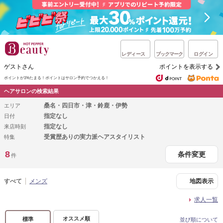
レディース
ブックマーク
ログイン
ゲストさん
ポイントを表示する
ポイントが1%たまる！
ポイントはサロン予約でつかえる！
ヘアサロンの検索結果
桑名・四日市・津・鈴鹿・伊勢
エリア
指定なし
日付
指定なし
来店時刻
受賞歴ありの実力派ヘアスタイリスト
特集
8
条件変更
件
すべて
メンズ
地図表示
求人一覧
オススメ順
標準
並び順について