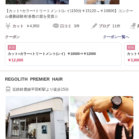
【カット+カラー+トリートメント(レイ)150分￥15120→￥10800】コンクー
ル優勝経験有!多数の賞を受賞☆
カット
￥4,950
口コミ
3件
ブログ
11件
クーポン
クーポン一覧へ
新規
新規
カット+カラー+トリートメント(レイ) ￥16500⇒￥12000
カット￥
￥12,000
￥3,90
REGOLITH PREMIER HAIR
近鉄鈴鹿線平田町駅より徒歩15分