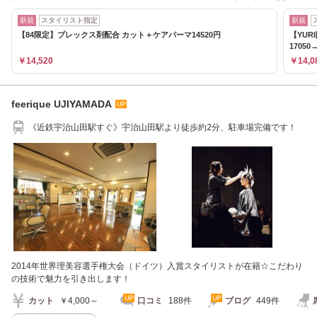
新規
スタイリスト指定
新規
【84限定】プレックス剤配合 カット＋ケアパーマ14520円
【YU
17050→
￥14,520
￥14,0
feerique UJIYAMADA
《近鉄宇治山田駅すぐ》宇治山田駅より徒歩約2分、駐車場完備です！
2014年世界理美容選手権大会（ドイツ）入賞スタイリストが在籍☆こだわり
の技術で魅力を引き出します！
カット
￥4,000～
口コミ
188件
ブログ
449件