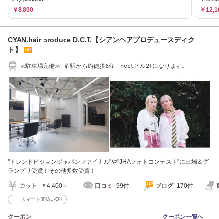
￥8,800
￥12,1
CYAN.hair produce D.C.T.【シアンヘアプロデュースディク
ト】
≪駐車場完備≫ 泊駅から約徒歩6分 nestビル2Fになります。
"トレンドビジョンジャパンファイナル"や"JHAフォトコンテスト"に出場＆グ
ランプリ受賞！その他多数受賞！
カット
￥4,400～
口コミ
99件
ブログ
170件
スマート支払いOK
クーポン
クーポン一覧へ