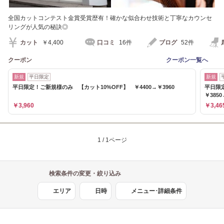
全国カットコンテスト金賞受賞歴有！確かな似合わせ技術と丁寧なカウンセ
リングが人気の秘訣◎
カット
￥4,400
口コミ
16件
ブログ
52件
クーポン
クーポン一覧へ
新規
平日限定
新規
平日限定！ご新規様のみ 【カット10%OFF】 ￥4400→￥3960
平日限
￥3850
￥3,960
￥3,46
1 / 1ページ
検索条件の変更・絞り込み
エリア
日時
メニュー･詳細条件