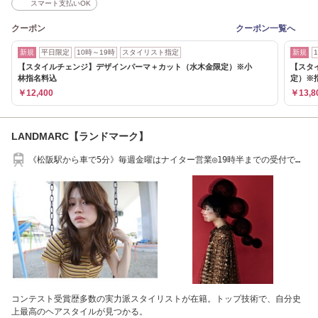
スマート支払いOK
クーポン
クーポン一覧へ
新規
平日限定
10時～19時
スタイリスト指定
新規
【スタイルチェンジ】デザインパーマ＋カット（水木金限定）※小
【スタ
林指名料込
定）※
￥12,400
￥13,8
LANDMARC【ランドマーク】
《松阪駅から車で5分》毎週金曜はナイター営業◎19時半までの受付で仕
事帰りもOK◎
コンテスト受賞歴多数の実力派スタイリストが在籍。トップ技術で、自分史
上最高のヘアスタイルが見つかる。