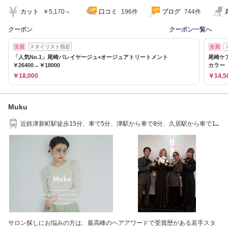
カット
￥5,170～
口コミ
196件
ブログ
744件
クーポン
クーポン一覧へ
全員
スタイリスト指定
全員
「人気No.1」尾崎バレイヤージュ+オージュアトリートメント
尾崎ケア
￥26400→￥18000
カラー
￥18,000
￥14,5
Muku
近鉄津新町駅徒歩15分、車で5分、津駅から車で8分、久居駅から車で15
分［津市］
サロン探しにお悩みの方は、最高峰のヘアアワードで受賞歴がある若手スタ