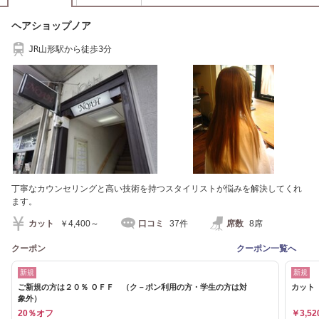
ヘアショップノア
JR山形駅から徒歩3分
丁寧なカウンセリングと高い技術を持つスタイリストが悩みを解決してくれ
ます。
カット
￥4,400～
口コミ
37件
席数
8席
クーポン
クーポン一覧へ
新規
新規
ご新規の方は２０％ ＯＦＦ （ク－ポン利用の方・学生の方は対
カット
象外）
20％オフ
￥3,52