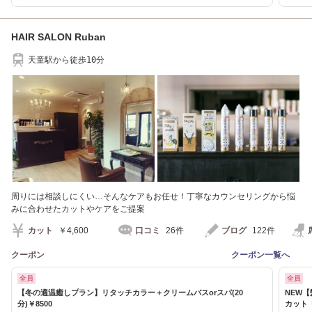
HAIR SALON Ruban
天童駅から徒歩10分
周りには相談しにくい…そんなケアもお任せ！丁寧なカウンセリングから悩
みに合わせたカットやケアをご提案
カット
￥4,600
口コミ
26件
ブログ
122件
クーポン
クーポン一覧へ
全員
全員
【冬の適温癒しプラン】リタッチカラー＋クリームバスorスパ(20
NEW
分)￥8500
カット ￥