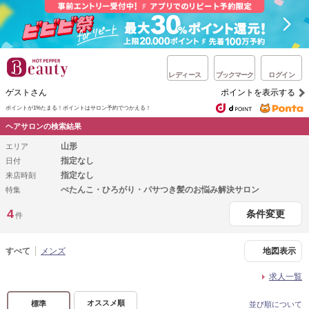
レディース
ブックマーク
ログイン
ゲストさん
ポイントを表示する
ポイントが1%たまる！
ポイントはサロン予約でつかえる！
ヘアサロンの検索結果
山形
エリア
指定なし
日付
指定なし
来店時刻
ぺたんこ・ひろがり・パサつき髪のお悩み解決サロン
特集
4
条件変更
件
すべて
メンズ
地図表示
求人一覧
オススメ順
標準
並び順について