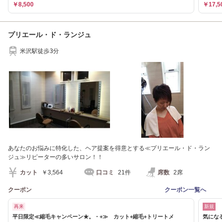
￥8,500
￥17,5
プリエール・ド・ランジュ
米沢駅徒歩3分
あなたのお悩みに特化した、ヘア提案を得意とする≪プリエール・ド・ラン
ジュ≫リピーターの多いサロン！！
カット
￥3,564
口コミ
21件
席数
2席
クーポン
クーポン一覧へ
再来
新規
平日限定≪縮毛キャンペーン★。・+≫ カット+縮毛+トリートメ
気になる