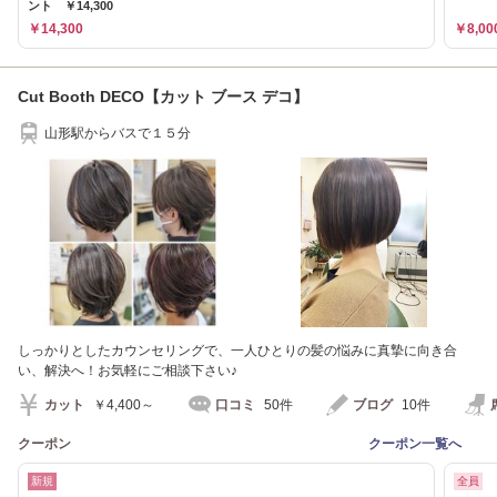
ント ￥14,300
￥14,300
￥8,00
Cut Booth DECO【カット ブース デコ】
山形駅からバスで１５分
しっかりとしたカウンセリングで、一人ひとりの髪の悩みに真摯に向き合
い、解決へ！お気軽にご相談下さい♪
カット
￥4,400～
口コミ
50件
ブログ
10件
クーポン
クーポン一覧へ
新規
全員