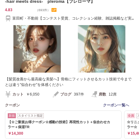
-hair meets dress- pleroma【プレローマ】
4.83
（693件）
富田町・不動前【コンテスト受賞、コレクション経験、雑誌掲載など実
力派スタッフ】
【髪質改善から最高級な美髪へ】骨格にフィットさせるカット技術で今まで
とは違う"似合わせ"を体感ください
カット
￥6,050
ブログ
397件
席数
12席
クーポン
クーポン一覧へ
新規
スタイリスト指定
全員
【☆ご新規お得クーポン☆感動の技術】再現性カット＋似合わせカ
☆リニ
ラー＋保湿TR
ラー☆
￥14,300
￥15,4