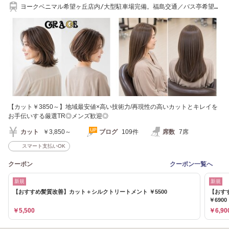
ヨークベニマル希望ヶ丘店内/大型駐車場完備。福島交通／バス亭希望ヶ
丘下車徒歩2分。
【カット￥3850～】地域最安値×高い技術力/再現性の高いカットとキレイを
お手伝いする厳選TR◎メンズ歓迎◎
カット
￥3,850～
ブログ
109件
席数
7席
スマート支払いOK
クーポン
クーポン一覧へ
新規
新規
【おすすめ髪質改善】カット＋シルクトリートメント ￥5500
【おす
￥6900
￥5,500
￥6,90