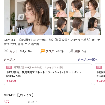
8/6空きあり◎10周年記念クーポン掲載【髪質改善インRカラー導入】オトナ
女性に大好評♪口コミ高評価
カット
￥4,950～
ブログ
287件
席数
5席
クーポン
クーポン一覧へ
新規
期間限定
8/6(木)～8/7(金)
スタイリスト指定
新規
【8/6,7限定】髪質改善マグネットカラー+カット+トリートメント
【初回
12300→7900
￥1232
￥7,900
￥9,90
GRACE【グレイス】
4.70
（112件）