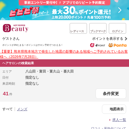
レディース
ブックマーク
ログイン
ゲストさん
ポイントを表示する
ポイントが1%たまる！
ポイントはサロン予約でつかえる！
【重要】熊本県熊本地方で発生した地震の影響のある地域へご予約されているお客
様へ（2026年7月28日）
ヘアサロンの検索結果
八山田・富田・富久山・喜久田
エリア
指定なし
日付
指定なし
来店時刻
41
条件変更
件
すべて
メンズ
地図表示
求人一覧
口コミ・平均点について