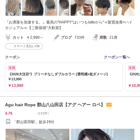
『お洒落を加速する。』最高の"HAPPY"はいつもlatteから*≪髪質改善×ハイ
カジュアル≫【ご新規様*大歓迎】
カット
￥2,990～
ブログ
733件
席数
21席
スマート支払いOK
クーポン
クーポン一覧へ
全員
全員
《2026大注目*》ブリーチなしダブルカラー [透明感×低ダメージ]
《202
￥13,990
￥13,990
￥10,9
Agu hair Rope 郡山八山田店【アグ ヘアー ロペ】
4.76
（215件）
「郡山富田駅」徒歩19分