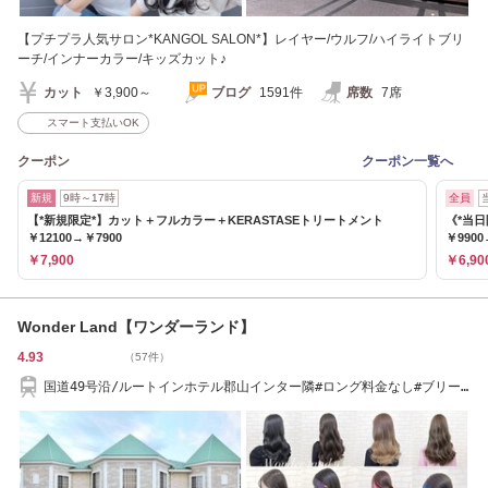
【プチプラ人気サロン*KANGOL SALON*】レイヤー/ウルフ/ハイライトブリ
ーチ/インナーカラー/キッズカット♪
カット
￥3,900～
ブログ
1591件
席数
7席
スマート支払いOK
クーポン
クーポン一覧へ
新規
9時～17時
全員
【*新規限定*】カット＋フルカラー＋KERASTASEトリートメント
《*当日
￥12100→￥7900
￥9900
￥7,900
￥6,90
Wonder Land【ワンダーランド】
4.93
（57件）
国道49号沿/ルートインホテル郡山インター隣#ロング料金なし#ブリー
チ#ダブルカラー