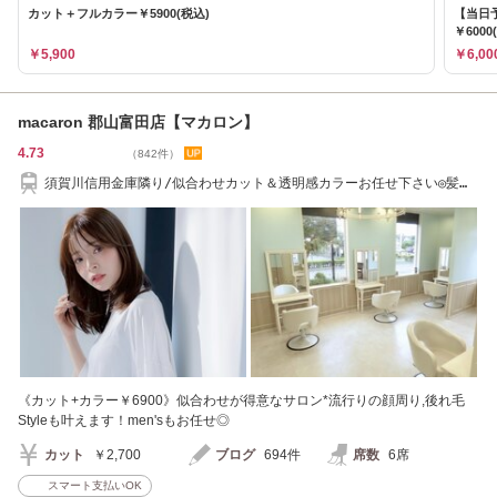
カット＋フルカラー￥5900(税込)
【当日
￥6000
￥5,900
￥6,00
macaron 郡山富田店【マカロン】
4.73
（842件）
須賀川信用金庫隣り/似合わせカット＆透明感カラーお任せ下さい◎髪質
改善も♪[郡山]
《カット+カラー￥6900》似合わせが得意なサロン*流行りの顔周り,後れ毛
Styleも叶えます！men'sもお任せ◎
カット
￥2,700
ブログ
694件
席数
6席
スマート支払いOK