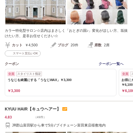
カラー特化型サロン☆店内はまさしく「おとぎの国♪」変化がほしい方、垢抜
けたい方、是非お任せください☆
カット
￥4,500
ブログ
20件
席数
2席
スマート支払いOK
クーポン
クーポン一覧へ
全員
スタイリスト指定
全員
うなじを綺麗にする「うなじWAX」￥3,300
お得に
￥6,100
￥3,300
￥6,10
KYUU HAIR【キュウヘアー】
4.83
（49件）
JR郡山富田駅から車で5分/ブイチェーン富田東店様敷地内