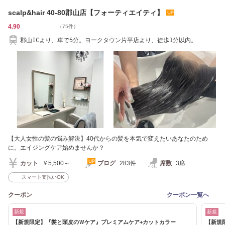
scalp&hair 40-80郡山店【フォーティエイティ】
4.90
（75件）
郡山ICより、車で5分。ヨークタウン片平店より、徒歩1分以内。
【大人女性の髪の悩み解決】40代からの髪を本気で変えたいあなたのため
に。エイジングケア始めませんか？
カット
￥5,500～
ブログ
283件
席数
3席
スマート支払いOK
クーポン
クーポン一覧へ
新規
新規
【新規限定】『髪と頭皮のＷケア』プレミアムケア+カットカラー
【新規