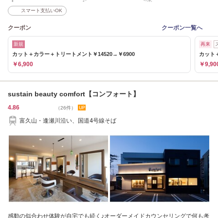
スマート支払いOK
クーポン
クーポン一覧へ
新規
再来
カット＋カラー＋トリートメント￥14520→￥6900
カット＋
￥6,900
￥9,90
sustain beauty comfort【コンフォート】
4.86
（26件）
富久山・逢瀬川沿い、国道4号線そば
感動の似合わせ体験が自宅でも続く♪オーダーメイドカウンセリングで何も考