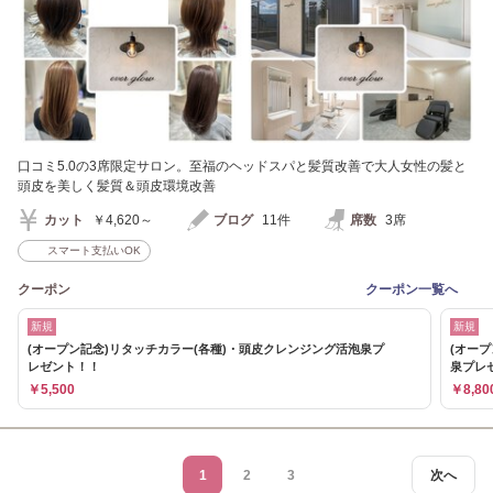
口コミ5.0の3席限定サロン。至福のヘッドスパと髪質改善で大人女性の髪と
頭皮を美しく髪質＆頭皮環境改善
カット
￥4,620～
ブログ
11件
席数
3席
スマート支払いOK
クーポン
クーポン一覧へ
新規
新規
(オープン記念)リタッチカラー(各種)・頭皮クレンジング活泡泉プ
(オー
レゼント！！
泉プレ
￥5,500
￥8,80
1
2
3
次へ