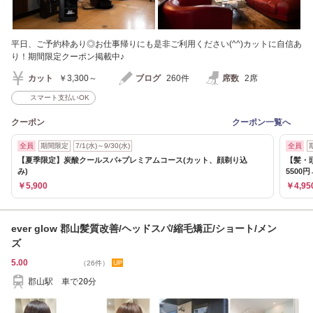
平日、ご予約枠あり◎お仕事帰りにも是非ご利用ください(^^)カットに自信あ
り！期間限定クーポン掲載中♪
カット
￥3,300～
ブログ
260件
席数
2席
スマート支払いOK
クーポン
クーポン一覧へ
全員
期間限定
7/1(水)～9/30(水)
全員
【夏季限定】炭酸クールスパ+プレミアムコース(カット、顔剃り込
【髪・
み)
5500円
￥5,900
￥4,95
ever glow 郡山髪質改善/ヘッドスパ/縮毛矯正/ショート/メン
ズ
5.00
（26件）
郡山駅 車で20分