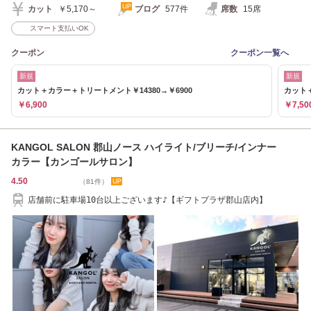
カット
￥5,170～
ブログ
577件
席数
15席
スマート支払いOK
クーポン
クーポン一覧へ
新規
新規
カット＋カラー＋トリートメント￥14380→￥6900
カット＋
￥6,900
￥7,50
KANGOL SALON 郡山ノース ハイライト/ブリーチ/インナー
カラー【カンゴールサロン】
4.50
（81件）
店舗前に駐車場10台以上ございます♪【ギフトプラザ郡山店内】