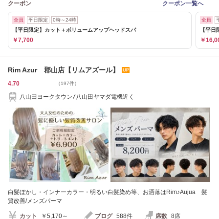
クーポン
クーポン一覧へ
全員
平日限定
0時～24時
全員
【平日限定】カット＋ボリュームアップヘッドスパ
【平日
￥7,700
￥16,0
Rim Azur 郡山店【リムアズール】
4.70
（197件）
八山田ヨークタウン/八山田ヤマダ電機近く
白髪ぼかし・インナーカラー・明るい白髪染め等、お洒落はRim♪Aujua 髪
質改善/メンズパーマ
カット
￥5,170～
ブログ
588件
席数
8席