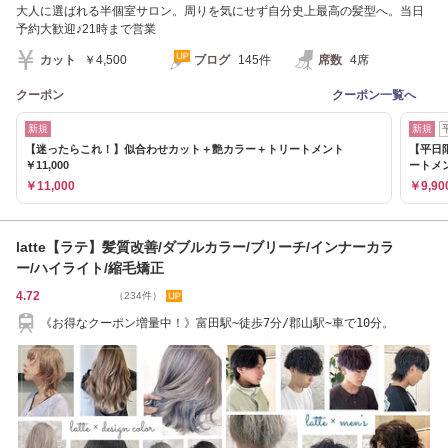
大人に選ばれる半個室サロン。周りを気にせず自分史上最高の髪型へ。当日
予約大歓迎♪21時まで営業
カット
￥4,500
ブログ
145件
席数
4席
クーポン
クーポン一覧へ
新規
新規
【迷ったらこれ！】似合わせカット＋艶カラー＋トリートメント
【平日
￥11,000
ートメ
￥11,000
￥9,90
latte【ラテ】髪質改善/ダブルカラー/ブリーチ/インナーカラ
ー/ハイライト/縮毛矯正
4.72
（234件）
《お得なクーポン増量中！》富田駅~徒歩7分/郡山駅~車で10分。