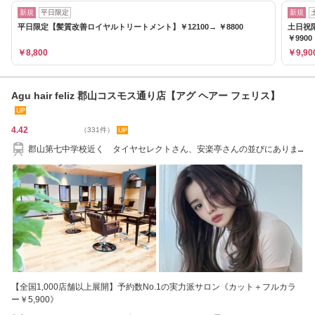
新規
平日限定
新規
平日限定【髪質改善ロイヤルトリートメント】￥12100→ ￥8800
土日祝
￥9900
￥8,800
￥9,90
Agu hair feliz 郡山コスモス通り店【アグ ヘアー フェリス】
4.42
（331件）
郡山第七中学校近く タイヤセレクトさん、安楽亭さんの並びにありま
す！
【全国1,000店舗以上展開】予約数No.1の実力派サロン《カット＋フルカラ
ー￥5,900》