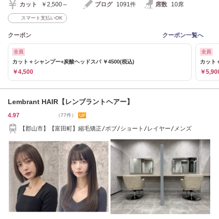
カット
￥2,500～
ブログ
1091件
席数
10席
スマート支払いOK
クーポン
クーポン一覧へ
全員
全員
カット＋シャンプー+炭酸ヘッドスパ ￥4500(税込)
カット＋
￥4,500
￥5,90
Lembrant HAIR【レンブラントヘアー】
4.97
（77件）
【郡山市】【富田町】縮毛矯正/ボブ/ショート/レイヤー/メンズ