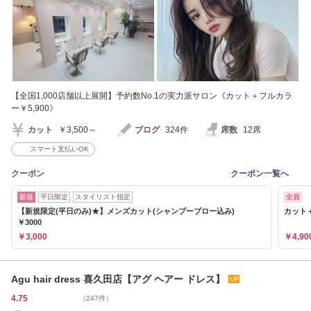
【全国1,000店舗以上展開】予約数No.1の実力派サロン《カット＋フルカラ
ー￥5,900》
カット
￥3,500～
ブログ
324件
席数
12席
スマート支払いOK
クーポン
クーポン一覧へ
新規
平日限定
スタイリスト指定
全員
【新規限定(平日のみ)★】メンズカット(シャンプーブロー込み)
カット＋
￥3000
￥3,000
￥4,90
Agu hair dress 喜久田店【アグ ヘアー ドレス】
4.75
（247件）