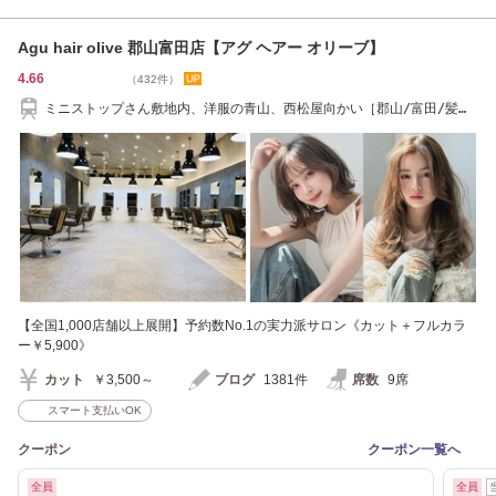
Agu hair olive 郡山富田店【アグ ヘアー オリーブ】
4.66
（432件）
ミニストップさん敷地内、洋服の青山、西松屋向かい［郡山/富田/髪質
改善］
【全国1,000店舗以上展開】予約数No.1の実力派サロン《カット＋フルカラ
ー￥5,900》
カット
￥3,500～
ブログ
1381件
席数
9席
スマート支払いOK
クーポン
クーポン一覧へ
全員
全員