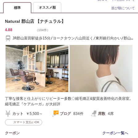
オススメ順
標準
並び順について
Natural 郡山店 【ナチュラル】
4.88
（104件）
JR郡山富田駅徒歩15分/ヨークタウン八山田近く/東邦銀行向かい/郡山
北警察署近く
丁寧な接客と仕上がりにリピーター多数◇縮毛矯正&髪質改善特化の美容室。
縮毛矯正『ケアルーガ』が大好評
カット
￥5,500～
ブログ
834件
席数
4席
スマート支払いOK
クーポン
クーポン一覧へ