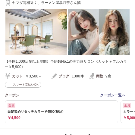
ヤマダ電機近く、ラーメン屋皐月亭さん隣
【全国1,000店舗以上展開】予約数No.1の実力派サロン《カット＋フルカラ
ー￥5,900》
カット
￥3,500～
ブログ
1300件
席数
9席
スマート支払いOK
クーポン
クーポン一覧へ
全員
全員
白髪染めリタッチカラー￥4500(税込)
カラー＋
￥4,500
￥5,00