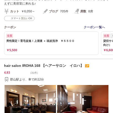
えずに美容室に来れる♪
カット
￥6,050～
ブログ
705件
席数
8席
スマート支払いOK
クーポン
クーポン一覧へ
全員
全員
男性限定！育毛促進！上清液 ＋ 頭皮洗浄 ￥５５００
貸切サ
向け）
￥5,500
￥6,60
hair salon IROHA 168 【ヘアーサロン イロハ】
4.93
（31件）
郡山駅より、車で約12分