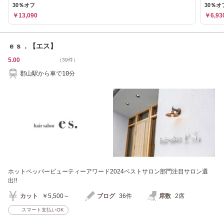
30％オフ
30％オ
￥13,090
￥6,93
ｅｓ．【エス】
5.00
（39件）
郡山駅から車で10分
ホットペッパービューティーアワード2024ベストサロン部門注目サロン選
出!!
カット
￥5,500～
ブログ
36件
席数
2席
スマート支払いOK