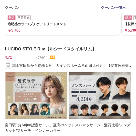
クーポン
クーポン一覧へ
新規
平日限定
新規
透明感カラー+プチケアトリートメント
【贅沢ク
￥5,700
￥5,70
LUCIDO STYLE Rim【ルシードスタイルリム】
4.71
（579件）
郡山富田駅から徒歩１分 カインズホーム八山田店付近 【髪質改善美
髪シェービング】
富田駅1分Aujua認定サロン、至高のヘッドスパマッサージ・髪質改善/メンズ
カット/ブリーチ・インナーカラー