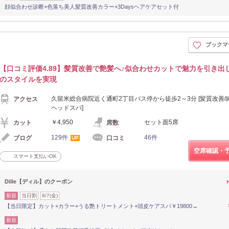
顔似合わせ診断+色落ち美人髪質改善カラー+3Daysヘアケアセット付
ブックマ
【口コミ評価4.89】髪質改善で艶髪へ♪似合わせカットで魅力を引き出
のスタイルを実現
久留米総合病院近く通町2丁目バス停から徒歩2～3分 [髪質改善/
アクセス
ヘッドスパ]
￥4,950
セット面5席
カット
席数
129件
46件
ブログ
口コミ
UP
空席確認・
スマート支払いOK
Dille【ディル】のクーポン
新規
当日割
8/7(金)
【当日限定】カット+カラー+うる艶トリートメント+頭皮ケアスパ￥19800→
新規