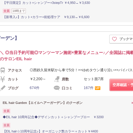
【平日限定】カット+シャンプー+3stepTr ￥4,950→￥3,630
全員
18時まで
【新導入♪】カット+カラー+前処理ケア ￥9,130→￥6,600
ーガーデン】
ブックマ
＼ ◎当日予約可能◎マンツーマン施術×豊富なメニュー♪／全国誌に掲
のサロンEIL hair
◎西鉄久留米駅から車で5分！>>ゆめタウン通り沿い>>バイパス
アクセス
￥2,200～
セット面7席
カット
席数
空席確認・
674件
167件
ブログ
口コミ
UP
EIL hair Garden【エイルヘアーガーデン】のクーポン
全員
◆EIL hair 10周年記念◆デザインカット＋シャンプーブロー ￥3200
全員
【EIL hair☆10周年記念♪】オーガニック艶カラー＋カット￥4400