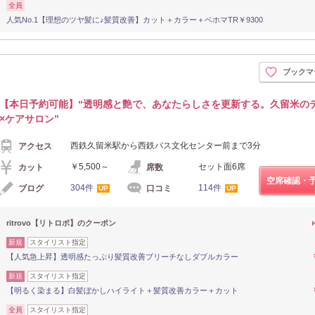
全員
人気No.1【理想のツヤ髪に♪髪質改善】カット＋カラー＋ベホマTR￥9300
ブックマ
【本日予約可能】“透明感と艶で、あなたらしさを更新する。久留米の
×ケアサロン”
西鉄久留米駅から西鉄バス文化センター前まで3分
アクセス
￥5,500～
セット面6席
カット
席数
空席確認・
304件
114件
ブログ
口コミ
UP
UP
ritrovo【リトロボ】のクーポン
新規
スタイリスト指定
【人気急上昇】透明感たっぷり髪質改善ブリーチなしダブルカラー
新規
スタイリスト指定
【明るく染まる】白髪ぼかしハイライト＋髪質改善カラー＋カット
全員
スタイリスト指定