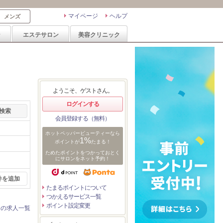
マイページ
ヘルプ
メンズ
ン
エステサロン
美容クリニック
ようこそ、ゲストさん。
ログインする
会員登録する（無料）
ホットペッパービューティーなら
1%
ポイントが
たまる！
ためたポイントをつかっておとく
にサロンをネット予約！
件を追加
たまるポイントについて
つかえるサービス一覧
ポイント設定変更
ンの求人一覧