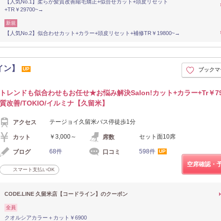
【人気No.1】柔らか髪質改善縮毛矯正+似合せカット+頭皮リセット
+TR￥29700~→
新規
【人気No.2】似合わせカット+カラー+頭皮リセット+補修TR￥19800~→
ライン】
UP
ブックマ
トレンドも似合わせもお任せ★お悩み解決Salon!カット+カラー+Tr￥79
質改善/TOKIO/イルミナ【久留米】
テージョイ久留米バス停徒歩1分
アクセス
￥3,000～
セット面10席
カット
席数
68件
598件
ブログ
口コミ
UP
空席確認・
スマート支払いOK
CODE.LINE 久留米店【コードライン】のクーポン
全員
クオルシアカラー＋カット￥6900