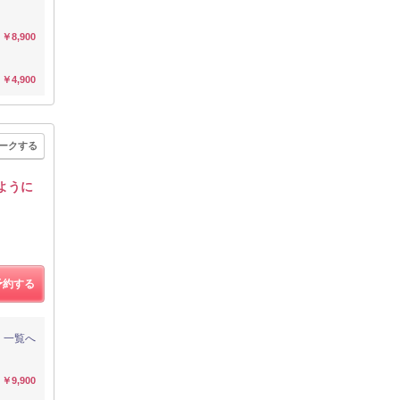
￥8,900
￥4,900
ークする
ように
予約する
一覧へ
￥9,900