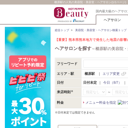
櫛原駅の人気の美容院・美容室・ヘアサロン(1/1ページ)
国内最大級のヘアサロ
ヘアサロン
総合トップ
>
美容院・美容室・ヘアサロン検索トップ
【重要】熊本県熊本地方で発生した地震の影響の
ヘアサロンを探す
～櫛原駅の美容院・
フリーワード
エリア・駅
櫛原駅
｜
エリア変更
日付
日付未定
｜
今日（8/7）
｜
～
来店時刻
料金
メニュー料金を指定
※日付未定では指定できません