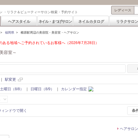
レディース
ン ・リラク＆ビューティーサロン検索・予約サイト
ヘアスタイル
ネイル・まつげサロン
ネイルカタログ
リラクサロ
>
福岡県
>
櫛原駅周辺の美容院・美容室・ヘアサロン
ある地域へご予約されているお客様へ（2026年7月28日）
美容室～
｜
駅変更
土曜日（8/8）
｜
日曜日（8/9）
｜
カレンダー指定
条
ヘアサロ