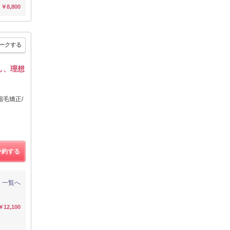
￥8,800
ークする
し、理想
縮毛矯正/
予約する
一覧へ
￥12,100