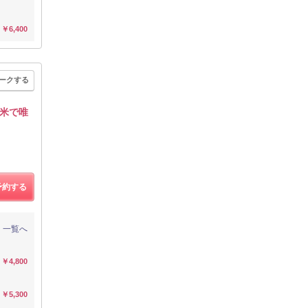
￥6,400
ークする
米で唯
予約する
一覧へ
￥4,800
￥5,300