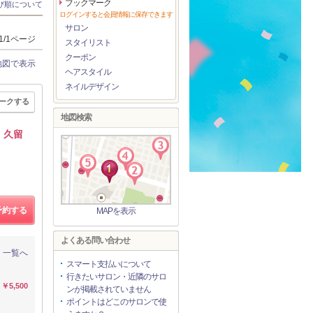
ブックマーク
び順について
ログインすると会員情報に保存できます
サロン
1/1ページ
スタイリスト
クーポン
地図で表示
ヘアスタイル
ネイルデザイン
ークする
地図検索
、久留
予約する
MAPを表示
よくある問い合わせ
一覧へ
スマート支払いについて
行きたいサロン・近隣のサロ
￥5,500
ンが掲載されていません
ポイントはどこのサロンで使