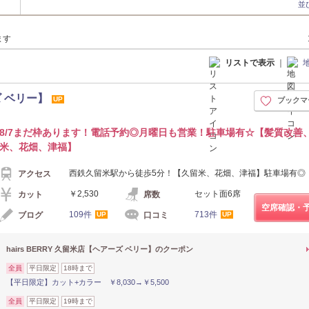
並
ます
リストで表示
｜
ズ ベリー】
UP
ブックマ
8/7まだ枠あります！電話予約◎月曜日も営業！駐車場有☆【髪質改善
米、花畑、津福】
西鉄久留米駅から徒歩5分！【久留米、花畑、津福】駐車場有◎
アクセス
￥2,530
セット面6席
カット
席数
空席確認・
109件
713件
ブログ
口コミ
UP
UP
hairs BERRY 久留米店【ヘアーズ ベリー】のクーポン
全員
平日限定
18時まで
【平日限定】カット+カラー ￥8,030→￥5,500
全員
平日限定
19時まで