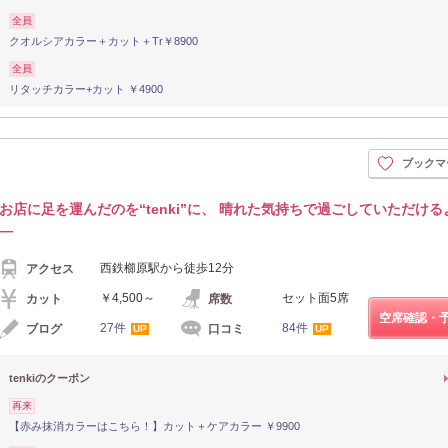
全員
クオルシアカラー＋カット＋Tr￥8900
全員
リタッチカラー+カット ￥4900
ブックマ
お店に足を運んだのを“tenki”に、 晴れた気持ちで過ごしていただける
―
西鉄櫛原駅から徒歩12分
アクセス
￥4,500～
セット面5席
カット
席数
空席確認・
27件
84件
ブログ
口コミ
UP
UP
tenkiのクーポン
再来
【赤み抹消カラーはこちら！】カット＋ケアカラー ￥9900