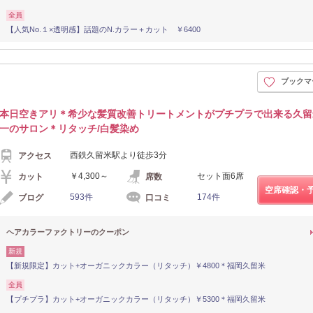
全員
【人気No.１×透明感】話題のN.カラー＋カット ￥6400
ブックマ
本日空きアリ＊希少な髪質改善トリートメントがプチプラで出来る久留
一のサロン＊リタッチ/白髪染め
西鉄久留米駅より徒歩3分
アクセス
￥4,300～
セット面6席
カット
席数
空席確認・
593件
174件
ブログ
口コミ
ヘアカラーファクトリーのクーポン
新規
【新規限定】カット+オーガニックカラー（リタッチ）￥4800＊福岡久留米
全員
【プチプラ】カット+オーガニックカラー（リタッチ）￥5300＊福岡久留米