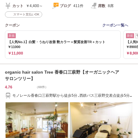
カット
￥4,400～
ブログ
411件
席数
8席
スマート支払いOK
クーポン
クーポン一覧へ
新規
新規
【人気No.1】白髪・うねり改善 艶カラー＋髪質改善TR＋カット
【人気
￥11000
￥8900
￥11,000
￥8,90
organic hair salon Tree 香春口三萩野【オーガニックヘア
サロンツリー】
4.76
（68件）
モノレール香春口三萩野駅から徒歩5分,西鉄バス三萩野交差点徒歩5分
駐車場あり