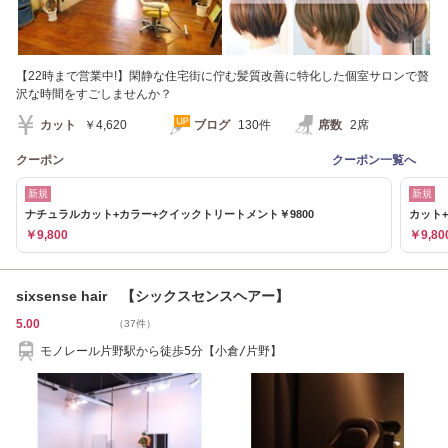
【22時まで営業中!】閑静な住宅街に佇む髪質改善に特化した個室サロンで贅
沢な時間をすごしませんか？
カット
￥4,620
ブログ
130件
席数
2席
クーポン
クーポン一覧へ
新規
新規
ナチュラルカット+カラー+クイックトリートメント￥9800
カット+
￥9,800
￥9,80
sixsense hair 【シックスセンスヘアー】
5.00
（37件）
モノレール片野駅から徒歩5分【小倉/片野】