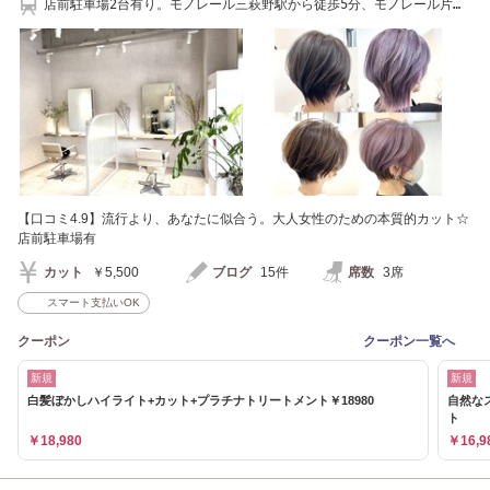
店前駐車場2台有り。モノレール三萩野駅から徒歩5分、モノレール片野
駅から徒歩5分
【口コミ4.9】流行より、あなたに似合う。大人女性のための本質的カット☆
店前駐車場有
カット
￥5,500
ブログ
15件
席数
3席
スマート支払いOK
クーポン
クーポン一覧へ
新規
新規
白髪ぼかしハイライト+カット+プラチナトリートメント￥18980
自然な
ト
￥18,980
￥16,9