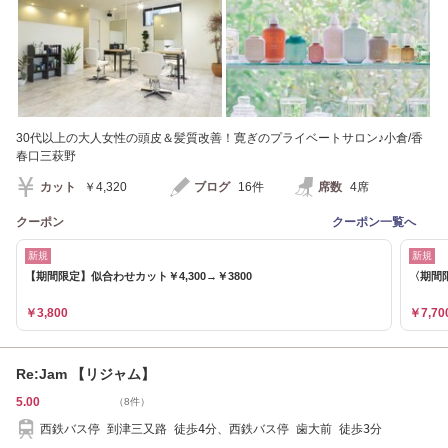
30代以上の大人女性の頭皮＆髪質改善！寛ぎのプライベートサロン♪小倉/香
春口三萩野
カット
￥4,320
ブログ
16件
席数
4席
クーポン
クーポン一覧へ
新規
新規
【期間限定】似合わせカット￥4,300→￥3800
〈期間
￥3,800
￥7,70
Re:Jam 【リジャム】
5.00
（8件）
西鉄バス停 到津三又路 徒歩4分、西鉄バス停 歯大前 徒歩3分