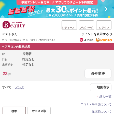
レディース
ブックマーク
ログイン
ゲストさん
ポイントを表示する
ポイントが1%たまる！
ポイントはサロン予約でつかえる！
ヘアサロンの検索結果
片野駅
駅
指定なし
日付
指定なし
来店時刻
22
条件変更
件
すべて
メンズ
地図表示
求人一覧
口コミ・平均点について
オススメ順
標準
並び順について