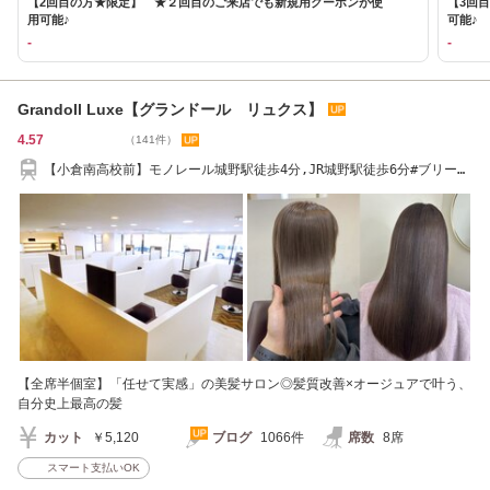
【2回目の方★限定】 ★２回目のご来店でも新規用クーポンが使
【3回
用可能♪
可能♪
-
-
Grandoll Luxe【グランドール リュクス】
4.57
（141件）
【小倉南高校前】モノレール城野駅徒歩4分,JR城野駅徒歩6分#ブリーチ
#ケアブリーチ
【全席半個室】「任せて実感」の美髪サロン◎髪質改善×オージュアで叶う、
自分史上最高の髪
カット
￥5,120
ブログ
1066件
席数
8席
スマート支払いOK