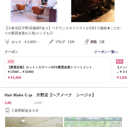
【小倉北区片野/店舗前Pあり】ベテランスタイリストが1対1で施術★こだわ
りの髪質改善が人気/メンズも◎
カット
￥3,850～
ブログ
13件
席数
2席
クーポン
クーポン一覧へ
全員
新規
【髪質改善】カット＋カラー＋HITA髪質改善トリートメント
【メン
￥17600→￥15400
→￥３
￥15,400
￥3,85
Hair Make C-ja 片野店【ヘアメーク シージャ】
3.80
（12件）
三萩野駅徒歩５分