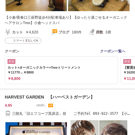
【小倉/香春口三萩野徒歩4分駐車場あり】【ゆったり過ごせるオーガニック
ヘアサロンTree】小倉ヘッドスパ
カット
￥4,620
ブログ
180件
席数
3席
スマート支払いOK
クーポン
クーポン一覧へ
新規
新規
カット+オーガニックカラー+Treeトリートメント
【髪質
￥11770→￥8800
￥1620
￥8,800
￥11,0
HARVEST GARDEN 【ハーベストガーデン】
4.95
（90件）
三朗丸「旧エフコープ黒原店」前 ご予約Tel 093-922-3577 【小
倉北区 美容室】