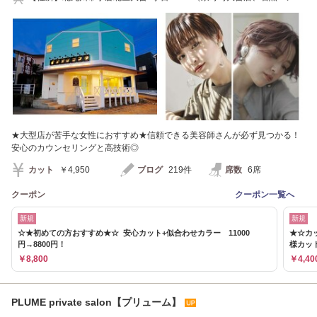
ラティエ近く）
★大型店が苦手な女性におすすめ★信頼できる美容師さんが必ず見つかる！
安心のカウンセリングと高技術◎
カット
￥4,950
ブログ
219件
席数
6席
クーポン
クーポン一覧へ
新規
新規
☆★初めての方おすすめ★☆ 安心カット+似合わせカラー 11000
★☆カ
円→8800円！
様カッ
￥8,800
￥4,40
PLUME private salon【プリューム】