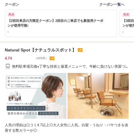
クーポン
クーポン一覧へ
再来
再来
【2回目来店の方限定クーポン】2回目のご来店でも新規用クーポ
【3回
ンが使用可能♪
ンが使
-
-
Natural Spot【ナチュラルスポット】
4.74
（405件）
無料駐車場完備★丁寧な技術と厳選メニューで、年齢に負けない美髪づく
り/城野駅5分
人気の理由は口コミ4.7以上◎大人女性に人気。白髪・うねり・パサつきを改
善する艶カラーが◎