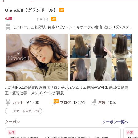
Grandoll【グランドール】
4.85
（141件）
モノレール三萩野駅 徒歩15分/ドン・キホーテ小倉店 徒歩10分/メディ
アドーム近く
北九州No.1の髪質改善特化サロン/Aujuaソムリエ在籍/AWARD選出/美髪矯
正・髪質改善・メンズパーマが得意
カット
￥4,400
ブログ
1322件
席数
10席
スマート支払いOK
クーポン
クーポン一覧へ
再来
再来