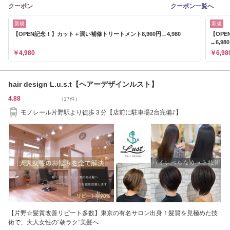
クーポン
クーポン一覧へ
新規
新規
【OPEN記念！】カット＋潤い補修トリートメント8,960円→4,980
【OPE
→6,98
￥4,980
￥6,98
hair design L.u.s.t【ヘアーデザインルスト】
4.88
（17件）
モノレール片野駅より徒歩３分【店前に駐車場2台完備♪】
【片野☆髪質改善リピート多数】東京の有名サロン出身！髪質を見極めた技
術で、大人女性の“朝ラク”美髪へ