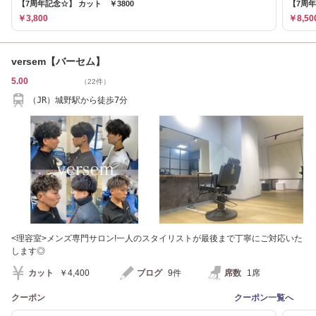
【7周年記念☆】 カット ￥3800
【7周年
￥3,800
￥8,50
versem【バーセム】
5.00
（22件）
（JR）城野駅から徒歩7分
<理容室>メンズ専門サロン!一人のスタイリストが最後まで丁寧にご対応いた
します◎
カット
￥4,400
ブログ
9件
席数
1席
クーポン
クーポン一覧へ