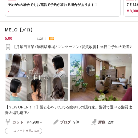
予約が×の場合でもお電話で予約が取れる場合があります！
７月31
-
￥8,00
MELO【メロ】
5.00
（12件）
【月曜日営業/無料駐車場/マンツーマン/髪質改善】当日ご予約大歓迎♪
【NEW OPEN！！】髪と心をいたわる癒やしの隠れ家。髪質で選べる髪質改
善＆縮毛矯正♪
カット
￥4,980～
ブログ
9件
席数
2席
スマート支払いOK