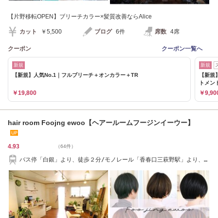
【片野移転OPEN】ブリーチカラー×髪質改善ならAlice
カット
￥5,500
ブログ
6件
席数
4席
クーポン
クーポン一覧へ
新規
新規
【新規】人気No.1｜フルブリーチ＋オンカラー＋TR
【新規
トメン
￥19,800
￥9,90
hair room Foojng ewoo【ヘアールームフージンイーウー】
4.93
（64件）
バス停「白銀」より、徒歩２分/モノレール「香春口三萩野駅」より、徒
歩５分弱。