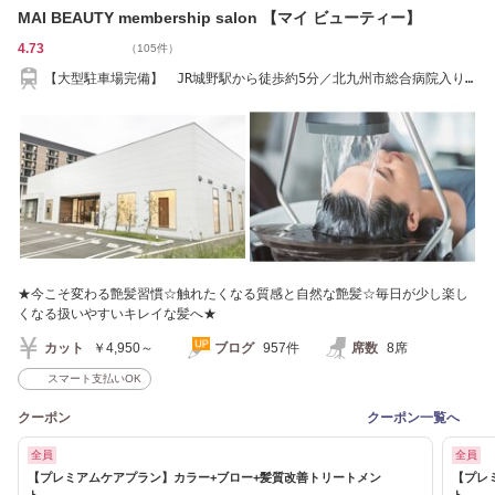
MAI BEAUTY membership salon 【マイ ビューティー】
4.73
（105件）
【大型駐車場完備】 JR城野駅から徒歩約5分／北九州市総合病院入り
口から徒歩約１分
★今こそ変わる艶髪習慣☆触れたくなる質感と自然な艶髪☆毎日が少し楽し
くなる扱いやすいキレイな髪へ★
カット
￥4,950～
ブログ
957件
席数
8席
スマート支払いOK
クーポン
クーポン一覧へ
全員
全員
【プレミアムケアプラン】カラー+ブロー+髪質改善トリートメン
【プレ