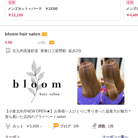
全員
全員
メンズカット＋パーマ ￥12100
メンズカ
￥12,100
￥4,40
bloom hair salon
5.00
（17件）
北九州高速鉄道 香春口三萩野駅 徒歩2分
【小倉北/6月NEW OPEN★】お客様一人ひとりに寄り添った提案力が魅力＊
落ち着いた店内のプライベートsalon
カット
￥5,400～
ブログ
3件
席数
2席
クーポン
クーポン一覧へ