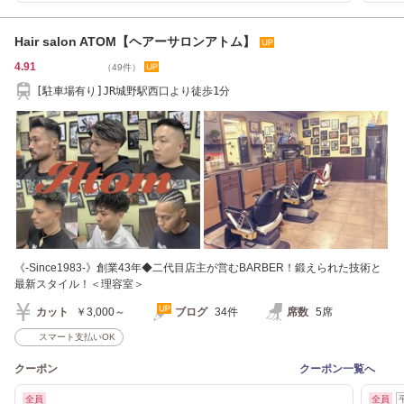
Hair salon ATOM【ヘアーサロンアトム】
4.91
（49件）
[駐車場有り]JR城野駅西口より徒歩1分
《-Since1983-》創業43年◆二代目店主が営むBARBER！鍛えられた技術と
最新スタイル！＜理容室＞
カット
￥3,000～
ブログ
34件
席数
5席
スマート支払いOK
クーポン
クーポン一覧へ
全員
全員