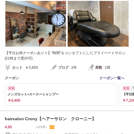
【平日お得クーポンあり☆】”時間”をコンセプトにしたプライベートサロン
[21時まで受付可]
カット
￥3,850
ブログ
2件
席数
2席
クーポン
クーポン一覧へ
全員
全員
メンズカット+スースーシャンプー
【平日
￥4,400
￥7,15
hairsalon Crony【ヘアーサロン クローニー】
4.95
（121件）