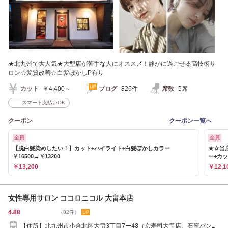
★北九州で大人気★大型店が苦手な人にオススメ！静かに過ごせる高技術サ
ロン☆髪質改善☆白髪ぼかしP有り
カット
￥4,400～
ブログ
826件
席数
5席
スマート支払いOK
クーポン
クーポン一覧へ
全員
全員
【脱白髪染めしたい！】カット+ハイライト+白髪ぼかしカラー
★☆当
￥16500→￥13200
ー+カ
￥13,200
￥12,1
女性専用サロン ココロニコル 大畠本店
4.88
（82件）
【住所】北九州市小倉北区大畠3丁目7ー48（京寿司大畠店、石窯パング