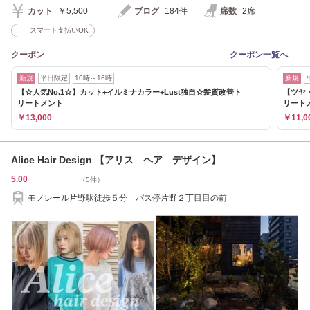
カット
￥5,500
ブログ
184件
席数
2席
スマート支払いOK
クーポン
クーポン一覧へ
新規
平日限定
10時～16時
新規
【☆人気No.1☆】カット+イルミナカラー+Lust独自☆髪質改善ト
【ツヤ
リートメント
リート
￥13,000
￥11,0
Alice Hair Design 【アリス ヘア デザイン】
5.00
（5件）
モノレール片野駅徒歩５分 バス停片野２丁目目の前