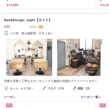
ト
ト
￥11,000
￥13,2
Hair&Design eight【エイト】
4.95
（40件）
バス停「南小倉駅前」のすぐ近く
月曜も営業☆丁寧なカウンセリングと施術が自慢のプライベートサロン
カット
￥3,780～
ブログ
37件
席数
2席
クーポン
クーポン一覧へ
新規
新規