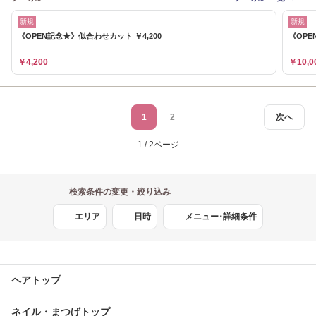
新規
新規
《OPEN記念★》似合わせカット ￥4,200
《OPE
￥4,200
￥10,0
1
2
次へ
1 / 2ページ
検索条件の変更・絞り込み
エリア
日時
メニュー･詳細条件
ヘアトップ
ネイル・まつげトップ