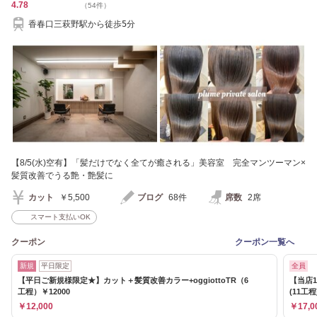
4.78
（54件）
香春口三萩野駅から徒歩5分
【8/5(水)空有】「髪だけでなく全てが癒される」美容室 完全マンツーマン×
髪質改善でうる艶・艶髪に
カット
￥5,500
ブログ
68件
席数
2席
スマート支払いOK
クーポン
クーポン一覧へ
新規
平日限定
全員
【平日ご新規様限定★】カット＋髪質改善カラー+oggiottoTR（6
【当店1
工程）￥12000
(11工程
￥12,000
￥17,0