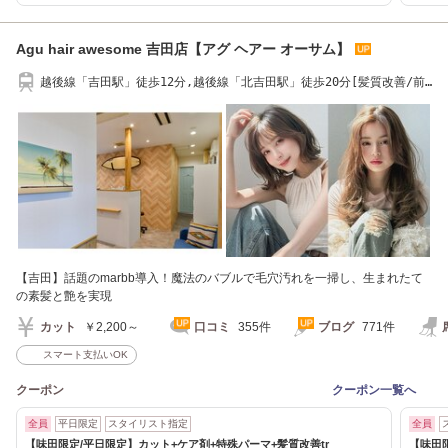
Agu hair awesome 吉田店【アグ ヘアー オーサム】
越後線「吉田駅」徒歩12分,越後線「北吉田駅」徒歩20分[髪質改善/前
髪縮毛矯正/ボブ]
【吉田】話題のmarbb導入！魔法のバブルで毛穴汚れを一掃し、生まれたて
の素髪と艶を実現
カット
￥2,200～
口コミ
355件
ブログ
771件
スマート支払いOK
クーポン
クーポン一覧へ
全員
平日限定
スタイリスト指定
全員
【味田限定/平日限定】カット+ケア剤+特殊パーマ+髪質改善tr
【味田限