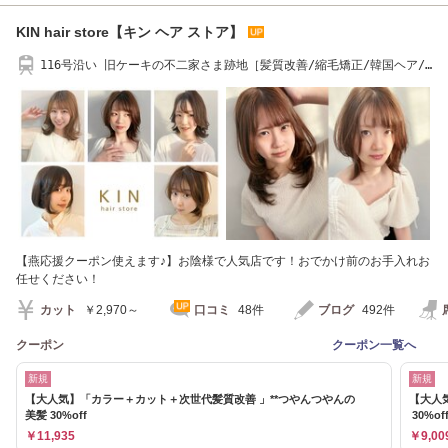
KIN hair store【キン ヘア ストア】
116号沿い 旧ケーキの不二家さま跡地［髪質改善/縮毛矯正/韓国ヘア/
レイヤーカット］
【燕応援クーポン使えます♪】お陰様で人気店です！おでかけ前のお手入れお
任せください！
カット
￥2,970～
口コミ
48件
ブログ
492件
クーポン
クーポン一覧へ
新規
新規
【大人気】「カラー＋カット＋次世代髪質改善 」**つやんつやんの
【大人
美髪 30%off
30%of
￥11,935
￥9,00