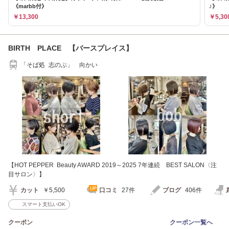
《marbb付》
♪》
￥13,300
￥5,30
BIRTH PLACE 【バースプレイス】
「そば処 志のぶ」 向かい
【HOT PEPPER Beauty AWARD 2019～2025 7年連続 BEST SALON〈注
目サロン〉】
カット
￥5,500
口コミ
27件
ブログ
406件
スマート支払いOK
クーポン
クーポン一覧へ