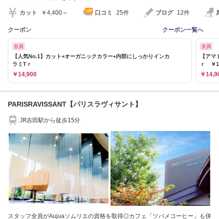
カット
￥4,400～
口コミ
25件
ブログ
12件
クーポン
クーポン一覧へ
全員
全員
【人気No.1】カット+オーガニックカラー+内部にしっかりインカ
【アマ
ラミTｒ
ｒ ￥14
￥14,900
￥14,9
PARISRAVISSANT【パリスラヴィサント】
JR吉田駅から徒歩15分
スタッフ全員がAujuaソムリエの資格を取得◎カフェ「ツバメコーヒー」も併