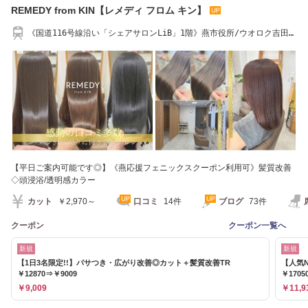
REMEDY from KIN【レメディ フロム キン】
《国道116号線沿い「シェアサロンLiB」1階》燕市役所/ウオロク吉田店
近く◇駐車場完備
【平日ご案内可能です◎】《燕応援フェニックスクーポン利用可》髪質改善
◇頭浸浴/透明感カラー
カット
￥2,970～
口コミ
14件
ブログ
73件
クーポン
クーポン一覧へ
新規
新規
【1日3名限定!!】パサつき・広がり改善◎カット＋髪質改善TR
【人気
￥12870⇒￥9009
￥1705
￥9,009
￥11,9