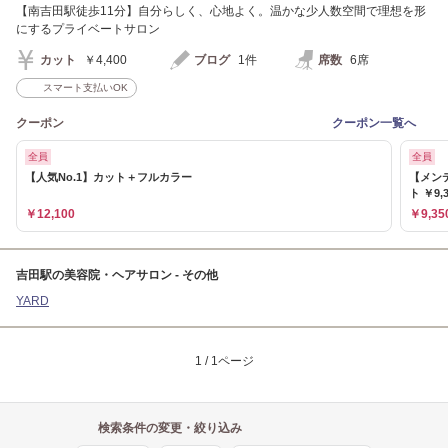
【南吉田駅徒歩11分】自分らしく、心地よく。温かな少人数空間で理想を形
にするプライベートサロン
カット
￥4,400
ブログ
1件
席数
6席
スマート支払いOK
クーポン
クーポン一覧へ
全員
全員
【人気No.1】カット＋フルカラー
【メン
ト ￥9,
￥12,100
￥9,35
吉田駅の美容院・ヘアサロン - その他
YARD
1 / 1ページ
検索条件の変更・絞り込み