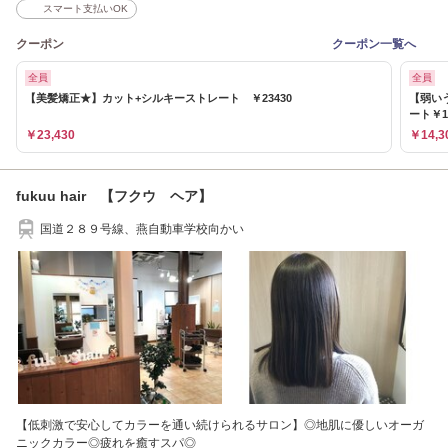
スマート支払いOK
クーポン
クーポン一覧へ
全員
全員
【美髪矯正★】カット+シルキーストレート ￥23430
【弱い
ート￥1
￥23,430
￥14,3
fukuu hair 【フクウ ヘア】
国道２８９号線、燕自動車学校向かい
【低刺激で安心してカラーを通い続けられるサロン】◎地肌に優しいオーガ
ニックカラー◎疲れを癒すスパ◎