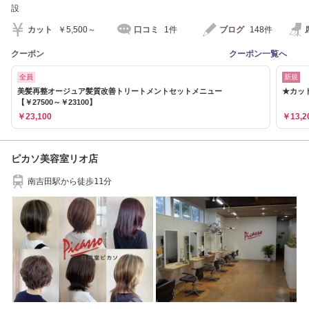
設
カット
￥5,500～
口コミ
1件
ブログ
148件
クーポン
クーポン一覧へ
全員
新規
美髪再整オージュア髪質改善トリートメントセットメニュー
★カット
【￥27500～￥23100】
￥23,100
￥13,2
ピカソ美容室リオ店
南吉田駅から徒歩11分