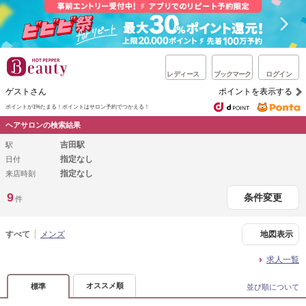
レディース
ブックマーク
ログイン
ゲストさん
ポイントを表示する
ポイントが1%たまる！
ポイントはサロン予約でつかえる！
ヘアサロンの検索結果
吉田駅
駅
指定なし
日付
指定なし
来店時刻
9
条件変更
件
すべて
メンズ
地図表示
求人一覧
オススメ順
標準
並び順について