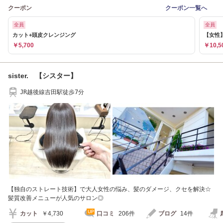
クーポン
クーポン一覧へ
全員
全員
カット+頭皮クレンジング
【女性】
￥5,700
￥10,5
sister. 【シスター】
JR越後線吉田駅徒歩7分
【独自のストレート技術】で大人女性の悩み、髪のダメージ、クセを解決☆
髪質改善メニューが人気のサロン◎
カット
￥4,730
口コミ
206件
ブログ
14件