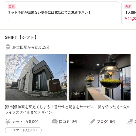
全員
再来
ネット予約が出来ない場合には電話にてご連絡下さい！
【人気
-
￥11,2
SHIFT【シフト】
JR吉田駅から徒歩15分
[燕市]価値観を変えてしまう！意外性と驚きをサービス。髪を切ったその先の
ライフスタイルまでデザインー
カット
￥5,000～
口コミ
8件
ブログ
6件
スマート支払いOK