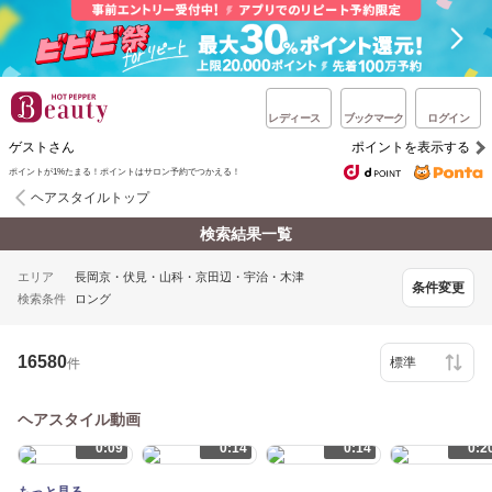
レディース
ブックマーク
ログイン
ゲストさん
ポイントを表示する
ポイントが1%たまる！ポイントはサロン予約でつかえる！
ヘアスタイルトップ
検索結果一覧
エリア
長岡京・伏見・山科・京田辺・宇治・木津
条件変更
検索条件
ロング
16580
件
ヘアスタイル動画
0:09
0:14
0:14
0:2