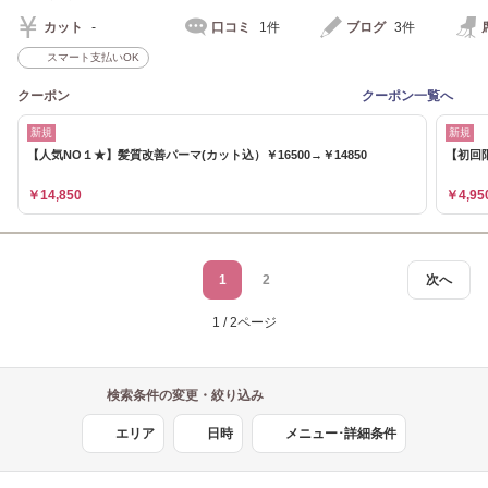
カット
-
口コミ
1件
ブログ
3件
スマート支払いOK
クーポン
クーポン一覧へ
新規
新規
【人気NO１★】髪質改善パーマ(カット込）￥16500→￥14850
【初回限
￥14,850
￥4,95
1
2
次へ
1 / 2ページ
検索条件の変更・絞り込み
エリア
日時
メニュー･詳細条件