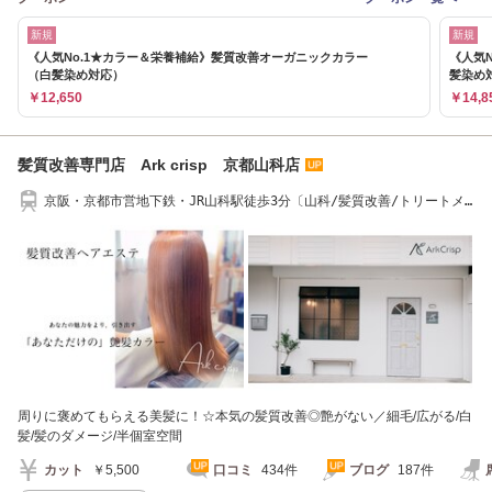
新規
新規
《人気No.1★カラー＆栄養補給》髪質改善オーガニックカラー
《人気
（白髪染め対応）
髪染め
￥12,650
￥14,8
髪質改善専門店 Ark crisp 京都山科店
京阪・京都市営地下鉄・JR山科駅徒歩3分〔山科/髪質改善/トリートメ
ント〕
周りに褒めてもらえる美髪に！☆本気の髪質改善◎艶がない／細毛/広がる/白
髪/髪のダメージ/半個室空間
カット
￥5,500
口コミ
434件
ブログ
187件