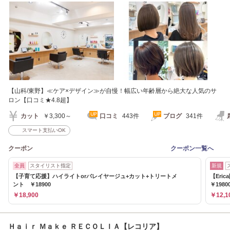
【山科/東野】≪ケア×デザイン≫が自慢！幅広い年齢層から絶大な人気のサ
ロン【口コミ★4.8超】
カット
￥3,300～
口コミ
443件
ブログ
341件
スマート支払いOK
クーポン
クーポン一覧へ
全員
スタイリスト指定
新規
【子育て応援】ハイライトorバレイヤージュ+カット+トリートメ
【Er
ント ￥18900
￥1980
￥18,900
￥12,1
Ｈａｉｒ Ｍａｋｅ ＲＥＣＯＬＩＡ【レコリア】