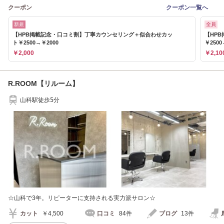
クーポン
クーポン一覧へ
新規
全員
【HPB掲載記念・口コミ割】丁寧カウンセリング＋似合わせカッ
【HP
ト￥2500→￥2000
￥2500
￥2,000
￥2,10
R.ROOM【リルーム】
山科駅徒歩5分
☆山科で3年。リピーターに支持される実力派サロン☆
カット
￥4,500
口コミ
84件
ブログ
13件