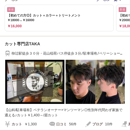
新規
新規
【初めての方◎】カット＋カラー＋トリートメント
【初め
￥18000→￥16000
￥2000
￥16,000
￥18,0
カット専門店TAKA
椥辻駅徒歩３０分・花山稲荷バス停徒歩３分/駐車場有/ベリーショー
ト・メンズカット
【山科/駐車場有】ベテランオーナー×マンツーマン◎性別年代問わず家族で
通える♪カット￥1,400～/眉カット
カット
￥1,300
口コミ
56件
ブログ
10件