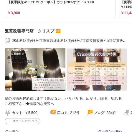
【夏季限定WELCOMEクーポン】カット20%オフ!!! ￥3960
【夏季限
￥1144
￥3,960
￥11,4
髪質改善専門店 クリスプ
JR山科駅徒歩3分京阪東西線山科駅徒歩3分/京都髪質改善/山科髪質改
善/トリートメント
髪のお悩み解消致します！艶がない、パサパサ毛、広がり、細毛、切れ毛、
ご相談下さい◆健康的な美髪へ
カット
￥5,500
口コミ
212件
ブログ
334件
スマート支払いOK
クーポン
クーポン一覧へ