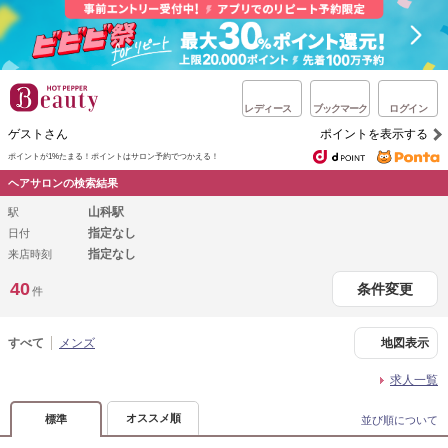
レディース
ブックマーク
ログイン
ゲストさん
ポイントを表示する
ポイントが1%たまる！
ポイントはサロン予約でつかえる！
ヘアサロンの検索結果
山科駅
駅
指定なし
日付
指定なし
来店時刻
40
条件変更
件
すべて
メンズ
地図表示
求人一覧
オススメ順
標準
並び順について