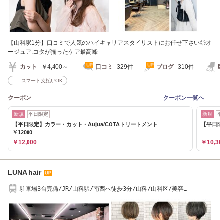
【山科駅1分】口コミで人気のハイキャリアスタイリストにお任せ下さい◎オ
ージュア.コタが揃ったケア最高峰
カット
￥4,400～
口コミ
329件
ブログ
310件
スマート支払いOK
クーポン
クーポン一覧へ
新規
平日限定
新規
【平日限定】カラー・カット・Aujua/COTAトリートメント
【平日限
￥12000
￥12,000
￥10,3
LUNA hair
駐車場3台完備/JR/山科駅/南西へ徒歩3分/山科/山科区/美容
院/Aujua/ルーナヘアー