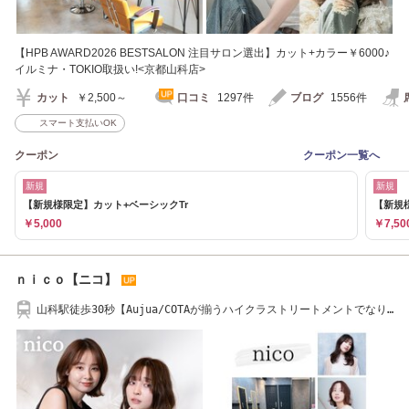
【HPB AWARD2026 BESTSALON 注目サロン選出】カット+カラー￥6000♪
イルミナ・TOKIO取扱い!<京都山科店>
カット
￥2,500～
口コミ
1297件
ブログ
1556件
スマート支払いOK
クーポン
クーポン一覧へ
新規
新規
【新規様限定】カット+ベーシックTr
【新規
￥5,000
￥7,50
ｎｉｃｏ【ニコ】
山科駅徒歩30秒【Aujua/COTAが揃うハイクラストリートメントでなり
たいを叶えます】