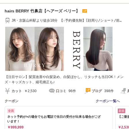
hairs BERRY 竹鼻店【ヘアーズ ベリー】
JR・京阪山科駅より徒歩10分 【☆予約優先制】[顔周り/ショート/前髪
カット]
【注目サロン】髪質改善や白髪染め、白髪ぼかし、リタッチも当日OK！メン
ズ・キッズカット、縮毛矯正も♪
カット
￥2,530
口コミ
96件
ブログ
398件
クーポン
クーポン一覧へ
全員
新規
ネット予約が×の場合でもお電話で当日の受付が出来る場合がござ
【ご新
います！
￥999,999
￥2,53