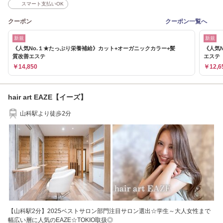
スマート支払いOK
クーポン
クーポン一覧へ
新規
新規
《人気No.１★たっぷり栄養補給》カット+オーガニックカラー+髪
《人気
質改善エステ
エステ
￥14,850
￥12,6
hair art EAZE【イーズ】
山科駅より徒歩2分
【山科駅2分】2025ベストサロン部門注目サロン選出☆学生～大人女性まで
幅広い層に人気のEAZE☆TOKIO取扱◎