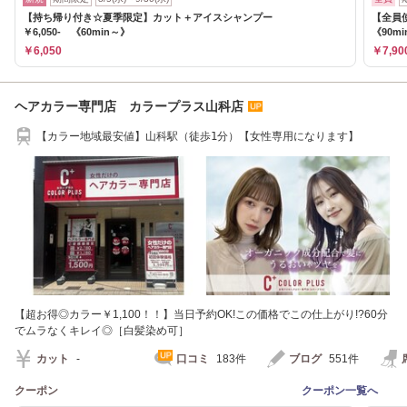
【持ち帰り付き☆夏季限定】カット＋アイスシャンプー
【全員使
￥6,050- 《60min～》
《90mi
￥6,050
￥7,90
ヘアカラー専門店 カラープラス山科店
【カラー地域最安値】山科駅（徒歩1分）【女性専用になります】
【超お得◎カラー￥1,100！！】当日予約OK!この価格でこの仕上がり!?60分
でムラなくキレイ◎［白髪染め可］
カット
-
口コミ
183件
ブログ
551件
クーポン
クーポン一覧へ