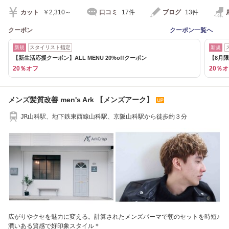
カット
￥2,310～
口コミ
17件
ブログ
13件
クーポン
クーポン一覧へ
新規
スタイリスト指定
新規
【新生活応援クーポン】ALL MENU 20%offクーポン
【8月限
20％オフ
20％
メンズ髪質改善 men's Ark 【メンズアーク】
JR山科駅、地下鉄東西線山科駅、京阪山科駅から徒歩約３分
広がりやクセを魅力に変える。計算されたメンズパーマで朝のセットを時短♪
潤いある質感で好印象スタイル＊