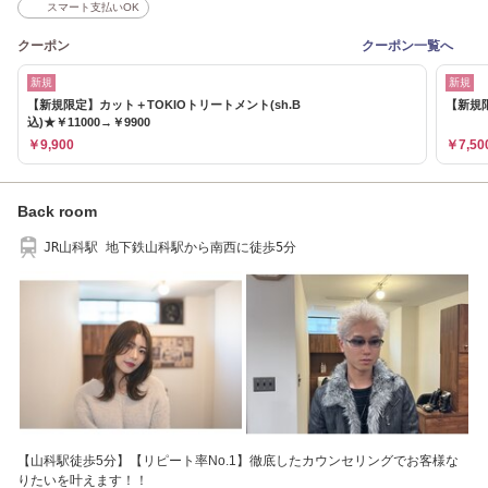
スマート支払いOK
クーポン
クーポン一覧へ
新規
新規
【新規限定】カット＋TOKIOトリートメント(sh.B
【新規限
込)★￥11000→￥9900
￥9,900
￥7,50
Back room
JR山科駅 地下鉄山科駅から南西に徒歩5分
【山科駅徒歩5分】【リピート率No.1】徹底したカウンセリングでお客様な
りたいを叶えます！！