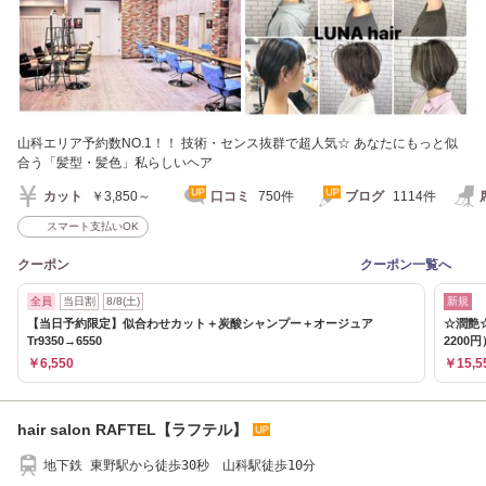
山科エリア予約数NO.1！！ 技術・センス抜群で超人気☆ あなたにもっと似
合う「髪型・髪色」私らしいヘア
カット
￥3,850～
口コミ
750件
ブログ
1114件
スマート支払いOK
クーポン
クーポン一覧へ
全員
当日割
8/8(土)
新規
【当日予約限定】似合わせカット＋炭酸シャンプー＋オージュア
☆潤艶
Tr9350→6550
2200円
￥6,550
￥15,5
hair salon RAFTEL【ラフテル】
地下鉄 東野駅から徒歩30秒 山科駅徒歩10分