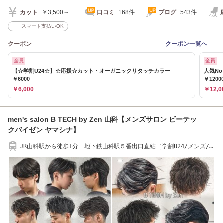
カット
￥3,500～
口コミ
168件
ブログ
543件
スマート支払いOK
クーポン
クーポン一覧へ
全員
全員
【☆学割U24☆】☆応援☆カット・オーガニックリタッチカラー
人気N
￥6000
￥1200
￥6,000
￥12,0
men's salon B TECH by Zen 山科【メンズサロン ビーテッ
クバイゼン ヤマシナ】
JR山科駅から徒歩1分 地下鉄山科駅５番出口直結［学割U24/メンズ/フ
ェザーショート］