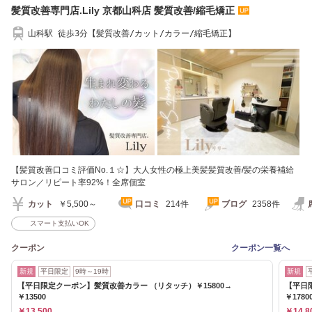
髪質改善専門店.Lily 京都山科店 髪質改善/縮毛矯正
山科駅 徒歩3分【髪質改善/カット/カラー/縮毛矯正】
【髪質改善口コミ評価No.１☆】大人女性の極上美髪髪質改善/髪の栄養補給
サロン／リピート率92%！全席個室
カット
￥5,500～
口コミ
214件
ブログ
2358件
スマート支払いOK
クーポン
クーポン一覧へ
新規
平日限定
9時～19時
新規
【平日限定クーポン】髪質改善カラー （リタッチ）￥15800→
【平日
￥13500
￥1780
￥13,500
￥14,8