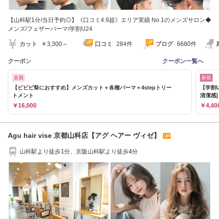
【山科駅1分/当日予約◎】《口コミ4.9超》エリア実績 No.1のメンズサロン◆
メンズ/フェザーパーマ/学割U24
カット
￥3,300～
口コミ
284件
ブログ
6680件
クーポン
クーポン一覧へ
全員
新規
【ビビビ祭におすすめ】メンズカット＋各種パーマ＋4stepトリー
【学割
トメント
清潔感]
￥16,000
￥4,40
Agu hair vise 京都山科店【アグ ヘアー ヴィゼ】
山科駅より徒歩1分、京阪山科駅より徒歩4分