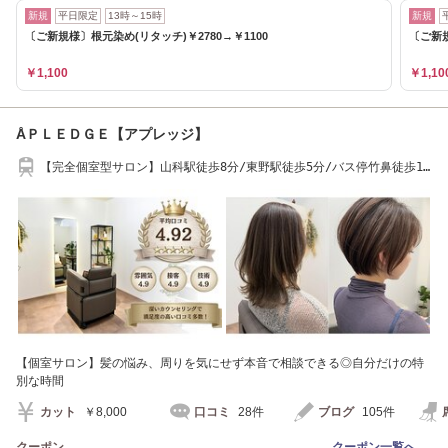
新規
平日限定
13時～15時
新規
〔ご新規様〕根元染め(リタッチ)￥2780→￥1100
〔ご新規
￥1,100
￥1,10
ÅＰＬＥＤＧＥ【アプレッジ】
【完全個室型サロン】山科駅徒歩8分/東野駅徒歩5分/バス停竹鼻徒歩10
秒/SEIYU徒歩1分
【個室サロン】髪の悩み、周りを気にせず本音で相談できる◎自分だけの特
別な時間
カット
￥8,000
口コミ
28件
ブログ
105件
クーポン
クーポン一覧へ