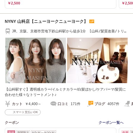
￥2,500
￥2,50
NYNY 山科店【ニューヨークニューヨーク】
JR、京阪、京都市営地下鉄山科駅から徒歩1分 [山科/髪質改善/トリー
トメント]
【山科駅すぐ】透明感カラー/イルミナカラー/白髪ぼかし/ケアパーマ/髪質に
合わせた様々なトリートメント♪
カット
￥4,400～
口コミ
171件
ブログ
4057件
スマート支払いOK
クーポン
クーポン一覧へ
新規
期間限定
8/5(水)～9/30(水)
全員