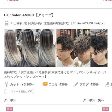
Hair Salon AMIGO【アミーゴ】
JR山科駅.地下鉄山科駅.京阪山科駅徒歩3分【COTA/Refa/VEENA/メン
ズパーマ】
山科駅3分！実力派揃い！老客男女.家族で通えるNo.1サロン【バレイヤージ
ュ/キッズカット/メンズパーマ】
カット
￥3,300～
口コミ
436件
ブログ
430件
スマート支払いOK
クーポン
クーポン一覧へ
新規
新規