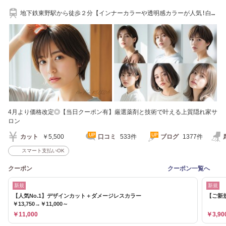
地下鉄東野駅から徒歩２分【インナーカラーや透明感カラーが人気!白髪
染め有り☆】
4月より価格改定◎【当日クーポン有】厳選薬剤と技術で叶える上質隠れ家サ
ロン
カット
￥5,500
口コミ
533件
ブログ
1377件
スマート支払いOK
クーポン
クーポン一覧へ
新規
新規
【人気No.1】デザインカット＋ダメージレスカラー
【ご新規
￥13,750→￥11,000～
￥11,000
￥3,90