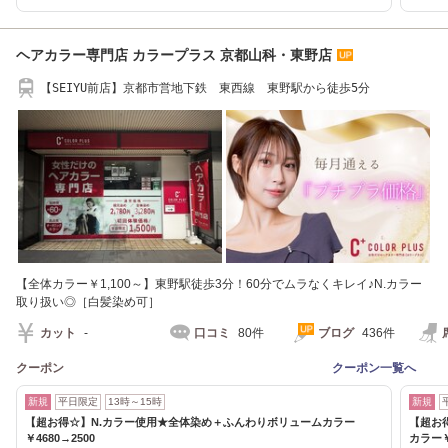
ヘアカラー専門店 カラープラス 京都山科・東野店
【SEIYU前店】京都市営地下鉄 東西線 東野駅から徒歩5分
【全体カラー￥1,100～】東野駅徒歩3分！60分でムラなくキレイ♪N.カラー
取り扱い◎［白髪染め可］
カット
-
口コミ
80件
ブログ
436件
クーポン
クーポン一覧へ
新規
平日限定
13時～15時
新規
【超お得☆】N.カラー使用★全体染め＋ふんわりボリュームカラー
【超お
￥4680→2500
カラー￥