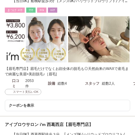
【当日OK】船橋駅徒歩3分 [メンズOK/ハリウッドブロウリフト/アイブ
ロウ/眉毛]
まつげ･ﾒｲｸ
ﾘﾗｸ
ﾈｲﾙ
ｴｽﾃ
【眉毛専門店】眉毛だけでなくお顔全体の脱毛も◎天然由来のWAXで産毛ま
で綺麗な美眉×美顔脱毛♪［眉毛]
口コ
2053
設備
総数4
スタッフ
総数2人
ミ
件
スマート支払いOK
クーポンを表示
アイブロウサロン i'm 西葛西店【眉毛専門店】
【当日OK】西葛西駅徒歩３分 [メンズOK/ハリウッドブロウリフト/ア