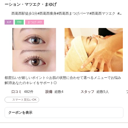
ーション・マツエク・まゆげ
西葛西駅徒歩1分#西葛西痩身#西葛西まつげパーマ#西葛西マツエク #西
葛西脱毛#ヘッド
ｴｽﾃ
ﾘﾗｸ
まつげ･ﾒｲｸ
都度払いが嬉しいポイント☆お肌の状態に合わせて選べるメニューでお悩み
解消!あなたのキレイをサポート◎
口コミ
482件
設備
総数4
スタッフ
総数5人
スマート支払いOK
クーポンを表示