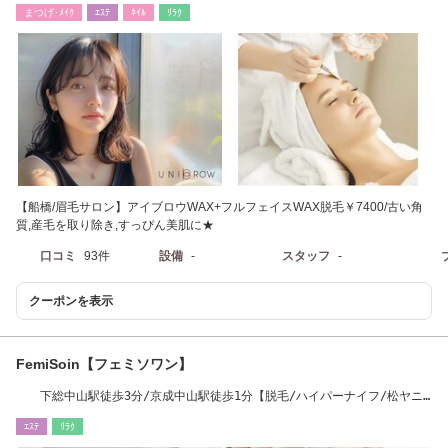
まつげ･ﾒｲｸ
ｴｽﾃ
ﾈｲﾙ
ﾘﾗｸ
【船橋/眉毛サロン】アイブロウWAX+フルフェイスWAX脱毛￥7400/古い角
質,産毛を取り除き,すっぴん美肌に★
口コミ
93件
設備
-
スタッフ
-
クーポンを表示
FemiSoin【フェミソワン】
下総中山駅徒歩3分/京成中山駅徒歩1分【脱毛/ハイパーナイフ/松ヤニ/
シュガーリング】
ｴｽﾃ
ﾘﾗｸ