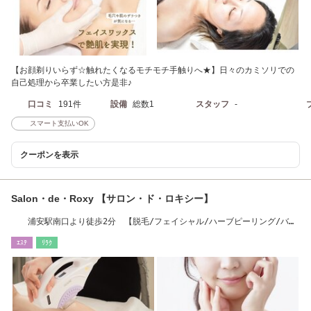
【お顔剃りいらず☆触れたくなるモチモチ手触りへ★】日々のカミソリでの
自己処理から卒業したい方是非♪
口コミ
191件
設備
総数1
スタッフ
-
スマート支払いOK
クーポンを表示
Salon・de・Roxy 【サロン・ド・ロキシー】
浦安駅南口より徒歩2分 【脱毛/フェイシャル/ハーブピーリング/バス
ト/美白/美肌】
ｴｽﾃ
ﾘﾗｸ