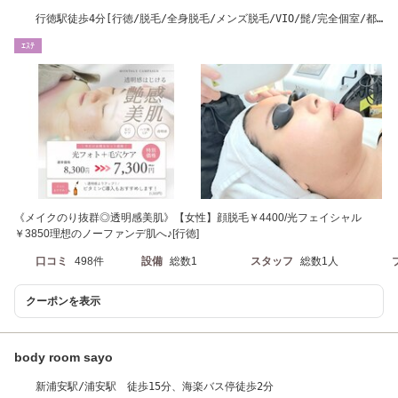
行徳駅徒歩4分[行徳/脱毛/全身脱毛/メンズ脱毛/VIO/髭/完全個室/都
度払い]
ｴｽﾃ
《メイクのり抜群◎透明感美肌》【女性】顔脱毛￥4400/光フェイシャル
￥3850理想のノーファンデ肌へ♪[行徳]
口コミ
498件
設備
総数1
スタッフ
総数1人
クーポンを表示
body room sayo
新浦安駅/浦安駅 徒歩15分、海楽バス停徒歩2分