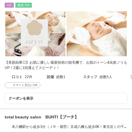
ｴｽﾃ
整体･ｶｲﾛ
【美肌効果◎】お肌に優しい最新技術の脱毛機で、お肌のトーン&化粧ノリも
UP！2週に1回通えてスピーディ！
口コミ
22件
設備
総数1
スタッフ
総数5人
スマート支払いOK
クーポンを表示
total beauty salon BUHTI【ブーチ】
本八幡駅から徒歩3分（ＪＲ・都営）京成八幡も徒歩OK！東京近くの千
葉【市川エリア】