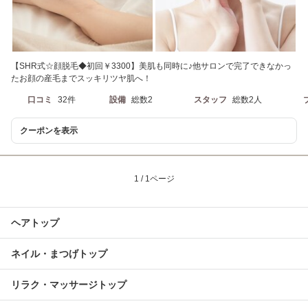
【SHR式☆顔脱毛◆初回￥3300】美肌も同時に♪他サロンで完了できなかっ
たお顔の産毛までスッキリツヤ肌へ！
口コミ
32件
設備
総数2
スタッフ
総数2人
クーポンを表示
1 / 1ページ
ヘアトップ
ネイル・まつげトップ
リラク・マッサージトップ