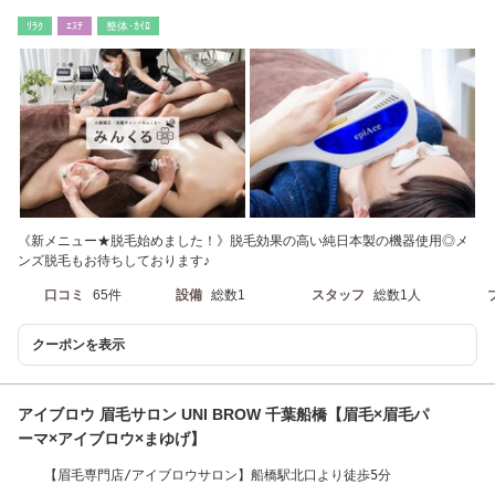
メニュー★】
ﾘﾗｸ
ｴｽﾃ
整体･ｶｲﾛ
《新メニュー★脱毛始めました！》脱毛効果の高い純日本製の機器使用◎メ
ンズ脱毛もお待ちしております♪
口コミ
65件
設備
総数1
スタッフ
総数1人
クーポンを表示
アイブロウ 眉毛サロン UNI BROW 千葉船橋【眉毛×眉毛パ
ーマ×アイブロウ×まゆげ】
【眉毛専門店/アイブロウサロン】船橋駅北口より徒歩5分