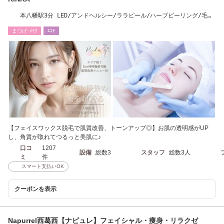
本八幡駅3分 LED/アンドヘルシー/ララピール/ハーブピーリング/毛穴
洗浄/脱毛/WAX
まつげ･ﾒｲｸ
ｴｽﾃ
【フェイスワックス脱毛で肌質改善、トーンアップ◎】お肌の透明感がUP
し、角質が取れてつるっと美肌に♪
口コ
1207
設備
総数3
スタッフ
総数3人
ミ
件
スマート支払いOK
クーポンを表示
Napurrel西葛西【ナピュレ】フェイシャル・痩身・リラクゼ