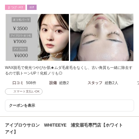
まつげ･ﾒｲｸ
ｴｽﾃ
WAX脱毛で発光つやぴか肌★ムダ毛産毛をなくし、古い角質も一緒に除去す
るので肌トーンUP！化粧ノリも◎
口コミ
508件
設備
総数2
スタッフ
総数2人
スマート支払いOK
クーポンを表示
アイブロウサロン WHITEEYE 浦安眉毛専門店【ホワイト
アイ】