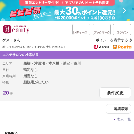
レディース
ブックマーク
ログイン
ゲストさん
ポイントを表示する
ポイントが1%たまる！
ポイントはサロン予約でつかえる！
エステサロンの検索結果
船橋・津田沼・本八幡・浦安・市川
エリア
指定なし
日付
指定なし
来店時刻
顔脱毛がしたい
特集
20
条件変更
件
地図表示
求人一覧
RINKA