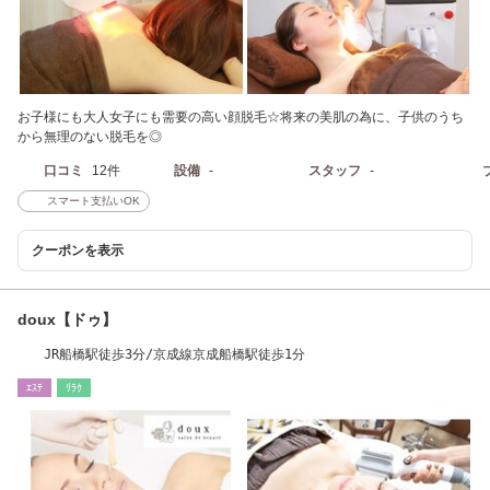
お子様にも大人女子にも需要の高い顔脱毛☆将来の美肌の為に、子供のうち
から無理のない脱毛を◎
口コミ
12件
設備
-
スタッフ
-
スマート支払いOK
クーポンを表示
doux【ドゥ】
JR船橋駅徒歩3分/京成線京成船橋駅徒歩1分
ｴｽﾃ
ﾘﾗｸ