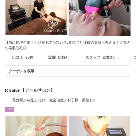
【自己処理卒業！】顔脱毛で毛穴レス♪化粧ノリ抜群の美肌へ導きます☆驚き
の美肌脱毛◎
口コミ
96件
設備
総数4
スタッフ
総数3人
クーポンを表示
R salon【アールサロン】
葛西駅から徒歩1分♪ 完全個室／お子様・男性も◎
ｴｽﾃ