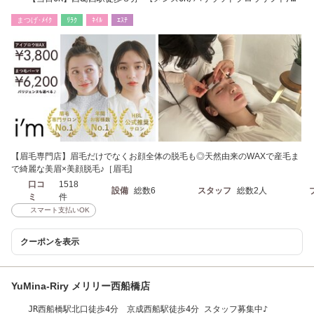
イブロウ/まゆげ]
まつげ･ﾒｲｸ
ﾘﾗｸ
ﾈｲﾙ
ｴｽﾃ
【眉毛専門店】眉毛だけでなくお顔全体の脱毛も◎天然由来のWAXで産毛ま
で綺麗な美眉×美顔脱毛♪［眉毛]
口コ
1518
設備
総数6
スタッフ
総数2人
ミ
件
スマート支払いOK
クーポンを表示
YuMina-Riry メリリー西船橋店
JR西船橋駅北口徒歩4分 京成西船駅徒歩4分 スタッフ募集中♪