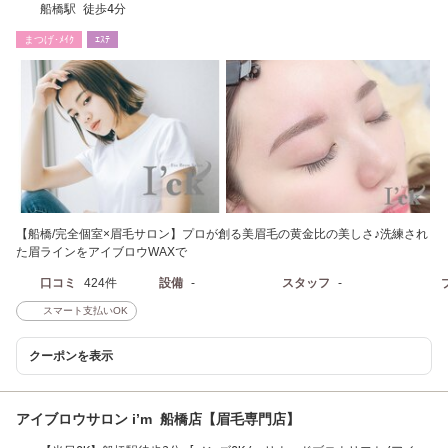
船橋駅 徒歩4分
まつげ･ﾒｲｸ
ｴｽﾃ
【船橋/完全個室×眉毛サロン】プロが創る美眉毛の黄金比の美しさ♪洗練され
た眉ラインをアイブロウWAXで
口コミ
424件
設備
-
スタッフ
-
スマート支払いOK
クーポンを表示
アイブロウサロン i’m 船橋店【眉毛専門店】