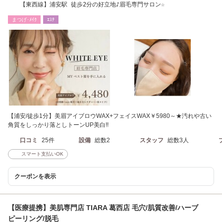
【東西線】浦安駅 徒歩2分の好立地♪眉毛専門サロン☆
まつげ･ﾒｲｸ
ｴｽﾃ
【浦安/徒歩1分】美眉アイブロウWAX+フェイスWAX￥5980～★汚れや古い
角質をしっかり落としトーンUP美白!!
口コミ
25件
設備
総数2
スタッフ
総数3人
スマート支払いOK
クーポンを表示
【医療提携】美肌専門店 TIARA 葛西店 毛穴/肌質改善/ハーブ
ピーリング/脱毛