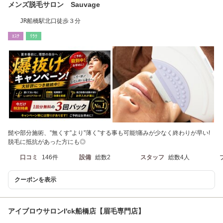
メンズ脱毛サロン Sauvage
JR船橋駅北口徒歩３分
ｴｽﾃ
ﾘﾗｸ
髭や部分施術、”無くす”より”薄く”する事も可能!痛みが少なく終わりが早い!
脱毛に抵抗があった方にも◎
口コミ
146件
設備
総数2
スタッフ
総数4人
クーポンを表示
アイブロウサロンI'ck船橋店【眉毛専門店】