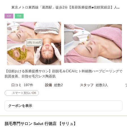
東京メトロ東西線「葛西駅」徒歩2分【美容医療提携◆信頼実績店】人気
の韓国肌質管理
ｴｽﾃ
ﾘﾗｸ
【信頼おける医療提携サロン】顔脱毛＆CICA/ヒト幹細胞ハーブピーリングで
肌質改善。目指せ毛穴レス陶器肌
口コミ
197件
設備
総数2
スタッフ
総数3人
スマート支払いOK
クーポンを表示
脱毛専門サロン Salut 行徳店 【サリュ】