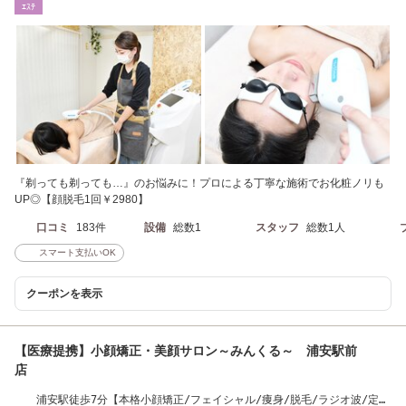
ｴｽﾃ
『剃っても剃っても…』のお悩みに！プロによる丁寧な施術でお化粧ノリも
UP◎【顔脱毛1回￥2980】
口コミ
183件
設備
総数1
スタッフ
総数1人
スマート支払いOK
クーポンを表示
【医療提携】小顔矯正・美顔サロン～みんくる～ 浦安駅前
店
浦安駅徒歩7分【本格小顔矯正/フェイシャル/痩身/脱毛/ラジオ波/定額