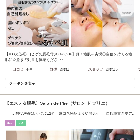
【VIO光脱毛(口ヒゲの脱毛付き)￥8,800】輝く素肌を実現◎自信を持てる素
肌に☆驚きの効果を体感ください♪
口コミ
4件
設備
総数1
スタッフ
総数1人
クーポンを表示
【エステ＆脱毛】Salon de Plie（サロン ド プリエ）
JR本八幡駅より徒歩12分 京成八幡駅より徒歩8分 自転車置き場ア
リ
ｴｽﾃ
ﾘﾗｸ