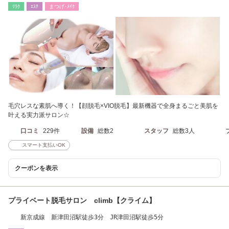
ﾘﾗｸ
ｴｽﾃ
まつげ･ﾒｲｸ
毛穴レスな素肌へ導く！【顔脱毛×VIO脱毛】最新機器で全身まるごと美肌を
叶える実力派サロン☆
口コミ
229件
設備
総数2
スタッフ
総数3人
スマート支払いOK
クーポンを表示
プライベート脱毛サロン climb【クライム】
新京成線 新津田沼駅徒歩3分 JR津田沼駅徒歩5分