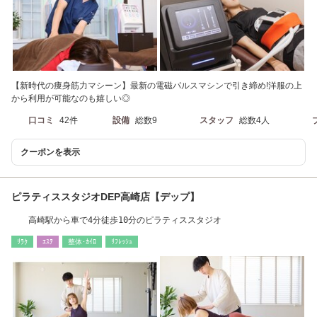
【新時代の痩身筋力マシーン】最新の電磁パルスマシンで引き締め!洋服の上
から利用が可能なのも嬉しい◎
口コミ
42件
設備
総数9
スタッフ
総数4人
クーポンを表示
ピラティススタジオDEP高崎店【デップ】
高崎駅から車で4分徒歩10分のピラティススタジオ
ﾘﾗｸ
ｴｽﾃ
整体･ｶｲﾛ
ﾘﾌﾚｯｼｭ