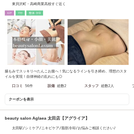
東貝沢町・高崎商業高校すぐ近く
ｴｽﾃ
ﾘﾗｸ
整体･ｶｲﾛ
腸もみでスッキリぺたんこお腹へ！気になるラインを引き締め、理想のスタ
イルを実現！自律神経の乱れにも◎
口コミ
56件
設備
総数2
スタッフ
総数2人
クーポンを表示
beauty salon Aglaea 太田店【アグライア】
太田駅/シミケア/ニキビケア/脂肪冷却/お悩みご相談ください♪