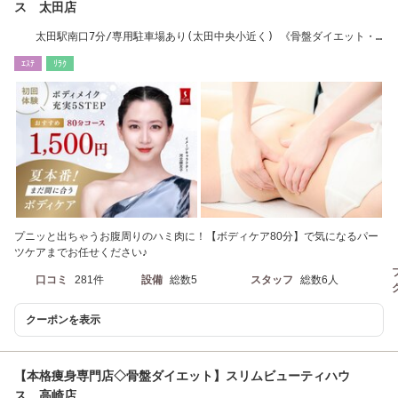
ス 太田店
太田駅南口7分/専用駐車場あり(太田中央小近く) 《骨盤ダイエット・
痩身》
ｴｽﾃ
ﾘﾗｸ
プニッと出ちゃうお腹周りのハミ肉に！【ボディケア80分】で気になるパー
ツケアまでお任せください♪
口コミ
281件
設備
総数5
スタッフ
総数6人
クーポンを表示
【本格痩身専門店◇骨盤ダイエット】スリムビューティハウ
ス 高崎店