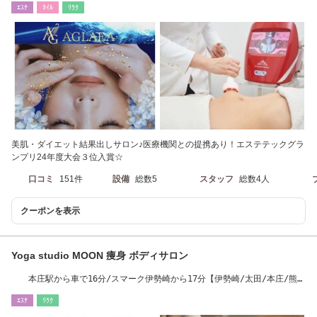
ｴｽﾃ
ﾈｲﾙ
ﾘﾗｸ
美肌・ダイエット結果出しサロン♪医療機関との提携あり！エステテックグラ
ンプリ24年度大会３位入賞☆
口コミ
151件
設備
総数5
スタッフ
総数4人
クーポンを表示
Yoga studio MOON 痩身 ボディサロン
本庄駅から車で16分/スマーク伊勢崎から17分【伊勢崎/太田/本庄/熊
谷】
ｴｽﾃ
ﾘﾗｸ