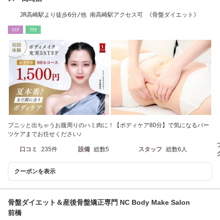
JR高崎駅より徒歩6分/他 南高崎駅アクセス可 《骨盤ダイエット》
ｴｽﾃ
ﾘﾗｸ
プニッと出ちゃうお腹周りのハミ肉に！【ボディケア80分】で気になるパー
ツケアまでお任せください♪
口コミ
235件
設備
総数5
スタッフ
総数6人
クーポンを表示
骨盤ダイエット＆産後骨盤矯正専門 NC Body Make Salon
前橋