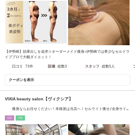
【伊勢崎】効果出しを追求☆オーダーメイド痩身♪伊勢崎では希少なセルドラ
イブプロで大幅ダイエット！
口コミ
73件
設備
総数3
スタッフ
総数5人
クーポンを表示
VIXIA beauty salon【ヴィクシア】
痩身ならお任せください！本格派は当店へ！セルライト痩せ/全身サイズ
ダウン
ｴｽﾃ
ﾘﾗｸ