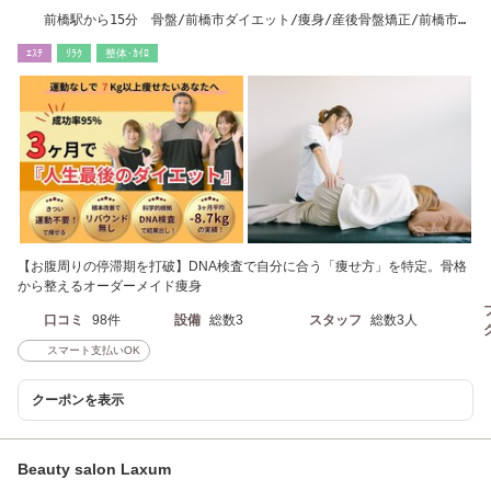
前橋駅から15分 骨盤/前橋市ダイエット/痩身/産後骨盤矯正/前橋市骨
盤矯正
ｴｽﾃ
ﾘﾗｸ
整体･ｶｲﾛ
【お腹周りの停滞期を打破】DNA検査で自分に合う「痩せ方」を特定。骨格
から整えるオーダーメイド痩身
口コミ
98件
設備
総数3
スタッフ
総数3人
スマート支払いOK
クーポンを表示
Beauty salon Laxum