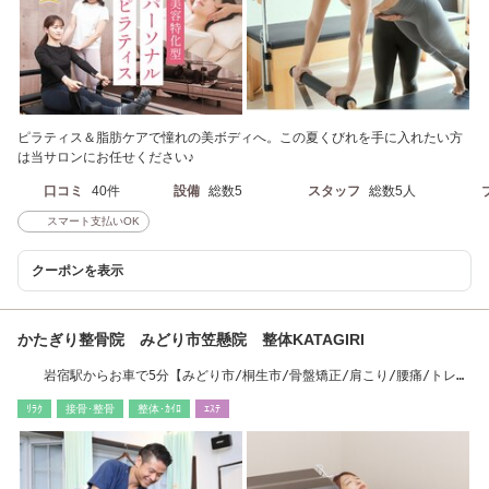
ピラティス＆脂肪ケアで憧れの美ボディへ。この夏くびれを手に入れたい方
は当サロンにお任せください♪
口コミ
40件
設備
総数5
スタッフ
総数5人
スマート支払いOK
クーポンを表示
かたぎり整骨院 みどり市笠懸院 整体KATAGIRI
岩宿駅からお車で5分【みどり市/桐生市/骨盤矯正/肩こり/腰痛/トレー
ニング】
ﾘﾗｸ
接骨･整骨
整体･ｶｲﾛ
ｴｽﾃ