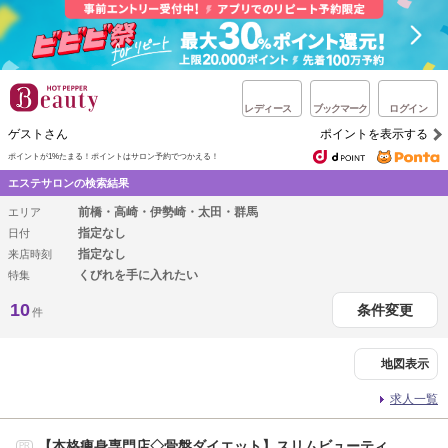
レディース
ブックマーク
ログイン
ゲストさん
ポイントを表示する
ポイントが1%たまる！
ポイントはサロン予約でつかえる！
エステサロンの検索結果
前橋・高崎・伊勢崎・太田・群馬
エリア
指定なし
日付
指定なし
来店時刻
くびれを手に入れたい
特集
10
条件変更
件
地図表示
求人一覧
【本格痩身専門店◇骨盤ダイエット】スリムビューティ
PR