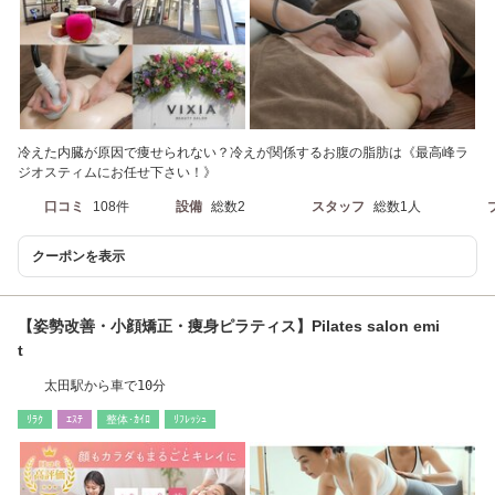
冷えた内臓が原因で痩せられない？冷えが関係するお腹の脂肪は《最高峰ラ
ジオスティムにお任せ下さい！》
口コミ
108件
設備
総数2
スタッフ
総数1人
クーポンを表示
【姿勢改善・小顔矯正・痩身ピラティス】Pilates salon emi
t
太田駅から車で10分
ﾘﾗｸ
ｴｽﾃ
整体･ｶｲﾛ
ﾘﾌﾚｯｼｭ