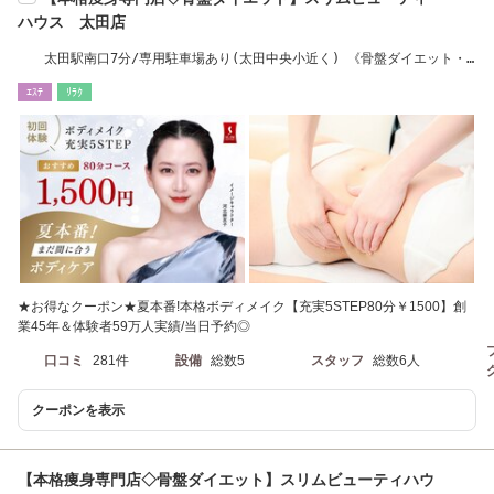
ハウス 太田店
太田駅南口7分/専用駐車場あり(太田中央小近く) 《骨盤ダイエット・
痩身》
ｴｽﾃ
ﾘﾗｸ
★お得なクーポン★夏本番!本格ボディメイク【充実5STEP80分￥1500】創
業45年＆体験者59万人実績/当日予約◎
口コミ
281件
設備
総数5
スタッフ
総数6人
クーポンを表示
【本格痩身専門店◇骨盤ダイエット】スリムビューティハウ