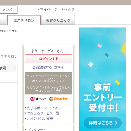
マイページ
ヘルプ
メンズ
ン
エステサロン
美容クリニック
のエステサロ
ようこそ、ゲストさん。
エステサロン
ログインする
会員登録する（無料）
ホットペッパービューティーなら
1%
ポイントが
たまる！
ためたポイントをつかっておとく
にサロンをネット予約！
たまるポイントについて
つかえるサービス一覧
ポイント設定変更
ブックマーク