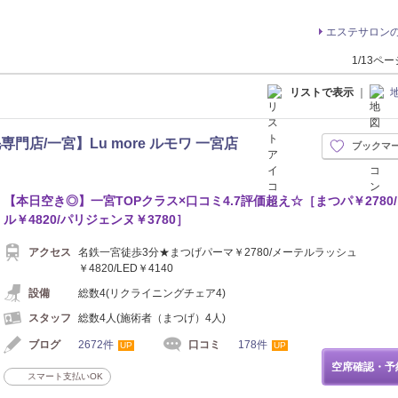
エステサロン
1/13ペ
リストで表示
｜
店/一宮】Lu more ルモワ 一宮店
ブックマ
【本日空き◎】一宮TOPクラス×口コミ4.7評価超え☆［まつパ￥2780
ル￥4820/パリジェンヌ￥3780］
アクセス
名鉄一宮徒歩3分★まつげパーマ￥2780/メーテルラッシュ
￥4820/LED￥4140
設備
総数4(リクライニングチェア4)
スタッフ
総数4人(施術者（まつげ）4人)
ブログ
2672件
口コミ
178件
UP
UP
空席確認・予
スマート支払いOK