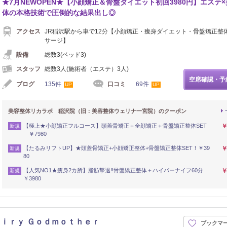
★7月NEWOPEN★【小顔矯正＆骨盤ダイエット初回3980円】エステ
体の本格技術で圧倒的な結果出し◎
アクセス
JR稲沢駅から車で12分【小顔矯正・痩身ダイエット・骨盤矯正整
サージ】
設備
総数3(ベッド3)
スタッフ
総数3人(施術者（エステ）3人)
空席確認・予
ブログ
135件
口コミ
69件
UP
UP
美容整体リカラボ 稲沢院（旧：美容整体ウェリナ一宮院）のクーポン
【極上★小顔矯正フルコース】頭蓋骨矯正＋全顔矯正＋骨盤矯正整体SET
￥
新規
￥7980
【たるみリフトUP】★頭蓋骨矯正+小顔矯正整体+骨盤矯正整体SET！￥39
￥
新規
80
【人気NO1★痩身2カ所】脂肪撃退!!骨盤矯正整体＋ハイパーナイフ60分
￥
新規
￥3980
ｉｒｙ Ｇｏｄｍｏｔｈｅｒ
ブックマ