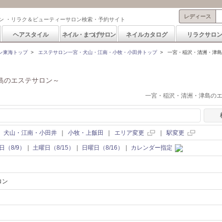
レディース
ン ・リラク＆ビューティーサロン検索・予約サイト
ヘアスタイル
ネイル・まつげサロン
ネイルカタログ
リラクサロ
ン東海トップ
>
エステサロン一宮・犬山・江南・小牧・小田井トップ
>
一宮・稲沢・清洲・津島
島のエステサロン～
一宮・稲沢・清洲・津島の
｜
犬山・江南・小田井
｜
小牧・上飯田
｜
エリア変更
｜
駅変更
日（8/9）
｜
土曜日（8/15）
｜
日曜日（8/16）
｜
カレンダー指定
ロン