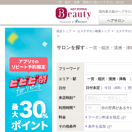
一宮・稲沢・清洲・津島の人気エステサロン (1/13)
国内最大級のヘアサロ
ヘアサロン
総合トップ
>
エステサロン検索トップ
>
エステサロ
ン
サロンを探す
～一宮・稲沢・清洲・津
フリーワード
エリア・駅
一宮・稲沢・清洲・津島
日付未定
｜
今日（8/8）
｜
明
日付
来店時刻
指定なし
〜
指定なし
利用時間
分の空席があるサ
料金
クーポン料金を指定
その他条件
条件を追加