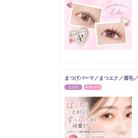
まつげパーマ／まつエク／眉毛／全
エステ
まつげ・メイク