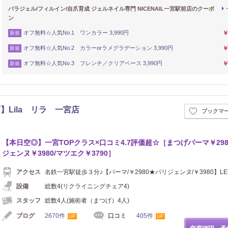
パラジェル/フィルイン/自爪育成 ジェルネイル専門 NICENAIL一宮駅前店のクーポ
ン
オフ無料☆人気No.1 ワンカラー 3,990円
￥
新規
オフ無料☆人気No.2 カラーorラメグラデーション 3,990円
￥
新規
オフ無料☆人気No.3 フレンチ／クリアベース 3,990円
￥
新規
Lila リラ 一宮店
ブックマ
【本日空◎】一宮TOPクラス×口コミ4.7評価超☆［まつげパーマ￥298
ジェンヌ￥3980/マツエク￥3790］
アクセス
名鉄一宮駅徒歩３分♪【パーマ/￥2980★パリジェンヌ/￥3980】L
設備
総数4(リクライニングチェア4)
スタッフ
総数4人(施術者（まつげ）4人)
ブログ
2670件
口コミ
405件
UP
UP