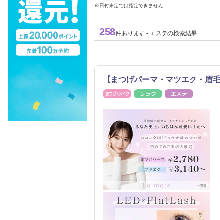
※日付未定では指定できません
258
件あります - エステの検索結果
【まつげパーマ・マツエク・眉毛専門
まつげ・メイク
リラク
エステ