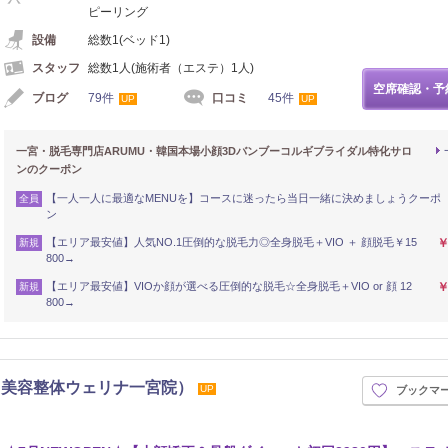
ピーリング
設備
総数1(ベッド1)
スタッフ
総数1人(施術者（エステ）1人)
空席確認・予
ブログ
79件
口コミ
45件
UP
UP
一宮・脱毛専門店ARUMU・韓国本場小顔3Dバンブーコルギブライダル特化サロ
ンのクーポン
【一人一人に最適なMENUを】コースに迷ったら当日一緒に決めましょうクーポ
全員
ン
【エリア最安値】人気NO.1圧倒的な脱毛力◎全身脱毛＋VIO ＋ 顔脱毛￥15
￥
新規
800→
【エリア最安値】VIOか顔が選べる圧倒的な脱毛☆全身脱毛＋VIO or 顔 12
￥
新規
800→
：美容整体ウェリナ一宮院）
UP
ブックマ