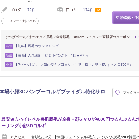
人)
ブログ
72件
口コミ
174件
UP
空席確認・予
スマート支払いOK
まつげパーマ／まつエク／眉毛／全身脱毛 shucre シュクレ一宮駅店のクーポン
【無料】脱毛カウンセリング
新規
【脱毛】人気箇所！ひじ下&ひざ下 1回★900円
新規
【Pパーツ脱毛】人気のワキ／口周り／手甲・指／足甲・指♪ずっと各500円♪
全員
国本場小顔3Dバンブーコルギブライダル特化サロ
ブックマ
最安値☆ハイレベル美肌脱毛が全身＋顔orVIOが4800円つるんぷるん
ーリング小顔3Dコルギ
アクセス
一宮駅徒歩2分 【韓国/フェイシャル/毛穴/シミ/シワ/脱毛/VIO/韓国/