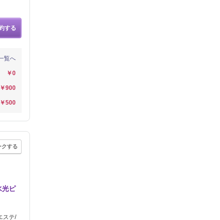
約する
一覧へ
￥0
￥900
￥500
ークする
水光ピ
エステ/