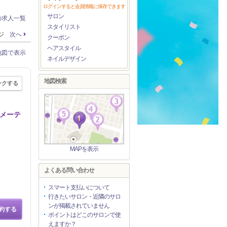
ログインすると会員情報に保存できます
サロン
の求人一覧
スタイリスト
ージ
次へ
クーポン
ヘアスタイル
地図で表示
ネイルデザイン
地図検索
ークする
/メーテ
MAPを表示
よくある問い合わせ
スマート支払いについて
行きたいサロン・近隣のサロ
ンが掲載されていません
約する
ポイントはどこのサロンで使
えますか？