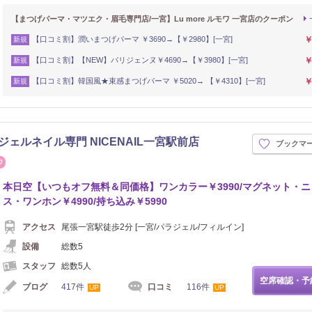
【まつげパーマ・マツエク・眉毛専門店/一宮】Lu more ルモワ 一宮店のクーポン
【口コミ割】潤いまつげパーマ ￥3690→【￥2980】[一宮]
￥
新規
【口コミ割】【NEW】パリジェンヌ￥4690→【￥3980】[一宮]
￥
新規
【口コミ割】韓国風★束感まつげパーマ ￥5020→ 【￥4310】[一宮]
￥
新規
ジェルネイル専門 NICENAIL一宮駅前店
ブックマ
まつげ・メイク
本日空【いつもオフ無料＆同価格】ワンカラー￥3990/マグネット・
ス・ワンホン￥4990/持ち込み￥5990
アクセス
尾張一宮駅徒歩2分 [一宮/パラジェル/フィルイン]
設備
総数5
スタッフ
総数5人
空席確認・予
ブログ
417件
口コミ
116件
UP
UP