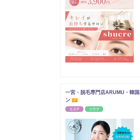
一宮・脱毛専門店ARUMU・韓
ン
UP
エステ
リラク