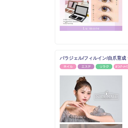
パラジェル/フィルイン/自爪育成 
ネイル
エステ
リラク