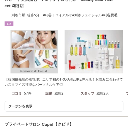
eet 刈谷店
刈谷市駅 徒歩5分 #刈谷トロイアルケ#刈谷フェイシャル#刈谷脱毛
ｴｽﾃ
【韓国最先端の肌管理】エリア初のTROIAREUKE導入店！お悩みに合わせて
カスタマイズ可能なパーソナルケア◎
口コミ
57件
設備
総数2
スタッフ
総数2人
クーポンを表示
プライベートサロン Cupid【クピド】