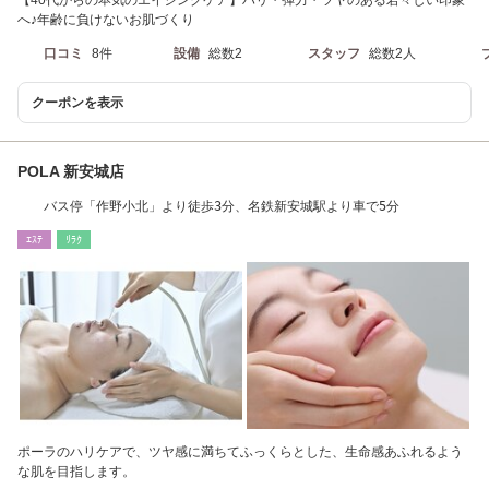
へ♪年齢に負けないお肌づくり
口コミ
8件
設備
総数2
スタッフ
総数2人
クーポンを表示
POLA 新安城店
バス停「作野小北」より徒歩3分、名鉄新安城駅より車で5分
ｴｽﾃ
ﾘﾗｸ
ポーラのハリケアで、ツヤ感に満ちてふっくらとした、生命感あふれるよう
な肌を目指します。