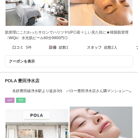
肌管理にこだわったサロンでハリツヤUP◎若々しい見た目に★韓国肌管理
〈WiQo〉水光肌ピール60分9900円◎
口コミ
5件
設備
総数1
スタッフ
総数2人
クーポンを表示
POLA 豊田浄水店
名鉄豊田線浄水駅より徒歩3分 バロー豊田浄水店さん隣マンション一階
テナントです
ｴｽﾃ
ﾘﾗｸ