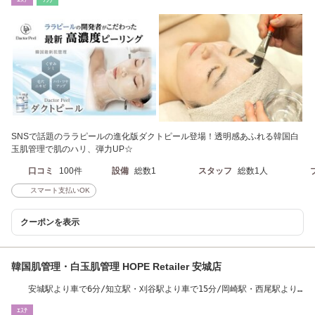
SNSで話題のララピールの進化版ダクトピール登場！透明感あふれる韓国白
玉肌管理で肌のハリ、弾力UP☆
口コミ
100件
設備
総数1
スタッフ
総数1人
スマート支払いOK
クーポンを表示
韓国肌管理・白玉肌管理 HOPE Retailer 安城店
安城駅より車で6分/知立駅・刈谷駅より車で15分/岡崎駅・西尾駅より
車で20分
ｴｽﾃ