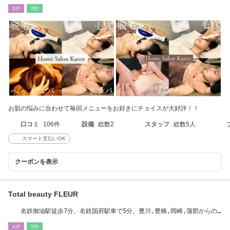
ｴｽﾃ
ﾘﾗｸ
お肌の悩みに合わせて毎回メニューをお好きにチョイスが大好評！！
口コミ
106件
設備
総数2
スタッフ
総数5人
スマート支払いOK
クーポンを表示
Total beauty FLEUR
名鉄御油駅徒歩7分。名鉄国府駅車で5分。豊川,豊橋,岡崎,蒲郡からの
アクセスも良好◎
ｴｽﾃ
ﾘﾗｸ