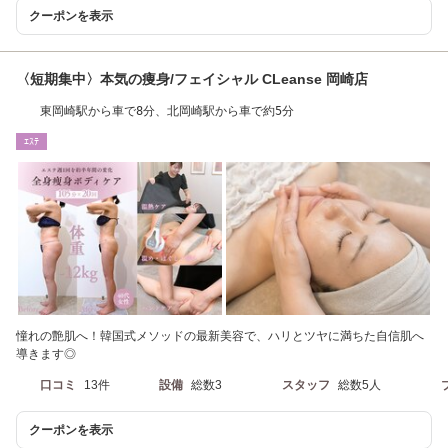
クーポンを表示
〈短期集中〉本気の痩身/フェイシャル CLeanse 岡崎店
東岡崎駅から車で8分、北岡崎駅から車で約5分
ｴｽﾃ
憧れの艶肌へ！韓国式メソッドの最新美容で、ハリとツヤに満ちた自信肌へ
導きます◎
口コミ
13件
設備
総数3
スタッフ
総数5人
クーポンを表示