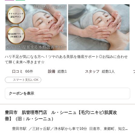
ハリ不足が気になる方へ！ツヤのある美肌を徹底サポート◎お悩みに合わせ
て輝く未来へ導きます☆
口コミ
66件
設備
総数1
スタッフ
総数1人
スマート支払いOK
クーポンを表示
豊田市 肌管理専門店 ル・シーニュ【毛穴/ニキビ/肌質改
善】（旧：ル・シーニュ）
豊田市駅 ／三好ヶ丘駅／浄水駅から車で10分 日進市、東郷町、知立か
らもアクセス良好