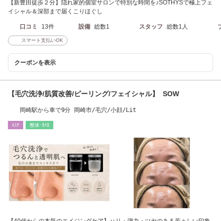
【新豊田徒歩２分】隠れ家的個室サロンで特別な時間を♪SOTHYSで極上フェ
イシャル＆深部まで届くこりほぐし
口コミ
13件
設備
総数1
スタッフ
総数1人
スマート支払いOK
クーポンを表示
【毛穴洗浄/肌質改善/ピーリング/フェイシャル】 SOW
岡崎駅から車で9分 岡崎市/毛穴/小顔/Lit
ｴｽﾃ
整体･ｶｲﾛ
【40代からの本気のエイジングケア】ハリ・弾力・ツヤのある若々しい印象