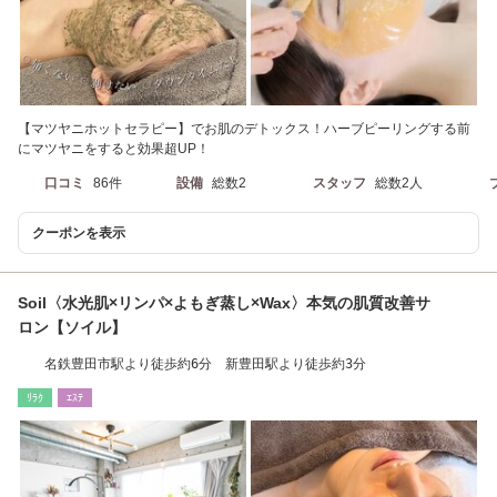
【マツヤニホットセラピー】でお肌のデトックス！ハーブピーリングする前
にマツヤニをすると効果超UP！
口コミ
86件
設備
総数2
スタッフ
総数2人
クーポンを表示
Soil〈水光肌×リンパ×よもぎ蒸し×Wax〉本気の肌質改善サ
ロン【ソイル】
名鉄豊田市駅より徒歩約6分 新豊田駅より徒歩約3分
ﾘﾗｸ
ｴｽﾃ