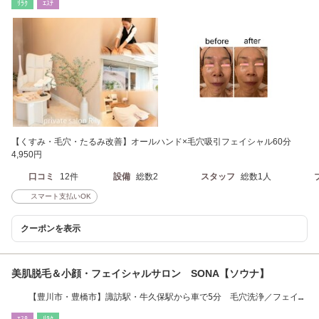
ﾘﾗｸ
ｴｽﾃ
【くすみ・毛穴・たるみ改善】オールハンド×毛穴吸引フェイシャル60分
4,950円
口コミ
12件
設備
総数2
スタッフ
総数1人
スマート支払いOK
クーポンを表示
美肌脱毛＆小顔・フェイシャルサロン SONA【ソウナ】
【豊川市・豊橋市】諏訪駅・牛久保駅から車で5分 毛穴洗浄／フェイシ
ャル/脱毛/小顔
ｴｽﾃ
ﾘﾗｸ