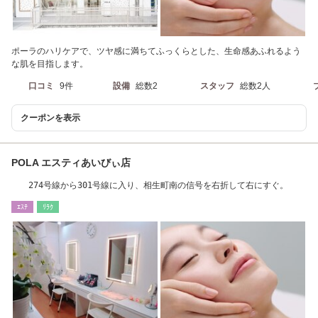
ポーラのハリケアで、ツヤ感に満ちてふっくらとした、生命感あふれるよう
な肌を目指します。
口コミ
9件
設備
総数2
スタッフ
総数2人
クーポンを表示
POLA エスティあいびぃ店
274号線から301号線に入り、相生町南の信号を右折して右にすぐ。
ｴｽﾃ
ﾘﾗｸ