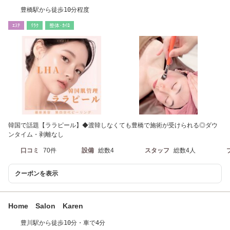
豊橋駅から徒歩10分程度
ｴｽﾃ
ﾘﾗｸ
整体･ｶｲﾛ
韓国で話題【ララピール】◆渡韓しなくても豊橋で施術が受けられる◎ダウ
ンタイム・剥離なし
口コミ
70件
設備
総数4
スタッフ
総数4人
クーポンを表示
Home Salon Karen
豊川駅から徒歩10分・車で4分