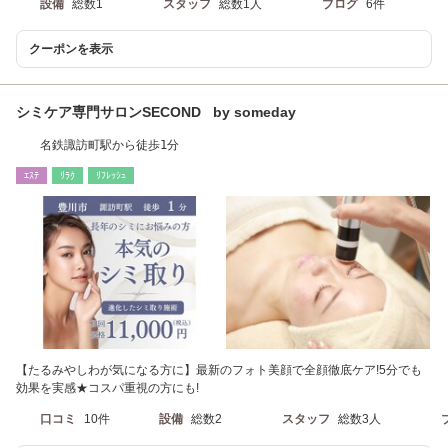
設備
総数1
スタッフ
総数1人
ブログ
6件
クーポンを表示
シミケア専門サロンSECOND by someday
名鉄諏訪町駅から徒歩1分
ｴｽﾃ
ﾘﾗｸ
ﾘﾌﾚｯｼｭ
【たるみやしわが気になる方に】最新のフォト美顔で全顔徹底ケア!5分でも
効果を実感★コスパ重視の方にも!
口コミ
10件
設備
総数2
スタッフ
総数3人