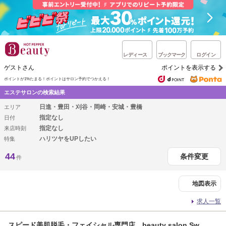
レディース
ブックマーク
ログイン
ゲストさん
ポイントを表示する
ポイントが1%たまる！
ポイントはサロン予約でつかえる！
エステサロンの検索結果
日進・豊田・刈谷・岡崎・安城・豊橋
エリア
指定なし
日付
指定なし
来店時刻
ハリツヤをUPしたい
特集
44
条件変更
件
地図表示
求人一覧
スピード美肌脱毛・フェイシャル専門店 beauty salon Sw