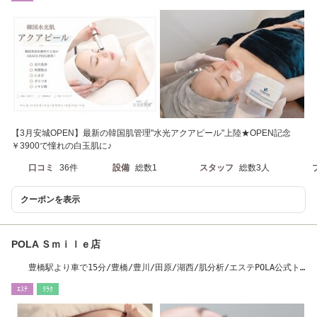
【3月安城OPEN】最新の韓国肌管理"水光アクアピール"上陸★OPEN記念
￥3900で憧れの白玉肌に♪
口コミ
36件
設備
総数1
スタッフ
総数3人
クーポンを表示
POLA Ｓｍｉｌｅ店
豊橋駅より車で15分/豊橋/豊川/田原/湖西/肌分析/エステPOLA公式ト
ップクオリティー店
ｴｽﾃ
ﾘﾗｸ