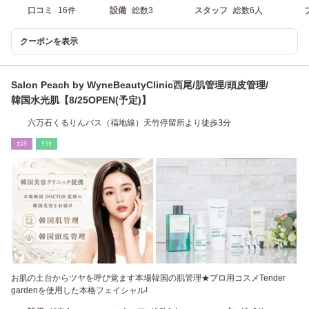
口コミ
16件
設備
総数3
スタッフ
総数6人
クーポンを表示
Salon Peach by WyneBeautyClinic西尾/肌管理/頭皮管理/
韓国水光肌【8/25OPEN(予定)】
六万石くるりんバス（福地線）天竹停留所より徒歩3分
ｴｽﾃ
ﾘﾗｸ
お肌の土台からツヤを呼び覚ます本場韓国の肌管理★プロ用コスメTender
gardenを使用した本格フェイシャル!