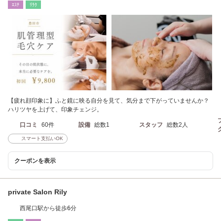
ｴｽﾃ
ﾘﾗｸ
【疲れ顔印象に】ふと鏡に映る自分を見て、気分まで下がっていませんか？
ハリツヤを上げて、印象チェンジ。
口コミ
60件
設備
総数1
スタッフ
総数2人
スマート支払いOK
クーポンを表示
private Salon Rily
西尾口駅から徒歩6分