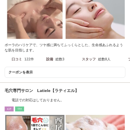
ポーラのハリケアで、ツヤ感に満ちてふっくらとした、生命感あふれるよう
な肌を目指します。
口コミ
122件
設備
総数3
スタッフ
総数8人
クーポンを表示
毛穴専門サロン Latiele【ラティエル】
電話での対応はしておりません。
ｴｽﾃ
ﾘﾗｸ