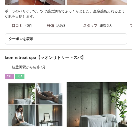
ポーラのハリケアで、ツヤ感に満ちてふっくらとした、生命感あふれるよう
な肌を目指します。
口コミ
40件
設備
総数3
スタッフ
総数6人
クーポンを表示
laon retreat spa【ラオンリトリートスパ】
新豊田駅から徒歩2分
ｴｽﾃ
ﾘﾗｸ