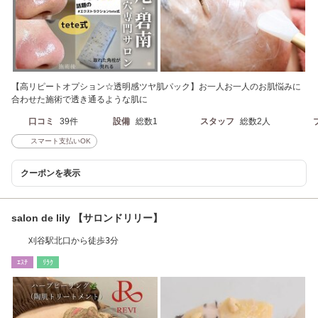
【高リピートオプション☆透明感ツヤ肌パック】お一人お一人のお肌悩みに
合わせた施術で透き通るような肌に
口コミ
39件
設備
総数1
スタッフ
総数2人
スマート支払いOK
クーポンを表示
salon de lily 【サロンドリリー】
刈谷駅北口から徒歩3分
ｴｽﾃ
ﾘﾗｸ