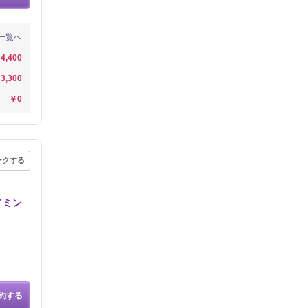
一覧へ
4,400
3,300
￥0
ークする
イミン
約する