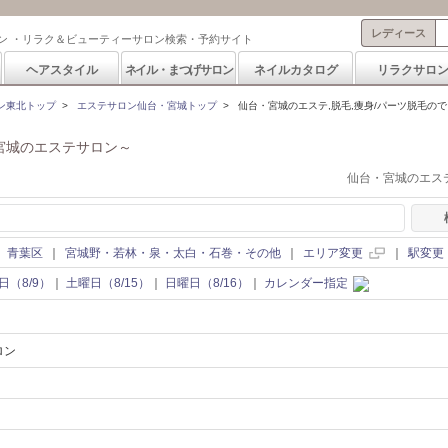
レディース
ン ・リラク＆ビューティーサロン検索・予約サイト
ヘアスタイル
ネイル・まつげサロン
ネイルカタログ
リラクサロ
ン東北トップ
>
エステサロン仙台・宮城トップ
>
仙台・宮城のエステ,脱毛,痩身/パーツ脱毛の
宮城のエステサロン～
仙台・宮城のエステ
｜
青葉区
｜
宮城野・若林・泉・太白・石巻・その他
｜
エリア変更
｜
駅変更
日（8/9）
｜
土曜日（8/15）
｜
日曜日（8/16）
｜
カレンダー指定
ロン