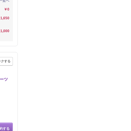
一覧へ
￥0
1,650
1,000
ークする
パーツ
約する