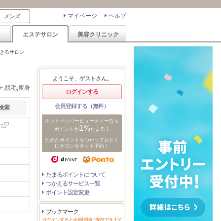
マイページ
ヘルプ
メンズ
ン
エステサロン
美容クリニック
できるサロン
ようこそ、ゲストさん。
,脱毛,痩身
ログインする
会員登録する（無料）
ホットペッパービューティーなら
1%
ポイントが
たまる！
ためたポイントをつかっておとく
にサロンをネット予約！
たまるポイントについて
つかえるサービス一覧
ポイント設定変更
ブックマーク
ログインすると会員情報に保存できます