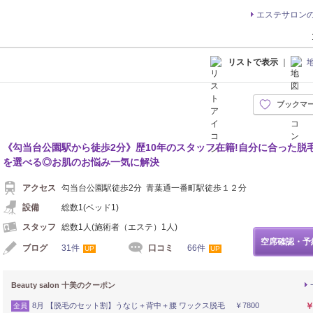
エステサロン
リストで表示
｜
ブックマ
《勾当台公園駅から徒歩2分》歴10年のスタッフ在籍!自分に合った脱
を選べる◎お肌のお悩み一気に解決
アクセス
勾当台公園駅徒歩2分 青葉通一番町駅徒歩１２分
設備
総数1(ベッド1)
スタッフ
総数1人(施術者（エステ）1人)
空席確認・予
ブログ
31件
口コミ
66件
UP
UP
Beauty salon 十美のクーポン
8月 【脱毛のセット割】うなじ＋背中＋腰 ワックス脱毛 ￥7800
￥
全員