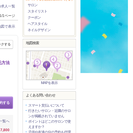
サロン
の求人一覧
スタイリスト
1/1ページ
クーポン
ヘアスタイル
地図で表示
ネイルデザイン
地図検索
ークする
毛方法
MAPを表示
よくある問い合わせ
約する
スマート支払いについて
行きたいサロン・近隣のサロ
ンが掲載されていません
一覧へ
ポイントはどこのサロンで使
えますか？
7,800
子供や友達の分の予約も代理