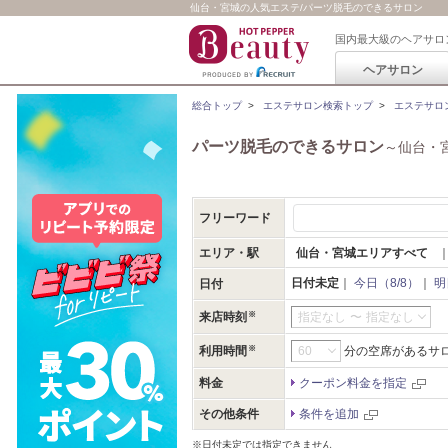
仙台・宮城の人気エステ/パーツ脱毛のできるサロン
国内最大級のヘアサロ
ヘアサロン
総合トップ
>
エステサロン検索トップ
>
エステサロ
パーツ脱毛のできるサロン
～仙台・
フリーワード
エリア・駅
仙台・宮城エリアすべて
日付未定
｜
今日（8/8）
｜
明
日付
来店時刻
指定なし
〜
指定なし
利用時間
分の空席があるサ
料金
クーポン料金を指定
その他条件
条件を追加
※日付未定では指定できません