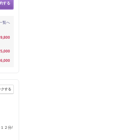
約する
一覧へ
9,800
5,000
6,000
ークする
１２分/