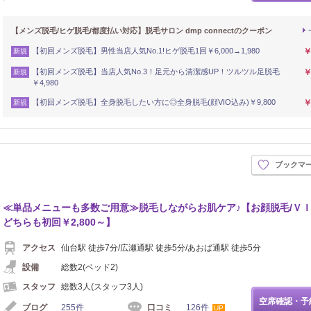
【メンズ脱毛/ヒゲ脱毛/都度払い対応】脱毛サロン dmp connectのクーポン
【初回メンズ脱毛】男性当店人気No.1!ヒゲ脱毛1回￥6,000→1,980
￥
新規
【初回メンズ脱毛】当店人気No.3！足元から清潔感UP！ツルツル足脱毛
￥
新規
￥4,980
【初回メンズ脱毛】全身脱毛したい方に◎全身脱毛(顔VIO込み)￥9,800
￥
新規
ブックマ
≪単品メニューも多数ご用意≫脱毛しながらお肌ケア♪【お顔脱毛/Ｖ
どちらも初回￥2,800～】
アクセス
仙台駅 徒歩7分/広瀬通駅 徒歩5分/あおば通駅 徒歩5分
設備
総数2(ベッド2)
スタッフ
総数3人(スタッフ3人)
空席確認・予
ブログ
255件
口コミ
126件
UP