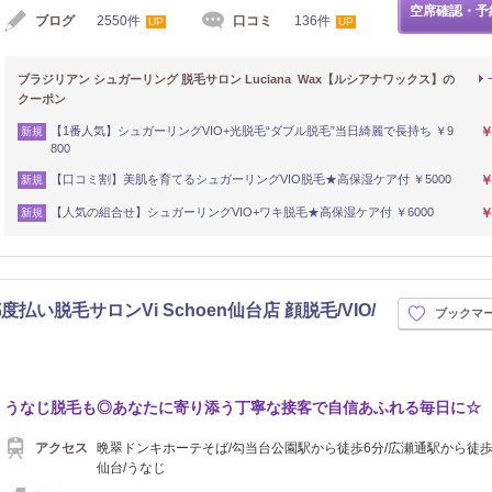
空席確認・予
ブログ
2550件
口コミ
136件
UP
UP
ブラジリアン シュガーリング 脱毛サロン Luciana Wax【ルシアナワックス】の
クーポン
【1番人気】シュガーリングVIO+光脱毛“ダブル脱毛”当日綺麗で長持ち ￥9
￥
新規
800
【口コミ割】美肌を育てるシュガーリングVIO脱毛★高保湿ケア付 ￥5000
￥
新規
【人気の組合せ】シュガーリングVIO+ワキ脱毛★高保湿ケア付 ￥6000
￥
新規
脱毛サロンVi Schoen仙台店 顔脱毛/VIO/
ブックマ
うなじ脱毛も◎あなたに寄り添う丁寧な接客で自信あふれる毎日に☆
アクセス
晩翠ドンキホーテそば/勾当台公園駅から徒歩6分/広瀬通駅から徒歩
仙台/うなじ