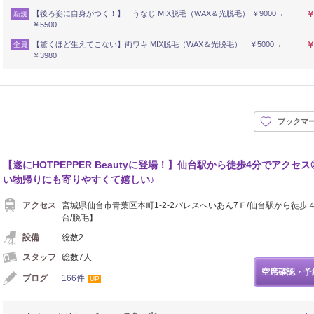
【後ろ姿に自身がつく！】 うなじ MIX脱毛（WAX＆光脱毛） ￥9000→
￥
新規
￥5500
【驚くほど生えてこない】両ワキ MIX脱毛（WAX＆光脱毛） ￥5000→
￥
全員
￥3980
ブックマ
【遂にHOTPEPPER Beautyに登場！】仙台駅から徒歩4分でアクセ
い物帰りにも寄りやすくて嬉しい♪
アクセス
宮城県仙台市青葉区本町1-2-2パレスへいあん7Ｆ/仙台駅から徒歩
台/脱毛】
設備
総数2
スタッフ
総数7人
空席確認・予
ブログ
166件
UP