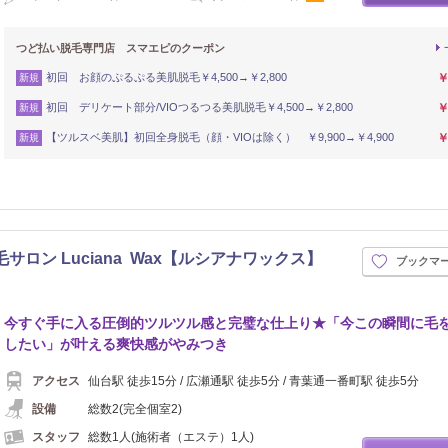
つど払い脱毛専門店 スマエピのクーポン
初回 お顔のぷるぷる美肌脱毛￥4,500→￥2,800
￥
新規
初回 デリケート部分/VIOつるつる美肌脱毛￥4,500→￥2,800
￥
新規
【ツルスベ美肌】初回全身脱毛（顔・VIOは除く） ￥9,900→￥4,900
￥
新規
サロン Luciana Wax【ルシアナワックス】
ブックマ
今すぐ手に入る圧倒的ツルツル感と完璧な仕上り★「今この瞬間に毛
したい」が叶える爽快感がやみつき
アクセス
仙台駅 徒歩15分 / 広瀬通駅 徒歩5分 / 青葉通一番町駅 徒歩5分
設備
総数2(完全個室2)
スタッフ
総数1人(施術者（エステ）1人)