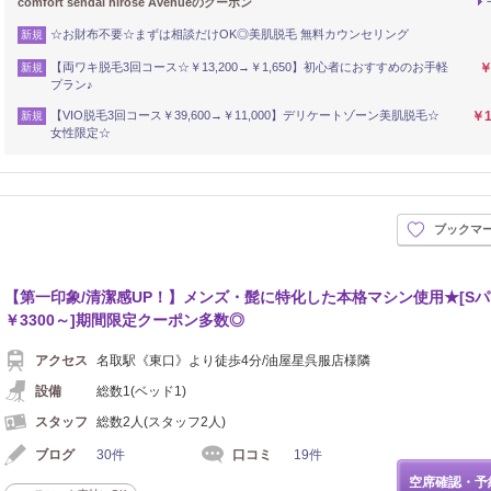
comfort sendai hirose Avenueのクーポン
☆お財布不要☆まずは相談だけOK◎美肌脱毛 無料カウンセリング
新規
【両ワキ脱毛3回コース☆￥13,200→￥1,650】初心者におすすめのお手軽
￥
新規
プラン♪
【VIO脱毛3回コース￥39,600→￥11,000】デリケートゾーン美肌脱毛☆
￥1
新規
女性限定☆
ブックマ
【第一印象/清潔感UP！】メンズ・髭に特化した本格マシン使用★[S
￥3300～]期間限定クーポン多数◎
アクセス
名取駅《東口》より徒歩4分/油屋星呉服店様隣
設備
総数1(ベッド1)
スタッフ
総数2人(スタッフ2人)
ブログ
30件
口コミ
19件
空席確認・予