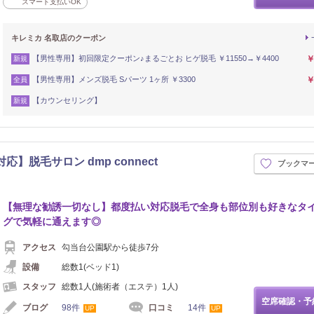
スマート支払いOK
キレミカ 名取店のクーポン
【男性専用】初回限定クーポン♪まるごとお ヒゲ脱毛 ￥11550→￥4400
￥
新規
【男性専用】メンズ脱毛 Sパーツ 1ヶ所 ￥3300
￥
全員
【カウンセリング】
新規
】脱毛サロン dmp connect
ブックマ
【無理な勧誘一切なし】都度払い対応脱毛で全身も部位別も好きなタ
グで気軽に通えます◎
アクセス
勾当台公園駅から徒歩7分
設備
総数1(ベッド1)
スタッフ
総数1人(施術者（エステ）1人)
空席確認・予
ブログ
98件
口コミ
14件
UP
UP