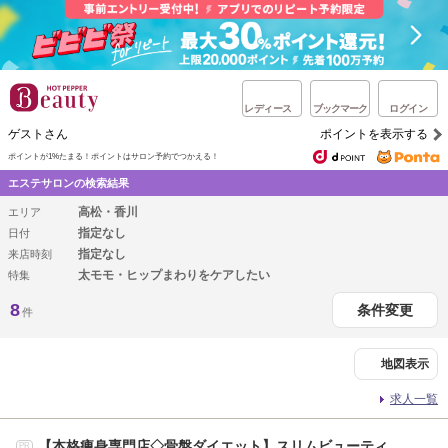
レディース
ブックマーク
ログイン
ゲストさん
ポイントを表示する
ポイントが1%たまる！
ポイントはサロン予約でつかえる！
エステサロンの検索結果
高松・香川
エリア
指定なし
日付
指定なし
来店時刻
太モモ・ヒップまわりをケアしたい
特集
8
条件変更
件
地図表示
求人一覧
【本格痩身専門店◇骨盤ダイエット】スリムビューティ
PR