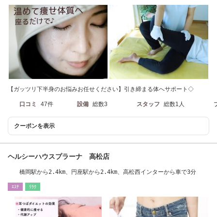
【ガッツリ下半身のお悩みお任せください】引き締まる体へサポート◇
口コミ
47件
設備
総数3
スタッフ
総数1人
クーポンを表示
ヘルシーハウスプラーナ 高松店
橋岡駅から2.4km、円座駅から2.4km、高松西インターから車で3分
ｴｽﾃ
ﾘﾗｸ