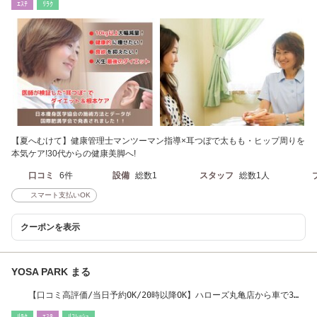
ｴｽﾃ
ﾘﾗｸ
【夏へむけて】健康管理士マンツーマン指導×耳つぼで太もも・ヒップ周りを
本気ケア!30代からの健康美脚へ!
口コミ
6件
設備
総数1
スタッフ
総数1人
スマート支払いOK
クーポンを表示
YOSA PARK まる
【口コミ高評価/当日予約OK/20時以降OK】ハローズ丸亀店から車で3
分・仕事帰りでも可
ﾘﾗｸ
ｴｽﾃ
ﾘﾌﾚｯｼｭ