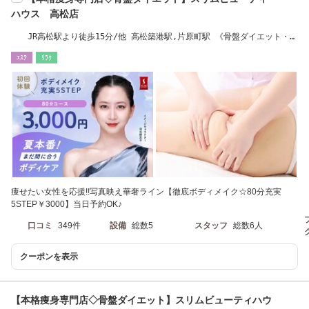
ハウス 高松店
JR高松駅より徒歩15分/他 高松築港駅,片原町駅 《骨盤ダイエット・痩
身》
ｴｽﾃ
ﾘﾗｸ
痩せたい女性を応援!!写真映え華奢ライン【徹底ボディメイク☆80分充実
5STEP￥3000】当日予約OK♪
口コミ
349件
設備
総数5
スタッフ
総数6人
クーポンを表示
【本格痩身専門店◇骨盤ダイエット】スリムビューティハウ