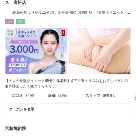
ス 高松店
JR高松駅より徒歩15分/他 高松築港駅,片原町駅 《骨盤ダイエット・痩
身》
ｴｽﾃ
ﾘﾗｸ
【大人の骨盤ダイエット85分】体型崩れ&下半身太り悩みをお持ちの方に◎
引き締まった印象づくりをサポート
口コミ
349件
設備
総数5
スタッフ
総数6人
クーポンを表示
宮脇施術院