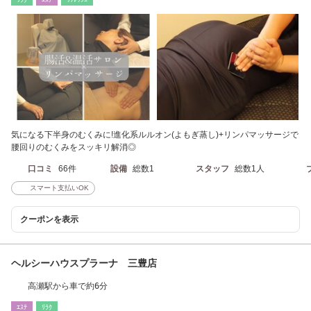
気になる下半身のむくみに!進化系ルルオン(よもぎ蒸し)+リンパマッサージで
腰回りのむくみをスッキリ解消◎
口コミ
66件
設備
総数1
スタッフ
総数1人
スマート支払いOK
クーポンを表示
ヘルシーハウスプラーナ 三豊店
高瀬駅から車で約6分
ｴｽﾃ
ﾘﾗｸ