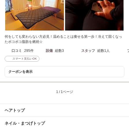
何をしても変わらない方必見！温めることは痩せる第一歩！冷えて固くなっ
たボコボコ脂肪を燃焼☆
口コミ
295件
設備
総数3
スタッフ
総数1人
スマート支払いOK
クーポンを表示
1 / 1ページ
ヘアトップ
ネイル・まつげトップ