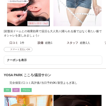
[岩盤浴ドームとの相乗効果で温活も大人気☆]着られる服ではなく着たい服で
オシャレを楽しみましょう♪
口コミ
1件
設備
総数1
スタッフ
総数1人
スマート支払いOK
クーポンを表示
YOSA PARK こころ/温活サロン
完全個室/口コミ高評価/当日予約OK/新型よもぎ蒸し
ﾘﾗｸ
ｴｽﾃ
ﾘﾌﾚｯｼｭ