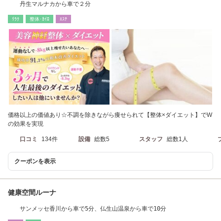
丹生マルナカから車で２分
ﾘﾗｸ
整体･ｶｲﾛ
ｴｽﾃ
価格以上の価値あり☆不調を除きながら痩せられて【整体×ダイエット】でW
の効果を実現
口コミ
134件
設備
総数5
スタッフ
総数1人
クーポンを表示
健康空間ルーナ
サンメッセ香川から車で5分、仏生山温泉から車で10分