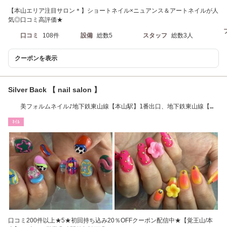
【本山エリア注目サロン＊】ショートネイル×ニュアンス＆アートネイルが人
気◎口コミ高評価★
口コミ
108件
設備
総数5
スタッフ
総数3人
クーポンを表示
Silver Back 【 nail salon 】
美フォルムネイル♪地下鉄東山線【本山駅】1番出口、地下鉄東山線【覚
王山駅】2番出口
ﾈｲﾙ
口コミ200件以上★5★初回持ち込み20％OFFクーポン配信中★【覚王山/本