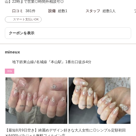
山】22時まで営業◎時間外相談可◎
口コミ
381件
設備
総数1
スタッフ
総数1人
スマート支払いOK
クーポンを表示
mineux
地下鉄東山線/名城線『本山駅』1番出口徒歩4分
ﾈｲﾙ
【最短8月9日空き】綺麗めデザイン好きな大人女性に◎シンプル定額初回
￥6400!パラジェル無料フィルイン店