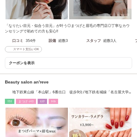
「なりたい目元・似合う目元」が叶う◎まつげと眉毛の専門店◎丁寧なカウ
ンセリングで初めての方も安心!!
口コミ
354件
設備
総数3
スタッフ
総数3人
スマート支払いOK
クーポンを表示
Beauty salon an'reve
地下鉄東山線「本山駅」6番出口 徒歩9分/地下鉄名城線「名古屋大学
駅」徒歩6分
ﾘﾗｸ
まつげ･ﾒｲｸ
ｴｽﾃ
ﾈｲﾙ