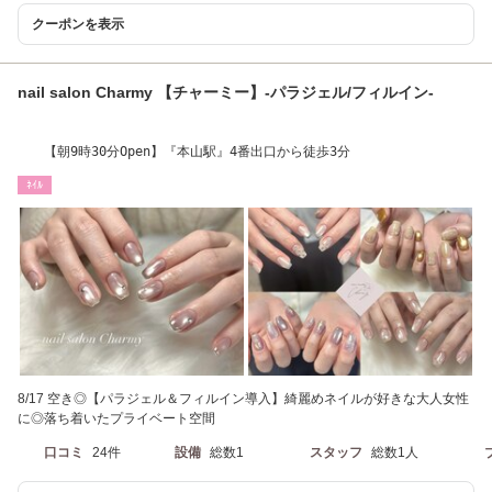
クーポンを表示
nail salon Charmy 【チャーミー】-パラジェル/フィルイン-
【朝9時30分Open】『本山駅』4番出口から徒歩3分
ﾈｲﾙ
8/17 空き◎【パラジェル＆フィルイン導入】綺麗めネイルが好きな大人女性
に◎落ち着いたプライベート空間
口コミ
24件
設備
総数1
スタッフ
総数1人