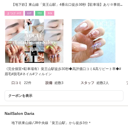
【地下鉄】東山線「覚王山駅」4番出口徒歩30秒【駐車場】あり※事前
にお問合せ下さい
まつげ･ﾒｲｸ
ｴｽﾃ
ﾘﾗｸ
ﾈｲﾙ
《完全個室×駐車場有》覚王山駅徒歩30秒◆高評価口コミ&高リピート率◆#
眉毛#脱毛#ネイル#フィルイン
口コミ
22件
設備
総数3
スタッフ
総数2人
クーポンを表示
NailSalon Daria
地下鉄東山線/JR中央線「覚王山駅」から徒歩3分＊