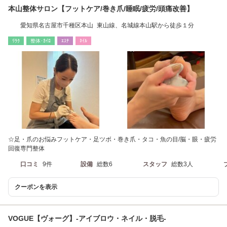
本山整体サロン【フットケア/巻き爪/睡眠/疲労/頭痛改善】
愛知県名古屋市千種区本山 東山線、名城線本山駅から徒歩１分
ﾘﾗｸ
整体･ｶｲﾛ
ｴｽﾃ
ﾈｲﾙ
☆足・爪のお悩みフットケア・足ツボ・巻き爪・タコ・魚の目/脳・眼・疲労
回復専門整体
口コミ
9件
設備
総数6
スタッフ
総数3人
クーポンを表示
VOGUE【ヴォーグ】-アイブロウ・ネイル・脱毛-