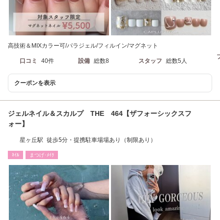
高技術＆MIXカラー可/パラジェル/フィルイン/マグネット
口コミ
40件
設備
総数8
スタッフ
総数5人
クーポンを表示
ジェルネイル＆スカルプ THE 464【ザフォーシックスフ
ォー】
星ヶ丘駅 徒歩5分・提携駐車場場あり（制限あり）
ﾈｲﾙ
まつげ･ﾒｲｸ