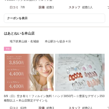
口コミ
7件
設備
総数1
スタッフ
総数1人
クーポンを表示
はあとねいる本山店
地下鉄東山線・名城線 本山駅から徒歩４分
ﾈｲﾙ
8/9（日）空き有り！フィルイン無料！ハンド3850円～☆豊富なデザイン350
種類以上＋本山店限定デザインも
口コミ
63件
設備
総数3
スタッフ
総数2人