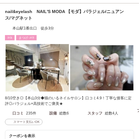
nail&eyelash NAIL'S MODA 【モダ】パラジェル/ニュアン
ス/マグネット
本山駅1番出口 徒歩3分
ﾈｲﾙ
まつげ･ﾒｲｸ
8/10空き◎【本山3分◆猫のいるネイルサロン】口コミ4.9！丁寧な接客に定
評◎パラジェル×高技術でご褒美★
口コミ
235件
設備
総数6
スタッフ
総数4人
スマート支払いOK
クーポンを表示