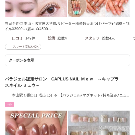
当日予約◎ 本山・名古屋大学前/リピーター様多数☆まつげパーマ¥4860～/ネ
イル¥3900～/眉wax¥4500～
口コミ
149件
設備
総数4
スタッフ
総数4人
スマート支払いOK
クーポンを表示
パラジェル認定サロン CAPLUS NAIL Ｍｅｗ ～キャプラ
スネイル ミュウ～
本山駅１番出口 徒歩1分 ◎ 【パラジェル/マグネット/持ち込み/ニュア
ンス】
ﾈｲﾙ