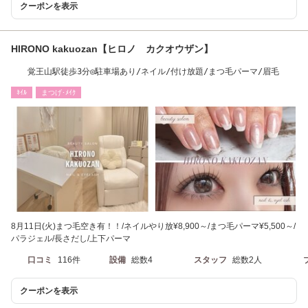
クーポンを表示
HIRONO kakuozan【ヒロノ カクオウザン】
覚王山駅徒歩3分◎駐車場あり/ネイル/付け放題/まつ毛パーマ/眉毛
ﾈｲﾙ
まつげ･ﾒｲｸ
8月11日(火)まつ毛空き有！！/ネイルやり放¥8,900～/まつ毛パーマ¥5,500～/
パラジェル/長さだし/上下パーマ
口コミ
116件
設備
総数4
スタッフ
総数2人
クーポンを表示