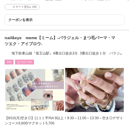
スマート支払いOK
クーポンを表示
nail&eye meme【ミーム】-パラジェル・まつ毛パーマ・マ
ツエク・アイブロウ-
地下鉄東山線『覚王山駅』4番出口徒歩2分 3番出口徒歩１分 パラジェ
ル/ネイル/フット
ﾈｲﾙ
まつげ･ﾒｲｸ
【8/10(月)空き◎】口コミ平均4.9以上！9:30～11:00～13:30～空き◎デザイ
ンコース6,600/マグネット5,700