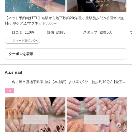
【ネット予約×はTEL】名駅から地下鉄約20分/星ヶ丘駅徒歩3分/初回オフ無
料/丁寧ケア込/マグネット5500～
口コミ
110件
設備
総数5
スタッフ
総数5人
スマート支払いOK
クーポンを表示
A.r.s nail
名古屋市営地下鉄東山線【本山駅】より車で2分、徒歩約10分/【覚王山
駅】徒歩約15分
ﾈｲﾙ