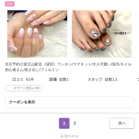
ﾈｲﾙ
当日予約◎覚王山駅近《貸切》ワンホン/マグネット/大人可愛い/深爪/ネイル
初心者さん/長さ出し/フィルイン
口コミ
61件
設備
総数1
スタッフ
総数1人
スマート支払いOK
クーポンを表示
1
2
次へ
1
/
2ページ