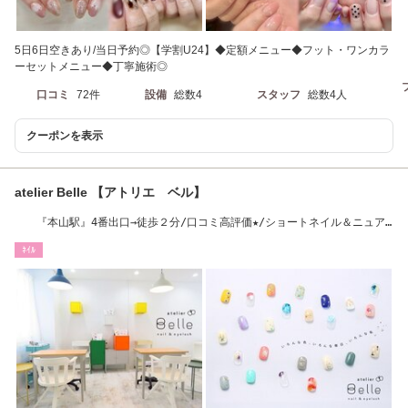
5日6日空きあり/当日予約◎【学割U24】◆定額メニュー◆フット・ワンカラ
ーセットメニュー◆丁寧施術◎
口コミ
72件
設備
総数4
スタッフ
総数4人
クーポンを表示
atelier Belle 【アトリエ ベル】
『本山駅』4番出口→徒歩２分/口コミ高評価★/ショートネイル＆ニュア
ンス・アート◎
ﾈｲﾙ