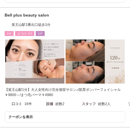
Bell plus beauty salon
覚王山駅1番出口徒歩1分
ﾈｲﾙ
まつげ･ﾒｲｸ
ｴｽﾃ
【覚王山駅1分】大人女性向け完全個室サロン♪/肌育ボンバーフェイシャル
￥9800～/まつ毛パーマ￥4980
口コミ
16件
設備
総数2
スタッフ
総数2人
クーポンを表示