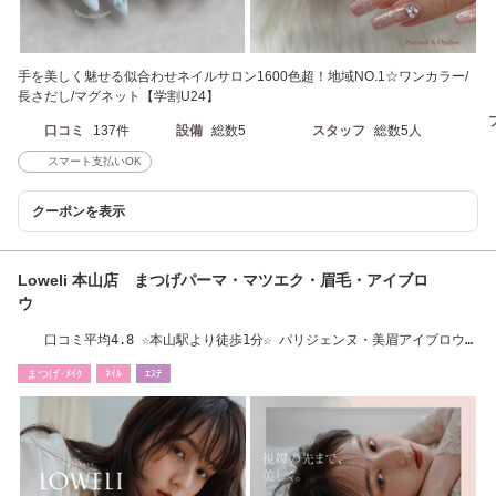
手を美しく魅せる似合わせネイルサロン1600色超！地域NO.1☆ワンカラー/
長さだし/マグネット【学割U24】
口コミ
137件
設備
総数5
スタッフ
総数5人
スマート支払いOK
クーポンを表示
Loweli 本山店 まつげパーマ・マツエク・眉毛・アイブロ
ウ
口コミ平均4.8 ☆本山駅より徒歩1分☆ パリジェンヌ・美眉アイブロウは
お任せ♪
まつげ･ﾒｲｸ
ﾈｲﾙ
ｴｽﾃ