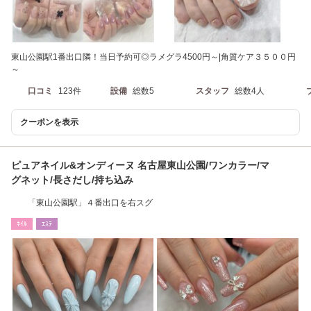
東山公園駅1番出口隣！当日予約可◎ラメグラ4500円～|角質ケア３５００円
～
口コミ
123件
設備
総数5
スタッフ
総数4人
クーポンを表示
ピュアネイル&オンディーヌ 名古屋東山公園/ワンカラー/マ
グネット/長さだし/持ち込み
「東山公園駅」４番出口を右スグ
ﾈｲﾙ
ｴｽﾃ