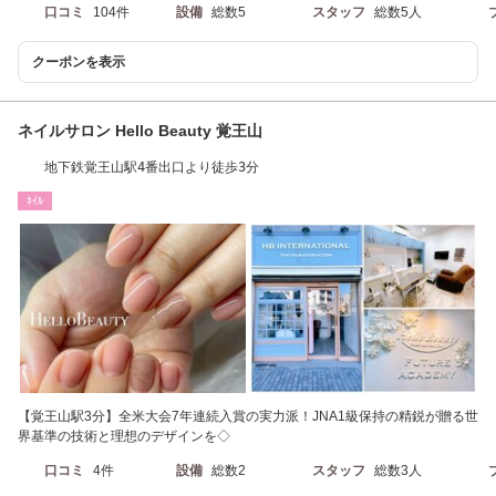
口コミ
104件
設備
総数5
スタッフ
総数5人
クーポンを表示
ネイルサロン Hello Beauty 覚王山
地下鉄覚王山駅4番出口より徒歩3分
ﾈｲﾙ
【覚王山駅3分】全米大会7年連続入賞の実力派！JNA1級保持の精鋭が贈る世
界基準の技術と理想のデザインを◇
口コミ
4件
設備
総数2
スタッフ
総数3人