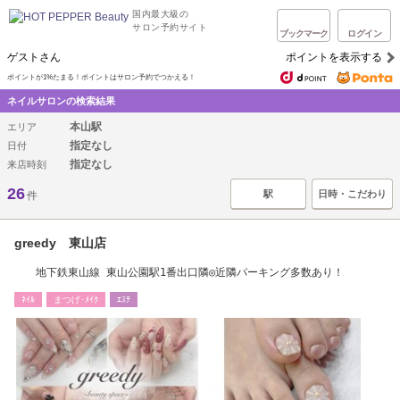
国内最大級の
サロン予約サイト
ブックマーク
ログイン
ゲストさん
ポイントを表示する
ポイントが1%たまる！ポイントはサロン予約でつかえる！
ネイルサロンの検索結果
本山駅
エリア
指定なし
日付
指定なし
来店時刻
26
駅
日時・こだわり
件
greedy 東山店
地下鉄東山線 東山公園駅1番出口隣◎近隣パーキング多数あり！
ﾈｲﾙ
まつげ･ﾒｲｸ
ｴｽﾃ