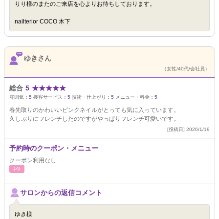
りり様のまたのご来店を心よりお待ちしております。
nailterior COCO 木下
ゆきさん
（女性/40代/会社員）
総合
5
★
★
★
★
★
雰囲気：
5
接客サービス：
5
技術・仕上がり：
5
メニュー・料金：
5
春先取りのかわいいピンクネイルがとっても気に入っています。
久しぶりにフレンチしたのですがやっぱりフレンチ可愛いです。
[投稿日] 2026/1/19
予約時のクーポン・メニュー
クーポン利用なし
ﾈｲﾙ
サロンからの返信コメント
ゆき様