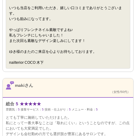
いつも当店をご利用いただき、嬉しい口コミまでありがとうございま
す。
いつも励みになってます。
やっぱりフレンチネイル素敵ですよね♪
私もフレンチにしちゃいました！
また次回も素敵なデザイン楽しみにしてます！
ゆき様のまたのご来店を心よりお待ちしております。
nailterior COCO 木下
makiさん
（女性/50代）
総合
5
★
★
★
★
★
雰囲気：
5
接客サービス：
5
技術・仕上がり：
5
メニュー・料金：
5
とても丁寧に施術していただけました。
私にとって一番大事なことは「取れにくい」ということなのですが、この点
においても大変満足でした。
デザインも会社勤めの方でも選択肢が豊富にあるサロンです。