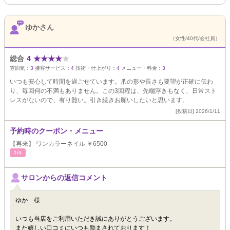
ゆかさん
（女性/40代/会社員）
総合
4
★
★
★
★
★
雰囲気：
3
接客サービス：
4
技術・仕上がり：
4
メニュー・料金：
3
いつも安心して時間を過ごせています。爪の形や長さも要望が正確に伝わ
り、毎回何の不満もありません。この3回程は、先端浮きもなく、日常スト
レスがないので、有り難い。引き続きお願いしたいと思います。
[投稿日] 2026/1/11
予約時のクーポン・メニュー
【再来】 ワンカラーネイル ￥6500
ﾈｲﾙ
サロンからの返信コメント
ゆか 様
いつも当店をご利用いただき誠にありがとうございます。
また嬉しい口コミにいつも励まされております！