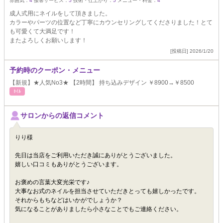
雰囲気：
4
接客サービス：
5
技術・仕上がり：
5
メニュー・料金：
4
成人式用にネイルをして頂きました。
カラーやパーツの位置など丁寧にカウンセリングしてくださりました！とて
も可愛くて大満足です！
またよろしくお願いします！
[投稿日] 2026/1/20
予約時のクーポン・メニュー
【新規】★人気No3★ 【2時間】 持ち込みデザイン ￥8900→￥8500
ﾈｲﾙ
サロンからの返信コメント
りり様
先日は当店をご利用いただき誠にありがとうございました。
嬉しい口コミもありがとうございます。
お褒めの言葉大変光栄です♪
大事なお式のネイルを担当させていただきとっても嬉しかったです。
それからもちなどはいかがでしょうか？
気になることがありましたら小さなことでもご連絡ください。