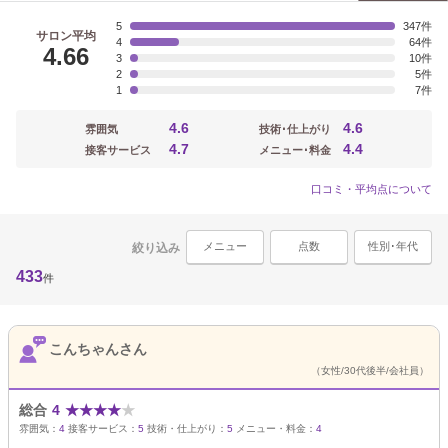
5
347
サロン平均
4
64
4.66
3
10
2
5
1
7
4.6
4.6
雰囲気
技術･仕上がり
4.7
4.4
接客サービス
メニュー･料金
口コミ・平均点について
メニュー
点数
性別･年代
絞り込み
433
件
こんちゃんさん
（女性/30代後半/会社員）
総合
4
★
★
★
★
★
雰囲気：
4
接客サービス：
5
技術・仕上がり：
5
メニュー・料金：
4