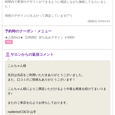
時間内で希望のデザインができるように相談しながら施術してもらいまし
た！
理想のデザインに仕上がって満足しています(^^)
[投稿日] 2026/1/22
予約時のクーポン・メニュー
★人気No3★ 【2時間】 持ち込みデザイン ￥8900
ﾈｲﾙ
サロンからの返信コメント
こんちゃん様
先日は当店をご利用いただきありがとうございました。
また、口コミのご投稿もありがとうございます！
こんちゃん様によりご満足いただけるよう今後も精進を続けてまいりま
す♪
またのご来店を心よりお待ちしております。
nailteriorCOCO 山手