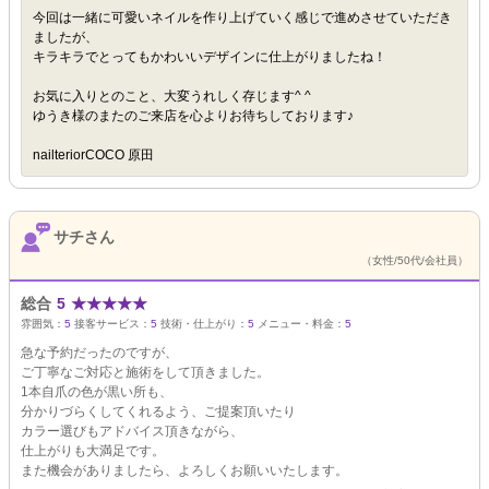
今回は一緒に可愛いネイルを作り上げていく感じで進めさせていただき
ましたが、
キラキラでとってもかわいいデザインに仕上がりましたね！
お気に入りとのこと、大変うれしく存じます^ ^
ゆうき様のまたのご来店を心よりお待ちしております♪
nailteriorCOCO 原田
サチさん
（女性/50代/会社員）
総合
5
★
★
★
★
★
雰囲気：
5
接客サービス：
5
技術・仕上がり：
5
メニュー・料金：
5
急な予約だったのですが、
ご丁寧なご対応と施術をして頂きました。
1本自爪の色が黒い所も、
分かりづらくしてくれるよう、ご提案頂いたり
カラー選びもアドバイス頂きながら、
仕上がりも大満足です。
また機会がありましたら、よろしくお願いいたします。