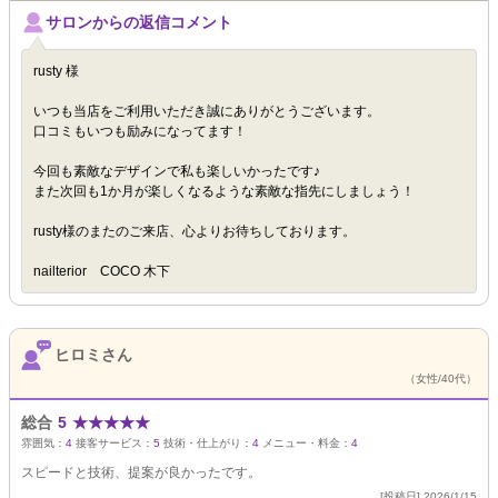
サロンからの返信コメント
rusty 様
いつも当店をご利用いただき誠にありがとうございます。
口コミもいつも励みになってます！
今回も素敵なデザインで私も楽しいかったです♪
また次回も1か月が楽しくなるような素敵な指先にしましょう！
rusty様のまたのご来店、心よりお待ちしております。
nailterior COCO 木下
ヒロミさん
（女性/40代）
総合
5
★
★
★
★
★
雰囲気：
4
接客サービス：
5
技術・仕上がり：
4
メニュー・料金：
4
スピードと技術、提案が良かったです。
[投稿日] 2026/1/15