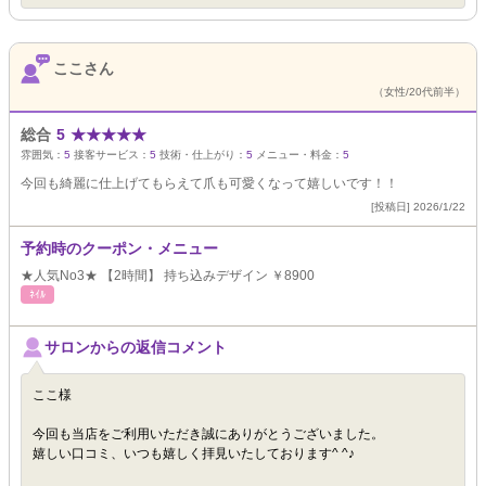
ここさん
（女性/20代前半）
総合
5
★
★
★
★
★
雰囲気：
5
接客サービス：
5
技術・仕上がり：
5
メニュー・料金：
5
今回も綺麗に仕上げてもらえて爪も可愛くなって嬉しいです！！
[投稿日] 2026/1/22
予約時のクーポン・メニュー
★人気No3★ 【2時間】 持ち込みデザイン ￥8900
ﾈｲﾙ
サロンからの返信コメント
ここ様
今回も当店をご利用いただき誠にありがとうございました。
嬉しい口コミ、いつも嬉しく拝見いたしております^ ^♪