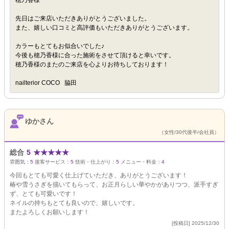
穂乃香様
先日はご来店いただきありがとうございました。
また、嬉しい口コミと高評価もいただきありがとうございます。
カラーもとてもお似合いでした♪
今後も穂乃香様に合った施術をさせて頂けると幸いです。
穂乃香様のまたのご来店を心よりお待ちしております！
nailterior COCO 脇田
ゆかさん
（女性/30代後半/会社員）
総合
5
★
★
★
★
★
雰囲気：
5
接客サービス：
5
技術・仕上がり：
5
メニュー・料金：
4
今回もとても可愛く仕上げていただき、ありがとうございます！
椿や雪うさぎを描いてもらって、お正月らしい華やかがありつつ、派手すぎ
ず、とても可愛いです！
ネイルの持ちもとても良いので、嬉しいです。
またよろしくお願いします！
[投稿日] 2025/12/30