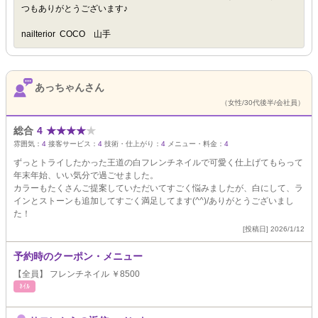
つもありがとうございます♪
nailterior COCO 山手
あっちゃんさん
（女性/30代後半/会社員）
総合
4
★
★
★
★
★
雰囲気：
4
接客サービス：
4
技術・仕上がり：
4
メニュー・料金：
4
ずっとトライしたかった王道の白フレンチネイルで可愛く仕上げてもらって
年末年始、いい気分で過ごせました。
カラーもたくさんご提案していただいてすごく悩みましたが、白にして、ラ
インとストーンも追加してすごく満足してます(^^)/ありがとうございまし
た！
[投稿日] 2026/1/12
予約時のクーポン・メニュー
【全員】 フレンチネイル ￥8500
ﾈｲﾙ