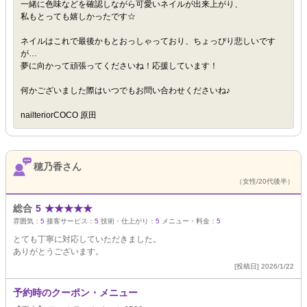
一緒に色味などを確認しながら可愛いネイルが出来上がり、
私もとっても嬉しかったです☆
ネイルはこれで最後かもとおっしゃっており、ちょっぴり悲しいです
が…
夢に向かって頑張ってくださいね！応援しています！
何かございました際はいつでもお問い合わせくださいね♪
nailteriorCOCO 原田
穂乃香さん
（女性/20代後半）
総合
5
★
★
★
★
★
雰囲気：
5
接客サービス：
5
技術・仕上がり：
5
メニュー・料金：
5
とても丁寧に対応していただきました。
ありがとうございます。
[投稿日] 2026/1/22
予約時のクーポン・メニュー