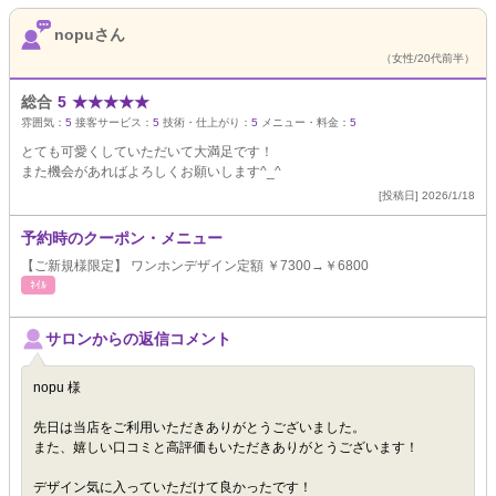
nopuさん
（女性/20代前半）
総合
5
★
★
★
★
★
雰囲気：
5
接客サービス：
5
技術・仕上がり：
5
メニュー・料金：
5
とても可愛くしていただいて大満足です！
また機会があればよろしくお願いします^_^
[投稿日] 2026/1/18
予約時のクーポン・メニュー
【ご新規様限定】 ワンホンデザイン定額 ￥7300→￥6800
ﾈｲﾙ
サロンからの返信コメント
nopu 様
先日は当店をご利用いただきありがとうございました。
また、嬉しい口コミと高評価もいただきありがとうございます！
デザイン気に入っていただけて良かったです！