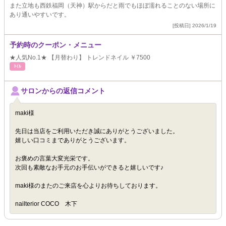
また立地も西鉄福岡（天神）駅からだと雨でもほぼ濡れることのない場所に
あり通いやすいです。
[投稿日] 2026/1/19
予約時のクーポン・メニュー
★人気No.1★ 【月替わり】 トレンドネイル ￥7500
ﾈｲﾙ
サロンからの返信コメント
maki様
先日は当店をご利用いただき誠にありがとうございました。
嬉しい口コミまでありがとうございます。
お褒めの言葉大変光栄です。
次回も素敵なお手元のお手伝いができると嬉しいです♪
maki様のまたのご来店を心よりお待ちしております。
nailterior COCO 木下