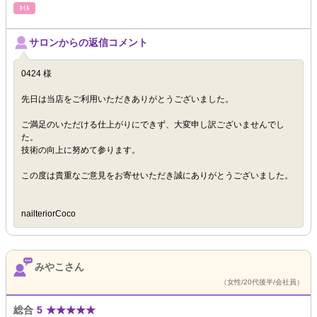
ﾈｲﾙ
サロンからの返信コメント
0424 様
先日は当店をご利用いただきありがとうございました。
ご満足のいただける仕上がりにできず、大変申し訳ございませんでし
た。
技術の向上に努めて参ります。
この度は貴重なご意見をお寄せいただき誠にありがとうございました。
nailteriorCoco
みやこさん
（女性/20代後半/会社員）
総合
5
★
★
★
★
★