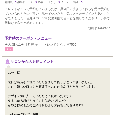
雰囲気：
5
接客サービス：
5
技術・仕上がり：
5
メニュー・料金：
5
トレンドネイルで予約していましたが、具体的に決まっておらず元々予約し
ていたものと別のプランも見せていただき、気に入ったデザインを選ぶこと
ができました。色味やパーツも変更可能で色々と提案してくださり、丁寧で
親切な接客だと感じました。
[投稿日] 2026/1/10
予約時のクーポン・メニュー
★人気No.1★ 【月替わり】 トレンドネイル ￥7500
ﾈｲﾙ
サロンからの返信コメント
みやこ様
先日は当店をご利用いただきましてありがとうございました。
また、嬉しい口コミと高評価もいただきありがとうございます。
デザイン気に入っていただけて良かったです♪
うるちゅる感がとってもお似合いでした☆
みやこ様のまたのご来店を心よりお待ちしております♪
nailterior COCO 脇田