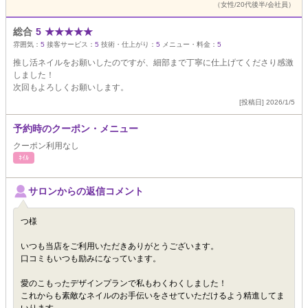
（女性/20代後半/会社員）
総合
5
★
★
★
★
★
雰囲気：
5
接客サービス：
5
技術・仕上がり：
5
メニュー・料金：
5
推し活ネイルをお願いしたのですが、細部まで丁寧に仕上げてくださり感激
しました！
次回もよろしくお願いします。
[投稿日] 2026/1/5
予約時のクーポン・メニュー
クーポン利用なし
ﾈｲﾙ
サロンからの返信コメント
つ様
いつも当店をご利用いただきありがとうございます。
口コミもいつも励みになっています。
愛のこもったデザインプランで私もわくわくしました！
これからも素敵なネイルのお手伝いをさせていただけるよう精進してま