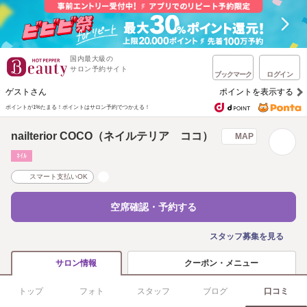
国内最大級の
サロン予約サイト
ブックマーク
ログイン
ゲストさん
ポイントを表示する
ポイントが1%たまる！
ポイントはサロン予約でつかえる！
nailterior COCO（ネイルテリア ココ）
MAP
ﾈｲﾙ
スマート支払いOK
空席確認・予約する
スタッフ募集を見る
クーポン・メニュー
サロン情報
トップ
フォト
スタッフ
ブログ
口コミ