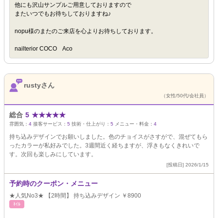
他にも沢山サンプルご用意しておりますので
またいつでもお待ちしておりますね♪
nopu様のまたのご来店を心よりお待ちしております。
nailterior COCO Aco
rustyさん
（女性/50代/会社員）
総合
5
★
★
★
★
★
雰囲気：
4
接客サービス：
5
技術・仕上がり：
5
メニュー・料金：
4
持ち込みデザインでお願いしました。色のチョイスがさすがで、混ぜてもら
ったカラーが私好みでした。3週間近く経ちますが、浮きもなくきれいで
す。次回も楽しみにしています。
[投稿日] 2026/1/15
予約時のクーポン・メニュー
★人気No3★ 【2時間】 持ち込みデザイン ￥8900
ﾈｲﾙ