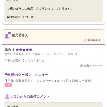
いります。
つ様のまたのご来店も心よりお待ちしております。
nailterior COCO 木下
穂乃香さん
（女性/20代後半）
総合
5
★
★
★
★
★
雰囲気：
5
接客サービス：
5
技術・仕上がり：
5
メニュー・料金：
5
丁寧に対応していただきました！
[投稿日] 2025/12/30
予約時のクーポン・メニュー
【平日ご新規様限定！】 ワンカラーネイル オフ込￥5500→￥4980
ﾈｲﾙ
サロンからの返信コメント