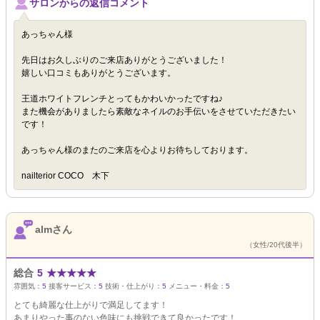
サロンからの返信コメント
あっちゃん様
先日はお久しぶりのご来店ありがとうございました！
嬉しい口コミもありがとうございます。
王道ホワイトフレンチとってもかわいかったですね♪
また機会がありましたら素敵なネイルのお手伝いをさせていただきたい
です！
あっちゃん様のまたのご来店を心よりお待ちしております。
nailterior COCO 木下
almさん
（女性/20代後半）
総合
5
★
★
★
★
★
雰囲気：
5
接客サービス：
5
技術・仕上がり：
5
メニュー・料金：
5
とても綺麗な仕上がりで満足してます！
あまりやった事のない色味にも挑戦できて良かったです！