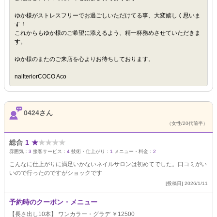
ゆか様がストレスフリーでお過ごしいただけてる事、大変嬉しく思いま
す！
これからもゆか様のご希望に添えるよう、精一杯務めさせていただきま
す。
ゆか様のまたのご来店を心よりお待ちしております。
nailteriorCOCO Aco
0424さん
（女性/20代前半）
総合
1
★
★
★
★
★
雰囲気：
3
接客サービス：
4
技術・仕上がり：
1
メニュー・料金：
2
こんなに仕上がりに満足いかないネイルサロンは初めてでした。口コミがい
いので行ったのですがショックです
[投稿日] 2026/1/11
予約時のクーポン・メニュー
【長さ出し10本】 ワンカラー・グラデ ￥12500