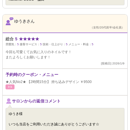
ゆうきさん
（女性/20代前半/会社員）
総合
5
★
★
★
★
★
雰囲気：
5
接客サービス：
5
技術・仕上がり：
5
メニュー・料金：
5
今回も可愛くてお気に入りのネイルです！
またよろしくお願いします！
[投稿日] 2026/1/9
予約時のクーポン・メニュー
★人気No2★ 【2時間15分】 持ち込みデザイン ￥9500
ﾈｲﾙ
サロンからの返信コメント
ゆうき様
いつも当店をご利用いただき誠にありがとうございます☆