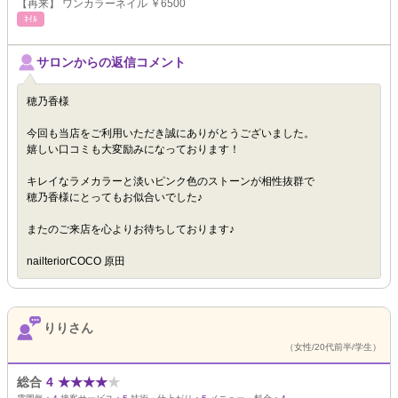
【再来】 ワンカラーネイル ￥6500
ﾈｲﾙ
サロンからの返信コメント
穂乃香様
今回も当店をご利用いただき誠にありがとうございました。
嬉しい口コミも大変励みになっております！
キレイなラメカラーと淡いピンク色のストーンが相性抜群で
穂乃香様にとってもお似合いでした♪
またのご来店を心よりお待ちしております♪
nailteriorCOCO 原田
りりさん
（女性/20代前半/学生）
総合
4
★
★
★
★
★