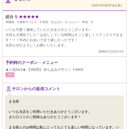
（女性/20代前半/会社員）
総合
5
★
★
★
★
★
雰囲気：
5
接客サービス：
5
技術・仕上がり：
5
メニュー・料金：
5
いつも可愛く施術していただきありがとうございます♪
今回も大満足でした！お話ししている時間はすごく楽しくリラックスできま
す＾＾！年内にお会いできて嬉しかったです！
次回もぜひよろしくお願いいたします。
[投稿日] 2026/1/15
予約時のクーポン・メニュー
★人気No3★ 【2時間】 持ち込みデザイン ￥8900
ﾈｲﾙ
サロンからの返信コメント
まる様
いつも当店をご利用いただきありがとうございます。
また口コミのご投稿もありがとうございます！
まる様とのお時間は私にとってもとても楽しい時間になっています。い