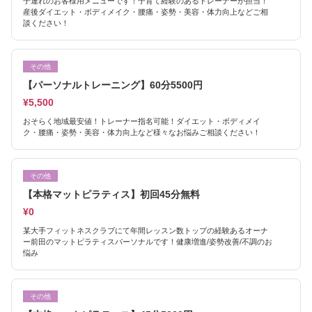
子連れのお客様用メニューです！子育て経験のあるトレーナーが担当！
産後ダイエット・ボディメイク・腰痛・姿勢・美容・体力向上などご相
談ください！
その他
【パーソナルトレーニング】60分5500円
¥5,500
おそらく地域最安値！トレーナー指名可能！ダイエット・ボディメイ
ク・腰痛・姿勢・美容・体力向上など様々なお悩みご相談ください！
その他
【本格マットピラティス】初回45分無料
¥0
某大手フィットネスクラブにて年間レッスン数トップの経験あるオーナ
ー前田のマットピラティスパーソナルです！健康増進/姿勢改善/不調のお
悩み
その他