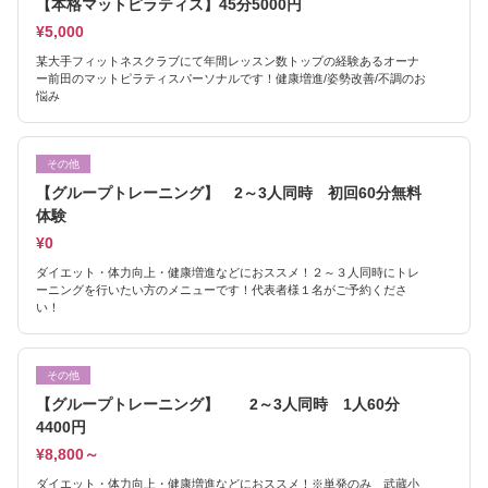
【本格マットピラティス】45分5000円
¥5,000
某大手フィットネスクラブにて年間レッスン数トップの経験あるオーナ
ー前田のマットピラティスパーソナルです！健康増進/姿勢改善/不調のお
悩み
その他
【グループトレーニング】 2～3人同時 初回60分無料
体験
¥0
ダイエット・体力向上・健康増進などにおススメ！２～３人同時にトレ
ーニングを行いたい方のメニューです！代表者様１名がご予約くださ
い！
その他
【グループトレーニング】 2～3人同時 1人60分
4400円
¥8,800～
ダイエット・体力向上・健康増進などにおススメ！※単発のみ 武蔵小