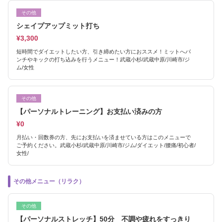
その他
シェイプアップミット打ち
¥3,300
短時間でダイエットしたい方、引き締めたい方におススメ！ミットへパ
ンチやキックの打ち込みを行うメニュー！武蔵小杉/武蔵中原/川崎市/ジ
ム/女性
その他
【パーソナルトレーニング】お支払い済みの方
¥0
月払い・回数券の方、先にお支払いを済ませている方はこのメニューで
ご予約ください。武蔵小杉/武蔵中原/川崎市/ジム/ダイエット/腰痛/初心者/
女性/
その他メニュー（リラク）
その他
【パーソナルストレッチ】50分 不調や疲れをすっきり