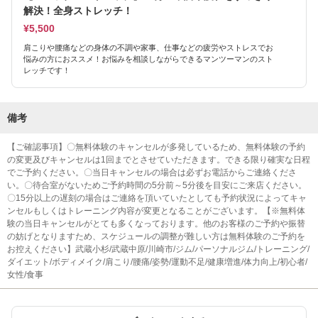
解決！全身ストレッチ！
¥5,500
肩こりや腰痛などの身体の不調や家事、仕事などの疲労やストレスでお
悩みの方におススメ！お悩みを相談しながらできるマンツーマンのスト
レッチです！
備考
【ご確認事項】〇無料体験のキャンセルが多発しているため、無料体験の予約
の変更及びキャンセルは1回までとさせていただきます。できる限り確実な日程
でご予約ください。〇当日キャンセルの場合は必ずお電話からご連絡くださ
い。〇待合室がないためご予約時間の5分前～5分後を目安にご来店ください。
〇15分以上の遅刻の場合はご連絡を頂いていたとしても予約状況によってキャ
ンセルもしくはトレーニング内容が変更となることがございます。【※無料体
験の当日キャンセルがとても多くなっております。他のお客様のご予約や振替
の妨げとなりますため、スケジュールの調整が難しい方は無料体験のご予約を
お控えください】武蔵小杉/武蔵中原/川崎市/ジム/パーソナルジム/トレーニング/
ダイエット/ボディメイク/肩こり/腰痛/姿勢/運動不足/健康増進/体力向上/初心者/
女性/食事