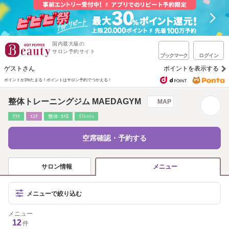
国内最大級の
サロン予約サイト
ブックマーク
ログイン
ゲストさん
ポイントを表示する
ポイントが1%たまる！
ポイントはサロン予約でつかえる！
整体トレーニングジム MAEDAGYM
MAP
ﾘﾗｸ
ｴｽﾃ
整体･ｶｲﾛ
ﾘﾌﾚｯｼｭ
空席確認・予約する
サロン情報
メニュー
メニューで絞り込む
メニュー
12
件