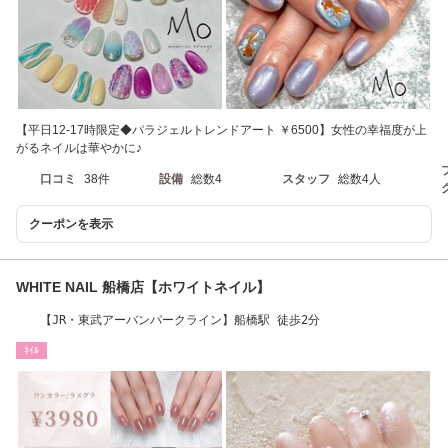
【平日12-17時限定◆パラジェルトレンドアート ￥6500】女性の幸福度が上
がるネイルは華やかに♪
口コミ
38件
設備
総数4
スタッフ
総数4人
クーポンを表示
WHITE NAIL 船橋店【ホワイトネイル】
【JR・東武アーバンパークライン】船橋駅 徒歩2分
ﾈｲﾙ