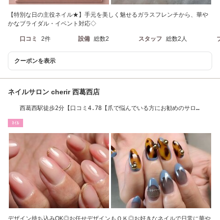
【特別な日の主役ネイル★】手元を美しく魅せるガラスフレンチから、華や
かなブライダル・イベント対応◇
口コミ
2件
設備
総数2
スタッフ
総数2人
クーポンを表示
ネイルサロン cherir 西葛西店
西葛西駅徒歩2分【口コミ4.78【爪で悩んでいる方にお勧めのサロ
ン】】
ﾈｲﾙ
デザイン持ち込みOK◎お任せデザインもＯＫ◎お好きなネイルで日常に華や