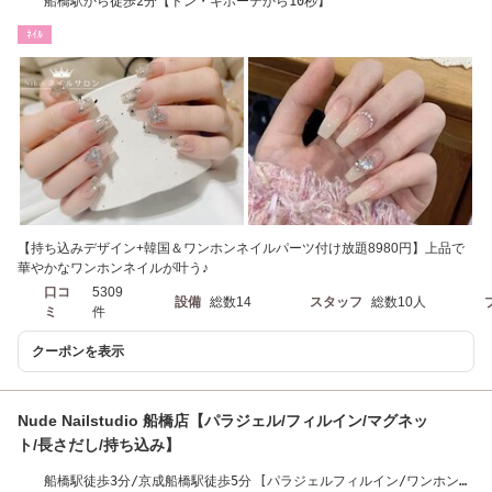
船橋駅から徒歩2分【ドン・キホーテから10秒】
ﾈｲﾙ
【持ち込みデザイン+韓国＆ワンホンネイルパーツ付け放題8980円】上品で
華やかなワンホンネイルが叶う♪
口コ
5309
設備
総数14
スタッフ
総数10人
ミ
件
クーポンを表示
Nude Nailstudio 船橋店【パラジェル/フィルイン/マグネッ
ト/長さだし/持ち込み】
船橋駅徒歩3分/京成船橋駅徒歩5分 [パラジェルフィルイン/ワンホンネ