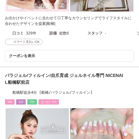
お出かけやイベントに合わせて◎丁寧なカウンセリングでライフスタイルに
合わせたデザインを提案[船橋]
口コミ
329件
設備
総数6
スタッフ
-
スマート支払いOK
クーポンを表示
パラジェル/フィルイン/自爪育成 ジェルネイル専門 NICENAI
L船橋駅前店
船橋駅徒歩4分 [船橋/パラジェル/フィルイン]
ﾈｲﾙ
ｴｽﾃ
ﾘﾗｸ
まつげ･ﾒｲｸ