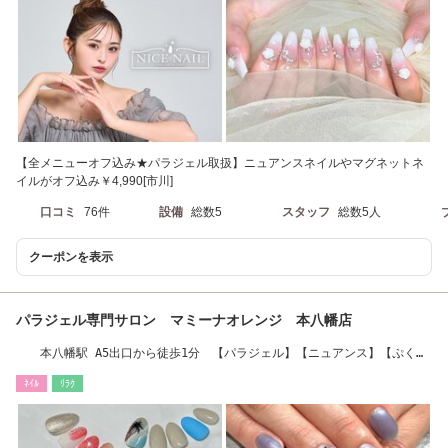
【全メニューオフ込み★パラジェル取扱】ニュアンスネイルやマグネットネ
イルがオフ込み￥4,990[市川]
口コミ
76件
設備
総数5
スタッフ
総数5人
クーポンを表示
パラジェル専門サロン マミーナオレンジ 本八幡店
本八幡駅 A5出口から徒歩1分 【パラジェル】【ニュアンス】【ぷくぷ
く】【本八幡】
ﾈｲﾙ
ﾘﾗｸ