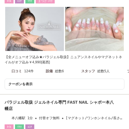
ﾈｲﾙ
ｴｽﾃ
ﾘﾗｸ
まつげ･ﾒｲｸ
【全メニューオフ込み★パラジェル取扱】ニュアンスネイルやマグネットネ
イルがオフ込み￥4,990[葛西]
口コミ
124件
設備
総数6
スタッフ
総数5人
クーポンを表示
パラジェル取扱 ジェルネイル専門 FAST NAIL シャポー本八
幡店
本八幡駅 1分 ★ 付替オフ無料 ★ [マグネット/ワンホンネイル/長さだ
し/フィルイン]
ﾈｲﾙ
ﾘﾗｸ
ｴｽﾃ