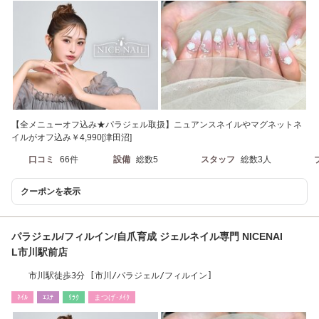
【全メニューオフ込み★パラジェル取扱】ニュアンスネイルやマグネットネ
イルがオフ込み￥4,990[津田沼]
口コミ
66件
設備
総数5
スタッフ
総数3人
クーポンを表示
パラジェル/フィルイン/自爪育成 ジェルネイル専門 NICENAI
L市川駅前店
市川駅徒歩3分 [市川/パラジェル/フィルイン]
ﾈｲﾙ
ｴｽﾃ
ﾘﾗｸ
まつげ･ﾒｲｸ