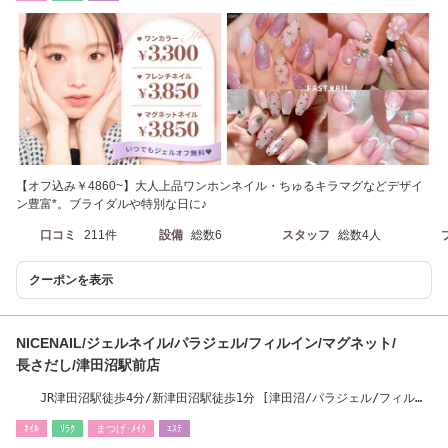
【オフ込み￥4860~】大人上品ワンホンネイル・ちゅるキラマグなどデザイ
ン豊富*。ブライダルや特別な日に♪
口コミ
211件
設備
総数6
スタッフ
総数4人
クーポンを表示
NICENAIL/ジェルネイル/パラジェル/フィルイン/マグネット/
長さだし/津田沼駅前店
JR津田沼駅徒歩4分/新津田沼駅徒歩1分 [津田沼/パラジェル/フィルイ
ン]
ﾈｲﾙ
ﾘﾗｸ
まつげ･ﾒｲｸ
ｴｽﾃ