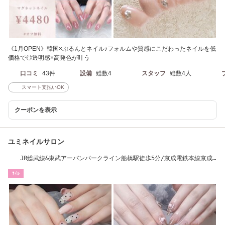
《1月OPEN》韓国×ぷるんとネイル♪フォルムや質感にこだわったネイルを低
価格で◎透明感×高発色が叶う
口コミ
43件
設備
総数4
スタッフ
総数4人
スマート支払いOK
クーポンを表示
ユミネイルサロン
JR総武線&東武アーバンパークライン船橋駅徒歩5分/京成電鉄本線京成
船橋駅徒歩8分
ﾈｲﾙ