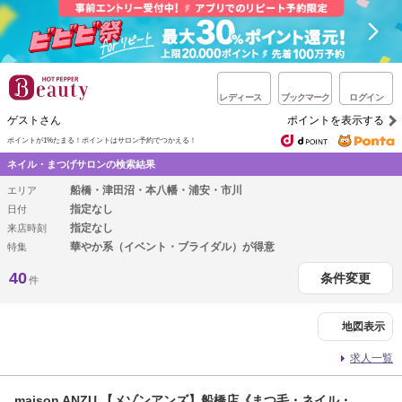
レディース
ブックマーク
ログイン
ゲストさん
ポイントを表示する
ポイントが1%たまる！
ポイントはサロン予約でつかえる！
ネイル・まつげサロンの検索結果
船橋・津田沼・本八幡・浦安・市川
エリア
指定なし
日付
指定なし
来店時刻
華やか系（イベント・ブライダル）が得意
特集
40
条件変更
件
地図表示
求人一覧
maison ANZU.【メゾンアンズ】船橋店《まつ毛・ネイル・