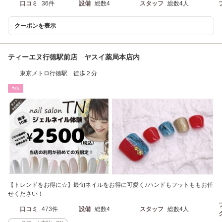
口コミ
36件
設備
総数4
スタッフ
総数4人
クーポンを表示
ティーエヌ行徳駅前店 ヤスイ薬局本店内
東京メトロ行徳駅 徒歩２分
ﾈｲﾙ
【トレンドをお得に☆】最旬ネイルをお得に可愛く♪ハンドもフットももお任
せください！
口コミ
473件
設備
総数4
スタッフ
総数4人