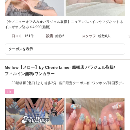
【全メニューオフ込み★パラジェル取扱】ニュアンスネイルやマグネットネ
イルがオフ込み￥4,990[船橋]
口コミ
151件
設備
総数6
スタッフ
総数6人
クーポンを表示
Mellow【メロー】by Cherie la mer 船橋店 パラジェル取扱/
フィルイン無料/ワンカラー
JR船橋駅[北口]より徒歩2分 当日限定クーポン有!ワンホン/韓国系デザ
イン♪
ﾈｲﾙ