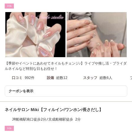
イル/韓国ネイル]
ﾈｲﾙ
【季節やイベントにあわせてネイルもチェンジ♪】ライブや推し活・ブライダ
ルネイルなど特別な日もお任せ！
口コミ
992件
設備
総数12
スタッフ
総数6人
クーポンを表示
ネイルサロン Miki【フィルイン/ワンホン/長さだし】
JR船橋駅南口徒歩2分/京成船橋駅徒歩 2分
ﾈｲﾙ