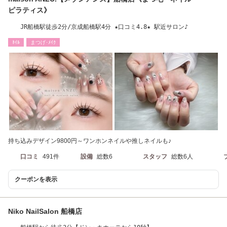
ピラティス》
JR船橋駅徒歩2分/京成船橋駅4分 ★口コミ4.8★ 駅近サロン♪
ﾈｲﾙ
まつげ･ﾒｲｸ
持ち込みデザイン9800円～ワンホンネイルや推しネイルも♪
口コミ
491件
設備
総数6
スタッフ
総数6人
クーポンを表示
Niko NailSalon 船橋店