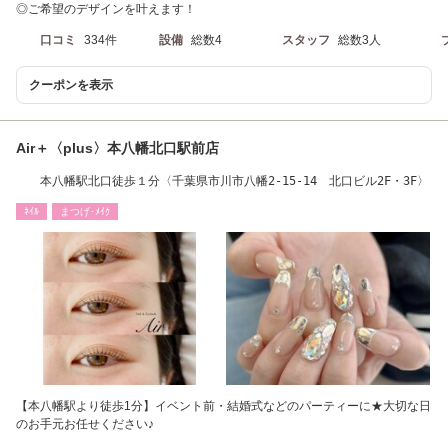
◎ご希望のデザインを叶えます！
口コミ
334件
設備
総数4
スタッフ
総数3人
クーポンを表示
Air＋〈plus〉本八幡北口駅前店
本八幡駅北口徒歩１分〈千葉県市川市八幡2-15-14 北口ビル2F・3F〉
ﾈｲﾙ
まつげ･ﾒｲｸ
【本八幡駅より徒歩1分】イベント前・結婚式などのパーティーに★大切な日
のお手元お任せください♪