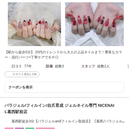
【駅から徒歩5分】 20代のトレンドから大人の上品ネイルまで！豊富なカラ
ー・流行パーツ×丁寧ケアでモチ◎
口コミ
77件
設備
総数3
スタッフ
総数2人
スマート支払いOK
クーポンを表示
パラジェル/フィルイン/自爪育成 ジェルネイル専門 NICENAI
L葛西駅前店
葛西駅徒歩3分【パラジェルandフィルイン取扱店】 [葛西/パラジェル/
フィルイン]