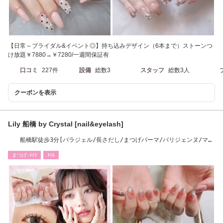
【日常～ブライダル&イベント◎】持ち込みデザイン（6本まで）ストーンつ
け放題￥7880→￥7280/一週間保証有
口コミ
227件
設備
総数3
スタッフ
総数3人
クーポンを表示
Lily 船橋 by Crystal [nail&eyelash]
船橋駅徒歩3分[パラジェル/長さだし/まつげパーマ/パリジェンヌ/マツ
エク/led/船橋]
まつげ･ﾒｲｸ
ﾈｲﾙ