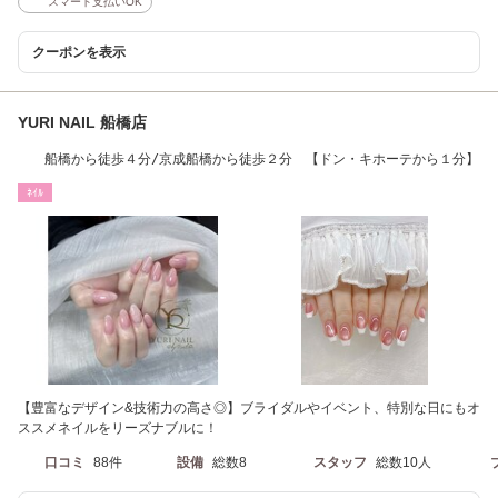
スマート支払いOK
クーポンを表示
YURI NAIL 船橋店
船橋から徒歩４分/京成船橋から徒歩２分 【ドン・キホーテから１分】
ﾈｲﾙ
【豊富なデザイン&技術力の高さ◎】ブライダルやイベント、特別な日にもオ
ススメネイルをリーズナブルに！
口コミ
88件
設備
総数8
スタッフ
総数10人