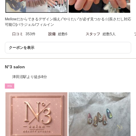
Mellowだからできるデザイン揃え♪"やりたい"が必ず見つかる☆[長さだし対応
可能◎]パラジェル/フィルイン
口コミ
353件
設備
総数6
スタッフ
総数5人
クーポンを表示
N°3 salon
津田沼駅より徒歩8分
ﾈｲﾙ