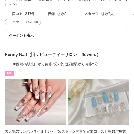
かさを♪
口コミ
247件
設備
総数5
スタッフ
総数7人
スマート支払いOK
クーポンを表示
Kenny Nail（旧：ビューティーサロン flowers）
JR西船橋駅北口から徒歩2分/京成西船駅から徒歩5分
ﾈｲﾙ
大人気のワンホンネイルも♪パーツ/ストーン豊富で定額コースも多数ご用意