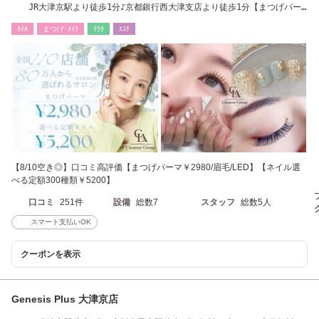
JR大津京駅より徒歩1分♪京都銀行西大津支店より徒歩1分【まつげパー
マ￥2980】
ﾈｲﾙ
まつげ･ﾒｲｸ
ﾘﾗｸ
ｴｽﾃ
【8/10空き◎】口コミ高評価【まつげパーマ￥2980/眉毛/LED】【ネイル選
べる定額300種類￥5200】
口コミ
251件
設備
総数7
スタッフ
総数5人
スマート支払いOK
クーポンを表示
Genesis Plus 大津京店