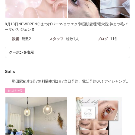
8月13日NEWOPEN◇まつげパーマ/まつエク/韓国肌管理/毛穴洗浄/まつ毛パ
ーマ/パリジェンヌ
設備
総数2
スタッフ
総数1人
ブログ
11件
クーポンを表示
Solis
堅田駅徒歩3分/無料駐車場2台/当日予約、電話予約OK！アイシャンプ
ー、コーティング付
まつげ･ﾒｲｸ