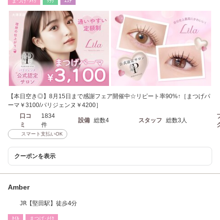
まつげ･ﾒｲｸ
ﾘﾗｸ
ｴｽﾃ
【本日空き◎】8月15日まで感謝フェア開催中☆リピート率90%↑［まつげパ
ーマ￥3100/パリジェンヌ￥4200］
口コ
1834
設備
総数4
スタッフ
総数3人
ミ
件
スマート支払いOK
クーポンを表示
Amber
JR【堅田駅】徒歩4分
ﾈｲﾙ
まつげ･ﾒｲｸ