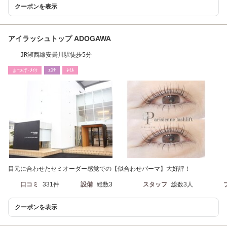
クーポンを表示
アイラッシュトップ ADOGAWA
JR湖西線安曇川駅徒歩5分
まつげ･ﾒｲｸ
ｴｽﾃ
ﾈｲﾙ
目元に合わせたセミオーダー感覚での【似合わせパーマ】大好評！
口コミ
331件
設備
総数3
スタッフ
総数3人
クーポンを表示