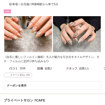
駐車場一台完備/JR唐崎駅から車で5分
ﾈｲﾙ
《自爪に優しいフィルイン施術》大人の魅力を引き出すネイルデザイン。モ
チ・フォルムに定評◎持ち込みも◎
口コミ
30件
設備
総数2
スタッフ
総数1人
スマート支払いOK
クーポンを表示
プライベートサロン 7CAFE