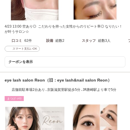
4/23 13:00 空あり◎ こだわりを持った女性からのリピート率◎ なりたい！
が叶うサロン☆
口コミ
62件
設備
総数2
スタッフ
総数3人
スマート支払いOK
クーポンを表示
eye lash salon Reon（旧：eye lash&nail salon Reon）
店舗前駐車場2台あり.京阪滋賀里駅徒歩5分.JR唐崎駅より車で5分
まつげ･ﾒｲｸ