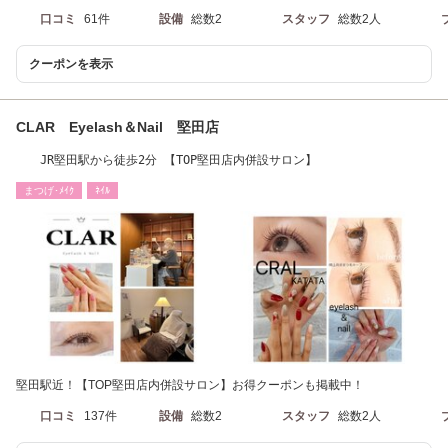
口コミ
61件
設備
総数2
スタッフ
総数2人
クーポンを表示
CLAR Eyelash＆Nail 堅田店
JR堅田駅から徒歩2分 【TOP堅田店内併設サロン】
まつげ･ﾒｲｸ
ﾈｲﾙ
堅田駅近！【TOP堅田店内併設サロン】お得クーポンも掲載中！
口コミ
137件
設備
総数2
スタッフ
総数2人