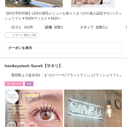
【8/15予約可能】LEDや眉毛メニューも有り☆まつげの達人認定サロン♪ラッ
シュリフト￥5500/マツエク￥4620～
口コミ
162件
設備
総数3
スタッフ
総数3人
スマート支払いOK
クーポンを表示
hair&eyelash Saneli【サネリ】
堅田駅より徒歩4分〔まつげパーマ/フラットラッシュ/ラッシュリフト/
眉スタイリング〕
まつげ･ﾒｲｸ
ｴｽﾃ