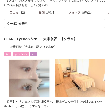
【30代からの大人女性に人気♪】丁寧なケアと長持ち上品ネイル。フットやお
爪の悩み相談もお任せください◎
口コミ
82件
設備
総数4
スタッフ
総数2人
クーポンを表示
CLAR Eyelash＆Nail 大津京店 【クラル】
JR湖西線「大津京」駅より徒歩6分
ﾈｲﾙ
まつげ･ﾒｲｸ
ｴｽﾃ
【個室】パリジェンヌ初回4,200円～/【極上デコルテ付】ツヤ肌フェイシャ
ル6,600円～毛穴・くすみを一掃♪