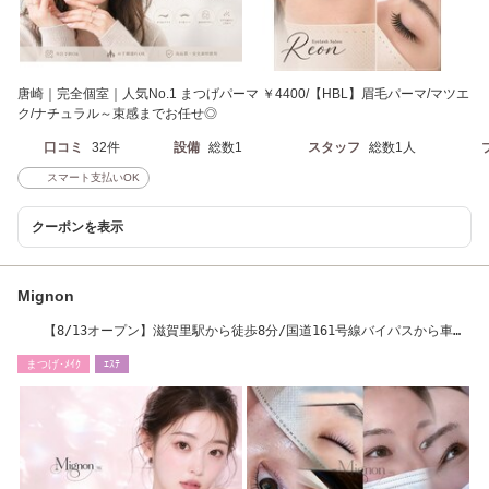
唐崎｜完全個室｜人気No.1 まつげパーマ ￥4400/【HBL】眉毛パーマ/マツエ
ク/ナチュラル～束感までお任せ◎
口コミ
32件
設備
総数1
スタッフ
総数1人
スマート支払いOK
クーポンを表示
Mignon
【8/13オープン】滋賀里駅から徒歩8分/国道161号線バイパスから車で
約2分
まつげ･ﾒｲｸ
ｴｽﾃ