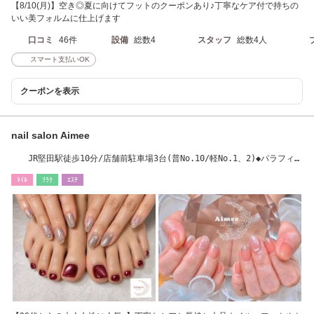
【8/10(月)】空き◎夏に向けてフットのクーポンあり♪丁寧なケア付で持ちの
いい美フォルムに仕上げます
口コミ
46件
設備
総数4
スタッフ
総数4人
スマート支払いOK
クーポンを表示
nail salon Aimee
JR堅田駅徒歩10分/店舗前駐車場3台(普No.10/軽No.1、2)◆パラフィン
パック取扱店◆
ﾈｲﾙ
ﾘﾗｸ
ｴｽﾃ