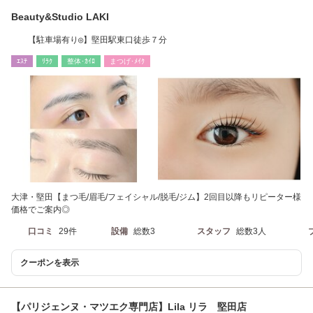
Beauty&Studio LAKI
【駐車場有り◎】堅田駅東口徒歩７分
ｴｽﾃ
ﾘﾗｸ
整体･ｶｲﾛ
まつげ･ﾒｲｸ
大津・堅田【まつ毛/眉毛/フェイシャル/脱毛/ジム】2回目以降もリピーター様
価格でご案内◎
口コミ
29件
設備
総数3
スタッフ
総数3人
クーポンを表示
【パリジェンヌ・マツエク専門店】Lila リラ 堅田店