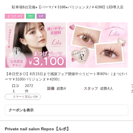
駐車場6台完備★【パーマ/￥3100★パリジェンヌ/￥4200】LED導入店
まつげ･ﾒｲｸ
ﾘﾗｸ
ｴｽﾃ
【本日空き◎】8月15日まで感謝フェア開催中☆リピート率90%↑［まつげパ
ーマ￥3100/パリジェンヌ￥4200］
口コ
2072
設備
総数4
スタッフ
総数4人
ミ
件
スマート支払いOK
クーポンを表示
Private nail salon Repos【ルポ】