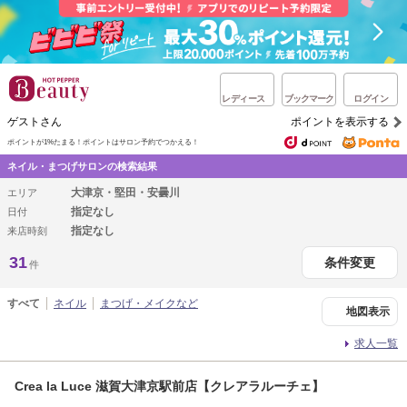
レディース
ブックマーク
ログイン
ゲストさん
ポイントを表示する
ポイントが1%たまる！
ポイントはサロン予約でつかえる！
ネイル・まつげサロンの検索結果
大津京・堅田・安曇川
エリア
指定なし
日付
指定なし
来店時刻
31
条件変更
件
すべて
ネイル
まつげ・メイクなど
地図表示
求人一覧
Crea la Luce 滋賀大津京駅前店【クレアラルーチェ】