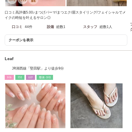
口コミ高評価5.00♪まつげパーマ/まつエク/眉スタイリング/フェイシャルでメ
イクの時短を叶えるサロン◎
口コミ
44件
設備
総数1
スタッフ
総数1人
クーポンを表示
Leaf
JR湖西線「堅田駅」より徒歩9分
ﾈｲﾙ
ﾘﾗｸ
ｴｽﾃ
整体･ｶｲﾛ