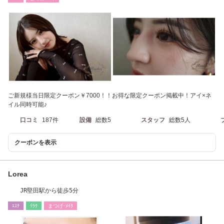
ご新規様当日限定クーポン￥7000！！お得な限定クーポン掲載中！アイ×ネ
イル同時可能♪
口コミ
187件
設備
総数5
スタッフ
総数5人
クーポンを表示
Lorea
JR堅田駅から徒歩5分
ｴｽﾃ
ﾘﾗｸ
まつげ･ﾒｲｸ