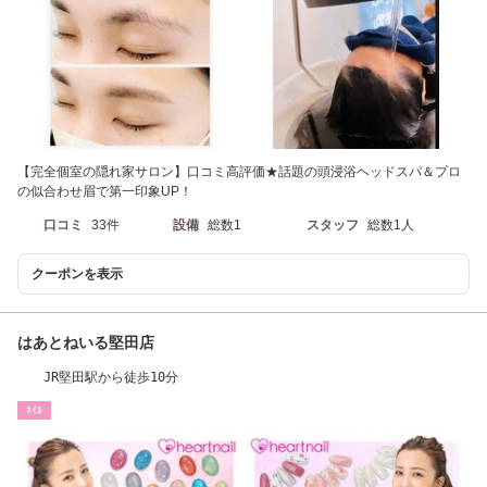
【完全個室の隠れ家サロン】口コミ高評価★話題の頭浸浴ヘッドスパ＆プロ
の似合わせ眉で第一印象UP！
口コミ
33件
設備
総数1
スタッフ
総数1人
クーポンを表示
はあとねいる堅田店
JR堅田駅から徒歩10分
ﾈｲﾙ