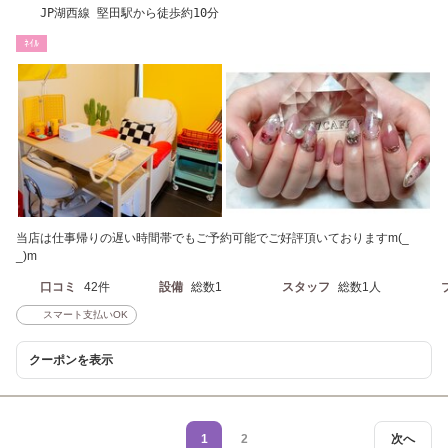
JP湖西線 堅田駅から徒歩約10分
ﾈｲﾙ
当店は仕事帰りの遅い時間帯でもご予約可能でご好評頂いておりますm(_
_)m
口コミ
42件
設備
総数1
スタッフ
総数1人
スマート支払いOK
クーポンを表示
1
2
次へ