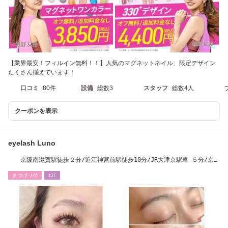
【業界最安！フィルイン無料！！】人気のマグネットネイル、限定デザイン
たくさん揃えています！
口コミ
80件
設備
総数3
スタッフ
総数4人
クーポンを表示
eyelash Luno
京阪南滋賀駅徒歩２分/近江神宮前駅徒歩10分/JR大津京駅車 ５分/京阪
滋賀里駅車 ３分
まつげ･ﾒｲｸ
ｴｽﾃ