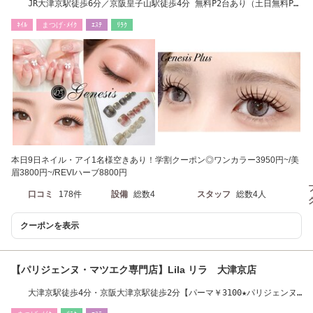
JR大津京駅徒歩6分／京阪皇子山駅徒歩4分 無料P2台あり（土日無料P4
台）
ﾈｲﾙ
まつげ･ﾒｲｸ
ｴｽﾃ
ﾘﾗｸ
本日9日ネイル・アイ1名様空きあり！学割クーポン◎ワンカラー3950円~/美
眉3800円~/REVIハーブ8800円
口コミ
178件
設備
総数4
スタッフ
総数4人
クーポンを表示
【パリジェンヌ・マツエク専門店】Lila リラ 大津京店
大津京駅徒歩4分・京阪大津京駅徒歩2分【パーマ￥3100★パリジェンヌ
￥4200】LED導入店