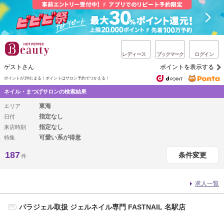
レディース
ブックマーク
ログイン
ゲストさん
ポイントを表示する
ポイントが1%たまる！
ポイントはサロン予約でつかえる！
ネイル・まつげサロンの検索結果
東海
エリア
指定なし
日付
指定なし
来店時刻
可愛い系が得意
特集
187
条件変更
件
求人一覧
パラジェル取扱 ジェルネイル専門 FASTNAIL 名駅店
PR