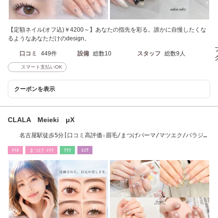
【定額ネイル(オフ込)￥4200～】あなたの指先を彩る。誰かに自慢したくな
るようなあなただけのdesign。
口コミ
449件
設備
総数10
スタッフ
総数9人
スマート支払いOK
クーポンを表示
CLALA Meieki μX
名古屋駅徒歩5分[口コミ高評価☆眉毛/まつげパーマ/マツエク/パラジェ
ル/ワンホン]
ﾈｲﾙ
まつげ･ﾒｲｸ
ﾘﾗｸ
ｴｽﾃ