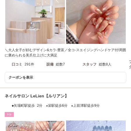
＼大人女子が好むデザイン&カラ-豊富／全コ-スエイジングハンドケア付!周囲
に褒められる美爪仕上げに大満足
口コミ
291件
設備
総数7
スタッフ
総数8人
クーポンを表示
ネイルサロン LeLien【ルリアン】
◆矢場町駅徒歩 2分 ★栄駅徒歩6分 ★上前津駅徒歩9分
ﾈｲﾙ