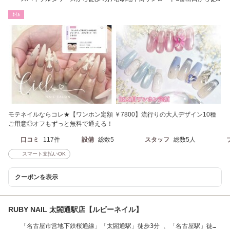
歩4分
ﾈｲﾙ
モテネイルならコレ★【ワンホン定額 ￥7800】流行りの大人デザイン10種
ご用意◎オフもずっと無料で通える！
口コミ
117件
設備
総数5
スタッフ
総数5人
スマート支払いOK
クーポンを表示
RUBY NAIL 太閤通駅店【ルビーネイル】
「名古屋市営地下鉄桜通線」「太閤通駅」徒歩3分 、「名古屋駅」徒歩