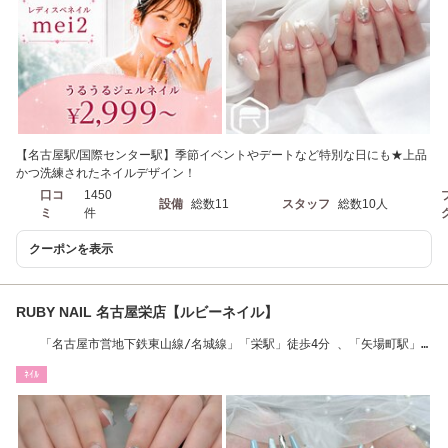
【名古屋駅/国際センター駅】季節イベントやデートなど特別な日にも★上品
かつ洗練されたネイルデザイン！
口コ
1450
設備
総数11
スタッフ
総数10人
ミ
件
クーポンを表示
RUBY NAIL 名古屋栄店【ルビーネイル】
「名古屋市営地下鉄東山線/名城線」「栄駅」徒歩4分 、「矢場町駅」
徒歩5分
ﾈｲﾙ