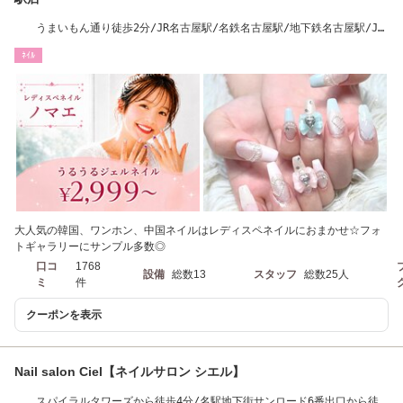
うまいもん通り徒歩2分/JR名古屋駅/名鉄名古屋駅/地下鉄名古屋駅/JR
新幹線名古屋駅
ﾈｲﾙ
大人気の韓国、ワンホン、中国ネイルはレディスペネイルにおまかせ☆フォ
トギャラリーにサンプル多数◎
口コ
1768
設備
総数13
スタッフ
総数25人
ミ
件
クーポンを表示
Nail salon Ciel【ネイルサロン シエル】
スパイラルタワーズから徒歩4分/名駅地下街サンロード6番出口から徒