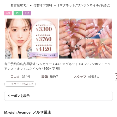
名古屋駅3分 ★ 付替オフ無料 ★ [マグネット/ワンホンネイル/長さだ
し/フィルイン]
ﾈｲﾙ
ﾘﾗｸ
ｴｽﾃ
当日予約◎名古屋駅近!ワンカラー￥3300マグネット￥4120ワンホン・ニュ
アンス・オフィスネイル￥4860~ [定額]
口コミ
334件
設備
総数7
スタッフ
総数5人
スマート支払いOK
クーポンを表示
M.wish Avance メルサ栄店