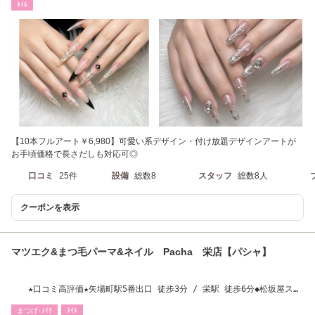
ﾈｲﾙ
【10本フルアート￥6,980】可愛い系デザイン・付け放題デザインアートが
お手頃価格で長さだしも対応可◎
口コミ
25件
設備
総数8
スタッフ
総数8人
クーポンを表示
マツエク&まつ毛パーマ&ネイル Pacha 栄店【パシャ】
★口コミ高評価★矢場町駅5番出口 徒歩3分 / 栄駅 徒歩6分◆松坂屋スグ
◆
まつげ･ﾒｲｸ
ﾈｲﾙ