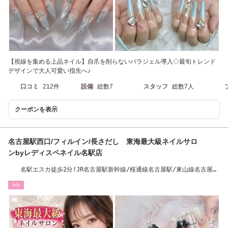
【視線を集める上品ネイル】自爪を削らないパラジェル導入◇最旬トレンド
デザインで大人可愛い指先へ♪
口コミ
212件
設備
総数7
スタッフ
総数7人
クーポンを表示
名古屋駅西口/フィルイン/長さだし 東海最大級ネイルサロ
ンbyレディスペネイル名駅店
名駅エスカ徒歩2分!JR名古屋駅新幹線/桜通線名古屋駅/東山線名古屋
駅/名鉄名古屋駅
ﾈｲﾙ