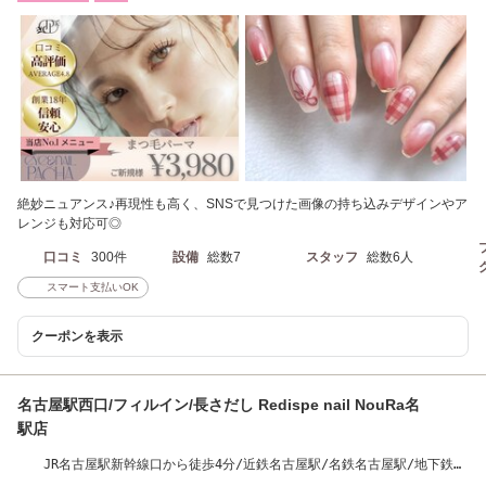
絶妙ニュアンス♪再現性も高く、SNSで見つけた画像の持ち込みデザインやア
レンジも対応可◎
口コミ
300件
設備
総数7
スタッフ
総数6人
スマート支払いOK
クーポンを表示
名古屋駅西口/フィルイン/長さだし Redispe nail NouRa名
駅店
JR名古屋駅新幹線口から徒歩4分/近鉄名古屋駅/名鉄名古屋駅/地下鉄名
古屋駅/名駅