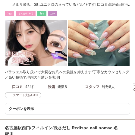
メルサ栄店、GU.ユニクロの入っているビル4Fです[口コミ高評価☆眉毛/
ネイル/まつげ]
ﾈｲﾙ
まつげ･ﾒｲｸ
ﾘﾗｸ
ｴｽﾃ
パラジェル取り扱いで大切なお爪への負担を抑えます*丁寧なカウンセリング
と高い技術で理想の可愛いを実現!
口コミ
424件
設備
総数8
スタッフ
総数8人
スマート支払いOK
クーポンを表示
名古屋駅西口/フィルイン/長さだし Redispe nail nomae 名
駅店