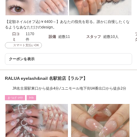
【定額ネイル(オフ込)￥4400～】あなたの指先を彩る。誰かに自慢したくな
るようなあなただけのdesign。
口コ
1170
設備
総数11
スタッフ
総数10人
ミ
件
スマート支払いOK
クーポンを表示
RALUA eyelash&nail 名駅前店【ラルア】
JR名古屋駅東口から徒歩4分/ユニモール地下街U4番出口から徒歩2分
まつげ･ﾒｲｸ
ﾈｲﾙ