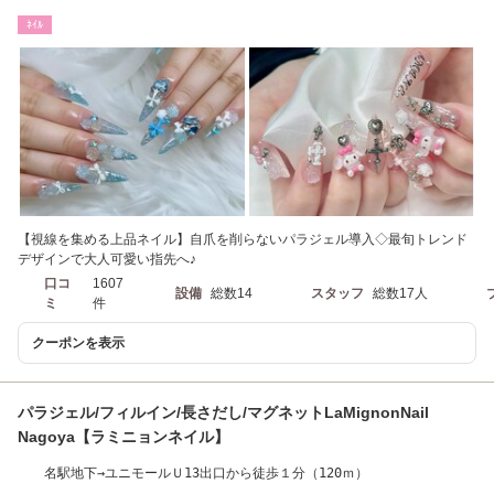
15分
ﾈｲﾙ
【視線を集める上品ネイル】自爪を削らないパラジェル導入◇最旬トレンド
デザインで大人可愛い指先へ♪
口コ
1607
設備
総数14
スタッフ
総数17人
ミ
件
クーポンを表示
パラジェル/フィルイン/長さだし/マグネットLaMignonNail
Nagoya【ラミニョンネイル】
名駅地下→ユニモールＵ13出口から徒歩１分（120ｍ）