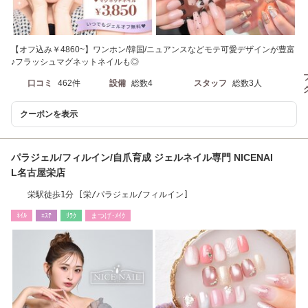
【オフ込み￥4860~】ワンホン/韓国/ニュアンスなどモテ可愛デザインが豊富
♪フラッシュマグネットネイルも◎
口コミ
462件
設備
総数4
スタッフ
総数3人
クーポンを表示
パラジェル/フィルイン/自爪育成 ジェルネイル専門 NICENAI
L名古屋栄店
栄駅徒歩1分 [栄/パラジェル/フィルイン]
ﾈｲﾙ
ｴｽﾃ
ﾘﾗｸ
まつげ･ﾒｲｸ