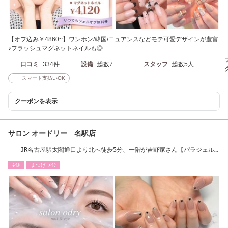
【オフ込み￥4860~】ワンホン/韓国/ニュアンスなどモテ可愛デザインが豊富
♪フラッシュマグネットネイルも◎
口コミ
334件
設備
総数7
スタッフ
総数5人
スマート支払いOK
クーポンを表示
サロン オードリー 名駅店
JR名古屋駅太閤通口より北へ徒歩5分、一階が吉野家さん【パラジェル
取扱店】
ﾈｲﾙ
まつげ･ﾒｲｸ