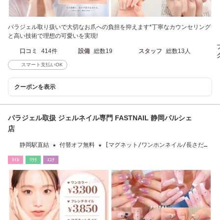
パラジェル取り扱いで大切なお爪への負担を抑えます*丁寧なカウンセリング
と高い技術で理想の可愛いを実現!
口コミ
414件
設備
総数19
スタッフ
総数13人
スマート支払いOK
クーポンを表示
パラジェル取扱 ジェルネイル専門 FASTNAIL 静岡パルシェ
店
静岡駅直結 ★ 付替オフ無料 ★ [マグネット/ワンホンネイル/長さだ
し/フィルイン]
ﾈｲﾙ
ﾘﾗｸ
ｴｽﾃ