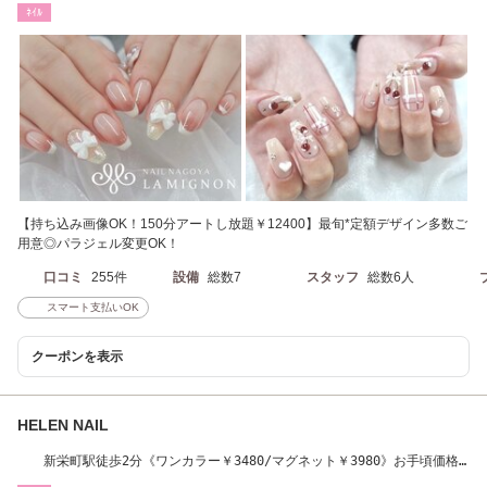
ﾈｲﾙ
【持ち込み画像OK！150分アートし放題￥12400】最旬*定額デザイン多数ご
用意◎パラジェル変更OK！
口コミ
255件
設備
総数7
スタッフ
総数6人
スマート支払いOK
クーポンを表示
HELEN NAIL
新栄町駅徒歩2分《ワンカラー￥3480/マグネット￥3980》お手頃価格
つけ放題フルアート