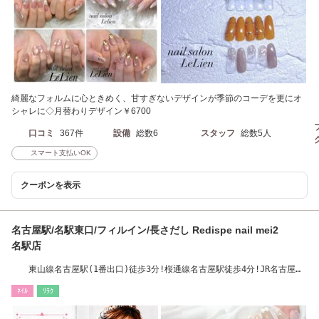
綺麗なフォルムに心ときめく、甘すぎないデザインが季節のコーデを更にオ
シャレに◇月替わりデザイン￥6700
口コミ
367件
設備
総数6
スタッフ
総数5人
スマート支払いOK
クーポンを表示
名古屋駅/名駅東口/フィルイン/長さだし Redispe nail mei2
名駅店
東山線名古屋駅(1番出口)徒歩3分!桜通線名古屋駅徒歩4分!JR名古屋駅
新幹線徒歩7分!
ﾈｲﾙ
ﾘﾗｸ