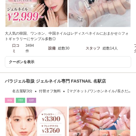
大人気の韓国、ワンホン、中国ネイルはレディスペネイルにおまかせ☆フォ
トギャラリーにサンプル多数◎
口コ
3494
設備
総数30
スタッフ
総数14人
ミ
件
クーポンを表示
パラジェル取扱 ジェルネイル専門 FASTNAIL 名駅店
名古屋駅3分 ★ 付替オフ無料 ★ [マグネット/ワンホンネイル/長さだ
し/フィルイン]
ﾈｲﾙ
ﾘﾗｸ
ｴｽﾃ