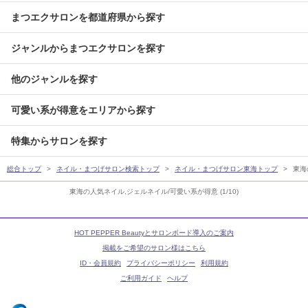
まつエクサロンを都道府県から探す
ジャンルからまつエクサロンを探す
他のジャンルを探す
可愛い系が得意をエリアから探す
特集からサロンを探す
総合トップ
ネイル・まつげサロン検索トップ
ネイル・まつげサロン東海トップ
東海
東海の人気ネイル,ジェルネイル/可愛い系が得意 (1/10)
HOT PEPPER Beautyとサロンボード導入のご案内
掲載をご希望のサロン様はこちら
ID・会員規約
プライバシーポリシー
利用規約
ご利用ガイド
ヘルプ