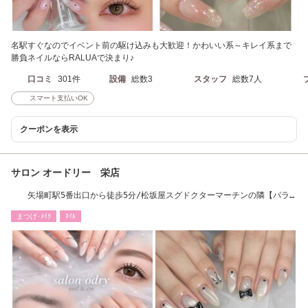
名駅すぐなのでイベント前の駆け込みも大歓迎！かわいい系～キレイ系まで
勝負ネイルならRALUAで決まり♪
口コミ
301件
設備
総数3
スタッフ
総数7人
スマート支払いOK
クーポンを表示
サロン オードリー 栄店
矢場町駅5番出口から徒歩5分/松坂屋スグドクターマーチンの隣【パラ
ジェル取扱店】
まつげ･ﾒｲｸ
ﾈｲﾙ