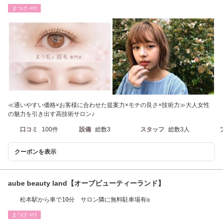
まつげ･ﾒｲｸ
≪通いやすい価格×お客様に合わせた提案力×モチの良さ×技術力≫大人女性
の魅力を引き出す高技術サロン♪
口コミ
100件
設備
総数3
スタッフ
総数3人
クーポンを表示
aube beauty land【オーブビューティーランド】
松本駅から車で10分 サロン隣に無料駐車場有◎
まつげ･ﾒｲｸ