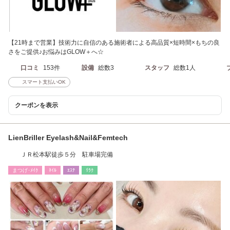
【21時まで営業】技術力に自信のある施術者による高品質×短時間×もちの良
さをご提供♪お悩みはGLOW＋へ☆
口コミ
153件
設備
総数3
スタッフ
総数1人
スマート支払いOK
クーポンを表示
LienBriller Eyelash&Nail&Femtech
ＪＲ松本駅徒歩５分 駐車場完備
まつげ･ﾒｲｸ
ﾈｲﾙ
ｴｽﾃ
ﾘﾗｸ