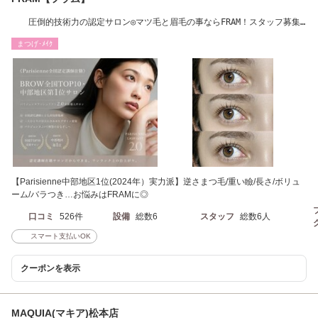
圧倒的技術力の認定サロン◎マツ毛と眉毛の事ならFRAM！スタッフ募集
中♪駐車場無料◎
まつげ･ﾒｲｸ
【Parisienne中部地区1位(2024年）実力派】逆さまつ毛/重い瞼/長さ/ボリュ
ーム/バラつき…お悩みはFRAMに◎
口コミ
526件
設備
総数6
スタッフ
総数6人
スマート支払いOK
クーポンを表示
MAQUIA(マキア)松本店