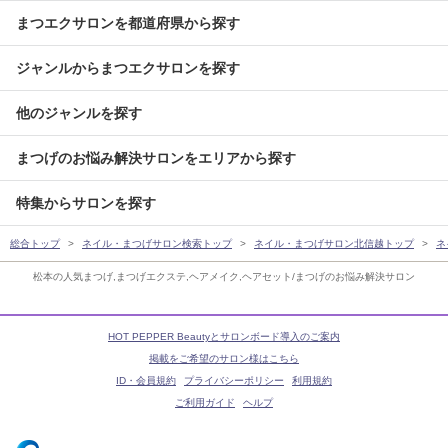
まつエクサロンを都道府県から探す
ジャンルからまつエクサロンを探す
他のジャンルを探す
まつげのお悩み解決サロンをエリアから探す
特集からサロンを探す
総合トップ
ネイル・まつげサロン検索トップ
ネイル・まつげサロン北信越トップ
ネ
松本の人気まつげ,まつげエクステ,ヘアメイク,ヘアセット/まつげのお悩み解決サロン
HOT PEPPER Beautyとサロンボード導入のご案内
掲載をご希望のサロン様はこちら
ID・会員規約
プライバシーポリシー
利用規約
ご利用ガイド
ヘルプ