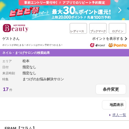
レディース
ブックマーク
ログイン
ゲストさん
ポイントを表示する
ポイントが1%たまる！
ポイントはサロン予約でつかえる！
ネイル・まつげサロンの検索結果
松本
エリア
指定なし
日付
指定なし
来店時刻
まつげのお悩み解決サロン
特集
17
条件変更
件
地図表示
求人一覧
FRAM【フラム】