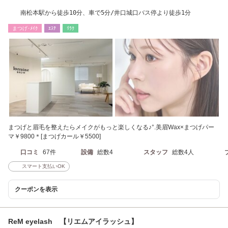
南松本駅から徒歩10分、車で5分/井口城口バス停より徒歩1分
まつげ･ﾒｲｸ
ｴｽﾃ
ﾘﾗｸ
まつげと眉毛を整えたらメイクがもっと楽しくなる♪°.美眉Wax×まつげパー
マ￥9800＊[まつげカール￥5500]
口コミ
67件
設備
総数4
スタッフ
総数4人
スマート支払いOK
クーポンを表示
ReM eyelash 【リエムアイラッシュ】