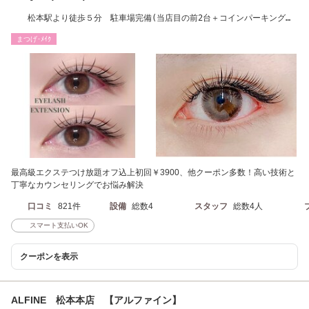
松本駅より徒歩５分 駐車場完備(当店目の前2台＋コインパーキング）
※駐車場割引有
まつげ･ﾒｲｸ
最高級エクステつけ放題オフ込上初回￥3900、他クーポン多数！高い技術と
丁寧なカウンセリングでお悩み解決
口コミ
821件
設備
総数4
スタッフ
総数4人
スマート支払いOK
クーポンを表示
ALFINE 松本本店 【アルファイン】