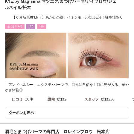
KYE.by Mag siina マツエク/まつげパーマ/アイブロウ/ジェ
ルネイル/松本
【６月新規OPEN！】あがたの森、イオンモール徒歩1分！駐車場あり
まつげ･ﾒｲｸ
ｴｽﾃ
ﾈｲﾙ
「アンドヘルシー」エクステ×パーマで、目元に自信を！目に光が入る、華や
かさ体験◎
口コミ
16件
設備
総数2
スタッフ
総数2人
クーポンを表示
眉毛とまつげパーマの専門店 ロレインブロウ 松本店