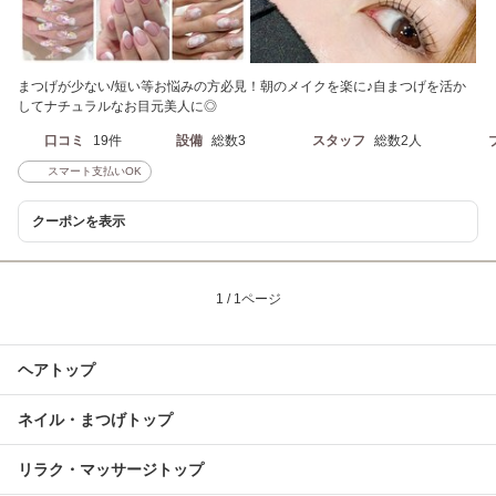
まつげが少ない/短い等お悩みの方必見！朝のメイクを楽に♪自まつげを活か
してナチュラルなお目元美人に◎
口コミ
19件
設備
総数3
スタッフ
総数2人
スマート支払いOK
クーポンを表示
1 / 1ページ
ヘアトップ
ネイル・まつげトップ
リラク・マッサージトップ