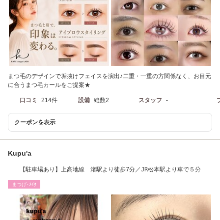
まつ毛のデザインで垢抜けフェイスを演出♪二重・一重の方関係なく、お目元
に合うまつ毛カールをご提案★
口コミ
214件
設備
総数2
スタッフ
-
クーポンを表示
Kupu'a
【駐車場あり】上高地線 渚駅より徒歩7分／JR松本駅より車で５分
まつげ･ﾒｲｸ