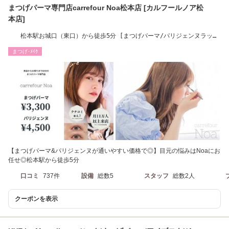
まつげパーマ専門店carrefour Noa松本店 [カルフールノア松
本店]
松本駅お城口（東口）から徒歩5分 [まつげパーマ/パリジェンヌラッシ
ュリフト]
まつげ･ﾒｲｸ
【まつげパーマ&パリジェンヌが通いやすい価格で◎】目元の悩みはNoaにお
任せ◎松本駅から徒歩5分
口コミ
737件
設備
総数5
スタッフ
総数2人
クーポンを表示