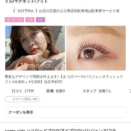
イル/マグネット/フット
【 当日予約◎ 】お店の正面の上土商店街駐車場は駐車券サービス有
まつげ･ﾒｲｸ
ﾈｲﾙ
ｴｽﾃ
豊富なデザインで理想を叶えます♪【まつげパーマ/パリジェンヌラッシュリ
フト￥6,600→￥5,500】当日予約可!
口コミ
175件
設備
総数9
スタッフ
総数7人
スマート支払いOK
クーポンを表示
como side ハリウッドブロウ/アイブロウ/パリジェンヌ/フラ