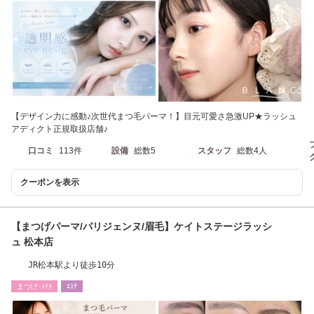
【デザイン力に感動♪次世代まつ毛パーマ！】目元可愛さ急激UP★ラッシュ
アディクト正規取扱店舗♪
口コミ
113件
設備
総数5
スタッフ
総数4人
クーポンを表示
【まつげパーマ/パリジェンヌ/眉毛】ケイトステージラッシ
ュ 松本店
JR松本駅より徒歩10分
まつげ･ﾒｲｸ
ｴｽﾃ