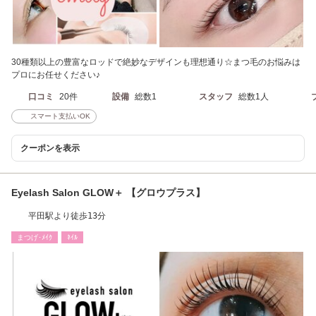
30種類以上の豊富なロッドで絶妙なデザインも理想通り☆まつ毛のお悩みは
プロにお任せください♪
口コミ
20件
設備
総数1
スタッフ
総数1人
スマート支払いOK
クーポンを表示
Eyelash Salon GLOW＋ 【グロウプラス】
平田駅より徒歩13分
まつげ･ﾒｲｸ
ﾈｲﾙ