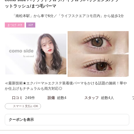
ットラッシュ/まつ毛パーマ
「南松本駅」から車で6分／「ライフスクエアコモ庄内」から徒歩1分
まつげ･ﾒｲｸ
ｴｽﾃ
≪最新技術★エクパーマ≫エクステ装着後パーマをかける話題の施術！華や
か仕上げもナチュラルも両方対応◎
口コミ
249件
設備
総数4
スタッフ
総数4人
スマート支払いOK
クーポンを表示