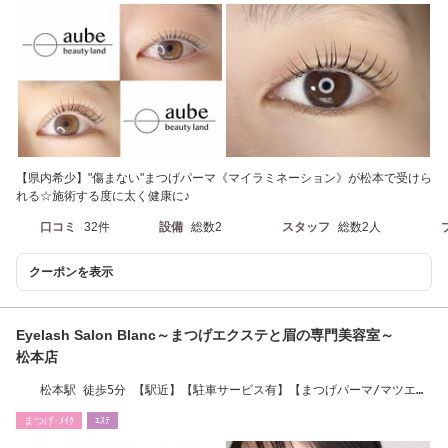
【県内希少】"傷まない"まつげパーマ《マイラミネーション》が松本で受けら
れる☆施術する度に太く健康に♪
口コミ
32件
設備
総数2
スタッフ
総数2人
クーポンを表示
Eyelash Salon Blanc～まつげエクステと眉の専門美容室～
松本店
松本駅 徒歩5分 【駅近】【駐車サービス有】【まつげパーマ/マツエ
ク/メンズ眉毛】
まつげ･ﾒｲｸ
ｴｽﾃ