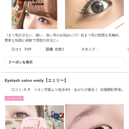
《まつ毛が少ない、細い、短い等のお悩みに◎》自まつ毛の状態を見極め、
豊富な知識と経験で理想の目元に♪
口コミ
34件
設備
総数3
スタッフ
-
クーポンを表示
Eyelash salon emily【エミリー】
口コミ☆4.9 イオン空庭より徒歩4分・あがたの森近く 店舗横駐車場あ
り
まつげ･ﾒｲｸ