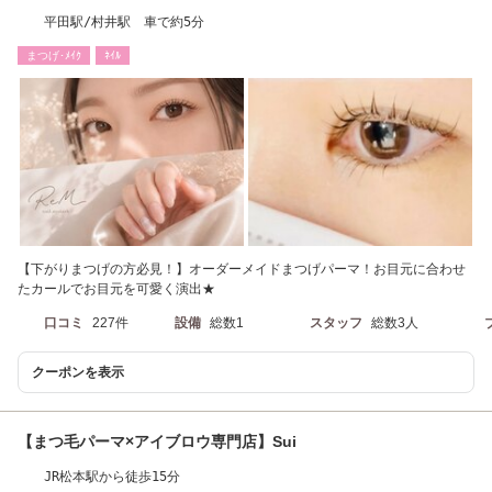
平田駅/村井駅 車で約5分
まつげ･ﾒｲｸ
ﾈｲﾙ
【下がりまつげの方必見！】オーダーメイドまつげパーマ！お目元に合わせ
たカールでお目元を可愛く演出★
口コミ
227件
設備
総数1
スタッフ
総数3人
クーポンを表示
【まつ毛パーマ×アイブロウ専門店】Sui
JR松本駅から徒歩15分