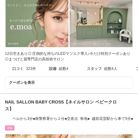
12日空きあり◎ 圧倒的な持ちのLEDマツエク導入♪今だけ特別クーポンあり
◎まつげと眉専門店の高技術サロン
口コミ
323件
設備
総数4
スタッフ
総数4人
クーポンを表示
NAIL SALLON BABY CROSS【ネイルサロン ベビークロ
ス】
ベルから3分◆南警察署から２分◆交差点 角地◆ 越前花堂駅から車で5分◆
ﾈｲﾙ