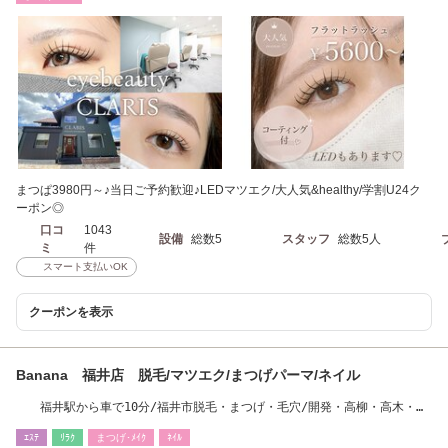
まつぱ3980円～♪当日ご予約歓迎♪LEDマツエク/大人気&healthy/学割U24ク
ーポン◎
口コ
1043
設備
総数5
スタッフ
総数5人
ミ
件
スマート支払いOK
クーポンを表示
Banana 福井店 脱毛/マツエク/まつげパーマ/ネイル
福井駅から車で10分/福井市脱毛・まつげ・毛穴/開発・高柳・高木・文
京・二の宮・松本
ｴｽﾃ
ﾘﾗｸ
まつげ･ﾒｲｸ
ﾈｲﾙ