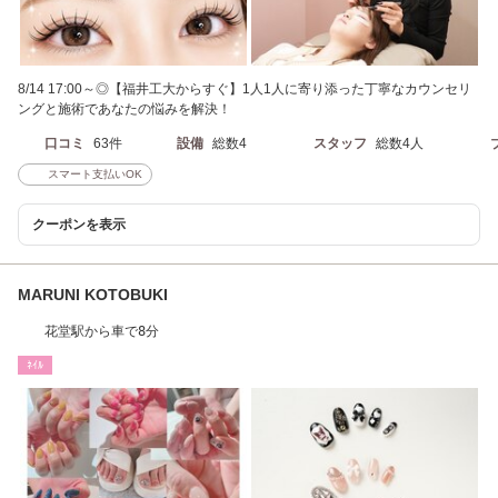
8/14 17:00～◎【福井工大からすぐ】1人1人に寄り添った丁寧なカウンセリ
ングと施術であなたの悩みを解決！
口コミ
63件
設備
総数4
スタッフ
総数4人
スマート支払いOK
クーポンを表示
MARUNI KOTOBUKI
花堂駅から車で8分
ﾈｲﾙ