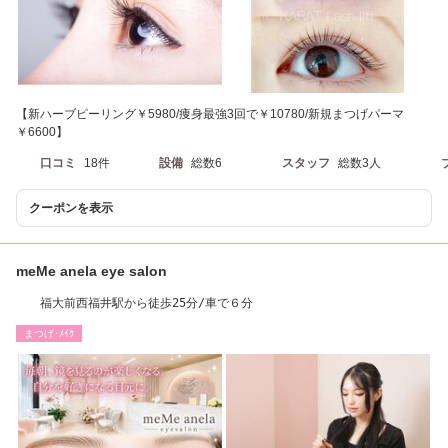
【新ハーブピーリング￥5980/痩身最強3回で￥10780/新規まつげパーマ
￥6600】
口コミ
18件
設備
総数6
スタッフ
総数3人
クーポンを表示
meMe anela eye salon
福大前西福井駅から徒歩25分/車で６分
まつげ･ﾒｲｸ