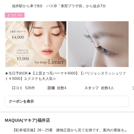
福井駅から車で8分 バス停「東部プラザ前」から徒歩7分
まつげ･ﾒｲｸ
★当日予約OK★【上質まつ毛パーマ￥4000】【パリジェンヌラッシュリフ
ト￥5000】エクステも大人気☆
口コミ
526件
設備
総数4
スタッフ
総数4人
クーポンを表示
MAQUIA(マキア)福井店
【駐車場完備】20～25番 建物正面から見て右側です。案内の看板をご