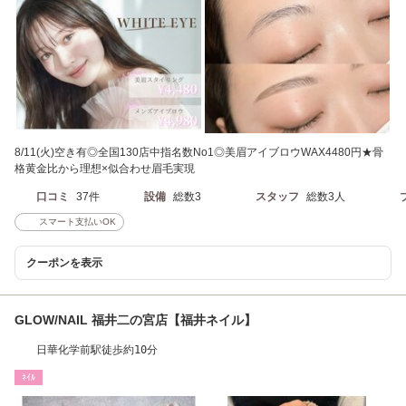
8/11(火)空き有◎全国130店中指名数No1◎美眉アイブロウWAX4480円★骨
格黄金比から理想×似合わせ眉毛実現
口コミ
37件
設備
総数3
スタッフ
総数3人
スマート支払いOK
クーポンを表示
GLOW/NAIL 福井二の宮店【福井ネイル】
日華化学前駅徒歩約10分
ﾈｲﾙ