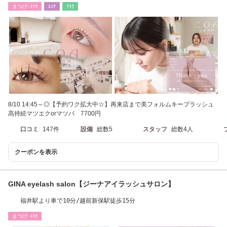
まつげ･ﾒｲｸ
ｴｽﾃ
ﾘﾗｸ
8/10 14:45～◎【予約ワク拡大中☆】再来店まで美フォルムキープラッシュ
高持続マツエクorマツパ 7700円
口コミ
147件
設備
総数5
スタッフ
総数4人
クーポンを表示
GINA eyelash salon【ジーナアイラッシュサロン】
福井駅より車で10分/越前新保駅徒歩15分
まつげ･ﾒｲｸ