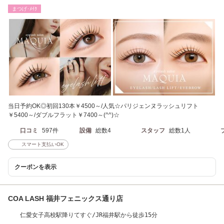
確認ください。
まつげ･ﾒｲｸ
当日予約OK◎初回130本￥4500～/人気☆パリジェンヌラッシュリフト
￥5400～/ダブルフラット￥7400～(^^)☆
口コミ
597件
設備
総数4
スタッフ
総数1人
スマート支払いOK
クーポンを表示
COA LASH 福井フェニックス通り店
仁愛女子高校駅降りてすぐ/JR福井駅から徒歩15分