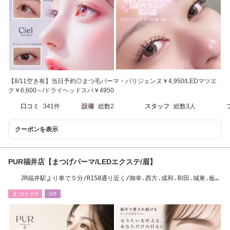
【8/11空き有】当日予約◎まつ毛パーマ・パリジェンヌ￥4,950/LEDマツエ
ク￥6,600～/ドライヘッドスパ￥4950
口コミ
341件
設備
総数2
スタッフ
総数3人
クーポンを表示
PUR福井店【まつげパーマ/LEDエクステ/眉】
JR福井駅より車で５分/R158通り近く/御幸.西方.成和.和田.城東.板
垣.木田/創業12年◎
まつげ･ﾒｲｸ
ｴｽﾃ