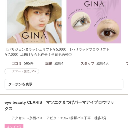
【パリジェンヌラッシュリフト￥5,000】【ハリウッドブロウリフト
￥7,000】垢抜けならお任せ！当日予約可◎
口コミ
565件
設備
総数4
スタッフ
総数4人
スマート支払いOK
クーポンを表示
eye beauty CLARIS マツエクまつげパーマアイブロウワッ
クス
アクセス →京福バス アピタ・エルパ前駅バス下車 徒歩3分
まつげ･ﾒｲｸ