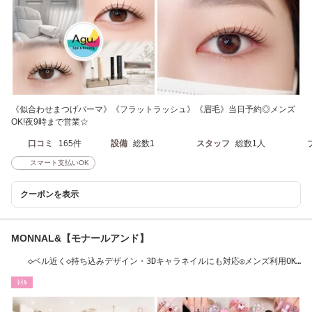
《似合わせまつげパーマ》《フラットラッシュ》《眉毛》当日予約◎メンズ
OK!夜9時まで営業☆
口コミ
165件
設備
総数1
スタッフ
総数1人
スマート支払いOK
クーポンを表示
MONNAL&【モナールアンド】
◇ベル近く◇持ち込みデザイン・3Dキャラネイルにも対応◎メンズ利用OK◆
ケアのみも可
ﾈｲﾙ