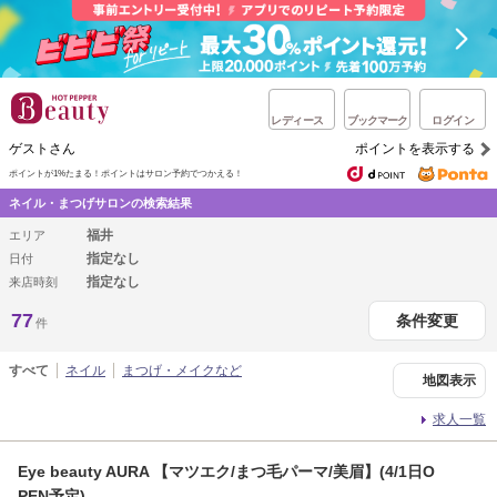
レディース
ブックマーク
ログイン
ゲストさん
ポイントを表示する
ポイントが1%たまる！
ポイントはサロン予約でつかえる！
ネイル・まつげサロンの検索結果
福井
エリア
指定なし
日付
指定なし
来店時刻
77
条件変更
件
すべて
ネイル
まつげ・メイクなど
地図表示
求人一覧
Eye beauty AURA 【マツエク/まつ毛パーマ/美眉】(4/1日O
PEN予定)