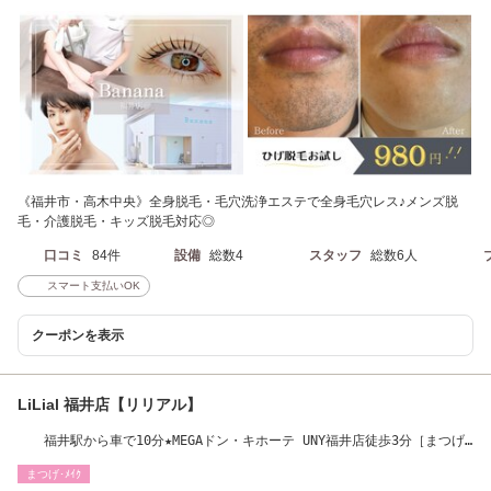
《福井市・高木中央》全身脱毛・毛穴洗浄エステで全身毛穴レス♪メンズ脱
毛・介護脱毛・キッズ脱毛対応◎
口コミ
84件
設備
総数4
スタッフ
総数6人
スマート支払いOK
クーポンを表示
LiLial 福井店【リリアル】
福井駅から車で10分★MEGAドン・キホーテ UNY福井店徒歩3分［まつげ
パーマ］
まつげ･ﾒｲｸ