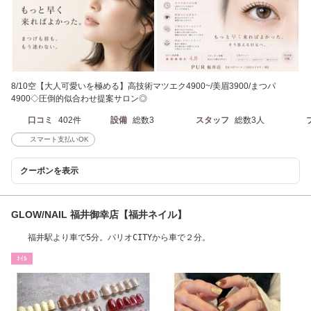
8/10空【大人可愛いを極める】高技術マツエク4900~/美眉3900/まつパ
4900◇圧倒的似合わせ提案サロン◎
口コミ
402件
設備
総数3
スタッフ
総数3人
スマート支払いOK
クーポンを表示
GLOW/NAIL 福井御幸店【福井ネイル】
福井駅より車で5分。パリオCITYから車で２分。
ﾈｲﾙ