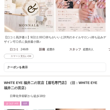
【口コミ高評価☆】9日11:00◎持ちがいいと評判のネイルサロン♪持ち込みデ
ザイン可◎爪に負担最小限♪
口コミ
246件
設備
総数6
スタッフ
総数8人
スマート支払いOK
クーポンを表示
WHITE EYE 福井二の宮店【眉毛専門店】（旧：WHITE EYE
福井二の宮店）
日華化学前駅から徒歩10分
まつげ･ﾒｲｸ
ｴｽﾃ