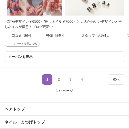
《定額デザイン￥6500～/推しネイル￥7000～》大人かわいいデザインと推
しネイルが得意！ブログ更新中
口コミ
86件
設備
総数4
スタッフ
総数4人
スマート支払いOK
クーポンを表示
1
2
3
4
次へ
1 / 4ページ
ヘアトップ
ネイル・まつげトップ