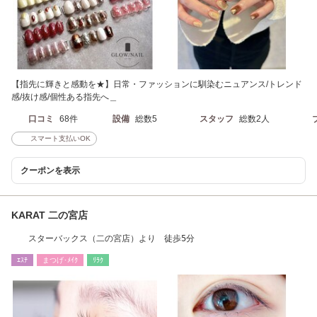
【指先に輝きと感動を★】日常・ファッションに馴染むニュアンス/トレンド
感/抜け感/個性ある指先へ＿
口コミ
68件
設備
総数5
スタッフ
総数2人
スマート支払いOK
クーポンを表示
KARAT 二の宮店
スターバックス（二の宮店）より 徒歩5分
ｴｽﾃ
まつげ･ﾒｲｸ
ﾘﾗｸ