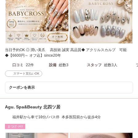
当日予約OK ◎ 潤い美爪 高技術 誠実 高品質◆ アクリルスカルプ 可能
◆【6600円～ オフ込】since20年
口コミ
22件
設備
総数3
スタッフ
総数3人
スマート支払いOK
クーポンを表示
Agu. Spa&Beauty 北四ツ居
福井駅から車で10分/バス停 本多医院前から徒歩4分
まつげ･ﾒｲｸ