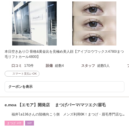
本日空きあり◎ 骨格&黄金比を見極め美人顔【アイブロウワックス4780/まつ
毛リフトカール4800】
口コミ
170件
設備
総数4
スタッフ
総数5人
スマート支払いOK
クーポンを表示
e.moa 【エモア】開発店 まつげパーマ/マツエク/眉毛
福井la136さんの陸橋向こう側 メンズ利用OK！まつげ・眉毛専門店な
らではの高技術！
まつげ･ﾒｲｸ
ｴｽﾃ