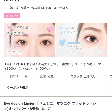
福井県 福井市 飯塚町13-106 ルーラルA
まつげ･ﾒｲｸ
★当日予約OK★東京発！都会女子が通う、実力派サロン☆まつ毛パーマ
￥3500／パリジェンヌ￥4500/♪♪♪
口コミ
46件
設備
総数3
スタッフ
総数3人
クーポンを表示
Eye design Limier 【リュミエ】マツエク(フラットラッシ
ュ)まつ毛パーマ&美眉 福井店