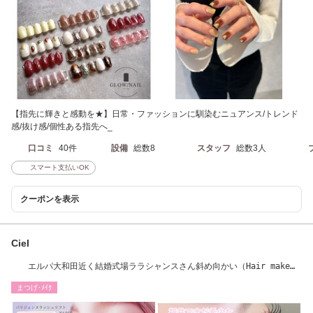
【指先に輝きと感動を★】日常・ファッションに馴染むニュアンス/トレンド
感/抜け感/個性ある指先へ_
口コミ
40件
設備
総数8
スタッフ
総数3人
スマート支払いOK
クーポンを表示
Ciel
エルパ大和田近く結婚式場ララシャンスさん斜め向かい（Hair make
NEXT店内)
まつげ･ﾒｲｸ