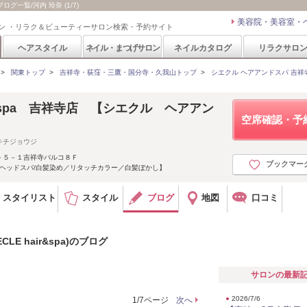
ブログ一覧/河内 玲奈 (1/7)
美容院・美容室・
ン ・リラク＆ビューティーサロン検索・予約サイト
ヘアスタイル
ネイル・まつげサロン
ネイルカタログ
リラクサロ
>
関東トップ
>
吉祥寺・荻窪・三鷹・国分寺・久我山トップ
>
シエクル ヘアアンドスパ 吉祥寺店(S
ir&spa 吉祥寺店 【シエクル ヘアアン
空席確認・予
キチジョウジ
－５－１吉祥寺パルコ８Ｆ
ブックマー
/ヘッドスパ/白髪染め／リタッチカラー／白髪ぼかし】
スタイリスト
スタイル
ブログ
地図
口コミ
E hair&spa)のブログ
サロンの最新
●
2026/7/6
1/7ページ
次へ