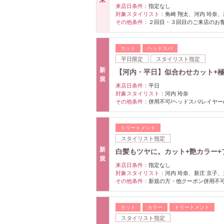
来店日条件：
指定なし
対象スタイリスト：
角崎 翔太、河内 玲奈、
その他条件：
２回目・３回目のご来店のお
カット
ヘッドスパ
平日限定
スタイリスト指定
新
【河内・平日】似合わせカット+極上
規
来店日条件：
平日
対象スタイリスト：
河内 玲奈
その他条件：
併用不可/ヘッドスパ/レイヤー
トリートメント
スタイリスト指定
新
白髪もツヤに。カット+艶カラー+プル
規
来店日条件：
指定なし
対象スタイリスト：
河内 玲奈、新庄 京子、
その他条件：
新規の方・他クーポン併用不可
カット
カラー
トリートメント
スタイリスト指定