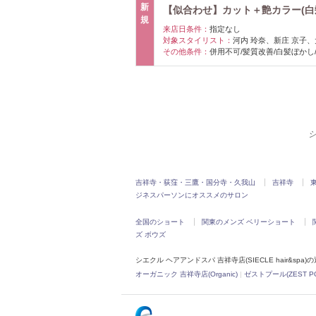
新
【似合わせ】カット＋艶カラー(白髪染
規
来店日条件：
指定なし
対象スタイリスト：
河内 玲奈、新庄 京子、
その他条件：
併用不可/髪質改善/白髪ぼかし
シ
吉祥寺・荻窪・三鷹・国分寺・久我山
吉祥寺
ジネスパーソンにオススメのサロン
全国のショート
関東のメンズ ベリーショート
ズ ボウズ
シエクル ヘアアンドスパ 吉祥寺店(SIECLE hair&spa
オーガニック 吉祥寺店(Organic)
|
ゼストプール(ZEST P