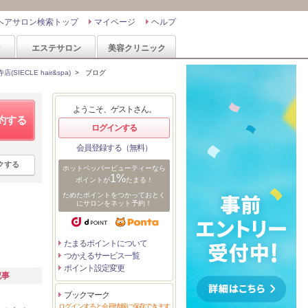
ヘアサロン検索トップ
マイページ
ヘルプ
ン
エステサロン
美容クリニック
IECLE hair&spa)
>
ブログ
ようこそ、ゲストさん。
約する
ログインする
会員登録する（無料）
クする
ホットペッパービューティーなら
1%
ポイントが
たまる！
ためたポイントをつかっておとく
にサロンをネット予約！
たまるポイントについて
つかえるサービス一覧
ポイント設定変更
記事
ブックマーク
ログインすると会員情報に保存できます