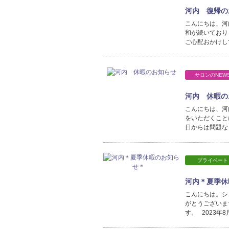
河内 復帰の
こんにちは、河
和が続いており
ご心配おかけし
サロンのNEW
河内 休暇の
こんにちは、河
をいただくことに
日からは問題な
プライベート
河内＊夏季
こんにちは。シ
がとうございま
す。 2023年