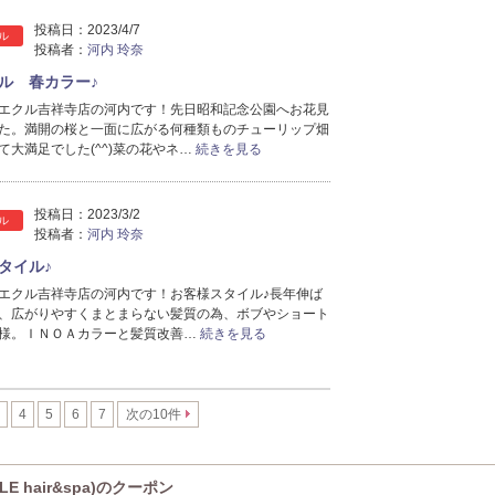
2023年11月分
（3）
投稿日：
2023/4/7
2023年8月分
（1）
ル
投稿者：
河内 玲奈
2023年7月分
（2）
ル 春カラー♪
2023年4月分
（1）
エクル吉祥寺店の河内です！先日昭和記念公園へお花見
2023年3月分
（1）
た。満開の桜と一面に広がる何種類ものチューリップ畑
2023年2月分
（1）
て大満足でした(^^)菜の花やネ…
続きを見る
2022年12月分
（2）
2022年10月分
（2）
2022年7月分
投稿日：
2023/3/2
（1）
ル
投稿者：
河内 玲奈
2022年6月分
（1）
2022年5月分
タイル♪
（2）
2022年3月分
（1）
エクル吉祥寺店の河内です！お客様スタイル♪長年伸ば
、広がりやすくまとまらない髪質の為、ボブやショート
2022年2月分
（1）
様。ＩＮＯＡカラーと髪質改善…
続きを見る
2022年1月分
（1）
2021年12月分
（2）
2021年11月分
（3）
4
5
6
7
次の10件
2021年10月分
（3）
2021年9月分
（3）
2021年8月分
（5）
 hair&spa)のクーポン
2021年7月分
（5）