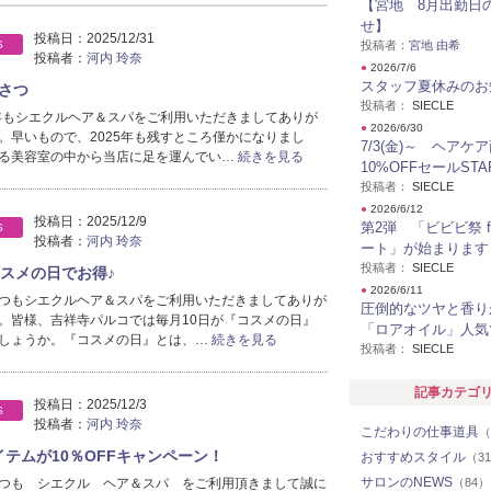
【宮地 8月出勤日
せ】
投稿日：
2025/12/31
S
投稿者：
宮地 由希
投稿者：
河内 玲奈
●
2026/7/6
スタッフ夏休みのお
さつ
投稿者：
SIECLE
5年もシエクルヘア＆スパをご利用いただきましてありが
●
2026/6/30
。早いもので、2025年も残すところ僅かになりまし
7/3(金)～ ヘアケ
る美容室の中から当店に足を運んでい…
続きを見る
10%OFFセールSTA
投稿者：
SIECLE
●
2026/6/12
投稿日：
2025/12/9
第2弾 「ビビビ祭 f
S
投稿者：
河内 玲奈
ート」が始まります
投稿者：
SIECLE
コスメの日でお得♪
●
2026/6/11
つもシエクルヘア＆スパをご利用いただきましてありが
圧倒的なツヤと香り
。皆様、吉祥寺パルコでは毎月10日が『コスメの日』
「ロアオイル」人気
しょうか。『コスメの日』とは、…
続きを見る
投稿者：
SIECLE
記事カテゴ
投稿日：
2025/12/3
S
投稿者：
河内 玲奈
こだわりの仕事道具
（
イテムが10％OFFキャンペーン！
おすすめスタイル
（3
サロンのNEWS
つも シエクル ヘア＆スパ をご利用頂きまして誠に
（84）