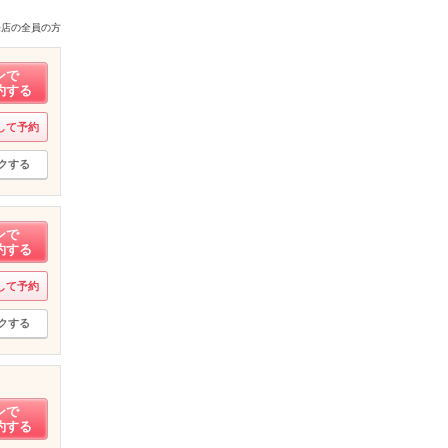
来店の全員の方
ンで
約する
して予約
クする
ンで
約する
して予約
クする
ンで
約する