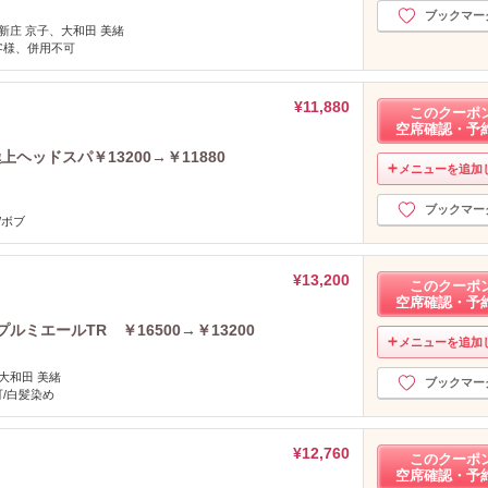
2019年10月分
（1）
ブックマー
新庄 京子、大和田 美緒
2019年8月分
（4）
客様、併用不可
2019年7月分
（2）
2019年6月分
（1）
¥11,880
2019年5月分
このクーポ
（4）
空席確認・予
2019年4月分
（4）
ヘッドスパ￥13200→￥11880
2019年3月分
（5）
メニューを追加
2019年2月分
（3）
ブックマー
2018年12月分
（2）
/ボブ
2018年10月分
（2）
2018年9月分
（1）
¥13,200
このクーポ
2018年8月分
（3）
空席確認・予
2018年7月分
（3）
ミエールTR ￥16500→￥13200
2018年6月分
（3）
メニューを追加
2018年5月分
（3）
大和田 美緒
ブックマー
2018年4月分
（2）
/白髪染め
2018年2月分
（1）
2017年11月分
（1）
¥12,760
このクーポ
2017年10月分
（2）
空席確認・予
2017年8月分
（2）