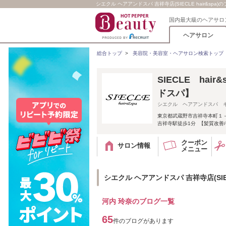
シエクル ヘアアンドスパ 吉祥寺店(SIECLE hair&spa)の
国内最大級のヘアサロ
ヘアサロン
総合トップ
>
美容院・美容室・ヘアサロン検索トップ
SIECLE ha
ドスパ】
シエクル ヘアアンドスパ 
東京都武蔵野市吉祥寺本町１
吉祥寺駅徒歩1分 【髪質改善
クーポン
サロン情報
メニュー
シエクル ヘアアンドスパ 吉祥寺店(SIECL
河内 玲奈のブログ一覧
65
件のブログがあります