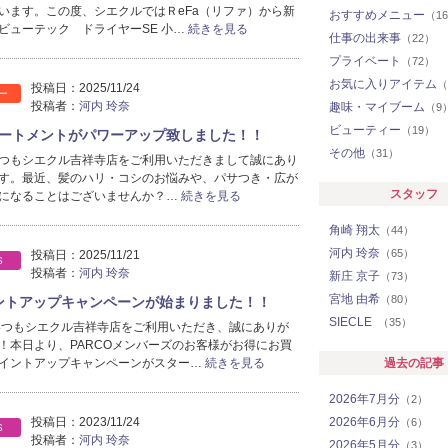
います。この度、シエクルではＲeFa（リファ）から新
おすすめメニュー
（1
ビューテック ドライヤーSE 小…
続きを見る
仕事の出来事
（22）
プライベート
（72）
お気に入りアイテム
（
投稿日：
2025/11/24
ー
投稿者：
河内 玲奈
趣味・マイブーム
（9
ビューティー
（19）
ートメントがパワーアップ致しました！！
その他
（31）
つもシエクル吉祥寺店をご利用いただきまして誠にあり
す。最近、髪のハリ・コシのお悩みや、パサつき・広が
スタッフ
になることはございませんか？…
続きを見る
角崎 翔太
（44）
河内 玲奈
（65）
投稿日：
2025/11/21
S
投稿者：
河内 玲奈
新庄 京子
（73）
宮地 由希
（80）
イントアップキャンペーンが始まりました！！
SIECLE
（35）
いつもシエクル吉祥寺店をご利用いただき、誠にありが
！本日より、PARCOメンバーズのお客様がお得にお買
イントアップキャンペーンがスター…
続きを見る
過去の記事
2026年7月分
（2）
投稿日：
2023/11/24
2026年6月分
（6）
S
投稿者：
河内 玲奈
2026年5月分
（3）