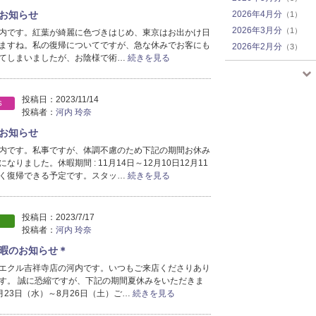
お知らせ
2026年4月分
（1）
2026年3月分
（1）
内です。紅葉が綺麗に色づきはじめ、東京はお出かけ日
ますね。私の復帰についてですが、急な休みでお客にも
2026年2月分
（3）
てしまいましたが、お陰様で術…
続きを見る
2026年1月分
（6）
2025年12月分
（4）
2025年11月分
（3）
投稿日：
2023/11/14
S
2025年9月分
投稿者：
河内 玲奈
（2）
2025年8月分
（1）
お知らせ
2025年7月分
（2）
内です。私事ですが、体調不慮のため下記の期間お休み
2025年6月分
（2）
なりました。休暇期間 : 11月14日～12月10日12月11
く復帰できる予定です。スタッ…
続きを見る
2025年4月分
（2）
2025年2月分
（1）
2024年8月分
（1）
投稿日：
2023/7/17
2024年7月分
（2）
投稿者：
河内 玲奈
2024年5月分
（1）
休暇のお知らせ＊
2024年3月分
（1）
エクル吉祥寺店の河内です。いつもご来店くださりあり
2024年2月分
（3）
す。 誠に恐縮ですが、下記の期間夏休みをいただきま
2024年1月分
（2）
8月23日（水）～8月26日（土）ご…
続きを見る
2023年12月分
（2）