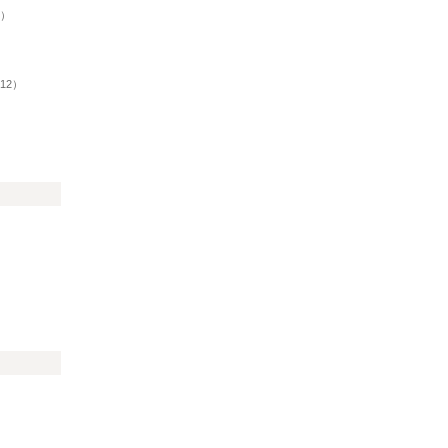
6）
12）
）