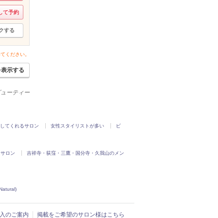
して予約
クする
いてください。
を表示する
ービューティー
してくれるサロン
女性スタイリストが多い
ビ
るサロン
吉祥寺・荻窪・三鷹・国分寺・久我山のメン
ural)
ド導入のご案内
掲載をご希望のサロン様はこちら