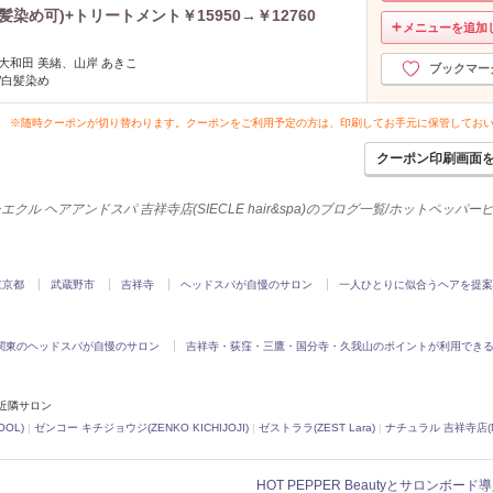
め可)+トリートメント￥15950→￥12760
2017年7月分
（2）
メニューを追加
2017年6月分
（1）
大和田 美緒、山岸 あきこ
ブックマー
2017年5月分
（1）
/白髪染め
2016年12月分
（1）
※随時クーポンが切り替わります。クーポンをご利用予定の方は、印刷してお手元に保管してお
2016年7月分
（1）
2016年6月分
（1）
クーポン印刷画面
2015年12月分
（2）
2015年11月分
（5）
エクル ヘアアンドスパ 吉祥寺店(SIECLE hair&spa)のブログ一覧/ホットペッパ
2015年10月分
（5）
2015年8月分
（3）
2015年7月分
（1）
東京都
武蔵野市
吉祥寺
ヘッドスパが自慢のサロン
一人ひとりに似合うヘアを提案
2015年5月分
（1）
2015年4月分
（2）
関東のヘッドスパが自慢のサロン
吉祥寺・荻窪・三鷹・国分寺・久我山のポイントが利用でき
2015年3月分
（1）
2014年12月分
（1）
2014年9月分
（1）
)の近隣サロン
OOL)
|
ゼンコー キチジョウジ(ZENKO KICHIJOJI)
|
ゼストララ(ZEST Lara)
2014年8月分
|
ナチュラル 吉祥寺店(Nat
（5）
2014年7月分
（7）
2014年6月分
（7）
HOT PEPPER Beautyとサロンボー