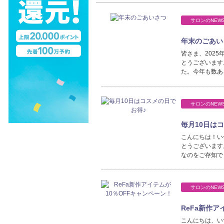
サロンのNEW
年末のごあい
皆さま、202
とうございます
た。今年も数あ
サロンのNEW
毎月10日は
こんにちは！い
とうございます
なのをご存知で
サロンのNEW
ReFa新作ア
こんにちは、い