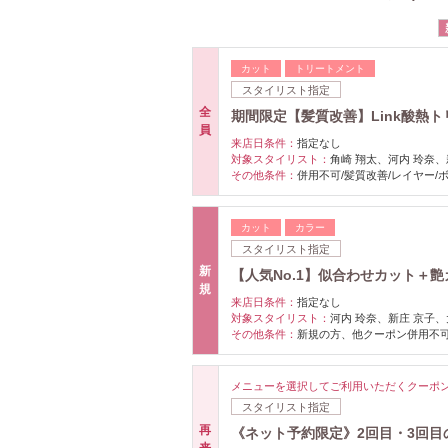
カット
トリートメント
スタイリスト指定
全
期間限定【髪質改善】Link酸熱トリ
員
来店日条件：
指定なし
対象スタイリスト：
角崎 翔太、河内 玲奈、
その他条件：
併用不可/髪質改善/レイヤー/
カット
カラー
スタイリスト指定
新
【人気No.1】似合わせカット＋艶カ
規
来店日条件：
指定なし
対象スタイリスト：
河内 玲奈、新庄 京子、
その他条件：
新規の方、他クーポン併用不可
メニューを選択してご利用いただくクーポ
スタイリスト指定
再
《ネット予約限定》2回目・3回目
来