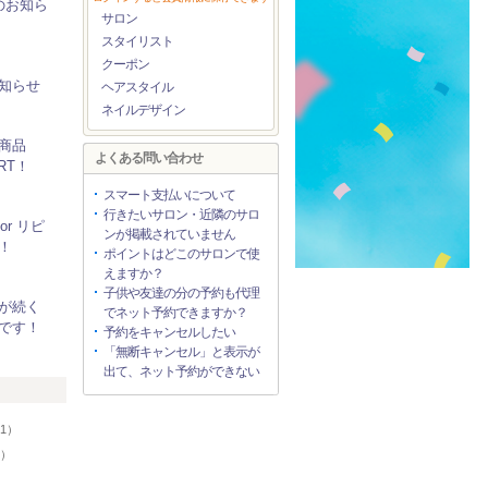
のお知ら
サロン
スタイリスト
クーポン
知らせ
ヘアスタイル
ネイルデザイン
ア商品
よくある問い合わせ
RT！
スマート支払いについて
行きたいサロン・近隣のサロ
or リピ
ンが掲載されていません
！
ポイントはどこのサロンで使
えますか？
子供や友達の分の予約も代理
が続く
でネット予約できますか？
です！
予約をキャンセルしたい
「無断キャンセル」と表示が
出て、ネット予約ができない
リ
1）
1）