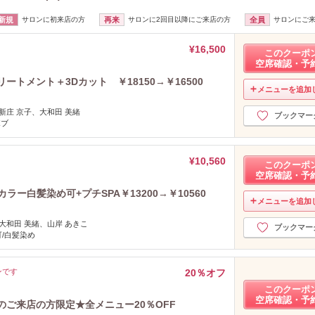
2021年6月分
（6）
新規
サロンに初来店の方
再来
サロンに2回目以降にご来店の方
全員
サロンにご
2021年5月分
（2）
2021年4月分
（6）
¥16,500
このクーポ
2021年3月分
空席確認・予
（5）
2021年2月分
（2）
ートメント＋3Dカット ￥18150→￥16500
メニューを追加
2021年1月分
（2）
2020年12月分
新庄 京子、大和田 美緒
（3）
ブックマー
ボブ
2020年11月分
（6）
2020年10月分
（3）
¥10,560
2020年9月分
（6）
このクーポ
空席確認・予
2020年8月分
（5）
ラー白髪染め可+プチSPA￥13200→￥10560
2020年7月分
（2）
メニューを追加
2020年6月分
（1）
大和田 美緒、山岸 あきこ
2020年5月分
（2）
ブックマー
/白髪染め
2020年4月分
（4）
2020年3月分
（4）
ンです
20％オフ
2020年2月分
（1）
このクーポ
2020年1月分
（1）
空席確認・予
のご来店の方限定★全メニュー20％OFF
2019年12月分
（1）