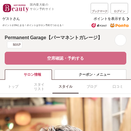
国内最大級の
サロン予約サイト
ブックマーク
ログイン
ゲストさん
ポイントを表示する
ポイントが1%たまる！
ポイントはサロン予約でつかえる！
Permanent Garage【パーマネントガレージ】
MAP
空席確認・予約する
クーポン・メニュー
サロン情報
スタイ
トップ
スタイル
ブログ
口コミ
リスト