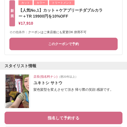
カット
カラー
トリートメント
【人気No,1】カット＋ケアブリーチダブルカラ
新
規
ー＋TR 19900円を10%OFF
¥17,910
その他条件：
クーポンはご来店後にも変更OK 併用不可
このクーポンで予約
スタイリスト情報
店長(指名料ナシ)
（歴20年以上）
ユキトシ サトウ
髪色髪型を変えさせて頂き 帰り際の笑顔 感謝です。
指名して予約する