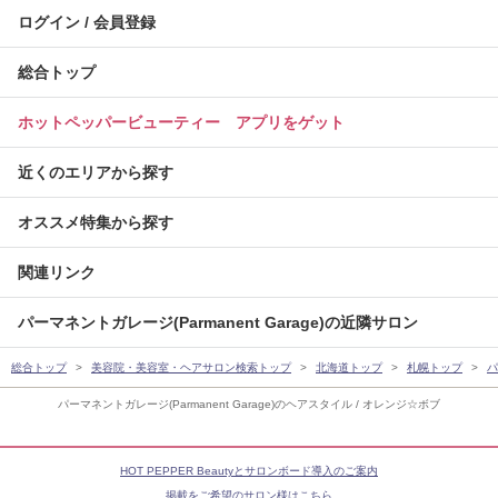
ログイン / 会員登録
総合トップ
ホットペッパービューティー アプリをゲット
近くのエリアから探す
オススメ特集から探す
関連リンク
パーマネントガレージ(Parmanent Garage)の近隣サロン
総合トップ
美容院・美容室・ヘアサロン検索トップ
北海道トップ
札幌トップ
パ
パーマネントガレージ(Parmanent Garage)のヘアスタイル / オレンジ☆ボブ
HOT PEPPER Beautyとサロンボード導入のご案内
掲載をご希望のサロン様はこちら