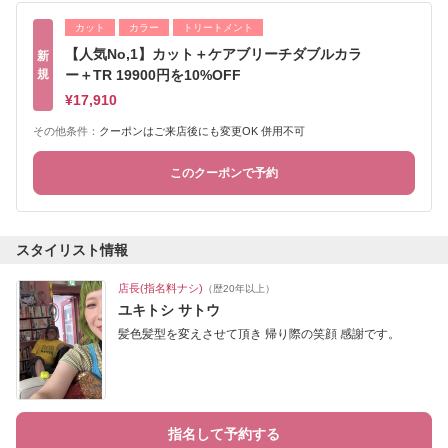
カット
カラー
トリートメント
【人気No,1】カット＋ケアブリーチダブルカラ
新
規
ー＋TR 19900円を10%OFF
¥17,910
その他条件：
クーポンはご来店後にも変更OK 併用不可
このクーポンで予約
スタイリスト情報
店長(指名料ナシ)
（歴20年以上）
ユキトシ サトウ
髪色髪型を変えさせて頂き 帰り際の笑顔 感謝です。
指名して予約する