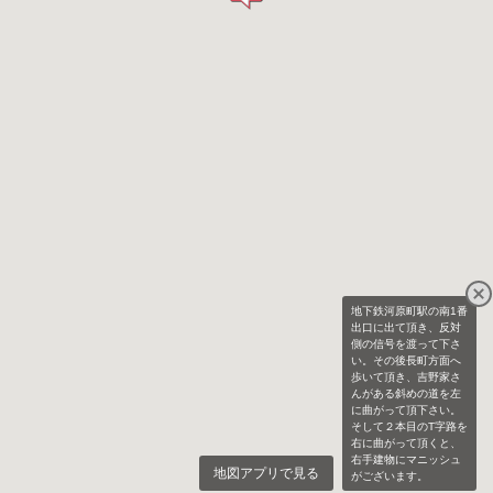
地下鉄河原町駅の南1番
出口に出て頂き、反対
側の信号を渡って下さ
い。その後長町方面へ
歩いて頂き、吉野家さ
んがある斜めの道を左
に曲がって頂下さい。
そして２本目のT字路を
右に曲がって頂くと、
右手建物にマニッシュ
地図アプリで見る
がございます。