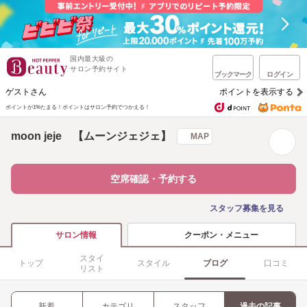
国内最大級の
サロン予約サイト
ブックマーク
ログイン
ゲストさん
ポイントを表示する
ポイントが1%たまる！
ポイントはサロン予約でつかえる！
moon jeje 【ムーンジェジェ】
MAP
空席確認・予約する
スタッフ募集を見る
クーポン・メニュー
サロン情報
スタイ
トップ
スタイル
ブログ
口コミ
リスト
新着
カテゴリ
スタッフ
過去の記事