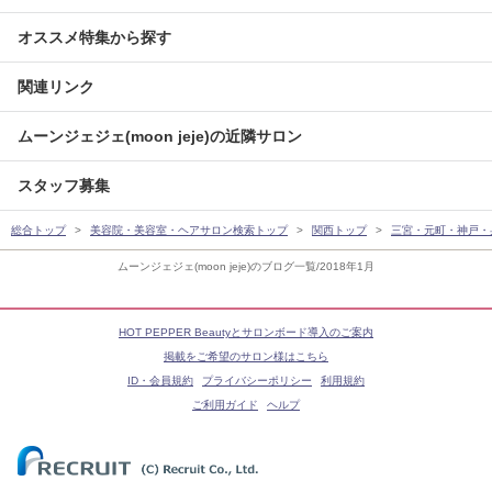
オススメ特集から探す
関連リンク
ムーンジェジェ(moon jeje)の近隣サロン
スタッフ募集
総合トップ
美容院・美容室・ヘアサロン検索トップ
関西トップ
三宮・元町・神戸・
ムーンジェジェ(moon jeje)のブログ一覧/2018年1月
HOT PEPPER Beautyとサロンボード導入のご案内
掲載をご希望のサロン様はこちら
ID・会員規約
プライバシーポリシー
利用規約
ご利用ガイド
ヘルプ