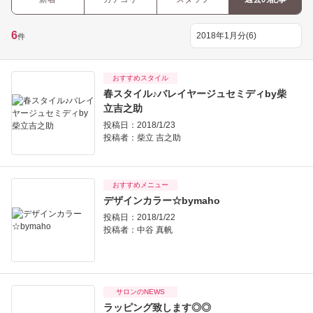
6
件
おすすめスタイル
春スタイル♪バレイヤージュセミディby柴
立吉之助
投稿日：2018/1/23
投稿者：
柴立 吉之助
おすすめメニュー
デザインカラー☆bymaho
投稿日：2018/1/22
投稿者：
中谷 真帆
サロンのNEWS
ラッピング致します◎◎