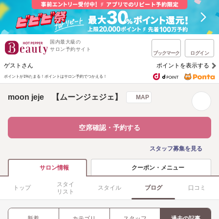
国内最大級の
サロン予約サイト
ブックマーク
ログイン
ゲストさん
ポイントを表示する
ポイントが1%たまる！
ポイントはサロン予約でつかえる！
moon jeje 【ムーンジェジェ】
MAP
空席確認・予約する
スタッフ募集を見る
クーポン・メニュー
サロン情報
スタイ
トップ
スタイル
ブログ
口コミ
リスト
新着
カテゴリ
スタッフ
過去の記事