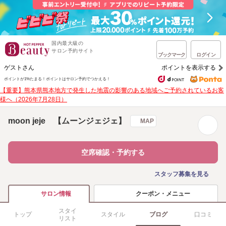
国内最大級の
サロン予約サイト
ブックマーク
ログイン
ゲストさん
ポイントを表示する
ポイントが1%たまる！
ポイントはサロン予約でつかえる！
【重要】熊本県熊本地方で発生した地震の影響のある地域へご予約されているお客
様へ（2026年7月28日）
moon jeje 【ムーンジェジェ】
MAP
空席確認・予約する
スタッフ募集を見る
クーポン・メニュー
サロン情報
スタイ
トップ
スタイル
ブログ
口コミ
リスト