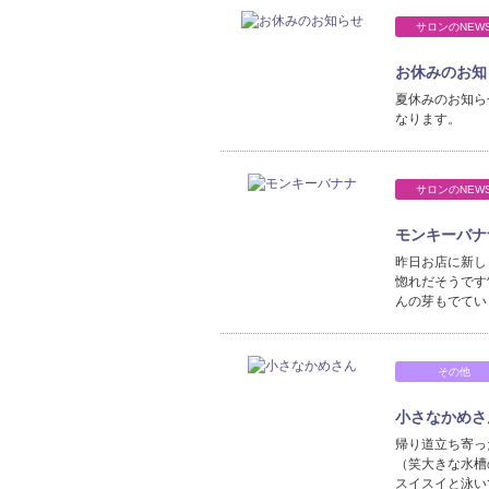
サロンのNEW
お休みのお知
夏休みのお知ら
なります。
サロンのNEW
モンキーバナ
昨日お店に新し
惚れだそうです
んの芽もでてい
その他
小さなかめさ
帰り道立ち寄っ
（笑大きな水槽
スイスイと泳い