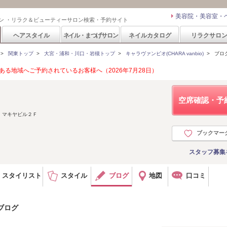
美容院・美容室・
ン ・リラク＆ビューティーサロン検索・予約サイト
ヘアスタイル
ネイル・まつげサロン
ネイルカタログ
リラクサロ
>
関東トップ
>
大宮・浦和・川口・岩槻トップ
>
キャラヴァンビオ(CHARA vanbio)
>
ブロ
る地域へご予約されているお客様へ（2026年7月28日）
空席確認・予
 マキヤビル２Ｆ
ブックマー
スタッフ募集
スタイリスト
スタイル
ブログ
地図
口コミ
のブログ