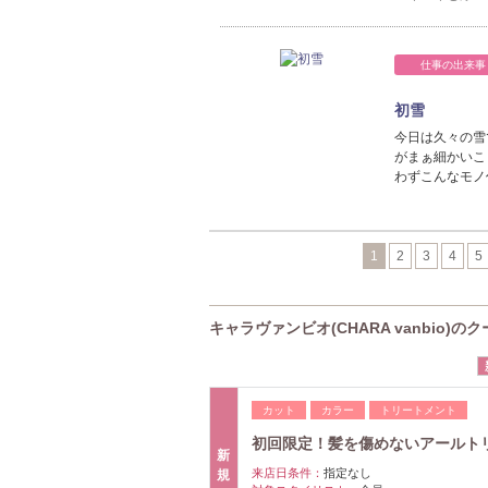
仕事の出来事
初雪
今日は久々の雪
がまぁ細かいこ
わずこんなモノ
1
2
3
4
5
キャラヴァンビオ(CHARA vanbio)の
カット
カラー
トリートメント
初回限定！髪を傷めないアールト
新
来店日条件：
指定なし
規