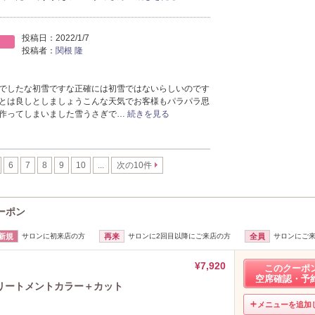
投稿日：
2022/1/7
投稿者：
関根 隆
でしたな初雪ですな正確には初雪ではないらしいのです
とは良しとしましょうこんな天気でお客様もパラパラ思
作ってしまいました雪うさぎで…
続きを見る
6
7
8
9
10
...
次の10件
クーポン
新規
サロンに初来店の方
再来
サロンに2回目以降にご来店の方
全員
サロンにご
¥7,920
このクーポ
空席確認・予
リートメントカラー＋カット
メニューを追加