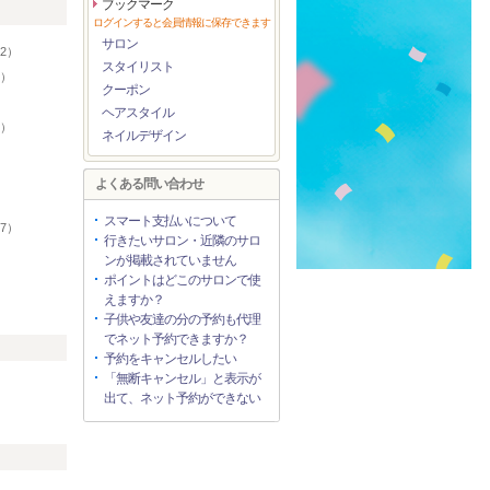
ブックマーク
リ
ログインすると会員情報に保存できます
サロン
2）
スタイリスト
5）
クーポン
ヘアスタイル
5）
ネイルデザイン
よくある問い合わせ
スマート支払いについて
7）
行きたいサロン・近隣のサロ
）
ンが掲載されていません
ポイントはどこのサロンで使
えますか？
子供や友達の分の予約も代理
でネット予約できますか？
予約をキャンセルしたい
「無断キャンセル」と表示が
出て、ネット予約ができない