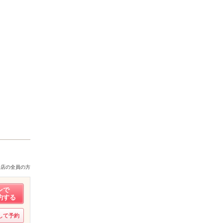
来店の全員の方
ンで
約する
して予約