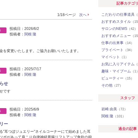
記事カテゴ
こだわりの仕事道具
1/18ページ
次へ
（
おすすめスタイル
（1
投稿日：
2026/6/2
サロンのNEWS
（42）
S
投稿者：
関根 隆
おすすめメニュー
（1
仕事の出来事
（14）
プライベート
（34）
金を変更いたします。ご協力お願いいたします。
マイペット
（1）
お気に入りアイテム
（
投稿日：
2025/7/17
S
趣味・マイブーム
（1
投稿者：
関根 隆
ビューティー
（15）
らせ
その他
（27）
せです
スタッフ
岩崎 由美
投稿日：
2025/6/9
（72）
S
投稿者：
関根 隆
関根 隆
（101）
リー
過去の記事
る”耳つぼジュエリー”ネイルコーナーにて始めました耳
ツボがあって肩こり自律神経胃腸リフトアップ食欲の抑