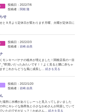
2020年11月分
投稿日：
2022/7/6
（10）
S
投稿者：
関根 隆
2020年10月分
（14）
2020年9月分
らせ
（10）
2020年8月分
（11）
せと９月より定休日が変わります月曜、火曜が定休日に
2020年7月分
（12）
2020年6月分
（15）
2020年5月分
（15）
投稿日：
2022/2/3
S
2020年4月分
（14）
投稿者：
岩崎 由美
2020年3月分
（18）
ナ
2020年2月分
（2）
くモンキーバナナの植木が増えました！関根店長の一目
^_^即買いだったみたいです！！よく見ると隣に赤ちゃ
ますこれからどうな風に成長し…
続きを見る
投稿日：
2022/1/20
投稿者：
岩崎 由美
ん
た場所に水槽がありじぃーっと見入ってしまいました
の中にキレイな熱帯魚と小さなかめさんが同居していて
でいたのですがえっ？！かめさん…
続きを見る