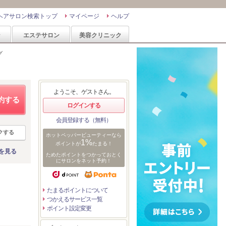
ヘアサロン検索トップ
マイページ
ヘルプ
ン
エステサロン
美容クリニック
グ
ようこそ、ゲストさん。
約する
ログインする
会員登録する（無料）
クする
ホットペッパービューティーなら
1%
ポイントが
たまる！
を見る
ためたポイントをつかっておとく
にサロンをネット予約！
たまるポイントについて
つかえるサービス一覧
ポイント設定変更