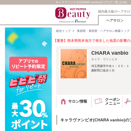
キャラヴァンビオ(CHARA vanbio)のブログ一覧 (1/18)
国内最大級のヘアサロ
ヘアサロン
総合トップ
>
美容院・美容室・ヘアサロン検索トップ
【重要】熊本県熊本地方で発生した地震の影響のあ
CHARA vanbio
キャラ ヴァンビオ
埼玉県蕨市中央１－２５－１
蕨駅西口徒歩１分
クーポン
サロン情報
メニュー
キャラヴァンビオ(CHARA vanbio)