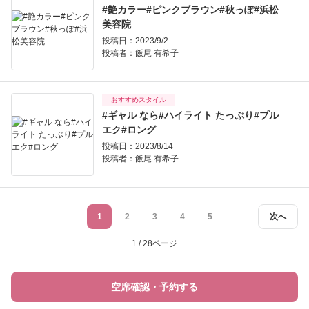
#艶カラー#ピンクブラウン#秋っぽ#浜松
美容院
投稿日：2023/9/2
投稿者：
飯尾 有希子
おすすめスタイル
#ギャル なら#ハイライト たっぷり#プル
エク#ロング
投稿日：2023/8/14
投稿者：
飯尾 有希子
1
2
3
4
5
次へ
1 / 28ページ
空席確認・予約する