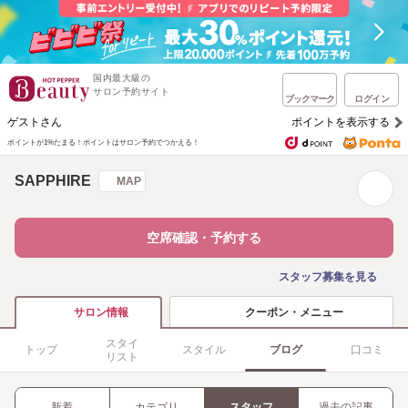
国内最大級の
サロン予約サイト
ブックマーク
ログイン
ゲストさん
ポイントを表示する
ポイントが1%たまる！
ポイントはサロン予約でつかえる！
SAPPHIRE
MAP
空席確認・予約する
スタッフ募集を見る
クーポン・メニュー
サロン情報
スタイ
トップ
スタイル
ブログ
口コミ
リスト
新着
カテゴリ
スタッフ
過去の記事