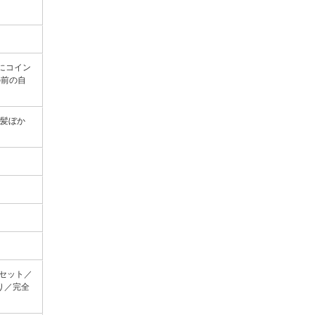
にコイン
の前の自
白髪ぼか
セット／
り／完全