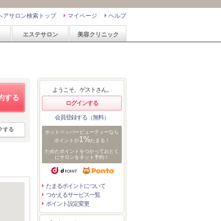
ヘアサロン検索トップ
マイページ
ヘルプ
ン
エステサロン
美容クリニック
ようこそ、ゲストさん。
約する
ログインする
会員登録する（無料）
クする
ホットペッパービューティーなら
1%
ポイントが
たまる！
ためたポイントをつかっておとく
にサロンをネット予約！
たまるポイントについて
つかえるサービス一覧
ポイント設定変更