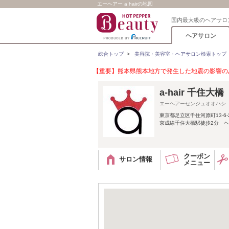
エーヘアー a hairの地図
国内最大級のヘアサロ
ヘアサロン
総合トップ
>
美容院・美容室・ヘアサロン検索トップ
【重要】熊本県熊本地方で発生した地震の影響のあ
a-hair 千住大橋
エーヘアーセンジュオオハシ
東京都足立区千住河原町13-6-2
京成線千住大橋駅徒歩2分 ヘ
クーポン
サロン情報
メニュー