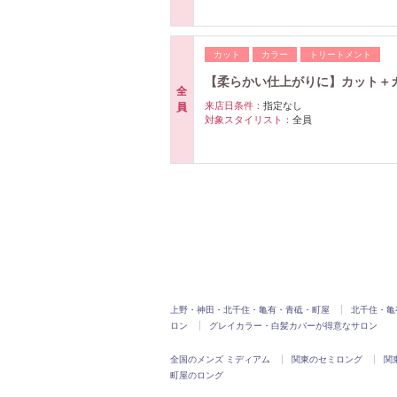
カット
カラー
トリートメント
【柔らかい仕上がりに】カット＋カ
全
来店日条件：
指定なし
員
対象スタイリスト：
全員
上野・神田・北千住・亀有・青砥・町屋
北千住・亀
ロン
グレイカラー・白髪カバーが得意なサロン
全国のメンズ ミディアム
関東のセミロング
関
町屋のロング