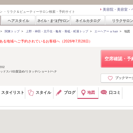
美容院・美容室・
ン ・リラク＆ビューティーサロン検索・予約サイト
ヘアスタイル
ネイル・まつげサロン
ネイルカタログ
リラクサロ
>
関東トップ
>
上野・神田・北千住・亀有・青砥・町屋トップ
>
エーヘアー a hair
>
地図
る地域へご予約されているお客様へ（2026年7月28日）
空席確認・予
02
ッドスパ/白髪染め/リタッチ/ショート/ヘナ
ブックマー
スタイリスト
スタイル
ブログ
地図
口コミ