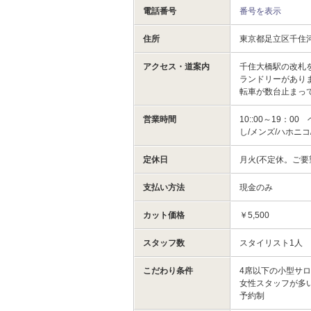
電話番号
番号を表示
住所
東京都足立区千住河原
アクセス・道案内
千住大橋駅の改札
ランドリーがあり
転車が数台止まっ
営業時間
10::00～19：
し/メンズ/ハホニ
定休日
月火(不定休。ご
支払い方法
現金のみ
カット価格
￥5,500
スタッフ数
スタイリスト1人
こだわり条件
4席以下の小型サ
女性スタッフが多
予約制