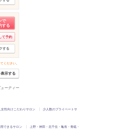
ンで
約する
して予約
クする
いてください。
を表示する
ービューティー
人女性向けこだわりサロン
少人数のプライベートサ
利用できるサロン
上野・神田・北千住・亀有・青砥・