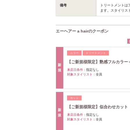
備考
トリートメントは
ます。スタイリス
エーヘアー a hairのクーポン
カラー
トリートメント
【ご新規様限定】艶感フルカラー＋
新
来店日条件：
指定なし
規
対象スタイリスト：
全員
カット
【ご新規様限定】似合わせカット ￥
新
来店日条件：
指定なし
規
対象スタイリスト：
全員