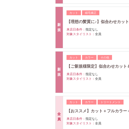
カット
縮毛矯正
【理想の髪質に♪】似合わせカット＋
新
来店日条件：
指定なし
規
対象スタイリスト：
全員
カット
カラー
その他
【ご新規様限定】似合わせカット＆
新
来店日条件：
指定なし
規
対象スタイリスト：
全員
カット
カラー
トリートメント
【おススメ】カット＋フルカラー＋
全
来店日条件：
指定なし
員
対象スタイリスト：
全員