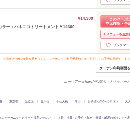
¥14,300
このクーポ
空席確認・予
ラー＋ハホニコトリートメント￥14300
メニューを追加
ブックマー
※随時クーポンが切り替わります。クーポンをご利用予定の方は、印刷してお手元に保管してお
クーポン印刷画面
エーヘアー a hairの地図/ホットペッパ
有
東京都
足立区
北千住
千住大橋
牛田
お子様同伴OKのサロン
大
東のオーガニックカラーが得意なサロン
上野・神田・北千住・亀有・青砥・町屋のポイントが