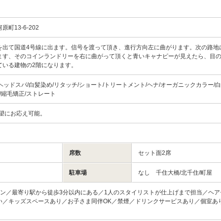
町13-6-202
を出て国道4号線に出ます。信号を渡って頂き、進行方向左に曲がります。次の路地
ます、そのコインランドリーを右に曲がって頂くと青いキャナピーが見えたら、目
ている建物の2階になります。
00 ヘッドスパ/白髪染め/リタッチ/ショート/トリートメント/ヘナ/オーガニックカラー/
コ/縮毛矯正/ストレート
要望にお応え可能。
席数
セット面2席
駐車場
なし 千住大橋/北千住/町屋
ロン／最寄り駅から徒歩3分以内にある／1人のスタイリストが仕上げまで担当／ヘア
い／キッズスペースあり／お子さま同伴OK／禁煙／ドリンクサービスあり／個室あ