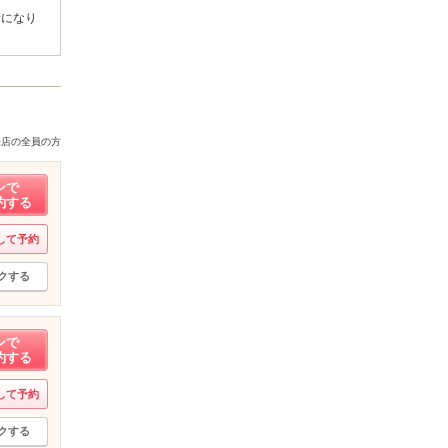
術になり
来店の全員の方
ンで
約する
して予約
クする
ンで
約する
して予約
クする