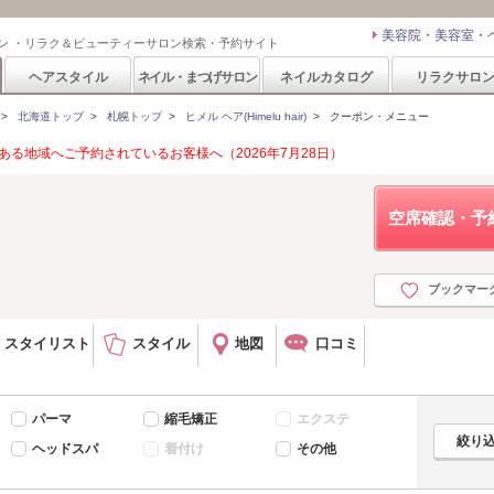
美容院・美容室・
ン ・リラク＆ビューティーサロン検索・予約サイト
ヘアスタイル
ネイル・まつげサロン
ネイルカタログ
リラクサロ
>
北海道トップ
>
札幌トップ
>
ヒメル ヘア(Himelu hair)
>
クーポン・メニュー
る地域へご予約されているお客様へ（2026年7月28日）
空席確認・予
ブックマー
スタイリスト
スタイル
地図
口コミ
パーマ
縮毛矯正
エクステ
ヘッドスパ
着付け
その他