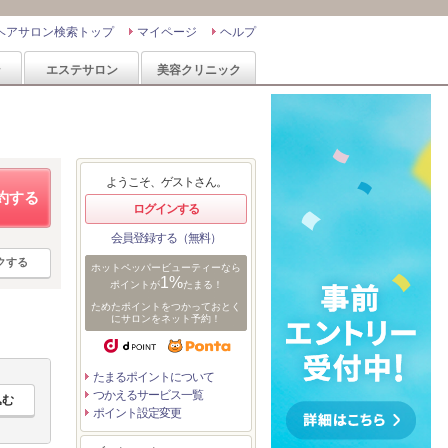
ヘアサロン検索トップ
マイページ
ヘルプ
ン
エステサロン
美容クリニック
ようこそ、ゲストさん。
約する
ログインする
会員登録する（無料）
クする
ホットペッパービューティーなら
1%
ポイントが
たまる！
ためたポイントをつかっておとく
にサロンをネット予約！
たまるポイントについて
つかえるサービス一覧
ポイント設定変更