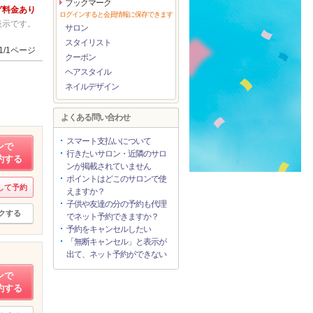
ブックマーク
グ料金あり
ログインすると会員情報に保存できます
表示です。
サロン
スタイリスト
1/1ページ
クーポン
ヘアスタイル
ネイルデザイン
よくある問い合わせ
スマート支払いについて
ンで
行きたいサロン・近隣のサロ
約する
ンが掲載されていません
ポイントはどこのサロンで使
して予約
えますか？
子供や友達の分の予約も代理
クする
でネット予約できますか？
予約をキャンセルしたい
「無断キャンセル」と表示が
出て、ネット予約ができない
ンで
約する