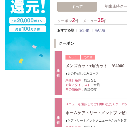
初来店時クー
すべて
2
35
クーポン
件
メニュー
件
おすすめ順
｜
安い順
｜
高い順
クーポン
カット
その他
メンズカット+眉カット ￥4000
新
●男の身だしなみコース
規
来店日条件：
指定なし
対象スタイリスト：
全員
その他条件：
新規の方
メニューを選択してご利用いただくクーポ
ホームケアトリートメントプレゼ
新
●ケアトリートメントメニューをされたお客
規