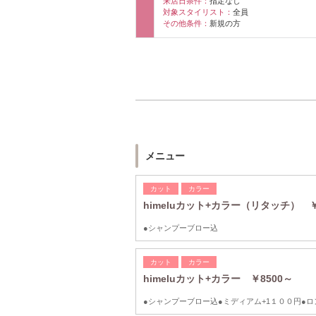
来店日条件：
指定なし
対象スタイリスト：
全員
その他条件：
新規の方
メニュー
カット
カラー
himeluカット+カラー（リタッチ） ￥
●シャンプーブロー込
カット
カラー
himeluカット+カラー ￥8500～
●シャンプーブロー込●ミディアム+1１００円●ロン