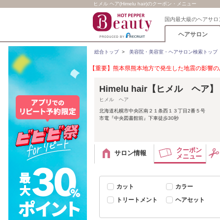
ヒメル ヘア(Himelu hair)のクーポン・メニュー
国内最大級のヘアサロ
ヘアサロン
総合トップ
>
美容院・美容室・ヘアサロン検索トップ
【重要】熊本県熊本地方で発生した地震の影響のあ
Himelu hair【ヒメル ヘア】
ヒメル ヘア
北海道札幌市中央区南２１条西１３丁目2番５号
市電『中央図書館前』下車徒歩30秒
クーポン
サロン情報
メニュー
カット
カラー
トリートメント
ヘアセット