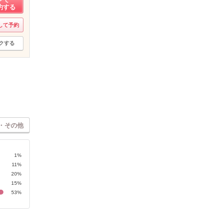
約する
して予約
クする
・その他
1%
11%
20%
15%
53%