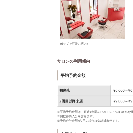
ポップで可愛い店内♪
サロンの利用傾向
平均予約金額
初来店
¥6,000～¥6
2回目以降来店
¥9,000～¥9
※平均予約金額は、直近1年間のHOT PEPPER Bea
※回数券購入分を含みます。
※予約合計金額が0円の場合は集計対象外です。