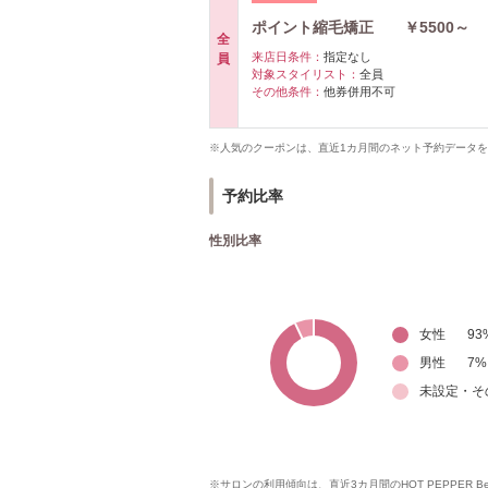
ポイント縮毛矯正 ￥5500～
全
来店日条件：
指定なし
員
対象スタイリスト：
全員
その他条件：
他券併用不可
※人気のクーポンは、直近1カ月間のネット予約データ
予約比率
性別比率
女性
93
男性
7
%
未設定・そ
※サロンの利用傾向は、直近3カ月間のHOT PEPPER 