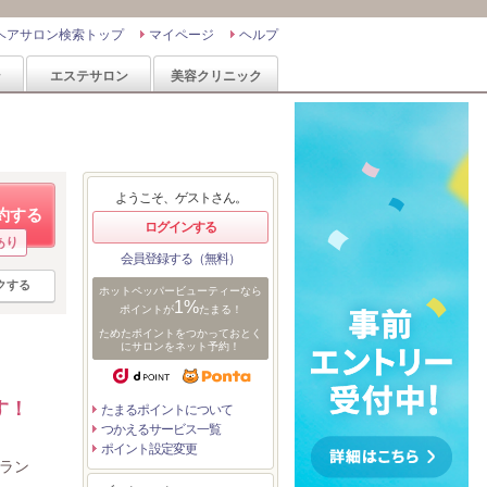
ヘアサロン検索トップ
マイページ
ヘルプ
ン
エステサロン
美容クリニック
ようこそ、ゲストさん。
約する
ログインする
あり
会員登録する（無料）
クする
ホットペッパービューティーなら
1%
ポイントが
たまる！
ためたポイントをつかっておとく
にサロンをネット予約！
す！
たまるポイントについて
つかえるサービス一覧
ポイント設定変更
フラン