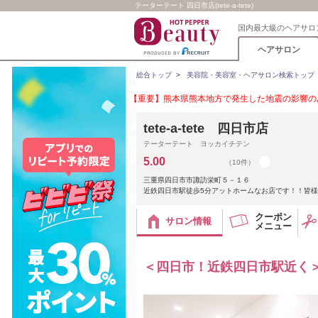
テーターテート 四日市店(tete-a-tete)
国内最大級のヘアサロ
ヘアサロン
総合トップ
>
美容院・美容室・ヘアサロン検索トップ
【重要】熊本県熊本地方で発生した地震の影響のあ
tete-a-tete 四日市店
テーターテート ヨッカイチテン
5.00
（10件）
三重県四日市市諏訪栄町５－１６
近鉄四日市駅徒歩5分アットホームなお店です！！皆
クーポン
サロン情報
メニュー
＜四日市！近鉄四日市駅近く