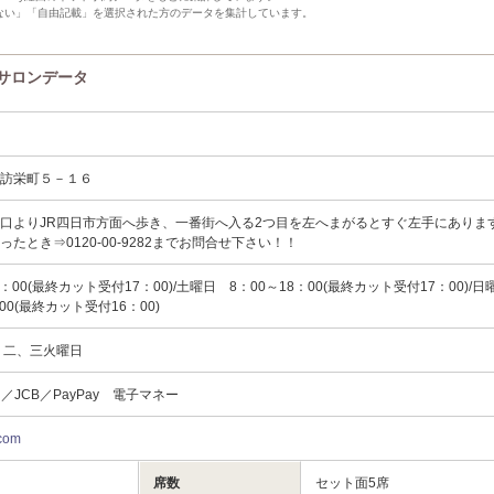
ない」「自由記載」を選択された方のデータを集計しています。
)のサロンデータ
諏訪栄町５－１６
口よりJR四日市方面へ歩き、一番街へ入る2つ目を左へまがるとすぐ左手にありま
たとき⇒0120-00-9282までお問合せ下さい！！
：00(最終カット受付17：00)/土曜日 8：00～18：00(最終カット受付17：00)/
00(最終カット受付16：00)
一、二、三火曜日
card／JCB／PayPay 電子マネー
.com
席数
セット面5席