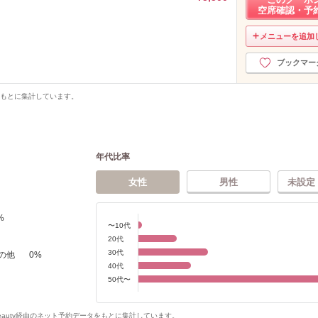
空席確認・予
メニューを追加
ブックマー
をもとに集計しています。
年代比率
女性
男性
未設定
%
〜10代
20代
30代
の他
0
%
40代
50代〜
Beauty経由のネット予約データをもとに集計しています。