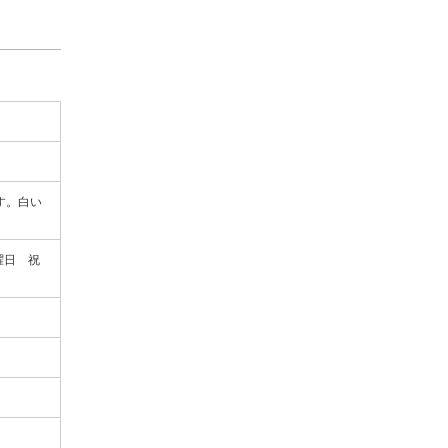
す。白い
日曜日 祝