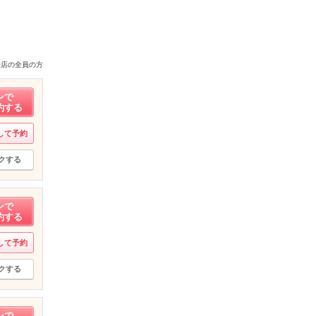
来店の全員の方
ンで
約する
して予約
クする
ンで
約する
して予約
クする
ンで