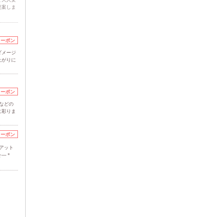
提案しま
クーポン
ダメージ
上がりに
クーポン
などの
に彩りま
クーポン
アット
を―＊