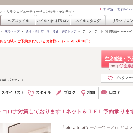
美容院・美容室・
ン ・リラク＆ビューティーサロン検索・予約サイト
ヘアスタイル
ネイル・まつげサロン
ネイルカタログ
リラクサロ
>
東海トップ
>
桑名・四日市・津・鈴鹿・伊勢トップ
>
テーターテート 四日市店(tete-a-tete)
る地域へご予約されているお客様へ（2026年7月28日）
空席確認・予
◯
空席
本日
ブックマー
様お越しください！
スタイリスト
スタイル
ブログ
地図
口コミ
＞コロナ対策しております！ネット＆ＴＥＬ予約承りま
『tete-a-tete(てーたーてーと)』とは