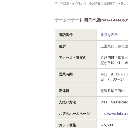
※「未設定・その他」は、会員情報の性別欄で「回答し
テーターテート 四日市店(tete-a-tete
電話番号
番号を表示
住所
三重県四日市市
アクセス・道案内
近鉄四日市駅東出
壁が目印です。迷っ
営業時間
平日 9：00～18
日 7：30～17：
定休日
毎週月曜日/第
支払い方法
Visa／Master
お店のホームページ
http://www.tete-a
カット価格
￥5,500