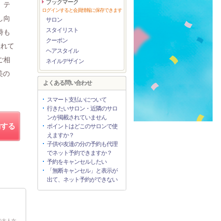
ブックマーク
。テ
ログインすると会員情報に保存できます
し向
サロン
スタイリスト
時も
クーポン
溢れて
ヘアスタイル
ご相
ネイルデザイン
美の
よくある問い合わせ
スマート支払いについて
行きたいサロン・近隣のサロ
ンが掲載されていません
約する
ポイントはどこのサロンで使
えますか？
子供や友達の分の予約も代理
でネット予約できますか？
予約をキャンセルしたい
「無断キャンセル」と表示が
出て、ネット予約ができない
で大人女