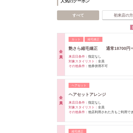
人気のクーポン
すべて
初来店の方
カット
縮毛矯正
艶さら縮毛矯正 通常18700円⇒1
全
来店日条件：
指定なし
員
対象スタイリスト：
全員
その他条件：
他券併用不可
ヘアセット
ヘアセットアレンジ
全
来店日条件：
指定なし
員
対象スタイリスト：
全員
その他条件：
他店利用された方もご利用で
縮毛矯正