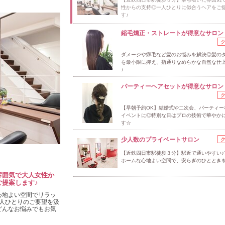
性からの支持◎一人ひとりに似合うヘアをご
す♪
縮毛矯正・ストレートが得意なサロン
ダメージや癖毛など髪のお悩みを解決◎髪の
を最小限に抑え、指通りなめらかな自然な仕
♪
パーティーヘアセットが得意なサロン
【早朝予約OK】結婚式や二次会、パーティー
イベントに◎特別な日はプロの技術で華やか
す☆
少人数のプライベートサロン
【近鉄四日市駅徒歩３分】駅近で通いやすい♪
ホームな心地よい空間で、安らぎのひととき
雰囲気で大人女性か
提案します♪
心地よい空間でリラッ
人ひとりのご要望を汲
どんなお悩みでもお気