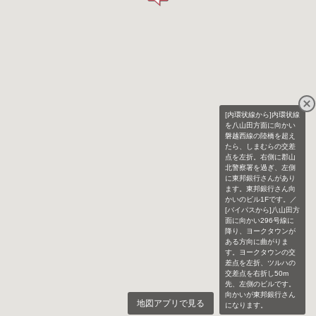
[内環状線から]内環状線
を八山田方面に向かい
磐越西線の陸橋を超え
たら、しまむらの交差
点を左折。右側に郡山
北警察署を過ぎ、左側
に東邦銀行さんがあり
ます。東邦銀行さん向
かいのビル1Fです。／
[バイパスから]八山田方
面に向かい296号線に
降り、ヨークタウンが
ある方向に曲がりま
す。ヨークタウンの交
差点を左折、ツルハの
交差点を右折し50m
先、左側のビルです。
向かいが東邦銀行さん
地図アプリで見る
になります。