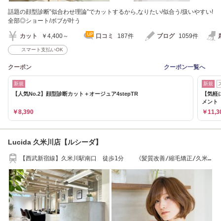
話題の顔型診断”似合わせ理論”でカットするから,なりたい/似合う/扱いやすい!
全部◎ショート/ボブが叶う
カット
￥4,400～
口コミ
187件
ブログ
1059件
スマート支払いOK
クーポン
クーポン一覧へ
新規
新規
【人気No.2】顔型診断カット＋オージュア4stepTR
【気軽
メント
￥8,390
￥11,3
Lucida 久米川店【ルシーダ】
【西武新宿線】久米川駅南口 徒歩1分 《髪質改善/縮毛矯正/久米
川/ヘッドスパ》