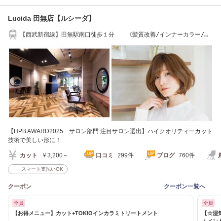
Lucida 田無店【ルシーダ】
【西武新宿線】田無駅南口徒歩１分 《髪質改善/インナーカラー/縮
毛矯正/田無/》
【HPB AWARD2025 サロン部門 注目サロン選出】ハイクオリティーカット
技術で美しい形に！
カット
￥3,200～
口コミ
299件
ブログ
760件
スマート支払いOK
クーポン
クーポン一覧へ
全員
全員
【お得メニュー】カット+TOKIOインカラミトリートメント
【☆湿
トメン