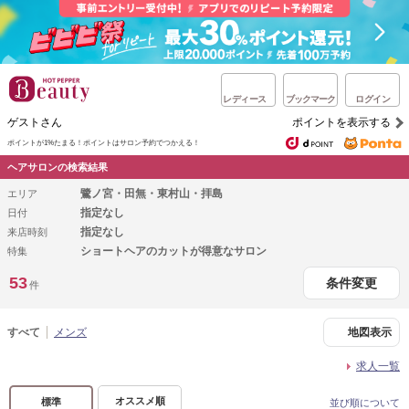
レディース
ブックマーク
ログイン
ゲストさん
ポイントを表示する
ポイントが1%たまる！
ポイントはサロン予約でつかえる！
ヘアサロンの検索結果
鷺ノ宮・田無・東村山・拝島
エリア
指定なし
日付
指定なし
来店時刻
ショートヘアのカットが得意なサロン
特集
53
条件変更
件
すべて
メンズ
地図表示
求人一覧
オススメ順
標準
並び順について