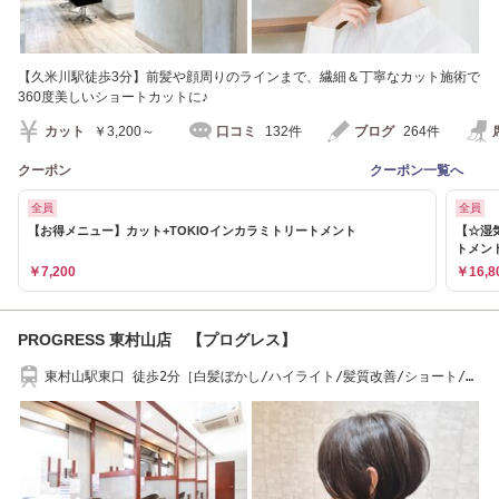
【久米川駅徒歩3分】前髪や顔周りのラインまで、繊細＆丁寧なカット施術で
360度美しいショートカットに♪
カット
￥3,200～
口コミ
132件
ブログ
264件
クーポン
クーポン一覧へ
全員
全員
【お得メニュー】カット+TOKIOインカラミトリートメント
【☆湿
トメン
￥7,200
￥16,8
PROGRESS 東村山店 【プログレス】
東村山駅東口 徒歩2分［白髪ぼかし/ハイライト/髪質改善/ショート/縮
毛矯正//東村山］