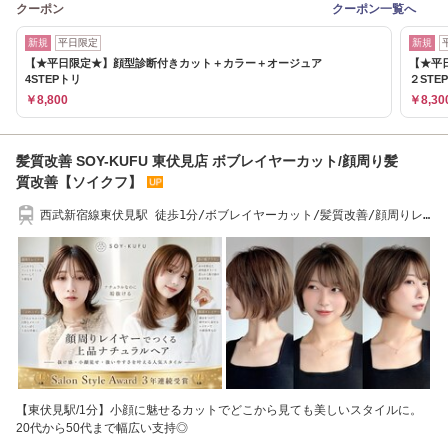
クーポン
クーポン一覧へ
新規
平日限定
新規
【★平日限定★】顔型診断付きカット＋カラー＋オージュア
【★平
4STEPトリ
２STE
￥8,800
￥8,30
髪質改善 SOY-KUFU 東伏見店 ボブレイヤーカット/顔周り髪
質改善【ソイクフ】
西武新宿線東伏見駅 徒歩1分/ボブレイヤーカット/髪質改善/顔周りレ
イヤー/白髪ぼかし
【東伏見駅/1分】小顔に魅せるカットでどこから見ても美しいスタイルに。
20代から50代まで幅広い支持◎