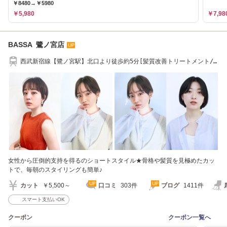
￥8480→￥5980
￥5,980
￥7,98
BASSA 鷺ノ宮店
西武新宿線【鷺ノ宮駅】北口より徒歩約5分[髪質改善トリートメント/
白髪染め/パーマ]
女性から圧倒的支持を得るのショートスタイル★骨格や髪質を見極めたカッ
トで、毎朝のスタイリングも簡単♪
カット
￥5,500～
口コミ
303件
ブログ
1411件
スマート支払いOK
クーポン
クーポン一覧へ