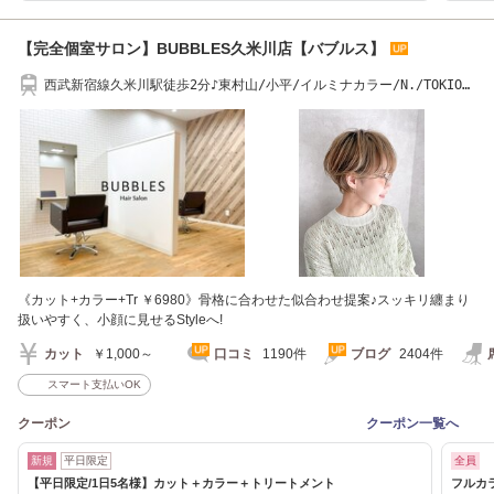
【完全個室サロン】BUBBLES久米川店【バブルス】
西武新宿線久米川駅徒歩2分♪東村山/小平/イルミナカラー/N./TOKIOト
リートメント
《カット+カラー+Tr ￥6980》骨格に合わせた似合わせ提案♪スッキリ纏まり
扱いやすく、小顔に見せるStyleへ!
カット
￥1,000～
口コミ
1190件
ブログ
2404件
スマート支払いOK
クーポン
クーポン一覧へ
新規
平日限定
全員
【平日限定/1日5名様】カット＋カラー＋トリートメント
フルカ