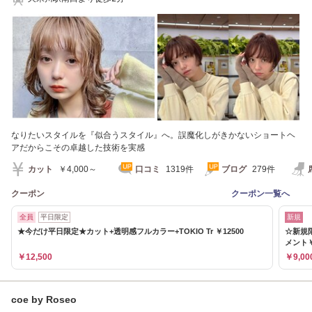
なりたいスタイルを『似合うスタイル』へ。誤魔化しがきかないショートヘ
アだからこその卓越した技術を実感
カット
￥4,000～
口コミ
1319件
ブログ
279件
クーポン
クーポン一覧へ
全員
平日限定
新規
★今だけ平日限定★カット+透明感フルカラー+TOKIO Tr ￥12500
☆新規
メント￥
￥12,500
￥9,00
coe by Roseo