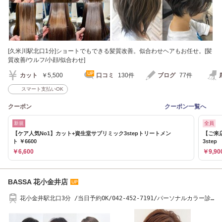
[久米川駅北口1分]ショートでもできる髪質改善。似合わせヘアもお任せ。[髪
質改善/ウルフ/小顔/似合わせ]
カット
￥5,500
口コミ
130件
ブログ
77件
スマート支払いOK
クーポン
クーポン一覧へ
新規
全員
【ケア人気No1】カット+資生堂サブリミック3stepトリートメン
【ご来
ト ￥6600
3step
￥6,600
￥9,90
BASSA 花小金井店
花小金井駅北口3分 /当日予約OK/042-452-7191/パーソナルカラー診
断/髪質改善