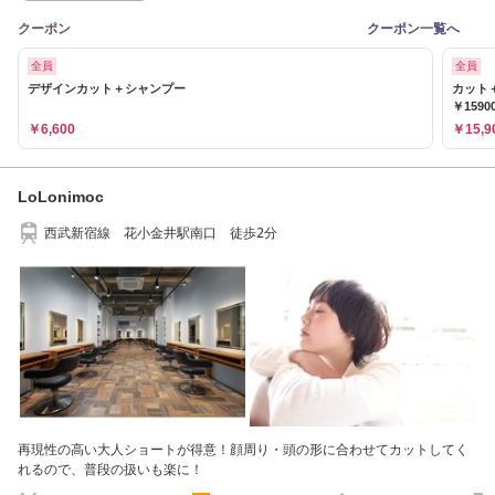
クーポン
クーポン一覧へ
全員
全員
デザインカット＋シャンプー
カット
￥1590
￥6,600
￥15,9
LoLonimoc
西武新宿線 花小金井駅南口 徒歩2分
再現性の高い大人ショートが得意！顔周り・頭の形に合わせてカットしてく
れるので、普段の扱いも楽に！