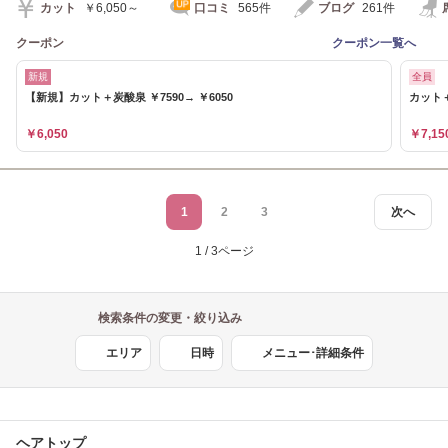
カット
￥6,050～
口コミ
565件
ブログ
261件
クーポン
クーポン一覧へ
新規
全員
【新規】カット＋炭酸泉 ￥7590→ ￥6050
カット＋
￥6,050
￥7,15
1
2
3
次へ
1 / 3ページ
検索条件の変更・絞り込み
エリア
日時
メニュー･詳細条件
ヘアトップ