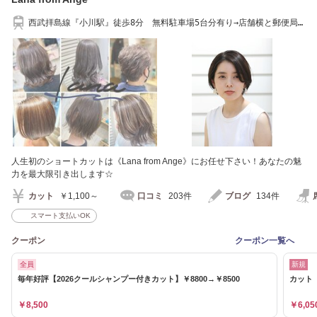
西武拝島線『小川駅』徒歩8分 無料駐車場5台分有り→店舗横と郵便局
隣３番[ブリーチ]
人生初のショートカットは《Lana from Ange》にお任せ下さい！あなたの魅
力を最大限引き出します☆
カット
￥1,100～
口コミ
203件
ブログ
134件
スマート支払いOK
クーポン
クーポン一覧へ
全員
新規
毎年好評【2026クールシャンプー付きカット】￥8800→￥8500
カット《
￥8,500
￥6,05