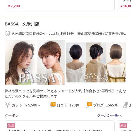
￥7,200
￥16,8
BASSA 久米川店
久米川駅南口徒歩2分 八坂駅徒歩10分 萩山駅徒歩15分/髪質改善/縮
毛矯正/ヘッドスパ
骨格や髪のクセを見極めて叶えるショートが人気【似合わせ×再現性】であな
ただけのスタイルをご提案します
カット
￥5,500～
口コミ
123件
ブログ
1565件
クーポン
クーポン一覧へ
新規
新規