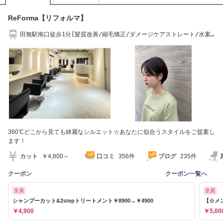
ReForma【リフォルマ】
田無駅南口徒歩1分[髪質改善/縮毛矯正/ダメージケアストレート/水素
トリートメント]
360℃どこから見ても綺麗なシルエット☆あなたに似合うスタイルをご提案し
ます！
カット
￥4,800～
口コミ
356件
ブログ
235件
クーポン
クーポン一覧へ
全員
全員
シャンプーカット&2stepトリートメント￥8900→￥4900
【☆メン
￥4,900
￥5,00