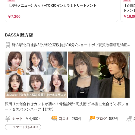
【お得メニュー】カット+TOKIOインカラミトリートメント
【☆湿
トメン
￥7,200
￥16,8
BASSA 野方店
野方駅北口徒歩3分/都立家政徒歩10分/ショートボブ髪質改善縮毛矯正
白髪染めメンズ
顔周りの似合わせカットが凄い！骨格診断×高技術で”本当に似合う”小顔ショ
ート＆美バランスヘア【野方】
カット
￥4,400～
口コミ
283件
ブログ
582件
スマート支払いOK