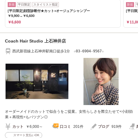
新規
平日限定
スタイリスト指定
新規
[平日限定]顔型診断付★カット+オージュアシャンプー
[平日限
￥9,900→￥6,600
￥6,600
￥11,0
Coach Hair Studio 上石神井店
西武新宿線上石神井駅南口徒歩1分 ☆03-6904-9567☆
オーダーメイドのカットで似合うをご提案。女性らしさを際立たせて<小顔効
果＋再現性>もバツグン◎
カット
￥6,000～
口コミ
201件
ブログ
919件
スマート支払いOK