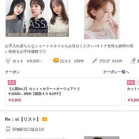
お手入れ楽ちんなショートスタイルもお任せください♪オトナ女性も納得の高
い技術をお手頃価格で◎
カット
￥6,600～
口コミ
159件
ブログ
614件
クーポン
クーポン一覧へ
新規
新規
【人気No.2】カット＋カラー＋オージュアトリ
カット＋
￥16500→9900【初回４０％OFF】
￥9,900
￥9,90
Re：st【リスト】
田無駅北口徒歩1分