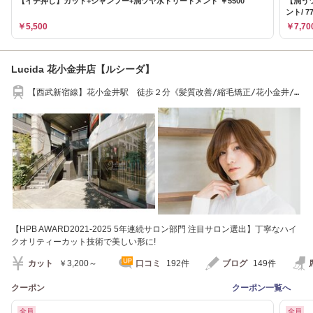
【イチ押し】カット+シャンプー+潤ツヤ水トリートメント ￥5500
【潤う
ント/ 77
￥5,500
￥7,70
Lucida 花小金井店【ルシーダ】
【西武新宿線】花小金井駅 徒歩２分《髪質改善/縮毛矯正/花小金井/
ヘッドスパ》
【HPB AWARD2021-2025 5年連続サロン部門 注目サロン選出】丁寧なハイ
クオリティーカット技術で美しい形に!
カット
￥3,200～
口コミ
192件
ブログ
149件
クーポン
クーポン一覧へ
全員
全員