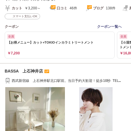
カット
￥3,200～
口コミ
46件
ブログ
138件
スマート支払いOK
クーポン
クーポン一覧へ
全員
全員
【お得メニュー】カット+TOKIOインカラミトリートメント
【☆湿
トメン
￥7,200
￥16,8
BASSA 上石神井店
西武新宿線 上石神井駅北口駅前。当日予約大歓迎！徒歩10秒 TEL
03-5903-5930