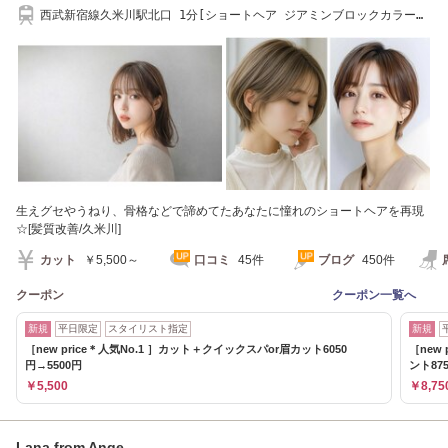
西武新宿線久米川駅北口 1分[ショートヘア ジアミンブロックカラー
縮毛矯正]
生えグセやうねり、骨格などで諦めてたあなたに憧れのショートヘアを再現
☆[髪質改善/久米川]
カット
￥5,500～
口コミ
45件
ブログ
450件
クーポン
クーポン一覧へ
新規
平日限定
スタイリスト指定
新規
［new price＊人気No.1 ］カット＋クイックスパor眉カット6050
［new
円→5500円
ント87
￥5,500
￥8,75
Lana from Ange