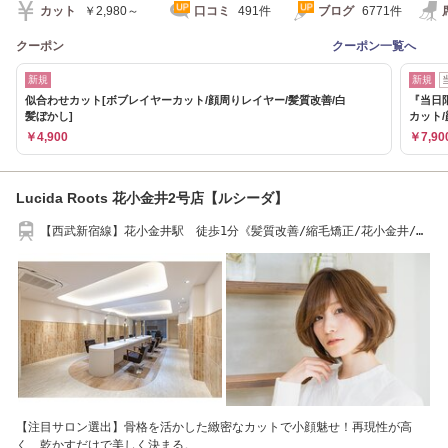
カット
￥2,980～
口コミ
491件
ブログ
6771件
クーポン
クーポン一覧へ
新規
新規
似合わせカット[ボブレイヤーカット/顔周りレイヤー/髪質改善/白
『当日
髪ぼかし]
カット/
￥4,900
￥7,90
Lucida Roots 花小金井2号店【ルシーダ】
【西武新宿線】花小金井駅 徒歩1分《髪質改善/縮毛矯正/花小金井/ヘ
ッドスパ》
【注目サロン選出】骨格を活かした緻密なカットで小顔魅せ！再現性が高
く、乾かすだけで美しく決まる。