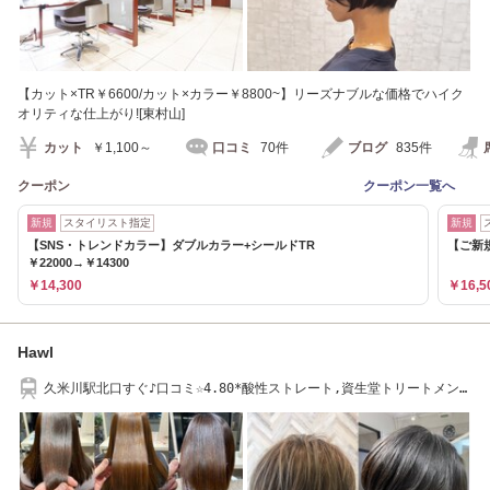
【カット×TR￥6600/カット×カラー￥8800~】リーズナブルな価格でハイク
オリティな仕上がり![東村山]
カット
￥1,100～
口コミ
70件
ブログ
835件
クーポン
クーポン一覧へ
新規
スタイリスト指定
新規
【SNS・トレンドカラー】ダブルカラー+シールドTR
【ご新規
￥22000→￥14300
￥14,300
￥16,5
Hawl
久米川駅北口すぐ♪口コミ☆4.80*酸性ストレート,資生堂トリートメント
◎