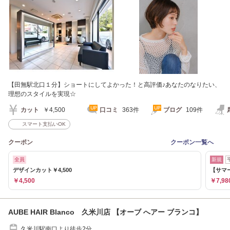
【田無駅北口１分】ショートにしてよかった！と高評価♪あなたのなりたい、
理想のスタイルを実現☆
カット
￥4,500
口コミ
363件
ブログ
109件
スマート支払いOK
クーポン
クーポン一覧へ
全員
新規
デザインカット￥4,500
【サマ
￥4,500
￥7,98
AUBE HAIR Blanco 久米川店 【オーブ へアー ブランコ】
久米川駅南口より徒歩2分