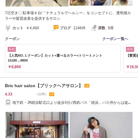
7日空き〇 駐車場６台/「ナチュラルでヘルシー」をコンセプトに、透明感カ
ラーや髪質改善を提供するサロン
カット
￥4,400
ブログ
1246件
席数
9席
クーポン
クーポン一覧へ
新規
新規
【人気NO.１クーポン】カット+選べるカラー+トリートメント
【髪質改
15180→8800
￥8,800
￥16,5
Bric hair salon【ブリックヘアサロン】
4.33
（12件）
地下鉄・JR姪浜駅北口より徒歩5分/西鉄バス「姪浜」バス停からは徒歩
1分