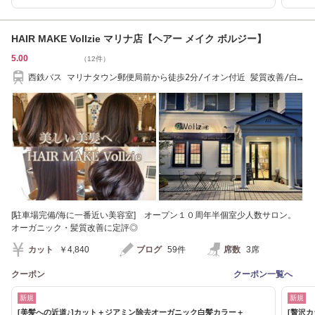
HAIR MAKE Vollzie マリナ店【ヘアー メイク ボルジー】
5.00
（12件）
西鉄バス マリナタウン郵便局前から徒歩2分/イオン付近 髪質改善/白
髪染め/ヘッドスパ
[駐車場完備/海に一番近い美容室] オープン１０周年半個室少人数サロン。
オーガニック・髪質改善に定評◎
カット
￥4,840
ブログ
59件
席数
3席
クーポン
クーポン一覧へ
新規
新規
[美髪への近道♪]カット＋ジアミン除去オーガニック白髪カラー＋
[贅沢