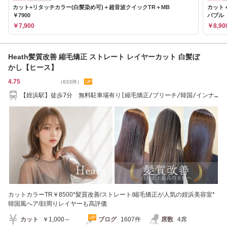
カット+リタッチカラー(白髪染め可)＋超音波クイックTR＋MB
カット
￥7900
バブル 
￥7,900
￥8,90
Heath髪質改善 縮毛矯正 ストレート レイヤーカット 白髪ぼ
かし【ヒース】
4.75
（633件）
【姪浜駅】徒歩7分 無料駐車場有り[縮毛矯正/ブリーチ/韓国/インナ
ーカラー]
カットカラーTR￥8500*髪質改善/ストレート/縮毛矯正が人気の姪浜美容室*
韓国風へア/顔周りレイヤーも高評価
カット
￥1,000～
ブログ
1607件
席数
4席