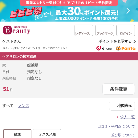
レディース
ブックマーク
ログイン
ゲストさん
ポイントを表示する
ポイントが1%たまる！
ポイントはサロン予約でつかえる！
ヘアサロンの検索結果
姪浜駅
駅
指定なし
日付
指定なし
来店時刻
51
条件変更
件
すべて
メンズ
地図表示
求人一覧
口コミ・平均点について
オススメ順
標準
並び順について