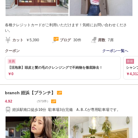
各種クレジットカードがご利用いただけます！気軽にお問い合わせくださ
い。
カット
￥5,390
ブログ
30件
席数
7席
クーポン
クーポン一覧へ
全員
新規
【活泡泉】頭皮と髪の毛のクレンジングで不純物を徹底除去！
シャンプ
￥0
￥4,31
branch 姪浜【ブランチ】
4.92
（573件）
姪浜駅南口徒歩10分 駐車場3台完備 A.B.Cが専用駐車場です。