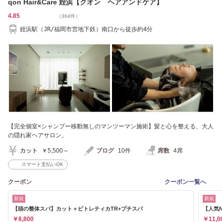
qon Hair&Care 姪浜【クオン ヘアアンドケア】
4.85
（364件）
姪浜駅（JR/福岡市営地下鉄）南口から徒歩約4分
【完全個室×シャンプー移動無しのマンツーマン施術】髪と心を整える、大人
の隠れ家ヘアサロン。
カット
￥5,500～
ブログ
10件
席数
4席
スマート支払いOK
クーポン
クーポン一覧へ
新規
新規
【頭の整体スパ】カット＋ピトレティカTR+プチスパ
【人気N
￥8,800
￥11,0