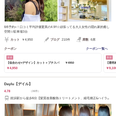
8/6予約○！口コミ平均評価驚異の4.9!!☆頑張ってる大人女性の隠れ家的癒し
空間☆駐車場3台
カット
￥4,950
ブログ
210件
席数
6席
クーポン
クーポン一覧へ
新規
新規
【似合わせ×デザイン】カット＋プチスパ ￥4950
【透明感
￥4,950
￥9,10
Daylu【デイル】
4.78
（39件）
姪浜駅から徒歩6分【髪質改善酸熱トリートメント、縮毛矯正&ハイライ
トが人気】