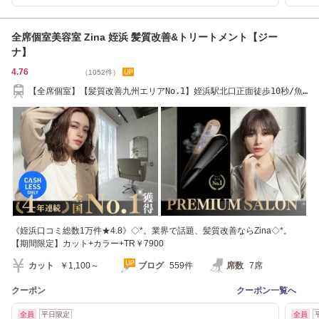
全席個室美容室 Zina 姪浜 髪質改善&トリートメント【ジー
ナ】
4.76
（1052件）
【全席個室】【髪質改善九州エリアNo.1】姪浜駅北口正面徒歩10秒/魚
民さんの2F
《姪浜口コミ総数1万件★4.8》◇*。業界で話題、髪質改善ならZina◇*。
【期間限定】カット+カラー+TR￥7900
カット
￥1,100～
ブログ
559件
席数
7席
クーポン
クーポン一覧へ
全員
平日限定
全員