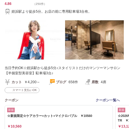
4.86
（250件）
姪浜駅より徒歩5分。お店の前に専用駐車場3台有。
当日予約OK☆姪浜駅から徒歩5分♪スタイリストだけのマンツーマンサロン
【半個室型美容室】駐車場3台♪
カット
￥4,200～
ブログ
658件
席数
4席
スマート支払いOK
クーポン
クーポン一覧へ
新規
新規
☆新規限定☆ケアカラー+カット+マイクロバブル ￥10560
☆20
TR ￥
￥10,560
￥13,1