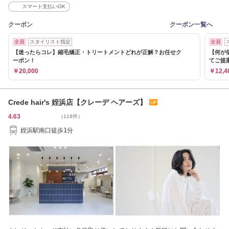
スマート支払いOK
クーポン
クーポン一覧へ
全員
スタイリスト指定
全員
【迷ったらコレ】縮毛矯正・トリートメントどれが正解？お任せク
【何が
ーポン！
てご提
￥20,000
￥12,4
Crede hair's 姪浜店【クレーデ ヘアーズ】
4.63
（118件）
姪浜駅南口徒歩1分