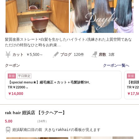
髪質改善ストレート×白髪を生かしたハイライト♪洗練された上質空間であな
ただけの特別なひと時をお約束…
カット
￥5,500～
ブログ
120件
席数
3席
クーポン
クーポン一覧へ
新規
平日限定
新規
【special menu★】縮毛矯正＋カット＋毛髪診断SH、
【初回
TR￥22000→
TR￥22
￥14,000
￥17,5
rak hair 姪浜店 【ラクヘアー】
5.00
（24件）
姪浜駅南口目の前 大きなrakhairの看板が見えます