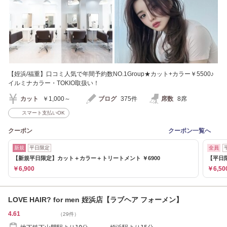
【姪浜/福重】口コミ人気で年間予約数NO.1Group★カット+カラー￥5500♪
イルミナカラー・TOKIO取扱い！
カット
￥1,000～
ブログ
375件
席数
8席
スマート支払いOK
クーポン
クーポン一覧へ
新規
平日限定
全員
【新規平日限定】カット＋カラー＋トリートメント ￥6900
【平日
￥6,900
￥6,50
LOVE HAIR? for men 姪浜店【ラブヘア フォーメン】
4.61
（29件）