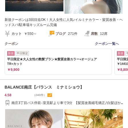
新規クーポンは3回目迄OK！大人女性に人気♪イルミナカラー・髪質改善・ヘ
ッドスパ/駐車場キッズルーム完備
カット
￥550～
ブログ
271件
席数
12席
クーポン
クーポン一覧へ
新規
平日限定
新規
平日限定★大人女性の艶髪プラン★髪質改善カラー+オージュア
平日限
TR+カット
￥1441
￥9,900
￥8,80
BALANCE南庄【バランス ミナミショウ】
4.58
（240件）
南庄3丁目バス停前☆室見駅より車で3分 【髪質改善縮毛矯正/白髪ぼか
しハイライト】