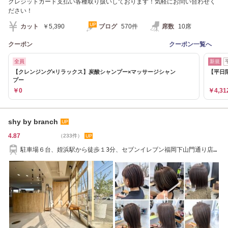
クレジットカード支払い各種取り扱いしております！気軽にお問い合わせく
ださい！
カット
￥5,390
ブログ
570件
席数
10席
クーポン
クーポン一覧へ
全員
新規
【クレンジング×リラックス】炭酸シャンプー×マッサージシャン
【平日
プー
￥0
￥4,31
shy by branch
4.87
（233件）
駐車場６台、姪浜駅から徒歩１3分、セブンイレブン福岡下山門通り店そ
ば