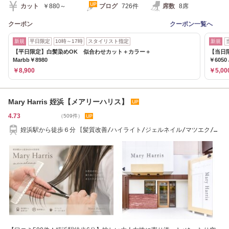
カット
￥880～
ブログ
726件
席数
8席
クーポン
クーポン一覧へ
新規
平日限定
10時～17時
スタイリスト指定
新規
【平日限定】白髪染めOK 似合わせカット＋カラー＋
【当日
Marbb￥8980
￥6050
￥8,900
￥5,00
Mary Harris 姪浜【メアリーハリス】
4.73
（509件）
姪浜駅から徒歩６分 [髪質改善/ハイライト/ジェルネイル/マツエク/マ
ツパ/ヘッドスパ]