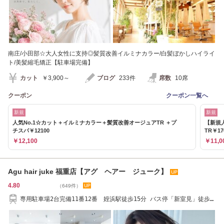
南庄/小田部☆大人女性に支持◎髪質改善イルミナカラー/白髪ぼかしハイライ
ト/美髪縮毛矯正【駐車場完備】
カット
￥3,900～
ブログ
233件
席数
10席
クーポン
クーポン一覧へ
新規
新規
人気No.1☆カット＋イルミナカラー＋髪質改善オージュアTR ＋プ
【新規
チスパ￥12100
TR￥17
￥12,100
￥11,0
Agu hair juke 福重店【アグ ヘアー ジューク】
4.80
（649件）
専用駐車場2台完備11番12番 姪浜駅徒歩15分 バス停「新室見」徒歩1
分 【姪浜/福重】