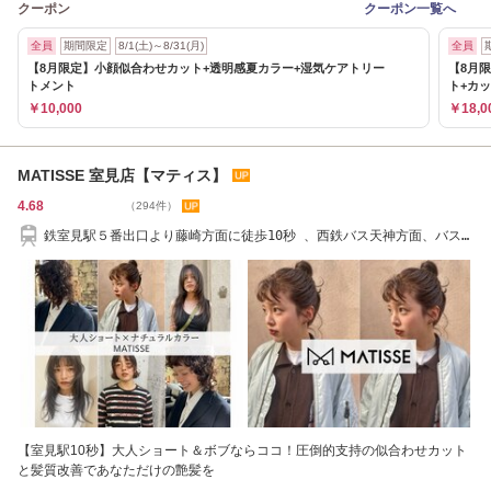
クーポン
クーポン一覧へ
全員
期間限定
8/1(土)～8/31(月)
全員
【8月限定】小顔似合わせカット+透明感夏カラー+湿気ケアトリー
【8月
トメント
ト+カ
￥10,000
￥18,0
MATISSE 室見店【マティス】
4.68
（294件）
鉄室見駅５番出口より藤崎方面に徒歩10秒 、西鉄バス天神方面、バス
停「室見駅」前
【室見駅10秒】大人ショート＆ボブならココ！圧倒的支持の似合わせカット
と髪質改善であなただけの艶髪を