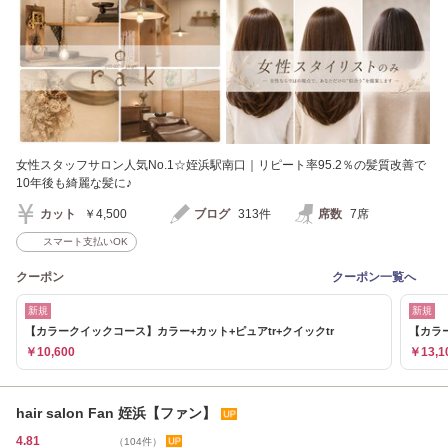
女性スタッフサロン人気No.1☆姪浜駅南口｜リピート率95.2％の髪質改善で
10年後も綺麗な髪に♪
カット
￥4,500
ブログ
313件
席数
7席
スマート支払いOK
クーポン
クーポン一覧へ
新規
新規
【カラークイックコース】カラー+カット+ピュアtr+クイックtr
【カラ
￥10,600
￥13,1
hair salon Fan 姪浜【ファン】
4.81
（104件）