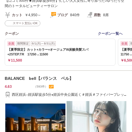
【口コミ500件★姪浜駅徒歩6分】忙しい大人女性に寄り添った♪ゆったり空
間のトータルビューティーサロン
カット
￥4,950～
ブログ
840件
席数
8席
スマート支払いOK
クーポン
クーポン一覧へ
全員
期間限定
6/1(月)～8/31(月)
全員
【夏季限定】カット+カラー+オージュアW炭酸美髪スパ
【夏季
+2STEP.TR 17250→11500
11750→
￥11,500
￥6,50
BALANCE bell【バランス ベル】
4.63
（593件）
西区姪浜☆姪浜駅徒歩5分★姪浜中央公園近く＃姪浜＃ファイバープレッ
クスサロン姪浜