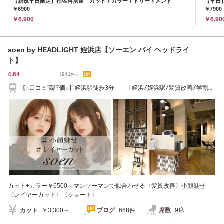
【新規平日限定】指名料別途 カット＋カラー＋トリートメント
【平日
￥6900
￥7900
￥6,900
￥6,90
soen by HEADLIGHT 姪浜店【ソーエン バイ ヘッドライ
ト】
4.64
（941件）
【☆口コミ高評価☆】姪浜駅徒歩3分 [姪浜/姪浜駅/髪質改善/学割
U24/白髪ぼかし]
カット+カラー￥6500～マンツーマンで似合わせる〈髪質改善〉小顔魅せ
〈レイヤーカット〉〈ショート〉
カット
￥3,300～
ブログ
668件
席数
9席