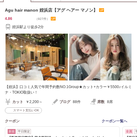
Agu hair manon 姪浜店【アグ ヘアー マノン】
4.86
（927件）
姪浜駅より徒歩2分
【姪浜】口コミ人気で年間予約数NO.1Group★カット+カラー￥5500♪イルミ
ナ・TOKIO取扱い！
カット
￥2,200～
ブログ
88件
席数
8席
スマート支払いOK
クーポン
クーポン一覧へ
新規
平日限定
全員