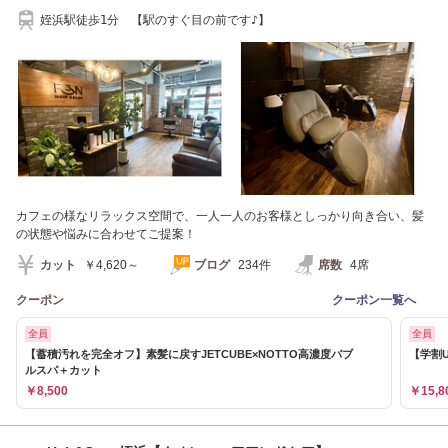
姪浜駅徒歩1分 【駅のすぐ目の前です♪】
カフェの様なリラックス空間で、一人一人のお客様としっかり向き合い、髪
の状態や悩みに合わせてご提案！
カット
￥4,620～
ブログ
234件
席数
4席
クーポン
クーポン一覧へ
全員
全員
【蓄積汚れを完全オフ】素髪に戻すJETCUBE×NOTTO高濃度バブ
【学割
ルスパ＋カット
￥8,500
￥15,8