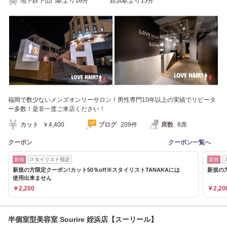
地下鉄下山門駅より10分 姪浜駅より15分
福岡で数少ないメンズオンリーサロン！男性専門10年以上の実績でリピータ
ー多数！是非一度ご来店ください！
カット
￥4,400
ブログ
209件
席数
8席
クーポン
クーポン一覧へ
新規
スタイリスト指定
新規
新規の方限定クーポン!カット50％off※スタイリストTANAKAには
新規の方
使用出来ません
￥2,200
￥2,20
半個室型美容室 Sourire 姪浜店【スーリール】