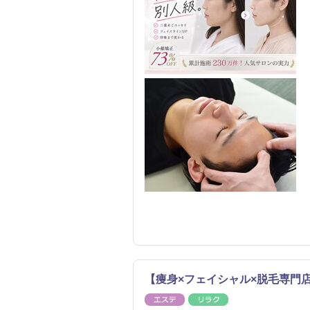
【痩身×フェイシャル×脱毛専門
エステ
リラク