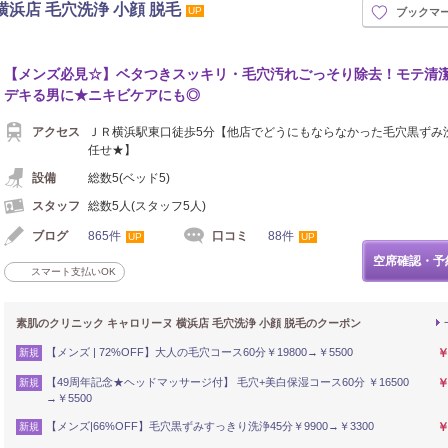
浜店 毛穴洗浄 小顔 脱毛
UP
ブックマ
【メンズ必見☆】ベタつきスッキリ・毛穴汚れごっそり除去！モテ清
デキる男に★ニキビケアにも◎
アクセス
ＪＲ横浜駅東口徒歩5分【他店でどうにもならなかった毛穴黒ずみ
任せ★】
設備
総数5(ベッド5)
スタッフ
総数5人(スタッフ5人)
ブログ
865件
口コミ
88件
UP
UP
空席確認・予
スマート支払いOK
素肌のクリニック キャロリーヌ 横浜店 毛穴洗浄 小顔 脱毛のクーポン
【メンズ | 72%OFF】大人の毛穴コース60分￥19800→￥5500
￥
新規
【49周年記念★ヘッドマッサージ付】 毛穴+美白保湿コース60分 ￥16500
￥
新規
→￥5500
【メンズ|66%OFF】毛穴黒ずみすっきり洗浄45分￥9900→￥3300
￥
新規