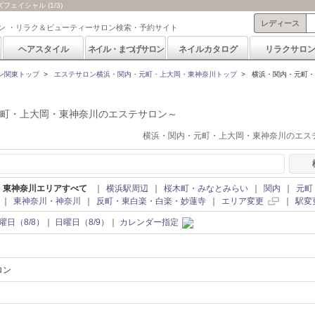
ェイシャル (1/3)
レディース
ン ・リラク＆ビューティーサロン検索・予約サイト
ヘアスタイル
ネイル・まつげサロン
ネイルカタログ
リラクサロ
ン関東トップ
>
エステサロン横浜・関内・元町・上大岡・東神奈川トップ
>
横浜・関内・元町・
町・上大岡・東神奈川のエステサロン～
横浜・関内・元町・上大岡・東神奈川のエステ
・東神奈川エリアすべて
｜
横浜駅周辺
｜
桜木町・みなとみらい
｜
関内
｜
元町
｜
東神奈川・神奈川
｜
反町・東白楽・白楽・妙蓮寺
｜
エリア変更
｜
駅変
曜日（8/8）
｜
日曜日（8/9）
｜
カレンダー指定
ロン