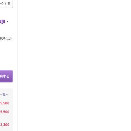
ークする
潔肌・
洗浄はお
約する
一覧へ
5,500
5,500
3,300