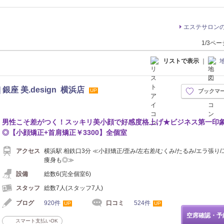
エステサロン
1/3ペ
リストで表示
｜
銀座 美.design 横浜店
UP
ブックマ
男性こそ差がつく！スッキリ美小顔で好感度格上げ★ビジネス第一印
◎【小顔矯正+首肩矯正￥3300】全個室
アクセス
横浜駅 相鉄口3分 ≪小顔矯正/歪み/左右差/むくみ/たるみ/エラ張り/
痩身も◎≫
設備
総数6(完全個室6)
スタッフ
総数7人(スタッフ7人)
ブログ
920件
口コミ
524件
UP
UP
空席確認・予
スマート支払いOK