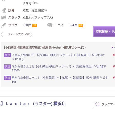
痩身も◎≫
設備
総数6(完全個室6)
スタッフ
総数7人(スタッフ7人)
ブログ
920件
口コミ
524件
UP
UP
空席確認・予
スマート支払いOK
[小顔矯正 骨盤矯正 美容矯正] 銀座 美.design 横浜店のクーポン
☆全国人気NO.1！【小顔矯正+美顔マッサージ】+【首肩矯正】50分(通常
￥
新規
￥12300)
頭から引き上げる【小顔矯正+美顔マッサージ】+【頭蓋骨矯正】50分/通常
￥
新規
12300
肩から上全部コース！【小顔美顔】+【首肩】+【頭蓋骨】 50分 (通常￥139
￥
新規
50)
店】Ｌａ ｓｔａｒ（ラスター) 横浜店
ブックマ