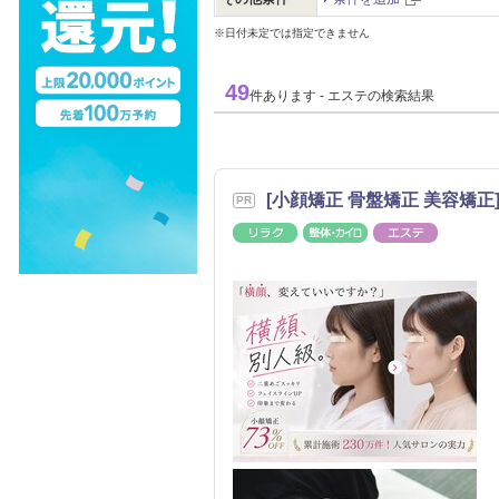
※日付未定では指定できません
49
件あります - エステの検索結果
[小顔矯正 骨盤矯正 美容矯正] 
リラク
整体・カイロ
エステ