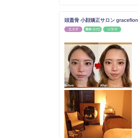
頭蓋骨 小顔矯正サロン gracef
エステ
整体・カイロ
リラク