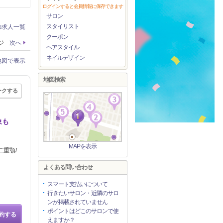
ログインすると会員情報に保存できます
サロン
スタイリスト
の求人一覧
クーポン
ージ
次へ
ヘアスタイル
ネイルデザイン
地図で表示
地図検索
ークする
象も
MAPを表示
二重顎/
よくある問い合わせ
スマート支払いについて
行きたいサロン・近隣のサロ
ンが掲載されていません
ポイントはどこのサロンで使
約する
えますか？