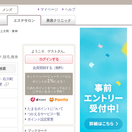
マイページ
ヘルプ
メンズ
ン
エステサロン
美容クリニック
上大岡・東神
ようこそ、ゲストさん。
,脱毛,痩身
ログインする
会員登録する（無料）
ホットペッパービューティーなら
・石川町
1%
ポイントが
たまる！
更
ためたポイントをつかっておとく
にサロンをネット予約！
たまるポイントについて
つかえるサービス一覧
ポイント設定変更
ブックマーク