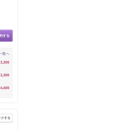
約する
一覧へ
3,300
3,300
4,400
ークする