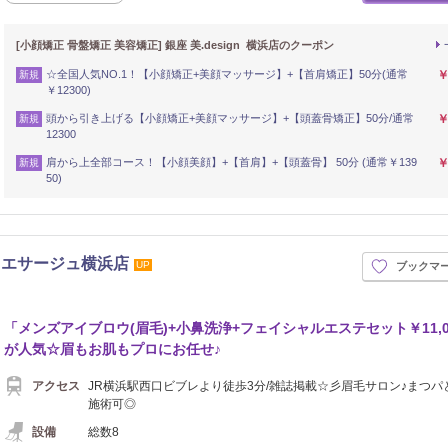
[小顔矯正 骨盤矯正 美容矯正] 銀座 美.design 横浜店のクーポン
☆全国人気NO.1！【小顔矯正+美顔マッサージ】+【首肩矯正】50分(通常
￥
新規
￥12300)
頭から引き上げる【小顔矯正+美顔マッサージ】+【頭蓋骨矯正】50分/通常
￥
新規
12300
肩から上全部コース！【小顔美顔】+【首肩】+【頭蓋骨】 50分 (通常￥139
￥
新規
50)
 エサージュ横浜店
UP
ブックマ
「メンズアイブロウ(眉毛)+小鼻洗浄+フェイシャルエステセット￥11,0
が人気☆眉もお肌もプロにお任せ♪
アクセス
JR横浜駅西口ビブレより徒歩3分/雑誌掲載☆彡眉毛サロン♪まつパ
施術可◎
設備
総数8