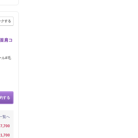
ークする
♪首肩コ
ール#毛
約する
一覧へ
7,700
1,700