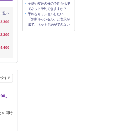
子供や友達の分の予約も代理
でネット予約できますか？
一覧へ
予約をキャンセルしたい
「無断キャンセル」と表示が
3,300
出て、ネット予約ができない
3,300
4,400
ークする
00」
との同時