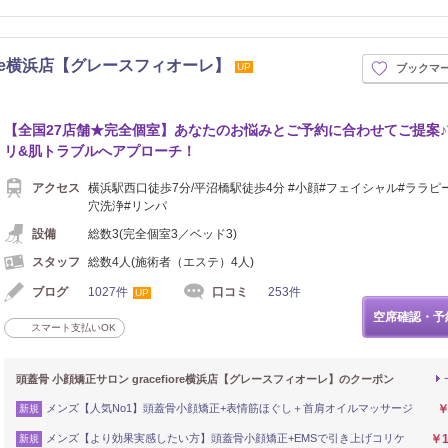
iore横浜店【グレースフィオーレ】
UP
ブックマ
【全国27店舗★完全個室】あなたのお悩みとご予約に合わせてご提案
リ&肌トラブルへアプローチ！
アクセス
横浜駅西口徒歩7分/平沼橋駅徒歩4分 #小顔#フェイシャル#ララピ
穴洗浄#リンパ
設備
総数3(完全個室3／ベッド3)
スタッフ
総数4人(施術者（エステ）4人)
ブログ
1027件
口コミ
253件
UP
空席確認・予
スマート支払いOK
頭蓋骨 小顔矯正サロン gracefiore横浜店【グレースフィオーレ】のクーポン
メンズ【人気No1】頭蓋骨小顔矯正+表情筋ほぐし＋首肩オイルマッサージ
￥
新規
メンズ【より効果実感したい方】頭蓋骨小顔矯正+EMSで引き上げコリケ
￥1
新規