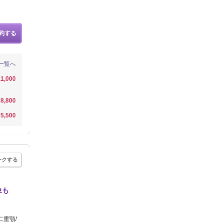
約する
一覧へ
1,000
8,800
5,500
ークする
象も
二重顎/