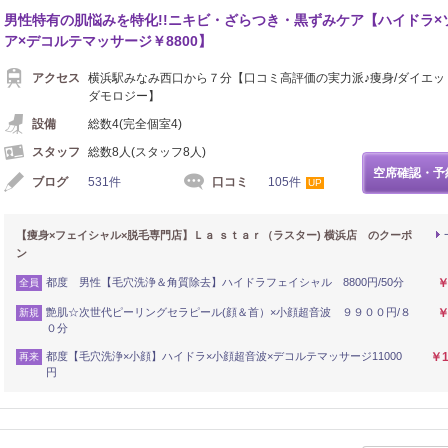
男性特有の肌悩みを特化!!ニキビ・ざらつき・黒ずみケア【ハイドラ×
ア×デコルテマッサージ￥8800】
アクセス
横浜駅みなみ西口から７分【口コミ高評価の実力派♪痩身/ダイエッ
ダモロジー】
設備
総数4(完全個室4)
スタッフ
総数8人(スタッフ8人)
空席確認・予
ブログ
531件
口コミ
105件
UP
【痩身×フェイシャル×脱毛専門店】Ｌａ ｓｔａｒ（ラスター) 横浜店 のクーポ
ン
都度 男性【毛穴洗浄＆角質除去】ハイドラフェイシャル 8800円/50分
￥
全員
艶肌☆次世代ピーリングセラピール(顔＆首）×小顔超音波 ９９００円/８
￥
新規
０分
都度【毛穴洗浄×小顔】ハイドラ×小顔超音波×デコルテマッサージ11000
￥1
再来
円