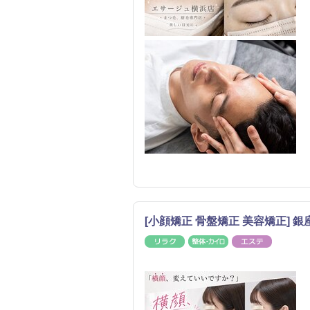
[小顔矯正 骨盤矯正 美容矯正] 銀座 
リラク
整体・カイロ
エステ