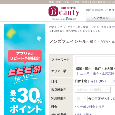
横浜・関内・元町・上大岡・東神奈川の人気エステ/メンズフ
国内最大級のヘアサロ
ヘアサロン
総合トップ
>
エステサロン検索トップ
>
エステサロ
奈川のエステ,脱毛,痩身/メンズフェイシャル
メンズフェイシャル
～横浜・関内・元
フリーワード
横浜・関内・元町・上大岡
エリア・駅
｜
上大岡・磯子・金沢文庫
日付未定
｜
今日（8/7）
｜
土
日付
来店時刻
指定なし
〜
指定なし
利用時間
分の空席があるサ
料金
クーポン料金を指定
その他条件
条件を追加