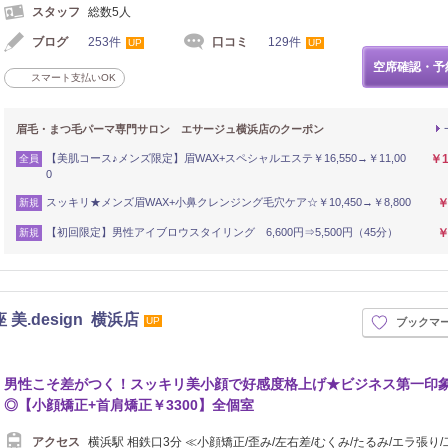
スタッフ
総数5人
ブログ
253件
口コミ
129件
UP
UP
空席確認・予
スマート支払いOK
眉毛・まつ毛パーマ専門サロン エサージュ横浜店のクーポン
【美肌コース♪メンズ限定】眉WAX+スペシャルエステ￥16,550→￥11,00
￥1
全員
0
スッキリ★メンズ眉WAX+小鼻クレンジング毛穴ケア☆￥10,450→￥8,800
￥
新規
【初回限定】男性アイブロウスタイリング 6,600円⇒5,500円（45分）
￥
新規
美.design 横浜店
UP
ブックマ
男性こそ差がつく！スッキリ美小顔で好感度格上げ★ビジネス第一印
◎【小顔矯正+首肩矯正￥3300】全個室
アクセス
横浜駅 相鉄口3分 ≪小顔矯正/歪み/左右差/むくみ/たるみ/エラ張り/