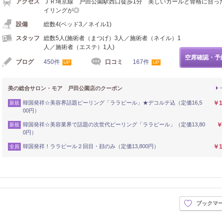
アクセス
ＪＲ埼京線 戸田公園駅西口徒歩1分 美しいカールと骨格に合っ
イリングが◎
設備
総数4(ベッド3／ネイル1)
スタッフ
総数5人(施術者（まつげ）3人／施術者（ネイル）1
人／施術者（エステ）1人)
空席確認・予
ブログ
450件
口コミ
167件
UP
UP
美の総合サロン・モア 戸田公園店のクーポン
韓国発祥☆美容界話題ピーリング「ララピール」★デコルテ込（定価16,5
￥1
新規
00円）
韓国発祥☆美容業界で話題の次世代ピーリング「ララピール」（定価13,80
￥
新規
0円）
韓国発祥！ララピール２回目・顔のみ（定価13,800円）
￥1
全員
ブックマ