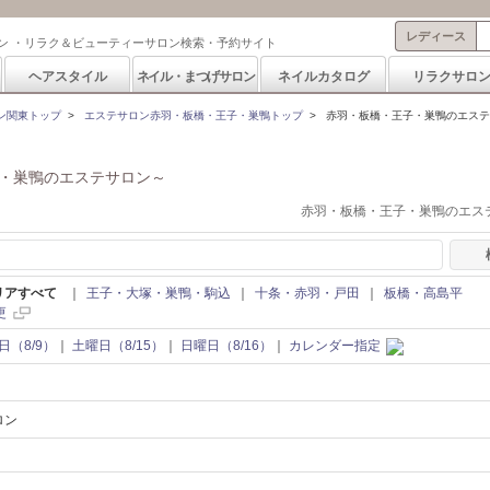
レディース
ン ・リラク＆ビューティーサロン検索・予約サイト
ヘアスタイル
ネイル・まつげサロン
ネイルカタログ
リラクサロ
ン関東トップ
>
エステサロン赤羽・板橋・王子・巣鴨トップ
>
赤羽・板橋・王子・巣鴨のエステ,
・巣鴨のエステサロン～
赤羽・板橋・王子・巣鴨のエステ
リアすべて
｜
王子・大塚・巣鴨・駒込
｜
十条・赤羽・戸田
｜
板橋・高島平
更
日（8/9）
｜
土曜日（8/15）
｜
日曜日（8/16）
｜
カレンダー指定
ロン