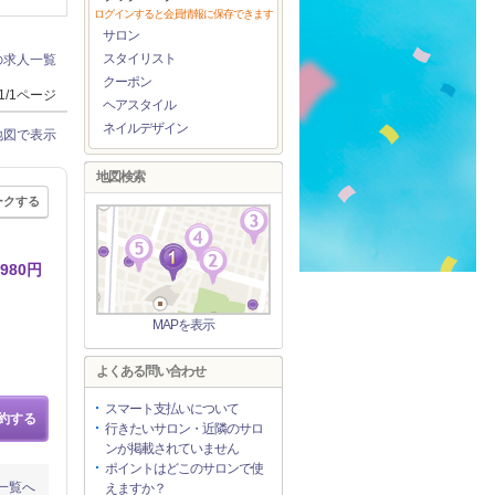
ログインすると会員情報に保存できます
サロン
スタイリスト
の求人一覧
クーポン
1/1ページ
ヘアスタイル
ネイルデザイン
地図で表示
地図検索
ークする
980円
MAPを表示
よくある問い合わせ
スマート支払いについて
約する
行きたいサロン・近隣のサロ
ンが掲載されていません
ポイントはどこのサロンで使
一覧へ
えますか？