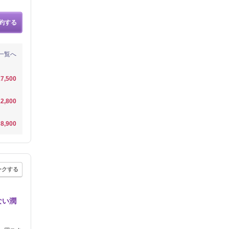
約する
一覧へ
7,500
2,800
8,900
ークする
ない潤