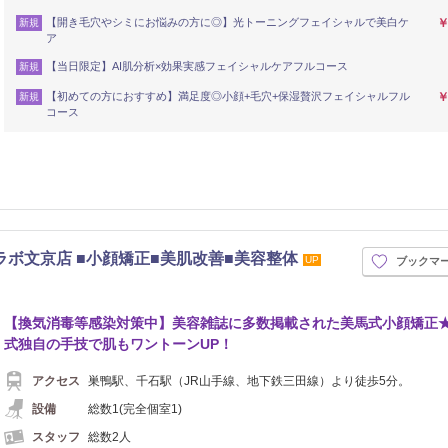
【開き毛穴やシミにお悩みの方に◎】光トーニングフェイシャルで美白ケ
￥
新規
ア
【当日限定】AI肌分析×効果実感フェイシャルケアフルコース
新規
【初めての方におすすめ】満足度◎小顔+毛穴+保湿贅沢フェイシャルフル
￥
新規
コース
座小顔ラボ文京店 ■小顔矯正■美肌改善■美容整体
UP
ブックマ
【換気消毒等感染対策中】美容雑誌に多数掲載された美馬式小顔矯正
式独自の手技で肌もワントーンUP！
アクセス
巣鴨駅、千石駅（JR山手線、地下鉄三田線）より徒歩5分。
設備
総数1(完全個室1)
スタッフ
総数2人