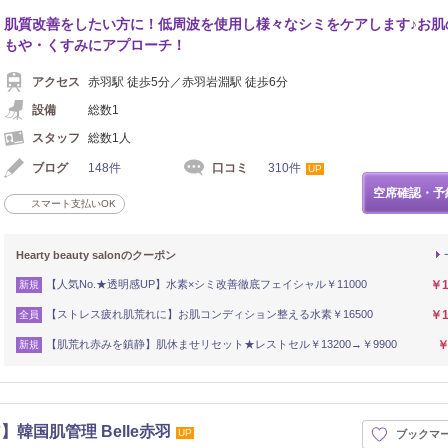
肌質改善をしたい方に！低周波を使用し様々なシミをケアします♪お肌
もや・くすみにアプローチ！
アクセス
赤羽駅 徒歩5分／赤羽岩淵駅 徒歩6分
設備
総数1
スタッフ
総数1人
ブログ
148件
口コミ
310件
UP
空席確認・予
スマート支払いOK
Hearty beauty salonのクーポン
【人気No.★透明感UP】水素×シミ改善徹底フェイシャル￥11000
￥1
新規
【ストレス疲れ肌荒れに】お肌コンディション整える水素￥16500
￥1
全員
【肌荒れ赤みを鎮静】肌休ませリセット★レストセル￥13200→￥9900
￥
新規
韓国肌管理 Belle赤羽
UP
ブックマ