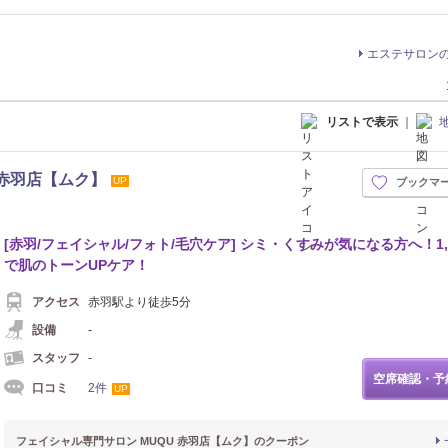
エステサロン
リストで表示
｜
 赤羽店【ムク】
UP
ブックマ
[赤羽/フェイシャル/フォト/毛穴ケア] シミ・くすみが気になる方へ！1,
で肌のトーンUPケア！
アクセス
赤羽駅より徒歩5分
設備
-
スタッフ
-
空席確認・予
口コミ
2件
UP
フェイシャル専門サロン MUQU 赤羽店【ムク】のクーポン