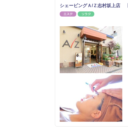
シェービングＡ/Ｚ志村坂上店 
エステ
リラク