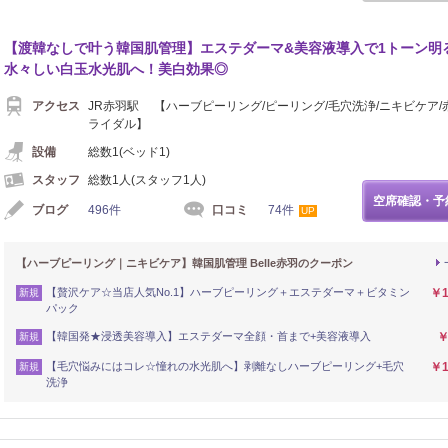
【渡韓なしで叶う韓国肌管理】エステダーマ&美容液導入で1トーン明
水々しい白玉水光肌へ！美白効果◎
アクセス
JR赤羽駅 【ハーブピーリング/ピーリング/毛穴洗浄/ニキビケア/
ライダル】
設備
総数1(ベッド1)
スタッフ
総数1人(スタッフ1人)
空席確認・予
ブログ
496件
口コミ
74件
UP
【ハーブピーリング｜ニキビケア】韓国肌管理 Belle赤羽のクーポン
【贅沢ケア☆当店人気No.1】ハーブピーリング＋エステダーマ＋ビタミン
￥1
新規
パック
【韓国発★浸透美容導入】エステダーマ全顔・首まで+美容液導入
￥
新規
【毛穴悩みにはコレ☆憧れの水光肌へ】剥離なしハーブピーリング+毛穴
￥1
新規
洗浄