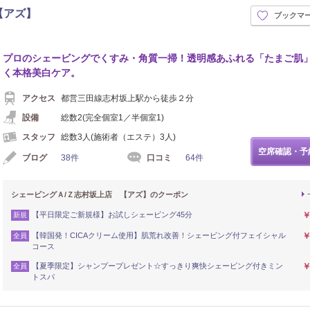
【アズ】
ブックマ
プロのシェービングでくすみ・角質一掃！透明感あふれる「たまご肌
く本格美白ケア。
アクセス
都営三田線志村坂上駅から徒歩２分
設備
総数2(完全個室1／半個室1)
スタッフ
総数3人(施術者（エステ）3人)
空席確認・予
ブログ
38件
口コミ
64件
シェービングＡ/Ｚ志村坂上店 【アズ】のクーポン
【平日限定ご新規様】お試しシェービング45分
￥
新規
【韓国発！CICAクリーム使用】肌荒れ改善！シェービング付フェイシャル
￥
全員
コース
【夏季限定】シャンプープレゼント☆すっきり爽快シェービング付きミン
￥
全員
トスパ