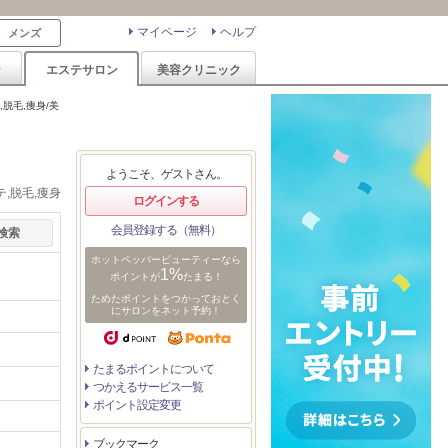
マイページ
ヘルプ
メンズ
ン
エステサロン
美容クリニック
脱毛,痩身/美
ようこそ、ゲストさん。
,脱毛,痩身
ログインする
会員登録する（無料）
ホットペッパービューティーなら
1%
ポイントが
たまる！
ためたポイントをつかっておとく
にサロンをネット予約！
たまるポイントについて
つかえるサービス一覧
ポイント設定変更
ブックマーク