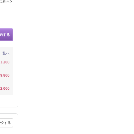
た眉スタ
約する
一覧へ
3,200
9,800
2,000
ークする