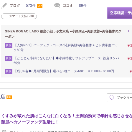
ブログ
573件
口コミ
89件
UP
空席確認・予
スマート支払いOK
GINZA KOGAO LABO 銀座小顔ラボ文京店 ■小顔矯正■美肌改善■美容整体のク
ーポン
【人気No.1】パーフェクトコース小顔×美肌×美容整体＋ヒト臍帯血パッ
￥1
新規
ク80分
【とことん小顔になりたい】◆小顔特化リフトアップコース+首肩リンパ
￥1
新規
60分
【残り6名◆8月期間限定】選べる2種コースAorB ￥15000→8,900円
￥
新規
園店
UP
ブックマ
くすみが取れた肌はこんなに白くなる！圧倒的効果で年齢を感じさせ
艶肌へ☆ノーファンデ生活に！