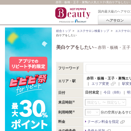
赤羽・板橋・王子・巣鴨の人気エステ/美白ケアをしたい
国内最大級のヘアサロ
ヘアサロン
総合トップ
>
エステサロン検索トップ
>
エステサロ
白ケアをしたい
美白ケアをしたい
～赤羽・板橋・王子
フリーワード
赤羽・板橋・王子・巣鴨エ
エリア・駅
｜
エリア変更
｜
駅変
日付未定
｜
今日（8/8）
｜
明
日付
来店時刻
指定なし
〜
指定なし
利用時間
分の空席があるサ
料金
クーポン料金を指定
その他条件
条件を追加