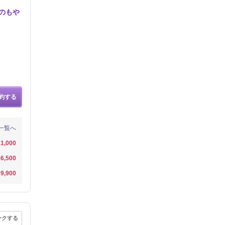
のもや
約する
一覧へ
1,000
6,500
9,900
ークする