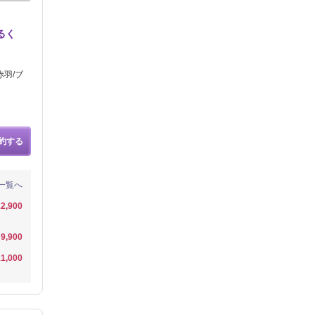
るく
赤羽/ブ
約する
一覧へ
2,900
9,900
1,000