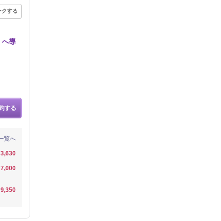
ークする
」へ導
約する
一覧へ
3,630
7,000
9,350