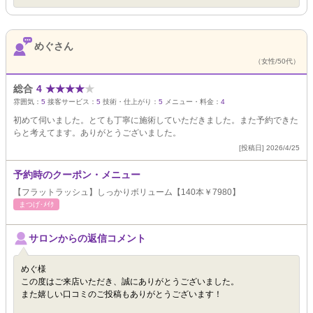
めぐさん
（女性/50代）
総合
4
★
★
★
★
★
雰囲気：
5
接客サービス：
5
技術・仕上がり：
5
メニュー・料金：
4
初めて伺いました。とても丁寧に施術していただきました。また予約できた
らと考えてます。ありがとうございました。
[投稿日] 2026/4/25
予約時のクーポン・メニュー
【フラットラッシュ】しっかりボリューム【140本￥7980】
まつげ･ﾒｲｸ
サロンからの返信コメント
めぐ様
この度はご来店いただき、誠にありがとうございました。
また嬉しい口コミのご投稿もありがとうございます！