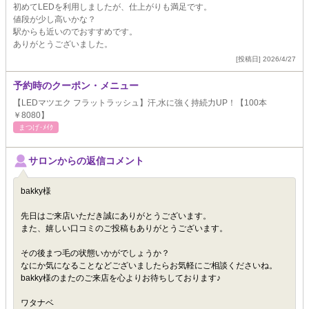
初めてLEDを利用しましたが、仕上がりも満足です。
値段が少し高いかな？
駅からも近いのでおすすめです。
ありがとうございました。
[投稿日] 2026/4/27
予約時のクーポン・メニュー
【LEDマツエク フラットラッシュ】汗,水に強く持続力UP！【100本
￥8080】
まつげ･ﾒｲｸ
サロンからの返信コメント
bakky様
先日はご来店いただき誠にありがとうございます。
また、嬉しい口コミのご投稿もありがとうございます。
その後まつ毛の状態いかがでしょうか？
なにか気になることなどございましたらお気軽にご相談くださいね。
bakky様のまたのご来店を心よりお待ちしております♪
ワタナベ