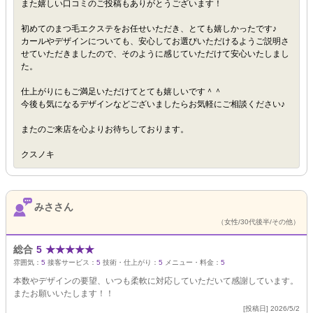
また嬉しい口コミのご投稿もありがとうございます！
初めてのまつ毛エクステをお任せいただき、とても嬉しかったです♪
カールやデザインについても、安心してお選びいただけるようご説明さ
せていただきましたので、そのように感じていただけて安心いたしまし
た。
仕上がりにもご満足いただけてとても嬉しいです＾＾
今後も気になるデザインなどございましたらお気軽にご相談ください♪
またのご来店を心よりお待ちしております。
クスノキ
みささん
（女性/30代後半/その他）
総合
5
★
★
★
★
★
雰囲気：
5
接客サービス：
5
技術・仕上がり：
5
メニュー・料金：
5
本数やデザインの要望、いつも柔軟に対応していただいて感謝しています。
またお願いいたします！！
[投稿日] 2026/5/2