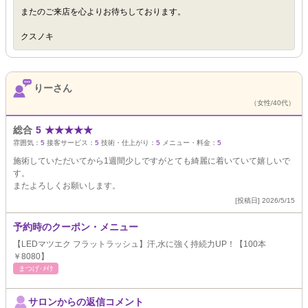
またのご来店を心よりお待ちしております。
クスノキ
りーさん
（女性/40代）
総合
5
★
★
★
★
★
雰囲気：
5
接客サービス：
5
技術・仕上がり：
5
メニュー・料金：
5
施術していただいてから1週間少しですがとても綺麗に着いていて嬉しいで
す。
またよろしくお願いします。
[投稿日] 2026/5/15
予約時のクーポン・メニュー
【LEDマツエク フラットラッシュ】汗,水に強く持続力UP！【100本
￥8080】
まつげ･ﾒｲｸ
サロンからの返信コメント