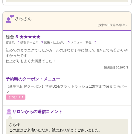
さらさん
（女性/20代前半/学生）
総合
5
★
★
★
★
★
雰囲気：
5
接客サービス：
5
技術・仕上がり：
5
メニュー・料金：
5
初めてのまつエクでしたがカールの形など丁寧に教えて頂きとても分かりや
すかったです！
仕上がりもよく大満足でした！
[投稿日] 2026/5/3
予約時のクーポン・メニュー
【新生活応援クーポン】学割U24/フラットラッシュ120本までorまつ毛パー
マ
まつげ･ﾒｲｸ
サロンからの返信コメント
さら様
この度はご来店いただき、誠にありがとうございました。