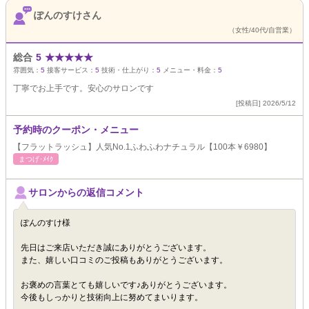
ぽんのすけさん
（女性/40代/自営業）
総合
5
★
★
★
★
★
雰囲気：
5
接客サービス：
5
技術・仕上がり：
5
メニュー・料金：
5
丁寧でお上手です。安心のサロンです
[投稿日] 2026/5/12
予約時のクーポン・メニュー
【フラットラッシュ】人気No.1ふわふわナチュラル【100本￥6980】
まつげ･ﾒｲｸ
サロンからの返信コメント
ぽんのすけ様
先日はご来店いただき誠にありがとうございます。
また、嬉しい口コミのご投稿もありがとうございます。
お褒めの言葉とても嬉しいです♪ありがとうございます。
今後もしっかりと技術向上に努めてまいります。