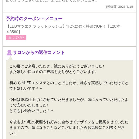
ありがとうございました。またよろしくお願いします。
[投稿日] 2026/5/15
予約時のクーポン・メニュー
【LEDマツエク フラットラッシュ】汗,水に強く持続力UP！【120本
￥8580】
まつげ･ﾒｲｸ
サロンからの返信コメント
この度はご来店いただき、誠にありがとうございました♪
また嬉しい口コミのご投稿もありがとうございます。
初めてのLEDエクステとのことでしたが、軽さを実感していただけてと
ても嬉しいです＾＾
今回は束感仕上げにさせていただきましたが、気に入っていただけたよ
うで安心いたしました♪
とてもお似合いでした＾＾
今後もまつ毛の状態やお好みに合わせてデザインをご提案させていただ
きますので、気になることなどございましたらお気軽にご相談くださ
い！