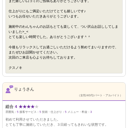
また嬉しい口コミのご投稿もありがとうございます。
仕上がりにもご満足いただけてとても嬉しいです♪
いつもお任せいただきありがとうございます。
施術中のわんちゃんのお話もとても楽しくて、つい沢山お話ししてしま
いました>_<
とても楽しい時間でした。ありがとうございます＾＾
今後もリラックスしてお過ごしいただけるよう努めてまいりますので、
またぜひお話聞かせてください。
次回のご来店も心よりお待ちしております。
クスノキ
りょうさん
（女性/40代/パート・アルバイト）
総合
4
★
★
★
★
★
雰囲気：
5
接客サービス：
5
技術・仕上がり：
5
メニュー・料金：
3
初めて利用させていただきました。
とても丁寧に施術していただき、３日経ってもきれいな状態です。