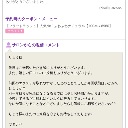
ありがとうございました。
[投稿日] 2026/5/3
予約時のクーポン・メニュー
【フラットラッシュ】人気No.1ふわふわナチュラル【100本￥6980】
まつげ･ﾒｲｸ
サロンからの返信コメント
りょう様
先日はご来店いただき誠にありがとうございます。
また、嬉しい口コミのご投稿もありがとうございます。
前回のエクステが取れやすかったとのことでしたが今回状態はいかがで
しょうか？
パーマ残りが完全になくなるまでには少しお時間がかかりますが、
今後もできるだけ取れにくいように努力してまいります。
なにか気になることなどございましたらお気軽にご相談くださいね^ ^
りょう様のまたのご来店を心よりお待ちしております♪
ワタナベ