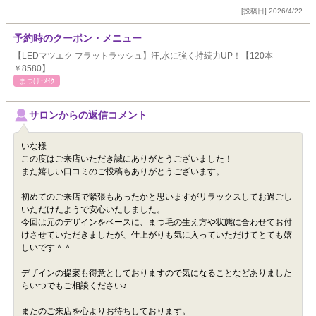
[投稿日] 2026/4/22
予約時のクーポン・メニュー
【LEDマツエク フラットラッシュ】汗,水に強く持続力UP！【120本
￥8580】
まつげ･ﾒｲｸ
サロンからの返信コメント
いな様
この度はご来店いただき誠にありがとうございました！
また嬉しい口コミのご投稿もありがとうございます。
初めてのご来店で緊張もあったかと思いますがリラックスしてお過ごし
いただけたようで安心いたしました。
今回は元のデザインをベースに、まつ毛の生え方や状態に合わせてお付
けさせていただきましたが、仕上がりも気に入っていただけてとても嬉
しいです＾＾
デザインの提案も得意としておりますので気になることなどありました
らいつでもご相談ください♪
またのご来店を心よりお待ちしております。