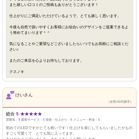
また嬉しい口コミのご投稿もありがとうございます！
仕上がりにご満足いただけているようで、とても嬉しく思います。
今後も自然で扱いやすくお客様にお似合いのデザインをご提案できるよ
う努めてまいります＾＾
気になることやご要望などございましたらいつでもお気軽にご相談くだ
さい♪
またのご来店を心よりお待ちしております。
クスノキ
けいさん
（女性/30代後半）
総合
5
★
★
★
★
★
雰囲気：
5
接客サービス：
5
技術・仕上がり：
5
メニュー・料金：
5
初めてのLEDですがとても軽いです！仕上げを束にしてもらいましたがもの
すごく可愛くて、とても気に入ってます。