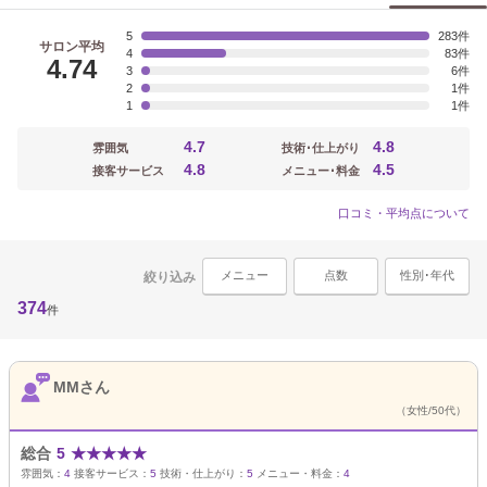
5
283
サロン平均
4
83
4.74
3
6
2
1
1
1
4.7
4.8
雰囲気
技術･仕上がり
4.8
4.5
接客サービス
メニュー･料金
口コミ・平均点について
メニュー
点数
性別･年代
絞り込み
374
件
MMさん
（女性/50代）
総合
5
★
★
★
★
★
雰囲気：
4
接客サービス：
5
技術・仕上がり：
5
メニュー・料金：
4