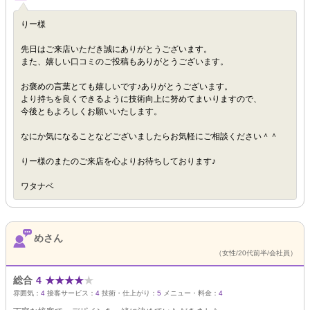
りー様
先日はご来店いただき誠にありがとうございます。
また、嬉しい口コミのご投稿もありがとうございます。
お褒めの言葉とても嬉しいです♪ありがとうございます。
より持ちを良くできるように技術向上に努めてまいりますので、
今後ともよろしくお願いいたします。
なにか気になることなどございましたらお気軽にご相談ください＾＾
りー様のまたのご来店を心よりお待ちしております♪
ワタナベ
めさん
（女性/20代前半/会社員）
総合
4
★
★
★
★
★
雰囲気：
4
接客サービス：
4
技術・仕上がり：
5
メニュー・料金：
4