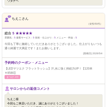
ワタナベ
ちえこさん
（女性/50代）
総合
5
★
★
★
★
★
雰囲気：
5
接客サービス：
5
技術・仕上がり：
5
メニュー・料金：
5
今回も丁寧に施術していただきありがとうございました。仕上がりもいつも
通り綺麗で大満足です！またお願いします。
[投稿日] 2026/5/4
予約時のクーポン・メニュー
【LEDマツエク フラットラッシュ】汗,水に強く持続力UP！【120本
￥8580】
まつげ･ﾒｲｸ
サロンからの返信コメント
ちえこ様
今回もご来店いただき、誠にありがとうございました！