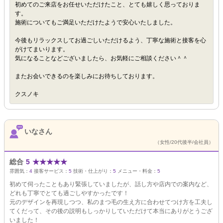
初めてのご来店をお任せいただけたこと、とても嬉しく思っておりま
す。
施術についてもご満足いただけたようで安心いたしました。
今後もリラックスしてお過ごしいただけるよう、丁寧な施術と接客を心
がけてまいります。
気になることなどございましたら、お気軽にご相談ください＾＾
またお会いできるのを楽しみにお待ちしております。
クスノキ
いなさん
（女性/20代後半/会社員）
総合
5
★
★
★
★
★
雰囲気：
4
接客サービス：
5
技術・仕上がり：
5
メニュー・料金：
5
初めて伺ったこともあり緊張していましたが、話し方や店内での案内など、
どれも丁寧でとても過ごしやすかったです！
元のデザインを再現しつつ、私のまつ毛の生え方に合わせてつけ方を工夫し
てくだって、その後の説明もしっかりしていただけて本当にありがとうござ
いました！