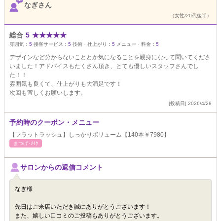
なぎさん
（女性/20代後半）
総合
5
★
★
★
★
★
雰囲気：
5
接客サービス：
5
技術・仕上がり：
5
メニュー・料金：
5
デザインなど分からないこととか気になることを親身になって聞いてくださ
いました！アドバイスもたくさん頂き、とても優しいスタッフさんでし
た！！
雰囲気も良くて、仕上がりも大満足です！
次回も宜しくお願いします。
[投稿日] 2026/4/28
予約時のクーポン・メニュー
【フラットラッシュ】しっかりボリューム【140本￥7980】
まつげ･ﾒｲｸ
サロンからの返信コメント
なぎ様
先日はご来店いただき誠にありがとうございます！
また、嬉しい口コミのご投稿もありがとうございます。