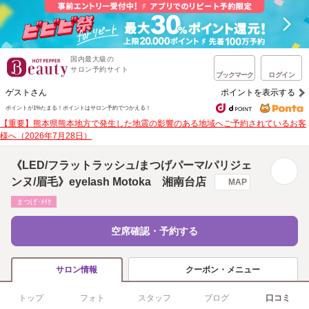
国内最大級の
サロン予約サイト
ブックマーク
ログイン
ゲストさん
ポイントを表示する
ポイントが1%たまる！
ポイントはサロン予約でつかえる！
【重要】熊本県熊本地方で発生した地震の影響のある地域へご予約されているお客
様へ（2026年7月28日）
《LED/フラットラッシュ/まつげパーマ/パリジェ
ンヌ/眉毛》eyelash Motoka 湘南台店
MAP
まつげ･ﾒｲｸ
空席確認・予約する
クーポン・メニュー
サロン情報
トップ
フォト
スタッフ
ブログ
口コミ