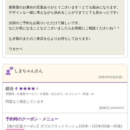
接客面のお褒めの言葉ありがとうございます！とても励みになります。
デザインも一緒に考えながら決めることができてとても良かったです♪
次回のご予約もお取りいただけて嬉しいです。
なにか気になることなどございましたらお気軽にご相談くださいね＾＾
なぎ様のまたのご来店を心よりお待ちしております♪
ワタナベ
しまちゃんさん
（女性/50代/会社員）
総合
4
★
★
★
★
★
雰囲気：
4
接客サービス：
4
技術・仕上がり：
4
メニュー・料金：
4
問題なく満足しています
[投稿日] 2026/4/27
予約時のクーポン・メニュー
【春の応援クーポン】ダブルフラットラッシュ100本～120本(50束～60束)