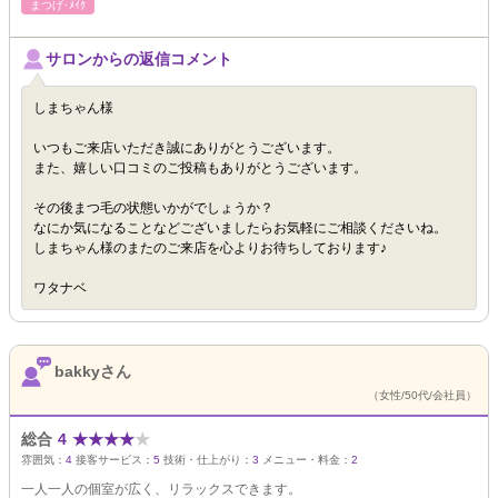
まつげ･ﾒｲｸ
サロンからの返信コメント
しまちゃん様
いつもご来店いただき誠にありがとうございます。
また、嬉しい口コミのご投稿もありがとうございます。
その後まつ毛の状態いかがでしょうか？
なにか気になることなどございましたらお気軽にご相談くださいね。
しまちゃん様のまたのご来店を心よりお待ちしております♪
ワタナベ
bakkyさん
（女性/50代/会社員）
総合
4
★
★
★
★
★
雰囲気：
4
接客サービス：
5
技術・仕上がり：
3
メニュー・料金：
2
一人一人の個室が広く、リラックスできます。