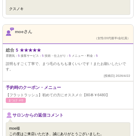
クスノキ
moeさん
（女性/20代後半/会社員）
総合
5
★
★
★
★
★
雰囲気：
5
接客サービス：
5
技術・仕上がり：
5
メニュー・料金：
5
説明もすごく丁寧で、まつ毛のもちも凄くいいです！またお願いしたいで
す。
[投稿日] 2026/4/22
予約時のクーポン・メニュー
【フラットラッシュ】初めての方にオススメ☆【80本￥6480】
まつげ･ﾒｲｸ
サロンからの返信コメント
moe様
この度はご来店いただき、誠にありがとうございました。