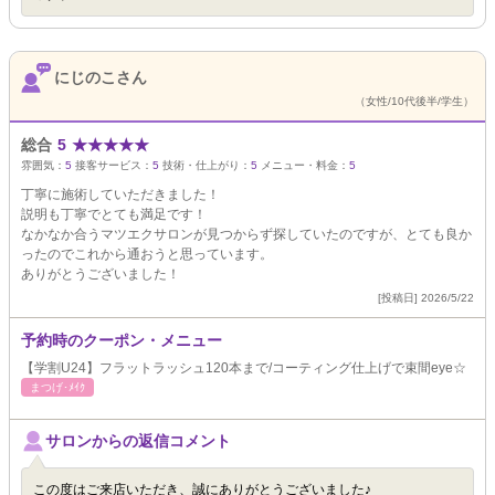
にじのこさん
（女性/10代後半/学生）
総合
5
★
★
★
★
★
雰囲気：
5
接客サービス：
5
技術・仕上がり：
5
メニュー・料金：
5
丁寧に施術していただきました！
説明も丁寧でとても満足です！
なかなか合うマツエクサロンが見つからず探していたのですが、とても良か
ったのでこれから通おうと思っています。
ありがとうございました！
[投稿日] 2026/5/22
予約時のクーポン・メニュー
【学割U24】フラットラッシュ120本まで/コーティング仕上げで束間eye☆
まつげ･ﾒｲｸ
サロンからの返信コメント
この度はご来店いただき、誠にありがとうございました♪