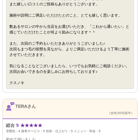
また嬉しい口コミのご投稿もありがとうございます。
施術や説明にご満足いただけたとのこと、とても嬉しく思います。
数あるサロンの中から当店をお選びいただき、「これから通いたい」と
感じていただけたことが何より励みになります＾＾
また、次回のご予約もいただきありがとうございました♪
次回もまつ毛の状態を見ながら、よりご満足いただけるよう丁寧に施術
させていただきます。
気になることなどございましたら、いつでもお気軽にご相談ください。
次回お会いできるのを楽しみにお待ちしております♪
クスノキ
TERAさん
（女性/30代前半）
総合
5
★
★
★
★
★
雰囲気：
4
接客サービス：
5
技術・仕上がり：
5
メニュー・料金：
5
初めて伺いました。