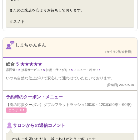
またのご来店を心よりお待ちしております。
クスノキ
しまちゃんさん
（女性/50代/会社員）
総合
5
★
★
★
★
★
雰囲気：
5
接客サービス：
5
技術・仕上がり：
5
メニュー・料金：
5
いつも自然な仕上がりで安心して通わせていただいております、
[投稿日] 2026/5/16
予約時のクーポン・メニュー
【春の応援クーポン】ダブルフラットラッシュ100本～120本(50束～60束)
まつげ･ﾒｲｸ
サロンからの返信コメント
いつもご来店いただき、誠にありがとうございます。