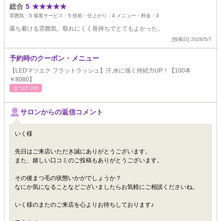
総合
5
★
★
★
★
★
雰囲気：
5
接客サービス：
5
技術・仕上がり：
4
メニュー・料金：
3
落ち着ける雰囲気、取れにくく長持ちでとてもよかった。
[投稿日] 2026/5/7
予約時のクーポン・メニュー
【LEDマツエク フラットラッシュ】汗,水に強く持続力UP！【100本
￥8080】
まつげ･ﾒｲｸ
サロンからの返信コメント
いく様
先日はご来店いただき誠にありがとうございます。
また、嬉しい口コミのご投稿もありがとうございます。
その後まつ毛の状態いかがでしょうか？
なにか気になることなどございましたらお気軽にご相談くださいね。
いく様のまたのご来店を心よりお待ちしております♪