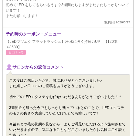
初めてLED をしてもらいもうすぐ3週間たちますがまだまだしっかりついて
います！
またお願いします！
[投稿日] 2026/5/17
予約時のクーポン・メニュー
【LEDマツエク フラットラッシュ】汗,水に強く持続力UP！【120本
￥8580】
まつげ･ﾒｲｸ
サロンからの返信コメント
この度はご来店いただき、誠にありがとうございました♪
また嬉しい口コミのご投稿もありがとうございます。
初めてのLEDエクステをお任せいただきありがとうございました＾＾
3週間近く経った今でもしっかり残っているとのことで、LEDエクステ
のモチの良さを実感していただけてとても嬉しいです♪
今後もまつ毛の状態を見ながら、よりご満足いただけるよう施術させて
いただきますので、気になることなどございましたらお気軽にご相談く
ださい＾＾