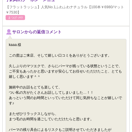
【フラットラッシュ】人気No.1ふわふわナチュラル【100本￥6980/マット
￥7530】
まつげ･ﾒｲｸ
サロンからの返信コメント
kaaa.様
この度はご来店、そして嬉しい口コミをありがとうございます。
久しぶりのマツエクで、さらにパーマが残っている状態ということで、
ご不安もあったかと思いますが安心してお任せいただけたこと、とても
嬉しく思います＾＾
施術中のお話もとても楽しくて、
つい私の方がたくさんお話ししてしまいました…！！
あっという間のお時間といっていただけて同じ気持ちなことが嬉しいで
す♪
またぜひリラックスしながら、
まつ毛のお時間を過ごしていただけたらと思います。
パーマの残り具合によるリスクもご説明させていただきましたが