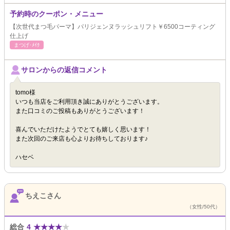
予約時のクーポン・メニュー
【次世代まつ毛パーマ】パリジェンヌラッシュリフト￥6500コーティング
仕上げ
まつげ･ﾒｲｸ
サロンからの返信コメント
tomo様
いつも当店をご利用頂き誠にありがとうございます。
また口コミのご投稿もありがとうございます！
喜んでいただけたようでとても嬉しく思います！
また次回のご来店も心よりお待ちしております♪
ハセベ
ちえこさん
（女性/50代）
総合
4
★
★
★
★
★