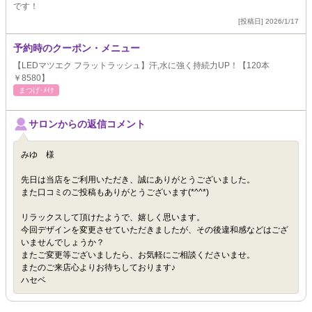
です！
[投稿日] 2026/1/17
予約時のクーポン・メニュー
【LEDマツエク フラットラッシュ】汗,水に強く持続力UP！【120本
￥8580】
まつげ･ﾒｲｸ
サロンからの返信コメント
みゆ 様
先日は当店をご利用いただき、誠にありがとうございました。
また口コミのご投稿もありがとうございます(*^^*)
リラックスして頂けたようで、嬉しく思います。
今回デザインを変更させていただきましたが、その後違和感などはござ
いませんでしょうか？
またご変更等ございましたら、お気軽にご相談くださいませ。
またのご来店心よりお待ちしております♪
ハセベ