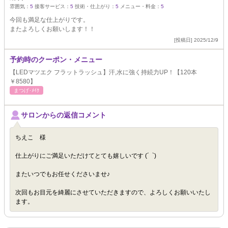
雰囲気：
5
接客サービス：
5
技術・仕上がり：
5
メニュー・料金：
5
今回も満足な仕上がりです。
またよろしくお願いします！！
[投稿日] 2025/12/9
予約時のクーポン・メニュー
【LEDマツエク フラットラッシュ】汗,水に強く持続力UP！【120本
￥8580】
まつげ･ﾒｲｸ
サロンからの返信コメント
ちえこ 様
仕上がりにご満足いただけてとても嬉しいです (´ `)
またいつでもお任せくださいませ♪
次回もお目元を綺麗にさせていただきますので、よろしくお願いいたし
ます。