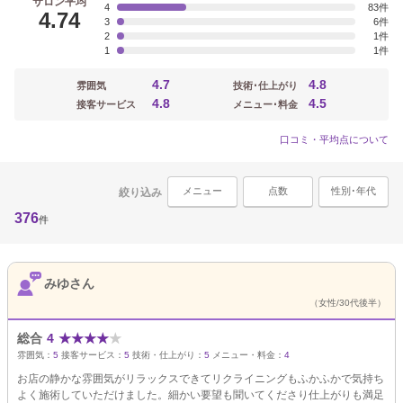
サロン平均
4
83
4.74
3
6
2
1
1
1
4.7
4.8
雰囲気
技術･仕上がり
4.8
4.5
接客サービス
メニュー･料金
口コミ・平均点について
メニュー
点数
性別･年代
絞り込み
376
件
みゆさん
（女性/30代後半）
総合
4
★
★
★
★
★
雰囲気：
5
接客サービス：
5
技術・仕上がり：
5
メニュー・料金：
4
お店の静かな雰囲気がリラックスできてリクライニングもふかふかで気持ち
よく施術していただけました。細かい要望も聞いてくださり仕上がりも満足