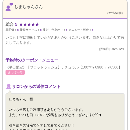
しまちゃんさん
（女性/50代）
総合
5
★
★
★
★
★
雰囲気：
5
接客サービス：
5
技術・仕上がり：
5
メニュー・料金：
5
いつも丁寧に施術していただきありがとうございます。自然な仕上がりで満
足しております。
[投稿日] 2025/12/1
予約時のクーポン・メニュー
《平日限定》【フラットラッシュ】ナチュラル【100本￥6980→￥6500】
まつげ･ﾒｲｸ
サロンからの返信コメント
しまちゃん 様
いつも当店をご利用頂きありがとうございます。
また、いつも口コミのご投稿もありがとうございます(*^^*)
引き続き美容液でケアしてみてください！