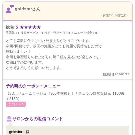
goldstarさん
（女性/50代/自営業）
総合
5
★
★
★
★
★
雰囲気：
5
接客サービス：
5
技術・仕上がり：
5
メニュー・料金：
5
とても素敵に仕上げいただきありがとうございます。
今回2回目です。前回の施術がとても綺麗で長持ちしたので
感動しました！
今回も希望通りの仕上がりに毎日鏡を見るのが楽しみです。
次回は早めに伺います。
どうぞよろしくお願いいたします。
[投稿日] 2026/1/13
予約時のクーポン・メニュー
【3Dボリュームラッシュ（300本前後）】ナチュラル自然な目元【100束
￥8150】
まつげ･ﾒｲｸ
サロンからの返信コメント
goldstar 様