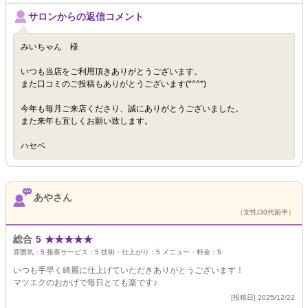
サロンからの返信コメント
みいちゃん 様
いつも当店をご利用頂きありがとうございます。
また口コミのご投稿もありがとうございます(*^^*)
今年も毎月ご来店くださり、誠にありがとうございました。
また来年も宜しくお願い致します。
ハセベ
あやさん
（女性/30代前半）
総合
5
★
★
★
★
★
雰囲気：
5
接客サービス：
5
技術・仕上がり：
5
メニュー・料金：
5
いつも手早く綺麗に仕上げていただきありがとうございます！
マツエクのおかげで毎日とても楽です♪
[投稿日] 2025/12/22