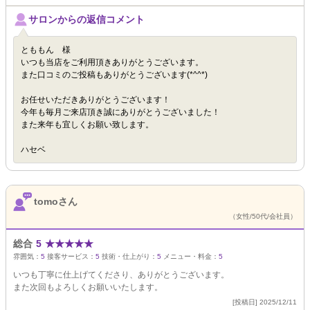
サロンからの返信コメント
とももん 様
いつも当店をご利用頂きありがとうございます。
また口コミのご投稿もありがとうございます(*^^*)
お任せいただきありがとうございます！
今年も毎月ご来店頂き誠にありがとうございました！
また来年も宜しくお願い致します。
ハセベ
tomoさん
（女性/50代/会社員）
総合
5
★
★
★
★
★
雰囲気：
5
接客サービス：
5
技術・仕上がり：
5
メニュー・料金：
5
いつも丁寧に仕上げてくださり、ありがとうございます。
また次回もよろしくお願いいたします。
[投稿日] 2025/12/11