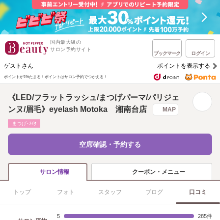
国内最大級の
サロン予約サイト
ブックマーク
ログイン
ゲストさん
ポイントを表示する
ポイントが1%たまる！
ポイントはサロン予約でつかえる！
《LED/フラットラッシュ/まつげパーマ/パリジェ
ンヌ/眉毛》eyelash Motoka 湘南台店
MAP
まつげ･ﾒｲｸ
空席確認・予約する
クーポン・メニュー
サロン情報
トップ
フォト
スタッフ
ブログ
口コミ
5
285