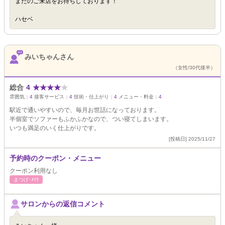
またのご来店をお待ちしております！
ハセベ
みいちゃんさん
（女性/30代後半）
総合
4
★
★
★
★
★
雰囲気：
4
接客サービス：
4
技術・仕上がり：
4
メニュー・料金：
4
駅近で通いやすいので、毎月お世話になっております。
半個室でソファーもふかふかなので、つい寝てしまいます。
いつも満足のいく仕上がりです。
[投稿日] 2025/11/27
予約時のクーポン・メニュー
クーポン利用なし
まつげ･ﾒｲｸ
サロンからの返信コメント