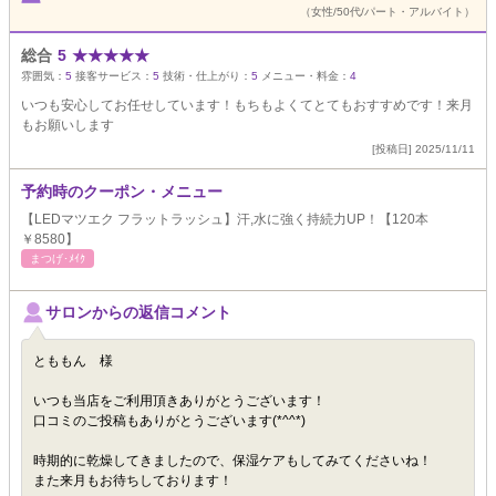
（女性/50代/パート・アルバイト）
総合
5
★
★
★
★
★
雰囲気：
5
接客サービス：
5
技術・仕上がり：
5
メニュー・料金：
4
いつも安心してお任せしています！もちもよくてとてもおすすめです！来月
もお願いします
[投稿日] 2025/11/11
予約時のクーポン・メニュー
【LEDマツエク フラットラッシュ】汗,水に強く持続力UP！【120本
￥8580】
まつげ･ﾒｲｸ
サロンからの返信コメント
とももん 様
いつも当店をご利用頂きありがとうございます！
口コミのご投稿もありがとうございます(*^^*)
時期的に乾燥してきましたので、保湿ケアもしてみてくださいね！
また来月もお待ちしております！