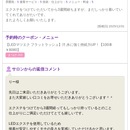
雰囲気：
5
接客サービス：
5
技術・仕上がり：
5
メニュー・料金：
5
エクステをつけていただいてから3週間経ちますが、まだしっかり着いてい
てくれてありがたいです。
またよろしくお願いいたします。
[投稿日] 2025/12/31
予約時のクーポン・メニュー
【LEDマツエク フラットラッシュ】汗,水に強く持続力UP！【100本
￥8080】
まつげ･ﾒｲｸ
サロンからの返信コメント
りー様
先日はご来店いただきありがとうございます。
また大変嬉しい口コミをお寄せいただきありがとうございます＾＾
エクステをつけてから3週間経ってもしっかり持っているとのこと
仕上がりにご満足いただけてとても嬉しいです。
LEDエクステを使用しているため
接着が安定しやすくモチの良さを実感していただけるかと思います。