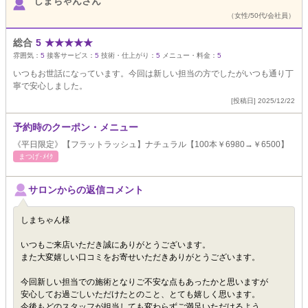
しまちゃんさん
（女性/50代/会社員）
総合
5
★
★
★
★
★
雰囲気：
5
接客サービス：
5
技術・仕上がり：
5
メニュー・料金：
5
いつもお世話になっています。今回は新しい担当の方でしたがいつも通り丁
寧で安心しました。
[投稿日] 2025/12/22
予約時のクーポン・メニュー
《平日限定》【フラットラッシュ】ナチュラル【100本￥6980→￥6500】
まつげ･ﾒｲｸ
サロンからの返信コメント
しまちゃん様
いつもご来店いただき誠にありがとうございます。
また大変嬉しい口コミをお寄せいただきありがとうございます。
今回新しい担当での施術となりご不安な点もあったかと思いますが
安心してお過ごしいただけたとのこと、とても嬉しく思います。
今後もどのスタッフが担当しても変わらずご満足いただけるよう