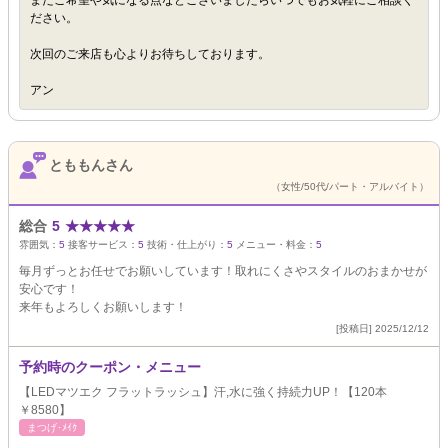
またご希望や気になる点などございましたらいつでもお気軽にご相談く
ださい。
次回のご来店も心よりお待ちしております。
アン
とももんさん
（女性/50代/パート・アルバイト）
総合
5
★
★
★
★
★
雰囲気：
5
接客サービス：
5
技術・仕上がり：
5
メニュー・料金：
5
毎月ずっとお任せでお願いしています！取れにくさやスタイルのおまかせが
安心です！
来年もよろしくお願いします！
[投稿日] 2025/12/12
予約時のクーポン・メニュー
【LEDマツエク フラットラッシュ】汗,水に強く持続力UP！【120本
￥8580】
まつげ･ﾒｲｸ