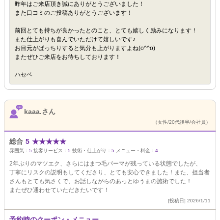
昨年はご来店頂き誠にありがとうございました！
また口コミのご投稿ありがとうございます！
前回とても持ちが良かったとのこと、とても嬉しく励みになります！
また仕上がりも喜んでいただけて嬉しいです♪
お目元がぱっちりすると気分も上がりますよね(o^^o)
またぜひご来店をお待ちしております！
ハセベ
kaaa.さん
（女性/20代後半/会社員）
総合
5
★
★
★
★
★
雰囲気：
5
接客サービス：
5
技術・仕上がり：
5
メニュー・料金：
4
2年ぶりのマツエク、さらにはまつ毛パーマが残っている状態でしたが、
丁寧にリスクの説明もしてくださり、とても安心できました！また、担当者
さんもとても気さくで、お話しながらのあっとゆうまの施術でした！
またぜひ通わせていただきたいです！
[投稿日] 2026/1/11
予約時のクーポン・メニュー