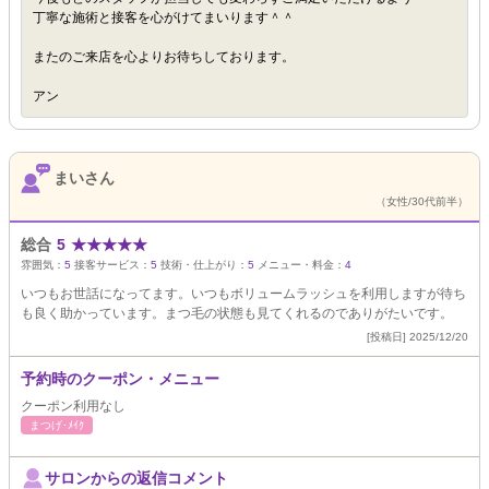
丁寧な施術と接客を心がけてまいります＾＾
またのご来店を心よりお待ちしております。
アン
まいさん
（女性/30代前半）
総合
5
★
★
★
★
★
雰囲気：
5
接客サービス：
5
技術・仕上がり：
5
メニュー・料金：
4
いつもお世話になってます。いつもボリュームラッシュを利用しますが待ち
も良く助かっています。まつ毛の状態も見てくれるのでありがたいです。
[投稿日] 2025/12/20
予約時のクーポン・メニュー
クーポン利用なし
まつげ･ﾒｲｸ
サロンからの返信コメント