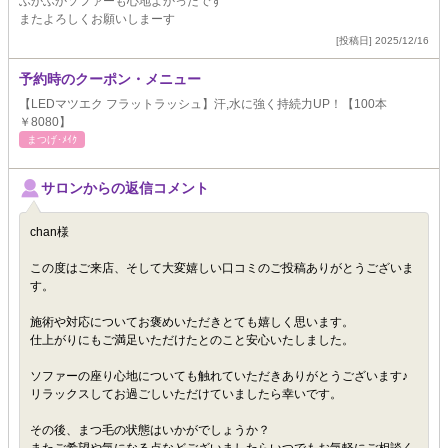
ふかふかソファーも心地よかったです
またよろしくお願いしまーす
[投稿日] 2025/12/16
予約時のクーポン・メニュー
【LEDマツエク フラットラッシュ】汗,水に強く持続力UP！【100本
￥8080】
まつげ･ﾒｲｸ
サロンからの返信コメント
chan様
この度はご来店、そして大変嬉しい口コミのご投稿ありがとうございま
す。
施術や対応についてお褒めいただきとても嬉しく思います。
仕上がりにもご満足いただけたとのこと安心いたしました。
ソファーの座り心地についても触れていただきありがとうございます♪
リラックスしてお過ごしいただけていましたら幸いです。
その後、まつ毛の状態はいかがでしょうか？