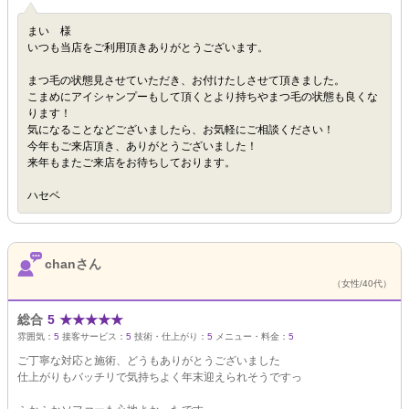
まい 様
いつも当店をご利用頂きありがとうございます。
まつ毛の状態見させていただき、お付けたしさせて頂きました。
こまめにアイシャンプーもして頂くとより持ちやまつ毛の状態も良くな
ります！
気になることなどございましたら、お気軽にご相談ください！
今年もご来店頂き、ありがとうございました！
来年もまたご来店をお待ちしております。
ハセベ
chanさん
（女性/40代）
総合
5
★
★
★
★
★
雰囲気：
5
接客サービス：
5
技術・仕上がり：
5
メニュー・料金：
5
ご丁寧な対応と施術、どうもありがとうございました
仕上がりもバッチリで気持ちよく年末迎えられそうですっ