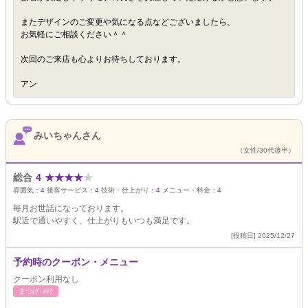
またデザインのご変更や気になる点などございましたら、
お気軽にご相談ください＾＾
次回のご来店も心よりお待ちしております。
アン
みいちゃんさん
（女性/30代後半）
総合
4
★
★
★
★
★
雰囲気：
4
接客サービス：
4
技術・仕上がり：
4
メニュー・料金：
4
毎月お世話になっております。
駅近で通いやすく、仕上がりもいつも満足です。
[投稿日] 2025/12/27
予約時のクーポン・メニュー
クーポン利用なし
まつげ･ﾒｲｸ