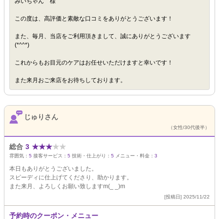
みいちゃん 様
この度は、高評価と素敵な口コミをありがとうございます！
また、毎月、当店をご利用頂きまして、誠にありがとうございます
(*^^*)
これからもお目元のケアはお任せいただけますと幸いです！
また来月おご来店をお待ちしております。
じゅりさん
（女性/30代後半）
総合
3
★
★
★
★
★
雰囲気：
5
接客サービス：
5
技術・仕上がり：
5
メニュー・料金：
3
本日もありがとうございました。
スピーディに仕上げてくださり、助かります。
また来月、よろしくお願い致しますm(_ _)m
[投稿日] 2025/11/22
予約時のクーポン・メニュー