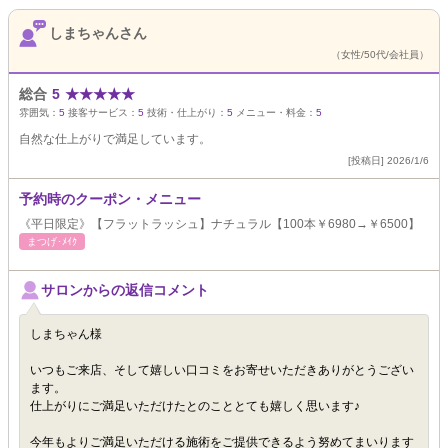
しまちゃんさん
（女性/50代/会社員）
総合
5
★
★
★
★
★
雰囲気：
5
接客サービス：
5
技術・仕上がり：
5
メニュー・料金：
5
自然な仕上がりで満足しています。
[投稿日] 2026/1/6
予約時のクーポン・メニュー
《平日限定》【フラットラッシュ】ナチュラル【100本￥6980→￥6500】
まつげ･ﾒｲｸ
サロンからの返信コメント
しまちゃん様
いつもご来店、そして嬉しい口コミをお寄せいただきありがとうござい
ます。
仕上がりにご満足いただけたとのこととても嬉しく思います♪
今年もよりご満足いただける施術をご提供できるよう努めてまいります