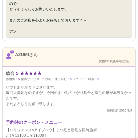
ので
どうぞよろしくお願いいたします。
またのご来店を心よりお待ちしております＾＾
アン
AZUMIさん
（女性/30代後半/自営業）
総合
5
★
★
★
★
★
雰囲気：
5
接客サービス：
5
技術・仕上がり：
5
メニュー・料金：
5
いつもありがとうございます。
毎回大満足なのですが、今回のまつ毛の上がり具合と眉毛の形が本当良かっ
たです。
またよろしくお願い致します。
[投稿日] 2026/1/6
予約時のクーポン・メニュー
【パリジェンヌ×アイブロウ】まつ毛と眉毛を同時施術
♪【￥12100→￥11000】