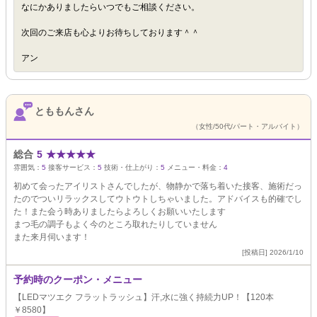
なにかありましたらいつでもご相談ください。
次回のご来店も心よりお待ちしております＾＾
アン
とももんさん
（女性/50代/パート・アルバイト）
総合
5
★
★
★
★
★
雰囲気：
5
接客サービス：
5
技術・仕上がり：
5
メニュー・料金：
4
初めて会ったアイリストさんでしたが、物静かで落ち着いた接客、施術だっ
たのでついリラックスしてウトウトしちゃいました。アドバイスも的確でし
た！また会う時ありましたらよろしくお願いいたします
まつ毛の調子もよく今のところ取れたりしていません
また来月伺います！
[投稿日] 2026/1/10
予約時のクーポン・メニュー
【LEDマツエク フラットラッシュ】汗,水に強く持続力UP！【120本
￥8580】