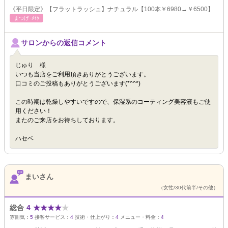
《平日限定》【フラットラッシュ】ナチュラル【100本￥6980→￥6500】
まつげ･ﾒｲｸ
サロンからの返信コメント
じゅり 様
いつも当店をご利用頂きありがとうございます。
口コミのご投稿もありがとうございます(*^^*)
この時期は乾燥しやすいですので、保湿系のコーティング美容液もご使
用ください！
またのご来店をお待ちしております。
ハセベ
まいさん
（女性/30代前半/その他）
総合
4
★
★
★
★
★
雰囲気：
5
接客サービス：
4
技術・仕上がり：
4
メニュー・料金：
4