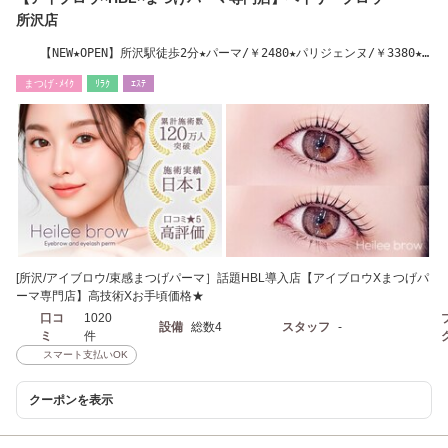
所沢店
【NEW★OPEN】所沢駅徒歩2分★パーマ/￥2480★パリジェンヌ/￥3380★
アイブロウ/￥3680
まつげ･ﾒｲｸ
ﾘﾗｸ
ｴｽﾃ
[所沢/アイブロウ/束感まつげパーマ］話題HBL導入店【アイブロウXまつげパ
ーマ専門店】高技術Xお手頃価格★
口コ
1020
設備
総数4
スタッフ
-
ミ
件
スマート支払いOK
クーポンを表示