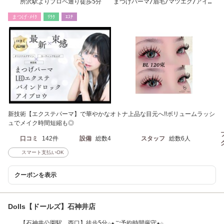
所沢駅よりプロペ通り徒歩5分 まつげパーマ/眉毛/マツエク/アイブ
ロウ/LEDエクステ
まつげ･ﾒｲｸ
ﾘﾗｸ
ｴｽﾃ
新技術【エクステパーマ】で華やかなオトナ上品な目元へ!!ボリュームラッシ
ュでメイク時間短縮も◎
口コミ
142件
設備
総数4
スタッフ
総数6人
スマート支払いOK
クーポンを表示
Dolls【ドールズ】石神井店
【石神井公園駅 西口】徒歩5分☆★ご予約時間厳守★☆