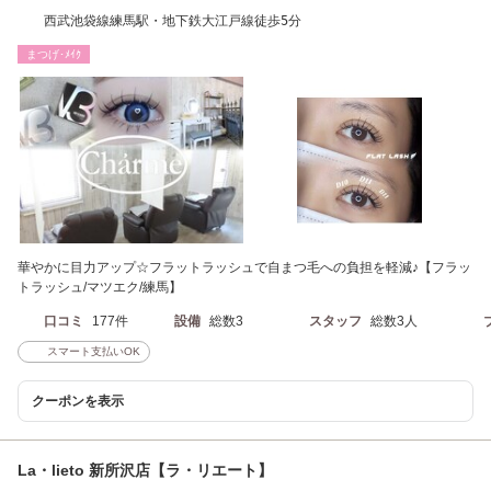
西武池袋線練馬駅・地下鉄大江戸線徒歩5分
まつげ･ﾒｲｸ
華やかに目力アップ☆フラットラッシュで自まつ毛への負担を軽減♪【フラッ
トラッシュ/マツエク/練馬】
口コミ
177件
設備
総数3
スタッフ
総数3人
スマート支払いOK
クーポンを表示
La・lieto 新所沢店【ラ・リエート】