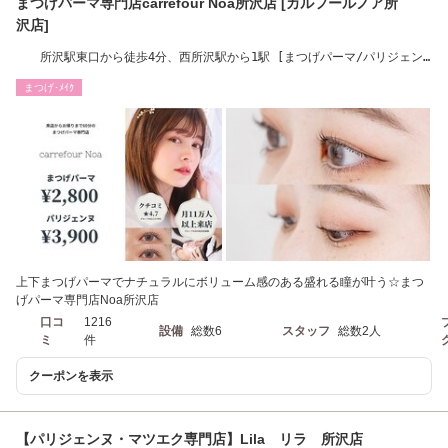
まつげパーマ専門店carrefour Noa所沢店 [カルフールノア所
沢店]
所沢駅東口から徒歩4分、西所沢駅から1駅 [まつげパーマ/パリジェン
ヌラッシュリフト]
まつげ･ﾒｲｸ
上下まつげパーマでナチュラルにボリューム感のある盛れる瞳が叶う☆まつ
げパーマ専門店Noa所沢店
口コ
1216
設備
総数6
スタッフ
総数2人
ミ
件
クーポンを表示
【パリジェンヌ・マツエク専門店】Lila リラ 所沢店