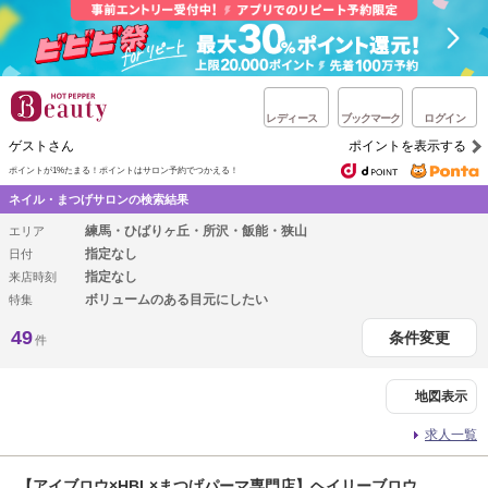
レディース
ブックマーク
ログイン
ゲストさん
ポイントを表示する
ポイントが1%たまる！
ポイントはサロン予約でつかえる！
ネイル・まつげサロンの検索結果
練馬・ひばりヶ丘・所沢・飯能・狭山
エリア
指定なし
日付
指定なし
来店時刻
ボリュームのある目元にしたい
特集
49
条件変更
件
地図表示
求人一覧
【アイブロウ×HBL×まつげパーマ専門店】ヘイリーブロウ