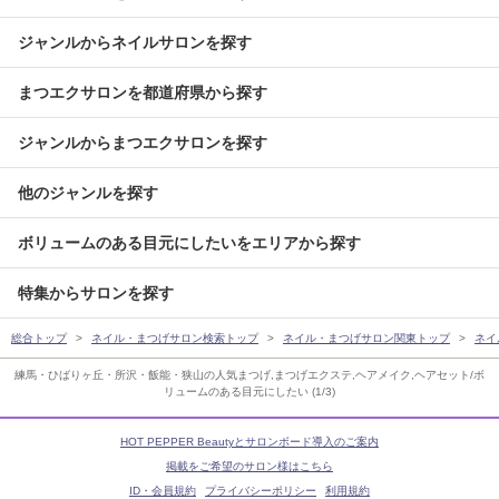
ジャンルからネイルサロンを探す
まつエクサロンを都道府県から探す
ジャンルからまつエクサロンを探す
他のジャンルを探す
ボリュームのある目元にしたいをエリアから探す
特集からサロンを探す
総合トップ
ネイル・まつげサロン検索トップ
ネイル・まつげサロン関東トップ
ネイ
練馬・ひばりヶ丘・所沢・飯能・狭山の人気まつげ,まつげエクステ,ヘアメイク,ヘアセット/ボ
リュームのある目元にしたい (1/3)
HOT PEPPER Beautyとサロンボード導入のご案内
掲載をご希望のサロン様はこちら
ID・会員規約
プライバシーポリシー
利用規約