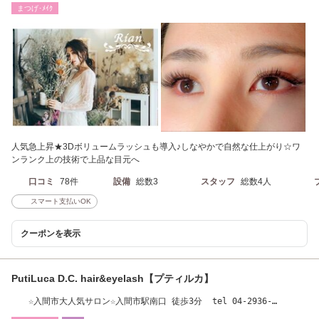
まつげ･ﾒｲｸ
人気急上昇★3Dボリュームラッシュも導入♪しなやかで自然な仕上がり☆ワ
ンランク上の技術で上品な目元へ
口コミ
78件
設備
総数3
スタッフ
総数4人
スマート支払いOK
クーポンを表示
PutiLuca D.C. hair&eyelash【プティルカ】
☆入間市大人気サロン☆入間市駅南口 徒歩3分 tel 04-2936-
9215【当日予約OK】