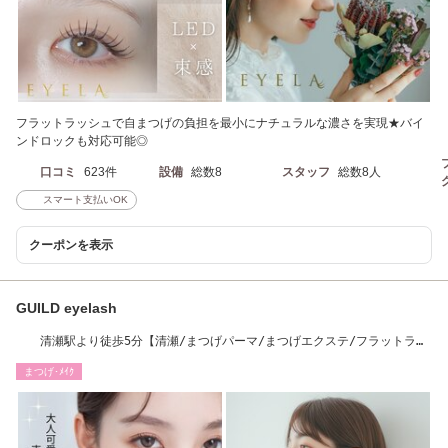
フラットラッシュで自まつげの負担を最小にナチュラルな濃さを実現★バイ
ンドロックも対応可能◎
口コミ
623件
設備
総数8
スタッフ
総数8人
スマート支払いOK
クーポンを表示
GUILD eyelash
清瀬駅より徒歩5分【清瀬/まつげパーマ/まつげエクステ/フラットラッ
シュ】
まつげ･ﾒｲｸ