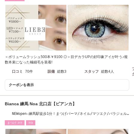
＜ボリュームラッシュ500本￥9100 ◎＞目ヂカラUPの好印象アイが叶う♪複
数本束になった極細毛を装着!
口コミ
70件
設備
総数3
スタッフ
総数4人
クーポンを表示
Bianca 練馬 Noa 北口店【ビアンカ】
NEWopen☆練馬駅徒歩1分！まつげパーマ/ネイル/マツエク/パラジェル/
同時施術メニュー
まつげ･ﾒｲｸ
ﾈｲﾙ