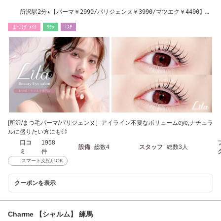
所沢駅2分★【パーマ￥2990/パリジェンヌ￥3990/マツエク￥4490】
LED導入店
まつげ･ﾒｲｸ
ﾘﾗｸ
ｴｽﾃ
[所沢/まつ毛パーマ/パリジェンヌ］アイライン不要なボリュームeye,ナチュラ
ルに盛りたい方にも◎
口コ
1958
設備
総数4
スタッフ
総数3人
ミ
件
スマート支払いOK
クーポンを表示
Charme 【シャルム】 練馬