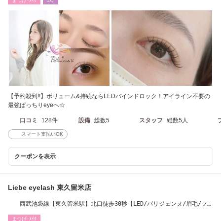
まつげ･ﾒｲｸ
ｴｽﾃ
【予約殺到!!】ボリューム&持続ならLEDバインドロック！アイライン不要の
最強ぱっちりeyeへ☆
口コミ
128件
設備
総数5
スタッフ
総数5人
スマート支払いOK
クーポンを表示
Liebe eyelash 東久留米店
西武池袋線【東久留米駅】北口徒歩30秒【LED/パリジェンヌ/眉毛/フラ
ットラッシュ】
まつげ･ﾒｲｸ