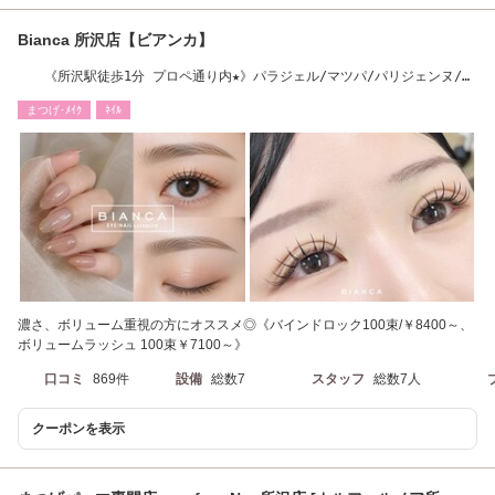
Bianca 所沢店【ビアンカ】
《所沢駅徒歩1分 プロペ通り内★》パラジェル/マツパ/パリジェンヌ/眉
毛/マツエク
まつげ･ﾒｲｸ
ﾈｲﾙ
濃さ、ボリューム重視の方にオススメ◎《バインドロック100束/￥8400～、
ボリュームラッシュ 100束￥7100～》
口コミ
869件
設備
総数7
スタッフ
総数7人
クーポンを表示