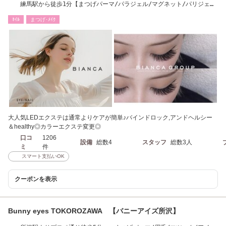
練馬駅から徒歩1分【まつげパーマ/パラジェル/マグネット/パリジェン
ヌ/まゆげ/眉毛】
ﾈｲﾙ
まつげ･ﾒｲｸ
大人気LEDエクステは通常よりケアが簡単♪バインドロック,アンドヘルシー
＆healthy◎カラーエクステ変更◎
口コ
1206
設備
総数4
スタッフ
総数3人
ミ
件
スマート支払いOK
クーポンを表示
Bunny eyes TOKOROZAWA 【バニーアイズ所沢】