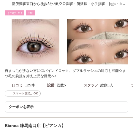
新所沢駅東口から徒歩3分/航空公園駅・所沢駅・小手指駅 徒歩・自転
車圏内◎
まつげ･ﾒｲｸ
ﾈｲﾙ
自まつ毛が少ない方に◎バインドロック、ダブルラッシュの対応も可能☆ま
つ毛の負担を抑え上品な目元へ♪
口コミ
125件
設備
総数5
スタッフ
総数3人
スマート支払いOK
クーポンを表示
Bianca 練馬南口店【ビアンカ】