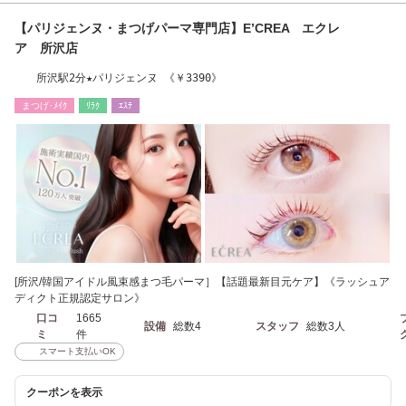
【パリジェンヌ・まつげパーマ専門店】E’CREA エクレ
ア 所沢店
所沢駅2分★パリジェンヌ 《￥3390》
まつげ･ﾒｲｸ
ﾘﾗｸ
ｴｽﾃ
[所沢/韓国アイドル風束感まつ毛パーマ］【話題最新目元ケア】《ラッシュア
ディクト正規認定サロン》
口コ
1665
設備
総数4
スタッフ
総数3人
ミ
件
スマート支払いOK
クーポンを表示