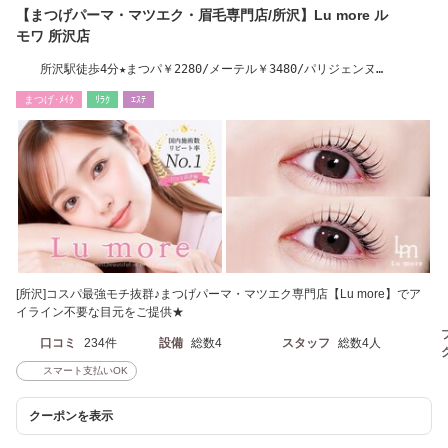
【まつげパーマ・マツエク・眉毛専門店/所沢】Lu more ル
モワ 所沢店
所沢駅徒歩4分★まつパ￥2280/メーテル￥3480/パリジェンヌ
￥3180/LEDエクステ￥5990
まつげ･ﾒｲｸ
ﾘﾗｸ
ｴｽﾃ
[所沢]コスパ最強モチ抜群♪まつげパーマ・マツエク専門店【Lu more】でア
イライン不要な目元をご提供★
口コミ
234件
設備
総数4
スタッフ
総数4人
スマート支払いOK
クーポンを表示