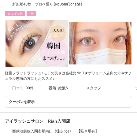
所沢駅40秒 プロペ通り(McDonald's隣)
まつげ･ﾒｲｸ
ﾈｲﾙ
軽量フラットラッシュ♪モチの良さは当社比No.1★ボリューム志向の方やナチ
ュラル志向の方にもおススメ♪
口コミ
90件
設備
総数6
スタッフ
-
クーポンを表示
アイラッシュサロン Rian入間店
西武池袋線入間市駅南口《徒歩5分》 【駐車場有】