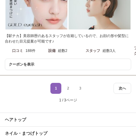
【駅チカ】美容師歴のあるスタッフが在籍しているので、お顔の形や髪型に
合わせた目元提案が可能です♪
口コミ
188件
設備
総数2
スタッフ
総数3人
クーポンを表示
1
2
3
次へ
1 / 3ページ
ヘアトップ
ネイル・まつげトップ