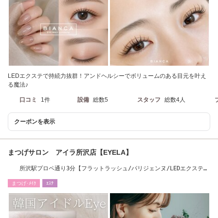
LEDエクステで持続力抜群！アンドヘルシーでボリュームのある目元を叶え
る魔法♪
口コミ
1件
設備
総数5
スタッフ
総数4人
クーポンを表示
まつげサロン アイラ所沢店【EYELA】
所沢駅プロペ通り3分【フラットラッシュ/パリジェンヌ/LEDエクステ取
扱店】
まつげ･ﾒｲｸ
ｴｽﾃ