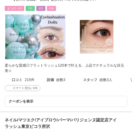
まつげ･ﾒｲｸ
ﾘﾗｸ
ｴｽﾃ
ﾈｲﾙ
柔らかな質感◎フラットラッシュ120本で叶える、上品でナチュラルな目元
美☆
口コミ
215件
設備
総数3
スタッフ
総数3人
スマート支払いOK
クーポンを表示
ネイル/マツエク/アイブロウ/パーマ/パリジェンヌ認定店アイ
ラッシュ東京ピコラ所沢