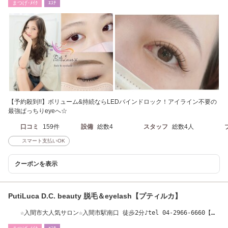
まつげ･ﾒｲｸ
ｴｽﾃ
【予約殺到!!】ボリューム&持続ならLEDバインドロック！アイライン不要の
最強ぱっちりeyeへ☆
口コミ
159件
設備
総数4
スタッフ
総数4人
スマート支払いOK
クーポンを表示
PutiLuca D.C. beauty 脱毛＆eyelash【プティルカ】
☆入間市大人気サロン☆入間市駅南口 徒歩2分♪tel 04-2966-6660【当
日予約OK】