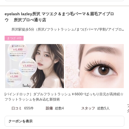
eyelash lazley所沢 マツエク＆まつ毛パーマ＆眉毛アイブロ
ウ 所沢プロぺ通り店
所沢駅徒歩5分（所沢/フラットラッシュ/まつげパーマ/学割/アイブロ
ウ/まつげパーマ)
まつげ･ﾒｲｸ
[バインドロック］ダブルフラットラッシュ￥6600~!ぱっちり目元が高持続☆
フラットラッシュを挟み込む新技術
口コミ
655件
設備
総数4
スタッフ
総数5人
クーポンを表示