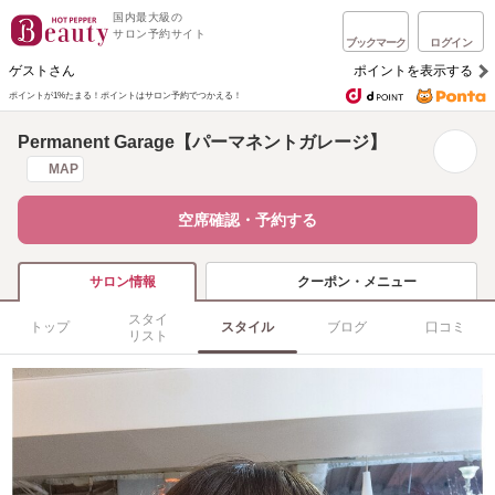
国内最大級の
サロン予約サイト
ブックマーク
ログイン
ゲストさん
ポイントを表示する
ポイントが1%たまる！
ポイントはサロン予約でつかえる！
Permanent Garage【パーマネントガレージ】
MAP
空席確認・予約する
クーポン・メニュー
サロン情報
スタイ
トップ
スタイル
ブログ
口コミ
リスト