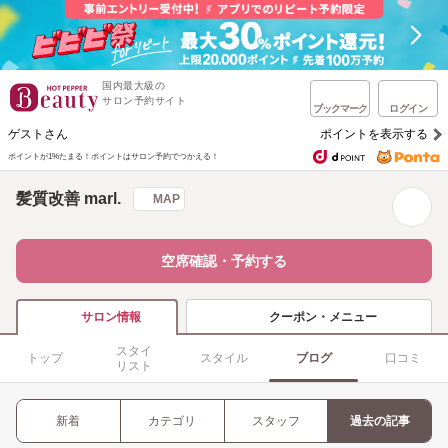
国内最大級の
サロン予約サイト
ブックマーク
ログイン
ゲストさん
ポイントを表示する
ポイントが1%たまる！
ポイントはサロン予約でつかえる！
髪質改善 marl.
MAP
空席確認・予約する
クーポン・メニュー
サロン情報
スタイ
トップ
スタイル
ブログ
口コミ
リスト
新着
カテゴリ
スタッフ
過去の記事