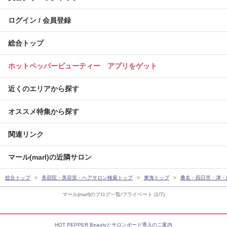
ログイン / 会員登録
総合トップ
ホットペッパービューティー アプリをゲット
近くのエリアから探す
オススメ特集から探す
関連リンク
マール(marl)の近隣サロン
総合トップ
美容院・美容室・ヘアサロン検索トップ
東海トップ
桑名・四日市・津・
マール(marl)のブログ一覧/プライベート (1/7)
HOT PEPPER Beautyとサロンボード導入のご案内