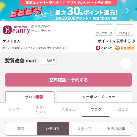
国内最大級の
サロン予約サイト
ブックマーク
ログイン
ゲストさん
ポイントを表示する
ポイントが1%たまる！
ポイントはサロン予約でつかえる！
髪質改善 marl.
MAP
空席確認・予約する
クーポン・メニュー
サロン情報
スタイ
トップ
スタイル
ブログ
口コミ
リスト
新着
カテゴリ
スタッフ
過去の記事