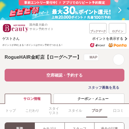
国内最大級の
サロン予約サイト
ブックマーク
ログイン
ゲストさん
ポイントを表示する
ポイントが1%たまる！
ポイントはサロン予約でつかえる！
RogueHAIR金町店【ローグヘアー】
MAP
空席確認・予約する
スタッフ募集を見る
クーポン・メニュー
サロン情報
スタイ
トップ
こだわり
スタイル
ブログ
口コミ
リスト
新着
カテゴリ
スタッフ
過去の記事