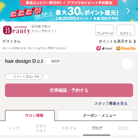
国内最大級の
サロン予約サイト
ブックマーク
ログイン
ゲストさん
ポイントを表示する
ポイントが1%たまる！
ポイントはサロン予約でつかえる！
hair design D.c.t
MAP
スマート支払いOK
空席確認・予約する
スタッフ募集を見る
クーポン・メニュー
サロン情報
スタイ
トップ
スタイル
ブログ
口コミ
リスト