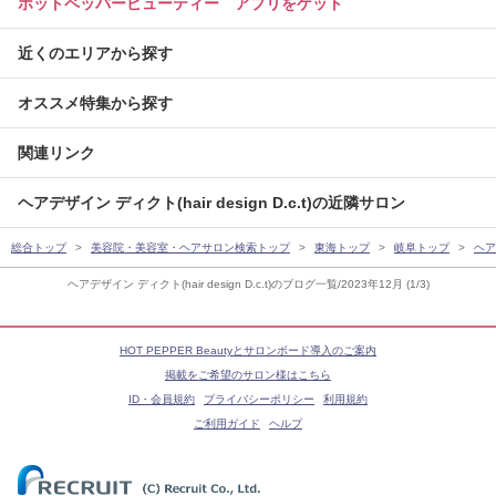
ホットペッパービューティー アプリをゲット
近くのエリアから探す
オススメ特集から探す
関連リンク
ヘアデザイン ディクト(hair design D.c.t)の近隣サロン
総合トップ
美容院・美容室・ヘアサロン検索トップ
東海トップ
岐阜トップ
ヘアデ
ヘアデザイン ディクト(hair design D.c.t)のブログ一覧/2023年12月 (1/3)
HOT PEPPER Beautyとサロンボード導入のご案内
掲載をご希望のサロン様はこちら
ID・会員規約
プライバシーポリシー
利用規約
ご利用ガイド
ヘルプ