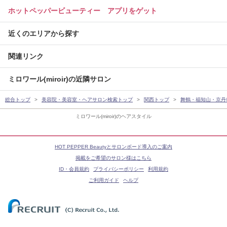
ホットペッパービューティー アプリをゲット
近くのエリアから探す
関連リンク
ミロワール(miroir)の近隣サロン
総合トップ
美容院・美容室・ヘアサロン検索トップ
関西トップ
舞鶴・福知山・京丹
ミロワール(miroir)のヘアスタイル
HOT PEPPER Beautyとサロンボード導入のご案内
掲載をご希望のサロン様はこちら
ID・会員規約
プライバシーポリシー
利用規約
ご利用ガイド
ヘルプ